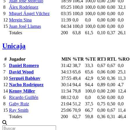
5
Juan José Morcillo
18:59
106,4
100,0
0,00
2,00
0,0
8
Álex Rodríguez
05:25
100,0
100,0
0,00
0,00
32,1
9
Miguel Ángel Vilchez
03:35
100,0
100,0
0,00
0,00
0,0
12
Mergin Sina
11:39
0,0
0,0
0,00
0,00
0,0
15
Juan José Llamas
04:34
100,0
100,0
0,00
0,00
0,0
Totales
200
63,8
61,5
0,10
0,37
26,1
Unicaja
#
Jugador
MIN
%TR
%TE
RT3
RTL
%RO
5
Daniel Romero
31:42
38,7
33,3
0,67
0,67
0,0
7
David Wood
34:13
65,6
65,6
0,06
0,00
25,1
10
Serguéi Babkov
37:55
49,4
42,9
0,50
0,36
11,3
12
Nacho Rodríguez
30:14
94,4
94,4
0,89
0,00
4,7
14
Kenny Miller
11:34
79,8
100,0
0,00
2,00
12,4
6
Ricardo Guillén
08:12
0,0
0,0
0,50
0,00
0,0
8
Gaby Ruiz
21:04
51,2
37,5
0,75
0,50
0,0
15
Ray Smith
25:06
70,9
66,7
0,00
0,67
11,4
Totales
200
62,7
59,8
0,36
0,31
46,4