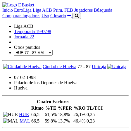
Inicio
EuroLiga
Liga ACB
Prim. FEB
Jugadores
Búsqueda
Comparar Jugadores
Uso
Glosario
Liga ACB
Temporada 1997/98
Jornada 22
Otros partidos
Ciudad de Huelva
77 - 87
Unicaja
07-02-1998
Palacio de los Deportes de Huelva
Huelva
Cuatro Factores
Ritmo
%TE
%PER
%RO
TL/TCI
HUE
66,5
61,5%
18,8%
26,1%
0,25
MAL
66,5
59,8%
13,7%
46,4%
0,23