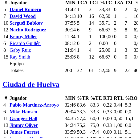
#
Jugador
MIN
TCA
TCI
%TC
T3A
T3I
5
Daniel Romero
31:42
1
3
33,33
0
2
0,
7
David Wood
34:13
10
16
62,50
1
1
1
10
Serguéi Babkov
37:55
5
14
35,71
2
7
2
12
Nacho Rodríguez
30:14
6
9
66,67
5
8
6
14
Kenny Miller
11:34
1
1
100,00
0
0
0,
6
Ricardo Guillén
08:12
0
2
0,00
0
1
0,
8
Gaby Ruiz
21:04
1
4
25,00
1
3
3
15
Ray Smith
25:06
8
12
66,67
0
0
0,
Equipo
Totales
200
32
61
52,46
9
22
4
Ciudad de Huelva
#
Jugador
MIN
%TR
%TE
RT3
RTL
%RO
4
Pablo Martínez-Arroyo
32:46
83,6
83,3
0,22
0,44
5,3
6
Mike Hansen
20:04
33,3
33,3
0,33
0,00
0,0
11
Granger Hall
34:35
57,4
60,0
0,00
0,50
15,1
13
Jimmy Oliver
34:24
75,2
75,0
0,33
1,00
0,0
14
James Forrest
33:59
50,3
47,4
0,00
0,11
5,1