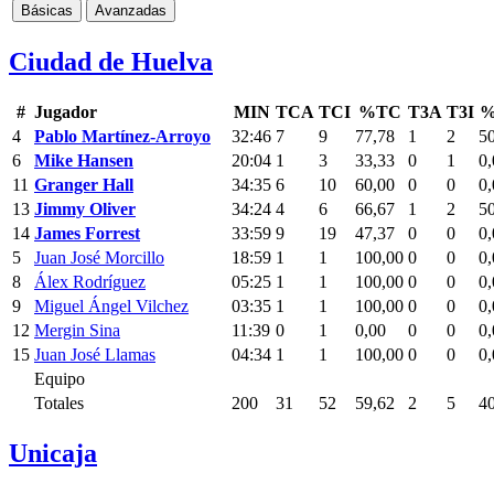
Básicas
Avanzadas
Ciudad de Huelva
#
Jugador
MIN
TCA
TCI
%TC
T3A
T3I
%
4
Pablo Martínez-Arroyo
32:46
7
9
77,78
1
2
5
6
Mike Hansen
20:04
1
3
33,33
0
1
0,
11
Granger Hall
34:35
6
10
60,00
0
0
0,
13
Jimmy Oliver
34:24
4
6
66,67
1
2
5
14
James Forrest
33:59
9
19
47,37
0
0
0,
5
Juan José Morcillo
18:59
1
1
100,00
0
0
0,
8
Álex Rodríguez
05:25
1
1
100,00
0
0
0,
9
Miguel Ángel Vilchez
03:35
1
1
100,00
0
0
0,
12
Mergin Sina
11:39
0
1
0,00
0
0
0,
15
Juan José Llamas
04:34
1
1
100,00
0
0
0,
Equipo
Totales
200
31
52
59,62
2
5
4
Unicaja