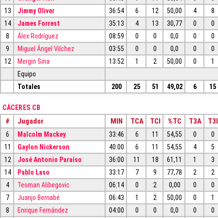
13
Jimmy Oliver
36:54
6
12
50,00
4
8
14
James Forrest
35:13
4
13
30,77
0
0
8
Álex Rodríguez
08:59
0
0
0,0
0
0
9
Miguel Ángel Vilchez
03:55
0
0
0,0
0
0
12
Mergin Sina
13:52
1
2
50,00
0
1
Equipo
Totales
200
25
51
49,02
6
15
CÁCERES CB
#
Jugador
MIN
TCA
TCI
%TC
T3A
T3I
6
Malcolm Mackey
33:46
6
11
54,55
0
0
11
Gaylon Nickerson
40:00
6
11
54,55
4
5
12
José Antonio Paraíso
36:00
11
18
61,11
1
3
14
Pablo Laso
33:17
7
9
77,78
2
2
4
Teoman Alibegovic
06:14
0
2
0,00
0
0
7
Juanjo Bernabé
06:43
1
2
50,00
0
1
8
Enrique Fernández
04:00
0
0
0,0
0
0