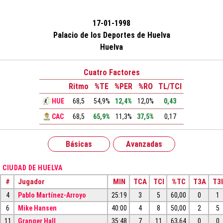
17-01-1998
Palacio de los Deportes de Huelva
Huelva
Cuatro Factores
Ritmo
%TE
%PER
%RO
TL/TCI
HUE
68,5
54,9%
12,4%
12,0%
0,43
CAC
68,5
65,9%
11,3%
37,5%
0,17
Básicas
Avanzadas
CIUDAD DE HUELVA
#
Jugador
MIN
TCA
TCI
%TC
T3A
T3I
4
Pablo Martínez-Arroyo
25:19
3
5
60,00
0
1
6
Mike Hansen
40:00
4
8
50,00
2
5
11
Granger Hall
35:48
7
11
63,64
0
0