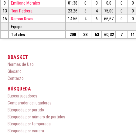
9
Emiliano Morales
01:38
0
0
0,0
0
0
13
Toni Pedrera
23:26
3
4
75,00
0
0
15
Ramon Rivas
14:56
4
6
66,67
0
0
Equipo
Totales
200
38
63
60,32
7
11
DBASKET
Normas de Uso
Glosario
Contacto
BÚSQUEDA
Buscar jugadores
Comparador de jugadores
Búsqueda por partido
Búsqueda por número de partidos
Búsqueda por temporada
Búsqueda por carrera