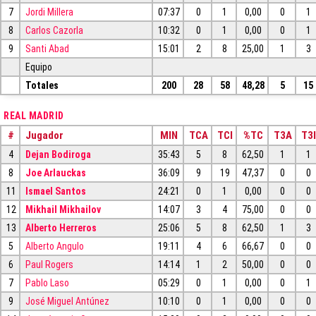
7
Jordi Millera
07:37
0
1
0,00
0
1
8
Carlos Cazorla
10:32
0
1
0,00
0
1
9
Santi Abad
15:01
2
8
25,00
1
3
Equipo
Totales
200
28
58
48,28
5
15
REAL MADRID
#
Jugador
MIN
TCA
TCI
%TC
T3A
T3I
4
Dejan Bodiroga
35:43
5
8
62,50
1
1
8
Joe Arlauckas
36:09
9
19
47,37
0
0
11
Ismael Santos
24:21
0
1
0,00
0
0
12
Mikhail Mikhailov
14:07
3
4
75,00
0
0
13
Alberto Herreros
25:06
5
8
62,50
1
3
5
Alberto Angulo
19:11
4
6
66,67
0
0
6
Paul Rogers
14:14
1
2
50,00
0
0
7
Pablo Laso
05:29
0
1
0,00
0
1
9
José Miguel Antúnez
10:10
0
1
0,00
0
0