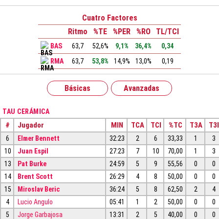
Cuatro Factores
Ritmo
%TE
%PER
%RO
TL/TCI
BAS
63,7
52,6%
9,1%
36,4%
0,34
RMA
63,7
53,8%
14,9%
13,0%
0,19
Básicas
Avanzadas
TAU CERÁMICA
#
Jugador
MIN
TCA
TCI
%TC
T3A
T3I
6
Elmer Bennett
32:23
2
6
33,33
1
3
10
Juan Espil
27:23
7
10
70,00
1
3
13
Pat Burke
24:59
5
9
55,56
0
0
14
Brent Scott
26:29
4
8
50,00
0
0
15
Miroslav Beric
36:24
5
8
62,50
2
4
4
Lucio Angulo
05:41
1
2
50,00
0
0
5
Jorge Garbajosa
13:31
2
5
40,00
0
0