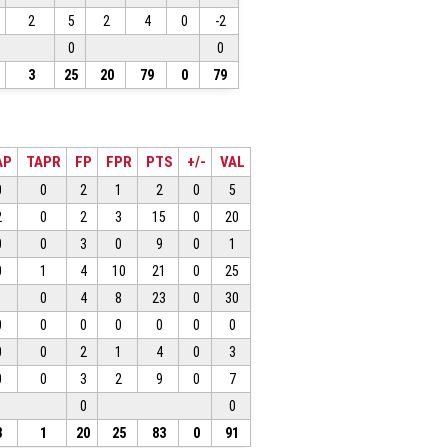
2
5
2
4
0
-2
0
0
3
25
20
79
0
79
AP
TAPR
FP
FPR
PTS
+/-
VAL
0
0
2
1
2
0
5
2
0
2
3
15
0
20
0
0
3
0
9
0
1
0
1
4
10
21
0
25
1
0
4
8
23
0
30
0
0
0
0
0
0
0
0
0
2
1
4
0
3
0
0
3
2
9
0
7
0
0
3
1
20
25
83
0
91