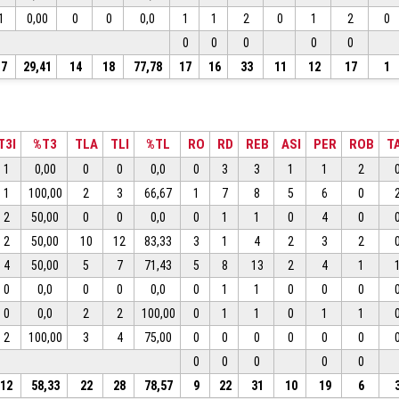
1
0,00
0
0
0,0
1
1
2
0
1
2
0
0
0
0
0
0
17
29,41
14
18
77,78
17
16
33
11
12
17
1
T3I
%T3
TLA
TLI
%TL
RO
RD
REB
ASI
PER
ROB
T
1
0,00
0
0
0,0
0
3
3
1
1
2
1
100,00
2
3
66,67
1
7
8
5
6
0
2
50,00
0
0
0,0
0
1
1
0
4
0
2
50,00
10
12
83,33
3
1
4
2
3
2
4
50,00
5
7
71,43
5
8
13
2
4
1
0
0,0
0
0
0,0
0
1
1
0
0
0
0
0,0
2
2
100,00
0
1
1
0
1
1
2
100,00
3
4
75,00
0
0
0
0
0
0
0
0
0
0
0
12
58,33
22
28
78,57
9
22
31
10
19
6