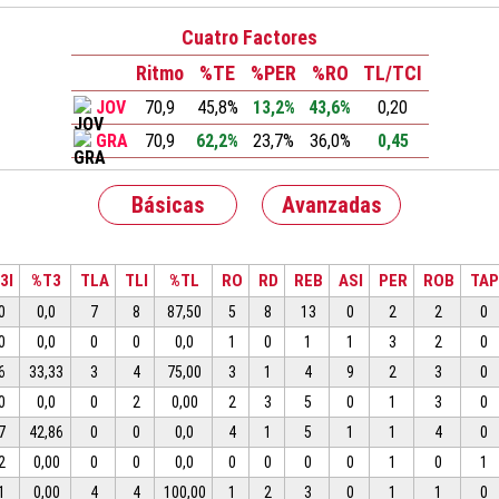
Cuatro Factores
Ritmo
%TE
%PER
%RO
TL/TCI
JOV
70,9
45,8%
13,2%
43,6%
0,20
GRA
70,9
62,2%
23,7%
36,0%
0,45
Básicas
Avanzadas
3I
%T3
TLA
TLI
%TL
RO
RD
REB
ASI
PER
ROB
TAP
0
0,0
7
8
87,50
5
8
13
0
2
2
0
0
0,0
0
0
0,0
1
0
1
1
3
2
0
6
33,33
3
4
75,00
3
1
4
9
2
3
0
0
0,0
0
2
0,00
2
3
5
0
1
3
0
7
42,86
0
0
0,0
4
1
5
1
1
4
0
2
0,00
0
0
0,0
0
0
0
0
1
0
1
1
0,00
4
4
100,00
1
2
3
0
1
1
0