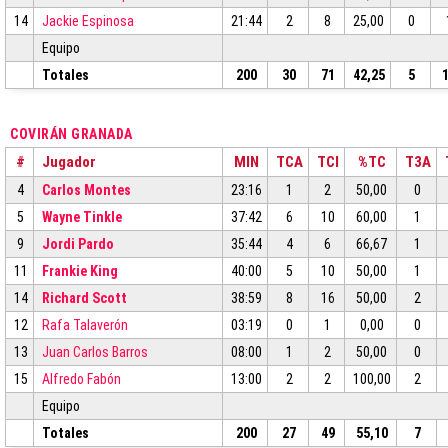
14
Jackie Espinosa
21:44
2
8
25,00
0
Equipo
Totales
200
30
71
42,25
5
COVIRÁN GRANADA
#
Jugador
MIN
TCA
TCI
%TC
T3A
4
Carlos Montes
23:16
1
2
50,00
0
5
Wayne Tinkle
37:42
6
10
60,00
1
9
Jordi Pardo
35:44
4
6
66,67
1
11
Frankie King
40:00
5
10
50,00
1
14
Richard Scott
38:59
8
16
50,00
2
12
Rafa Talaverón
03:19
0
1
0,00
0
13
Juan Carlos Barros
08:00
1
2
50,00
0
15
Alfredo Fabón
13:00
2
2
100,00
2
Equipo
Totales
200
27
49
55,10
7