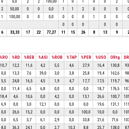
0
0,0
2
2
100,00
1
0
1
0
0
2
2
50,00
0
0
0,0
1
1
2
0
0
0
1
100,00
0
0
0,0
0
0
0
1
0
0
0
0
0
0
0
6
33,33
17
22
77,27
11
15
26
8
13
9
%RO
%RD
%REB
%ASI
%ROB
%TAP
%PER
%USO
ORtg
DR
10,7
12,2
11,6
4,2
5,5
4,6
27,9
16,4
130,8
93
0,0
13,3
7,6
39,0
3,0
3,8
25,8
19,4
162,6
98
5,5
24,8
16,5
4,5
1,9
4,7
17,7
17,5
119,7
96
0,0
11,4
6,5
6,8
0,0
0,0
0,0
18,7
176,5
10
18,4
4,6
10,6
0,0
4,2
0,0
13,1
26,6
100,7
10
6,9
0,0
3,0
12,1
0,0
0,0
0,0
19,6
131,1
11
0,0
26,6
15,2
0,0
0,0
0,0
100,0
10,0
0,0
10
0,0
6,5
3,7
6,1
2,9
0,0
33,8
21,6
71,6
10
8,0
36,3
24,1
0,0
2,7
10,3
8,8
25,7
138,0
87