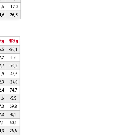
1,5
-12,0
0,6
26,8
tg
NRtg
6,5
-86,1
7,2
6,9
2,7
-70,2
1,9
-43,6
2,3
-24,0
2,4
74,7
1,6
-5,5
7,3
69,8
7,3
-0,1
2,1
60,1
4,3
26,6