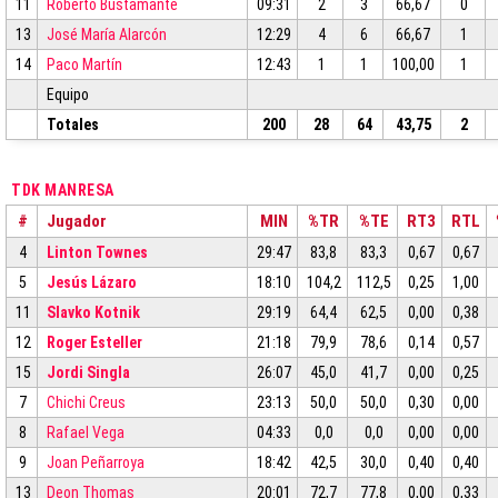
11
Roberto Bustamante
09:31
2
3
66,67
0
13
José María Alarcón
12:29
4
6
66,67
1
14
Paco Martín
12:43
1
1
100,00
1
Equipo
Totales
200
28
64
43,75
2
TDK MANRESA
#
Jugador
MIN
%TR
%TE
RT3
RTL
4
Linton Townes
29:47
83,8
83,3
0,67
0,67
5
Jesús Lázaro
18:10
104,2
112,5
0,25
1,00
11
Slavko Kotnik
29:19
64,4
62,5
0,00
0,38
12
Roger Esteller
21:18
79,9
78,6
0,14
0,57
15
Jordi Singla
26:07
45,0
41,7
0,00
0,25
7
Chichi Creus
23:13
50,0
50,0
0,30
0,00
8
Rafael Vega
04:33
0,0
0,0
0,00
0,00
9
Joan Peñarroya
18:42
42,5
30,0
0,40
0,40
13
Deon Thomas
20:01
72,7
77,8
0,00
0,33