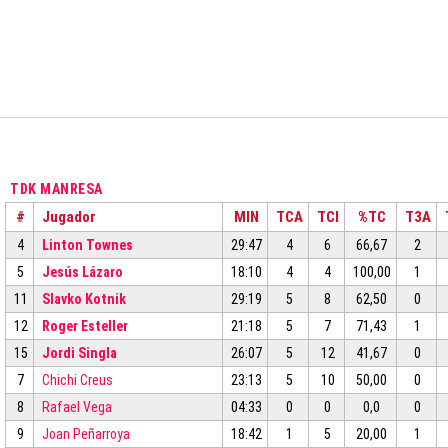
TDK MANRESA
#
Jugador
MIN
TCA
TCI
%TC
T3A
4
Linton Townes
29:47
4
6
66,67
2
5
Jesús Lázaro
18:10
4
4
100,00
1
11
Slavko Kotnik
29:19
5
8
62,50
0
12
Roger Esteller
21:18
5
7
71,43
1
15
Jordi Singla
26:07
5
12
41,67
0
7
Chichi Creus
23:13
5
10
50,00
0
8
Rafael Vega
04:33
0
0
0,0
0
9
Joan Peñarroya
18:42
1
5
20,00
1