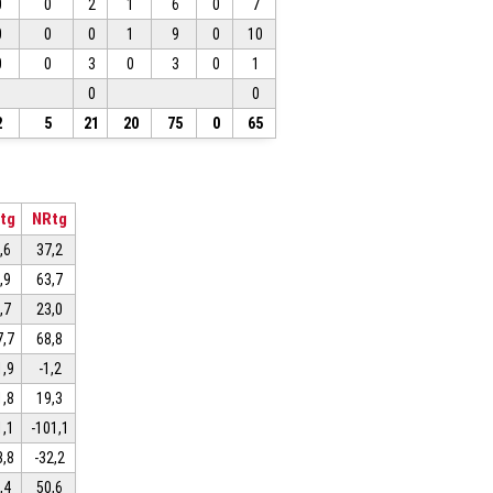
0
0
2
1
6
0
7
0
0
0
1
9
0
10
0
0
3
0
3
0
1
0
0
2
5
21
20
75
0
65
tg
NRtg
,6
37,2
,9
63,7
,7
23,0
7,7
68,8
1,9
-1,2
1,8
19,3
1,1
-101,1
3,8
-32,2
,4
50,6