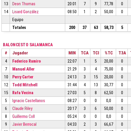
13
Deon Thomas
20:01
7
9
77,78
0
14
Lisard González
08:50
1
2
50,00
0
Equipo
Totales
200
37
63
58,73
5
BALONCESTO SALAMANCA
#
Jugador
MIN
TCA
TCI
%TC
T3A
4
Federico Ramiro
22:07
1
5
20,00
0
7
Manuel Aller
21:29
3
4
75,00
0
10
Perry Carter
24:13
3
15
20,00
0
12
Todd Mitchell
31:44
4
13
30,77
0
15
Rafa Vecina
27:03
5
8
62,50
0
5
Ignacio Castellanos
08:27
0
0
0,0
0
6
Claude Riley
20:17
3
6
50,00
0
8
Guillermo Coll
05:24
0
0
0,0
0
9
Javier Berrocal
04:33
2
3
66,67
0