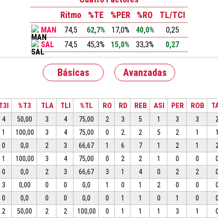
Ritmo
%TE
%PER
%RO
TL/TCI
MAN
74,5
62,7%
17,0%
40,0%
0,25
SAL
74,5
45,3%
15,0%
33,3%
0,27
Básicas
Avanzadas
T3I
%T3
TLA
TLI
%TL
RO
RD
REB
ASI
PER
ROB
T
4
50,00
3
4
75,00
2
3
5
1
3
3
1
100,00
3
4
75,00
0
2
2
5
2
1
0
0,0
2
3
66,67
1
6
7
1
2
1
1
100,00
3
4
75,00
0
2
2
1
0
0
0
0,0
2
3
66,67
3
1
4
0
2
2
3
0,00
0
0
0,0
1
0
1
2
0
0
0
0,0
0
0
0,0
0
1
1
0
1
0
2
50,00
2
2
100,00
0
1
1
1
3
1