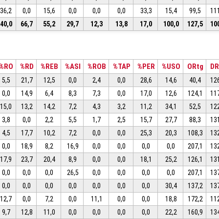
36,2
0,0
15,6
0,0
0,0
0,0
33,3
15,4
99,5
11
40,0
66,7
55,2
29,7
12,3
13,8
17,0
100,0
127,5
10
%RO
%RD
%REB
%ASI
%ROB
%TAP
%PER
%USO
ORtg
DR
5,5
21,7
12,5
0,0
2,4
0,0
28,6
14,6
40,4
12
0,0
14,9
6,4
8,3
7,3
0,0
17,0
12,6
124,1
11
15,0
13,2
14,2
7,2
4,3
3,2
11,2
34,1
52,5
12
3,8
0,0
2,2
5,5
1,7
2,5
15,7
27,7
88,3
13
4,5
17,7
10,2
7,2
0,0
0,0
25,3
20,3
108,3
13
0,0
18,9
8,2
16,9
0,0
0,0
0,0
0,0
207,1
13
17,9
23,7
20,4
8,9
0,0
0,0
18,1
25,2
126,1
13
0,0
0,0
0,0
26,5
0,0
0,0
0,0
0,0
207,1
13
0,0
0,0
0,0
0,0
0,0
0,0
0,0
30,4
137,2
13
12,7
0,0
7,2
0,0
11,1
0,0
0,0
18,8
172,2
11
9,7
12,8
11,0
0,0
0,0
0,0
0,0
22,2
160,9
13