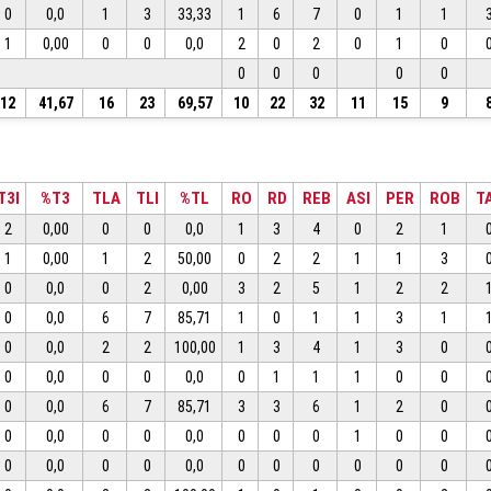
0
0,0
1
3
33,33
1
6
7
0
1
1
1
0,00
0
0
0,0
2
0
2
0
1
0
0
0
0
0
0
12
41,67
16
23
69,57
10
22
32
11
15
9
T3I
%T3
TLA
TLI
%TL
RO
RD
REB
ASI
PER
ROB
T
2
0,00
0
0
0,0
1
3
4
0
2
1
1
0,00
1
2
50,00
0
2
2
1
1
3
0
0,0
0
2
0,00
3
2
5
1
2
2
0
0,0
6
7
85,71
1
0
1
1
3
1
0
0,0
2
2
100,00
1
3
4
1
3
0
0
0,0
0
0
0,0
0
1
1
1
0
0
0
0,0
6
7
85,71
3
3
6
1
2
0
0
0,0
0
0
0,0
0
0
0
1
0
0
0
0,0
0
0
0,0
0
0
0
0
0
0