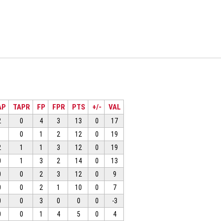
AP
TAPR
FP
FPR
PTS
+/-
VAL
2
0
4
3
13
0
17
1
0
1
2
12
0
19
2
1
1
3
12
0
19
0
1
3
2
14
0
13
0
0
2
3
12
0
9
0
0
2
1
10
0
7
0
0
3
0
0
0
-3
0
0
1
4
5
0
4