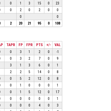
3
0
1
3
15
0
23
0
0
2
0
2
0
0
0
0
8
2
20
21
95
0
108
AP
TAPR
FP
FPR
PTS
+/-
VAL
0
0
3
1
2
0
-1
0
0
3
2
7
0
9
1
3
1
3
6
0
1
1
2
2
5
14
0
8
0
0
5
2
12
0
8
0
0
1
0
0
0
1
0
0
1
5
12
0
17
0
0
0
0
0
0
1
0
0
0
0
4
0
3