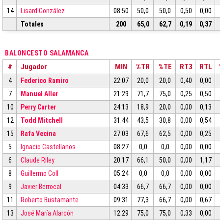
14
Lisard González
08:50
50,0
50,0
0,50
0,00
Totales
200
65,0
62,7
0,19
0,37
BALONCESTO SALAMANCA
#
Jugador
MIN
%TR
%TE
RT3
RTL
4
Federico Ramiro
22:07
20,0
20,0
0,40
0,00
7
Manuel Aller
21:29
71,7
75,0
0,25
0,50
10
Perry Carter
24:13
18,9
20,0
0,00
0,13
12
Todd Mitchell
31:44
43,5
30,8
0,00
0,54
15
Rafa Vecina
27:03
67,6
62,5
0,00
0,25
5
Ignacio Castellanos
08:27
0,0
0,0
0,00
0,00
6
Claude Riley
20:17
66,1
50,0
0,00
1,17
8
Guillermo Coll
05:24
0,0
0,0
0,00
0,00
9
Javier Berrocal
04:33
66,7
66,7
0,00
0,00
11
Roberto Bustamante
09:31
77,3
66,7
0,00
0,67
13
José María Alarcón
12:29
75,0
75,0
0,33
0,00