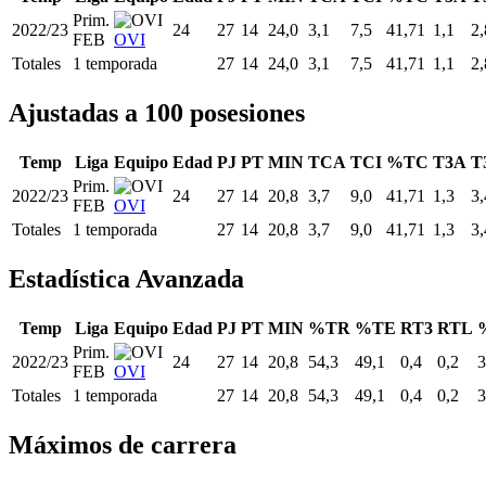
Prim.
2022/23
24
27
14
24,0
3,1
7,5
41,71
1,1
2,
FEB
OVI
Totales
1 temporada
27
14
24,0
3,1
7,5
41,71
1,1
2,
Ajustadas a 100 posesiones
Temp
Liga
Equipo
Edad
PJ
PT
MIN
TCA
TCI
%TC
T3A
T
Prim.
2022/23
24
27
14
20,8
3,7
9,0
41,71
1,3
3,
FEB
OVI
Totales
1 temporada
27
14
20,8
3,7
9,0
41,71
1,3
3,
Estadística Avanzada
Temp
Liga
Equipo
Edad
PJ
PT
MIN
%TR
%TE
RT3
RTL
Prim.
2022/23
24
27
14
20,8
54,3
49,1
0,4
0,2
3
FEB
OVI
Totales
1 temporada
27
14
20,8
54,3
49,1
0,4
0,2
3
Máximos de carrera