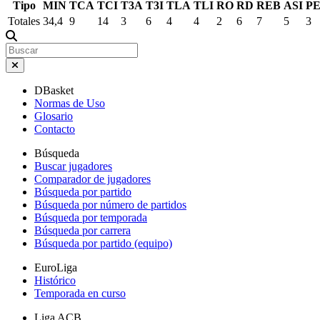
Tipo
MIN
TCA
TCI
T3A
T3I
TLA
TLI
RO
RD
REB
ASI
P
Totales
34,4
9
14
3
6
4
4
2
6
7
5
3
DBasket
Normas de Uso
Glosario
Contacto
Búsqueda
Buscar jugadores
Comparador de jugadores
Búsqueda por partido
Búsqueda por número de partidos
Búsqueda por temporada
Búsqueda por carrera
Búsqueda por partido (equipo)
EuroLiga
Histórico
Temporada en curso
Liga ACB