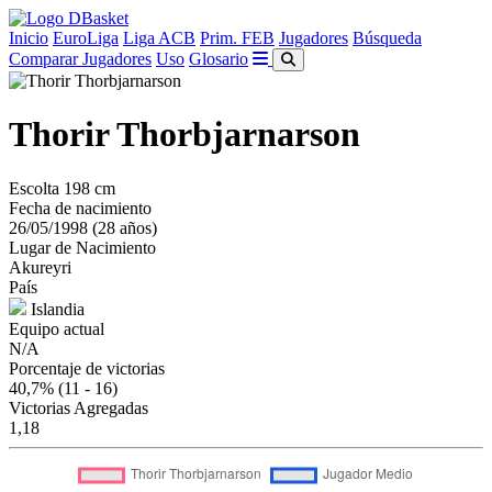
Inicio
EuroLiga
Liga ACB
Prim. FEB
Jugadores
Búsqueda
Comparar Jugadores
Uso
Glosario
Thorir Thorbjarnarson
Escolta
198 cm
Fecha de nacimiento
26/05/1998 (28 años)
Lugar de Nacimiento
Akureyri
País
Islandia
Equipo actual
N/A
Porcentaje de victorias
40,7%
(11 - 16)
Victorias Agregadas
1,18