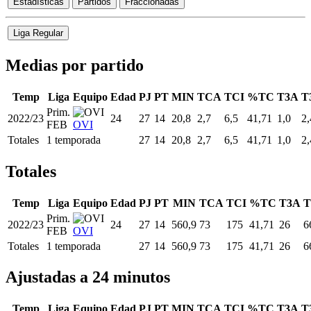
Estadísticas
Partidos
Fraccionadas
Liga Regular
Medias por partido
Temp
Liga
Equipo
Edad
PJ
PT
MIN
TCA
TCI
%TC
T3A
T
Prim.
2022/23
24
27
14
20,8
2,7
6,5
41,71
1,0
2,
FEB
OVI
Totales
1 temporada
27
14
20,8
2,7
6,5
41,71
1,0
2,
Totales
Temp
Liga
Equipo
Edad
PJ
PT
MIN
TCA
TCI
%TC
T3A
T
Prim.
2022/23
24
27
14
560,9
73
175
41,71
26
6
FEB
OVI
Totales
1 temporada
27
14
560,9
73
175
41,71
26
6
Ajustadas a 24 minutos
Temp
Liga
Equipo
Edad
PJ
PT
MIN
TCA
TCI
%TC
T3A
T