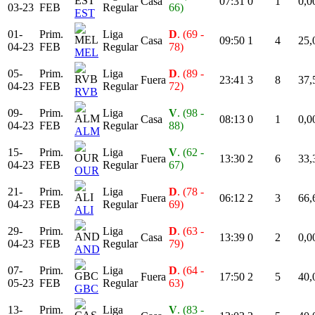
Casa
07:31
0
1
0,0
03-23
FEB
Regular
66)
EST
01-
Prim.
Liga
D
. (69 -
Casa
09:50
1
4
25,
04-23
FEB
Regular
78)
MEL
05-
Prim.
Liga
D
. (89 -
Fuera
23:41
3
8
37,
04-23
FEB
Regular
72)
RVB
09-
Prim.
Liga
V
. (98 -
Casa
08:13
0
1
0,0
04-23
FEB
Regular
88)
ALM
15-
Prim.
Liga
V
. (62 -
Fuera
13:30
2
6
33,
04-23
FEB
Regular
67)
OUR
21-
Prim.
Liga
D
. (78 -
Fuera
06:12
2
3
66,
04-23
FEB
Regular
69)
ALI
29-
Prim.
Liga
D
. (63 -
Casa
13:39
0
2
0,0
04-23
FEB
Regular
79)
AND
07-
Prim.
Liga
D
. (64 -
Fuera
17:50
2
5
40,
05-23
FEB
Regular
63)
GBC
13-
Prim.
Liga
V
. (83 -