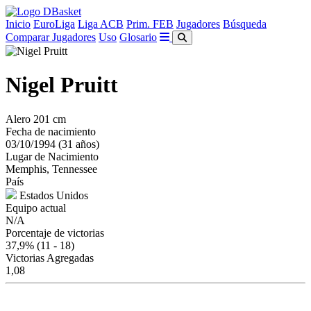
Inicio
EuroLiga
Liga ACB
Prim. FEB
Jugadores
Búsqueda
Comparar Jugadores
Uso
Glosario
Nigel Pruitt
Alero
201 cm
Fecha de nacimiento
03/10/1994 (31 años)
Lugar de Nacimiento
Memphis, Tennessee
País
Estados Unidos
Equipo actual
N/A
Porcentaje de victorias
37,9%
(11 - 18)
Victorias Agregadas
1,08