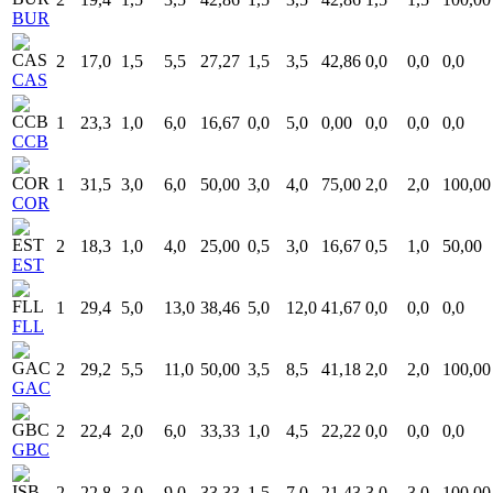
BUR
2
17,0
1,5
5,5
27,27
1,5
3,5
42,86
0,0
0,0
0,0
CAS
1
23,3
1,0
6,0
16,67
0,0
5,0
0,00
0,0
0,0
0,0
CCB
1
31,5
3,0
6,0
50,00
3,0
4,0
75,00
2,0
2,0
100,00
COR
2
18,3
1,0
4,0
25,00
0,5
3,0
16,67
0,5
1,0
50,00
EST
1
29,4
5,0
13,0
38,46
5,0
12,0
41,67
0,0
0,0
0,0
FLL
2
29,2
5,5
11,0
50,00
3,5
8,5
41,18
2,0
2,0
100,00
GAC
2
22,4
2,0
6,0
33,33
1,0
4,5
22,22
0,0
0,0
0,0
GBC
2
22,8
3,0
9,0
33,33
1,5
7,0
21,43
3,0
3,0
100,00