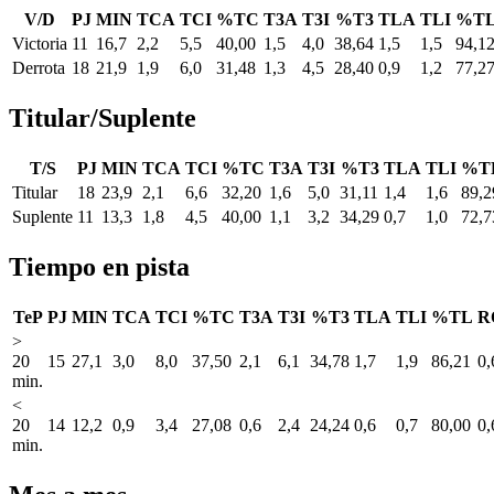
V/D
PJ
MIN
TCA
TCI
%TC
T3A
T3I
%T3
TLA
TLI
%T
Victoria
11
16,7
2,2
5,5
40,00
1,5
4,0
38,64
1,5
1,5
94,1
Derrota
18
21,9
1,9
6,0
31,48
1,3
4,5
28,40
0,9
1,2
77,2
Titular/Suplente
T/S
PJ
MIN
TCA
TCI
%TC
T3A
T3I
%T3
TLA
TLI
%T
Titular
18
23,9
2,1
6,6
32,20
1,6
5,0
31,11
1,4
1,6
89,2
Suplente
11
13,3
1,8
4,5
40,00
1,1
3,2
34,29
0,7
1,0
72,7
Tiempo en pista
TeP
PJ
MIN
TCA
TCI
%TC
T3A
T3I
%T3
TLA
TLI
%TL
R
>
20
15
27,1
3,0
8,0
37,50
2,1
6,1
34,78
1,7
1,9
86,21
0,
min.
<
20
14
12,2
0,9
3,4
27,08
0,6
2,4
24,24
0,6
0,7
80,00
0,
min.