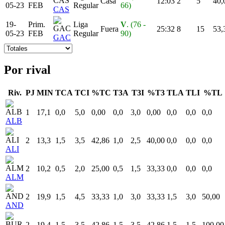
Casa
12:03
2
5
40,
05-23
FEB
Regular
66)
CAS
19-
Prim.
Liga
V
. (76 -
Fuera
25:32
8
15
53,
05-23
FEB
Regular
90)
GAC
Por rival
Riv.
PJ
MIN
TCA
TCI
%TC
T3A
T3I
%T3
TLA
TLI
%TL
1
17,1
0,0
5,0
0,00
0,0
3,0
0,00
0,0
0,0
0,0
ALB
2
13,3
1,5
3,5
42,86
1,0
2,5
40,00
0,0
0,0
0,0
ALI
2
10,2
0,5
2,0
25,00
0,5
1,5
33,33
0,0
0,0
0,0
ALM
2
19,9
1,5
4,5
33,33
1,0
3,0
33,33
1,5
3,0
50,00
AND
2
19,4
1,5
3,5
42,86
1,5
3,5
42,86
1,5
1,5
100,00