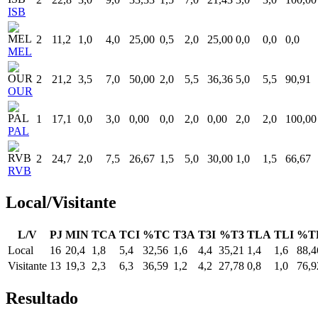
ISB
2
11,2
1,0
4,0
25,00
0,5
2,0
25,00
0,0
0,0
0,0
MEL
2
21,2
3,5
7,0
50,00
2,0
5,5
36,36
5,0
5,5
90,91
OUR
1
17,1
0,0
3,0
0,00
0,0
2,0
0,00
2,0
2,0
100,00
PAL
2
24,7
2,0
7,5
26,67
1,5
5,0
30,00
1,0
1,5
66,67
RVB
Local/Visitante
L/V
PJ
MIN
TCA
TCI
%TC
T3A
T3I
%T3
TLA
TLI
%T
Local
16
20,4
1,8
5,4
32,56
1,6
4,4
35,21
1,4
1,6
88,4
Visitante
13
19,3
2,3
6,3
36,59
1,2
4,2
27,78
0,8
1,0
76,9
Resultado