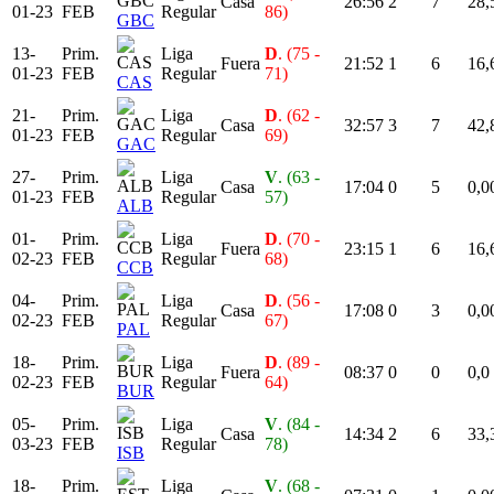
Casa
26:56
2
7
28,
01-23
FEB
Regular
86)
GBC
13-
Prim.
Liga
D
. (75 -
Fuera
21:52
1
6
16,
01-23
FEB
Regular
71)
CAS
21-
Prim.
Liga
D
. (62 -
Casa
32:57
3
7
42,
01-23
FEB
Regular
69)
GAC
27-
Prim.
Liga
V
. (63 -
Casa
17:04
0
5
0,0
01-23
FEB
Regular
57)
ALB
01-
Prim.
Liga
D
. (70 -
Fuera
23:15
1
6
16,
02-23
FEB
Regular
68)
CCB
04-
Prim.
Liga
D
. (56 -
Casa
17:08
0
3
0,0
02-23
FEB
Regular
67)
PAL
18-
Prim.
Liga
D
. (89 -
Fuera
08:37
0
0
0,0
02-23
FEB
Regular
64)
BUR
05-
Prim.
Liga
V
. (84 -
Casa
14:34
2
6
33,
03-23
FEB
Regular
78)
ISB
18-
Prim.
Liga
V
. (68 -