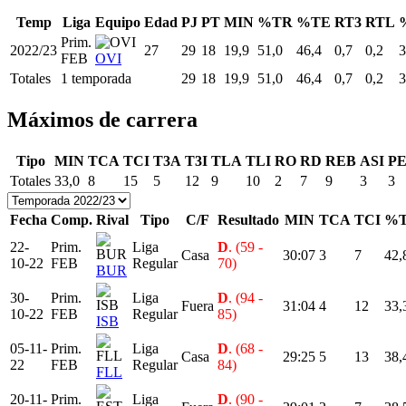
Temp
Liga
Equipo
Edad
PJ
PT
MIN
%TR
%TE
RT3
RTL
Prim.
2022/23
27
29
18
19,9
51,0
46,4
0,7
0,2
3
FEB
OVI
Totales
1 temporada
29
18
19,9
51,0
46,4
0,7
0,2
3
Máximos de carrera
Tipo
MIN
TCA
TCI
T3A
T3I
TLA
TLI
RO
RD
REB
ASI
P
Totales
33,0
8
15
5
12
9
10
2
7
9
3
3
Fecha
Comp.
Rival
Tipo
C/F
Resultado
MIN
TCA
TCI
%
22-
Prim.
Liga
D
. (59 -
Casa
30:07
3
7
42,
10-22
FEB
Regular
70)
BUR
30-
Prim.
Liga
D
. (94 -
Fuera
31:04
4
12
33,
10-22
FEB
Regular
85)
ISB
05-11-
Prim.
Liga
D
. (68 -
Casa
29:25
5
13
38,
22
FEB
Regular
84)
FLL
20-11-
Prim.
Liga
D
. (90 -