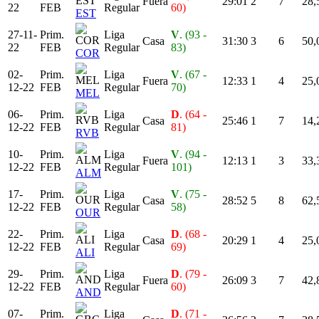
Fuera
29:01
2
7
28,
22
FEB
Regular
60)
EST
27-11-
Prim.
Liga
V
. (93 -
Casa
31:30
3
6
50,
22
FEB
Regular
83)
COR
02-
Prim.
Liga
V
. (67 -
Fuera
12:33
1
4
25,
12-22
FEB
Regular
70)
MEL
06-
Prim.
Liga
D
. (64 -
Casa
25:46
1
7
14,
12-22
FEB
Regular
81)
RVB
10-
Prim.
Liga
V
. (94 -
Fuera
12:13
1
3
33,
12-22
FEB
Regular
101)
ALM
17-
Prim.
Liga
V
. (75 -
Casa
28:52
5
8
62,
12-22
FEB
Regular
58)
OUR
22-
Prim.
Liga
D
. (68 -
Casa
20:29
1
4
25,
12-22
FEB
Regular
69)
ALI
29-
Prim.
Liga
D
. (79 -
Fuera
26:09
3
7
42,
12-22
FEB
Regular
60)
AND
07-
Prim.
Liga
D
. (71 -