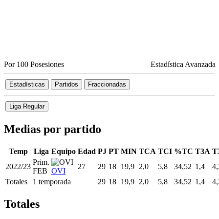
Por 100 Posesiones
Estadística Avanzada
Estadísticas
Partidos
Fraccionadas
Liga Regular
Medias por partido
Temp
Liga
Equipo
Edad
PJ
PT
MIN
TCA
TCI
%TC
T3A
T
Prim.
2022/23
27
29
18
19,9
2,0
5,8
34,52
1,4
4,
FEB
OVI
Totales
1 temporada
29
18
19,9
2,0
5,8
34,52
1,4
4,
Totales