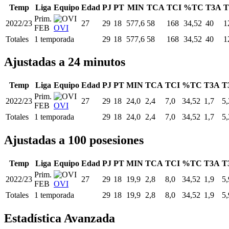
Temp
Liga
Equipo
Edad
PJ
PT
MIN
TCA
TCI
%TC
T3A
T
Prim.
2022/23
27
29
18
577,6
58
168
34,52
40
1
FEB
OVI
Totales
1 temporada
29
18
577,6
58
168
34,52
40
1
Ajustadas a 24 minutos
Temp
Liga
Equipo
Edad
PJ
PT
MIN
TCA
TCI
%TC
T3A
T
Prim.
2022/23
27
29
18
24,0
2,4
7,0
34,52
1,7
5,
FEB
OVI
Totales
1 temporada
29
18
24,0
2,4
7,0
34,52
1,7
5,
Ajustadas a 100 posesiones
Temp
Liga
Equipo
Edad
PJ
PT
MIN
TCA
TCI
%TC
T3A
T
Prim.
2022/23
27
29
18
19,9
2,8
8,0
34,52
1,9
5,
FEB
OVI
Totales
1 temporada
29
18
19,9
2,8
8,0
34,52
1,9
5,
Estadística Avanzada