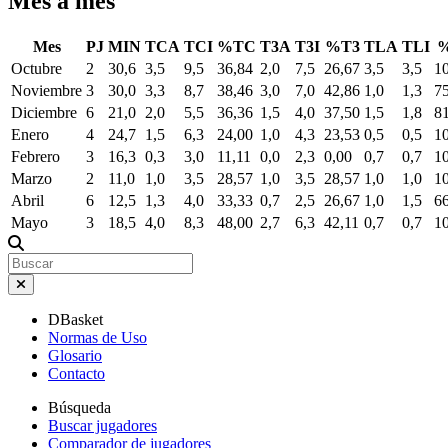
Mes a mes
Mes
PJ
MIN
TCA
TCI
%TC
T3A
T3I
%T3
TLA
TLI
Octubre
2
30,6
3,5
9,5
36,84
2,0
7,5
26,67
3,5
3,5
1
Noviembre
3
30,0
3,3
8,7
38,46
3,0
7,0
42,86
1,0
1,3
7
Diciembre
6
21,0
2,0
5,5
36,36
1,5
4,0
37,50
1,5
1,8
8
Enero
4
24,7
1,5
6,3
24,00
1,0
4,3
23,53
0,5
0,5
1
Febrero
3
16,3
0,3
3,0
11,11
0,0
2,3
0,00
0,7
0,7
1
Marzo
2
11,0
1,0
3,5
28,57
1,0
3,5
28,57
1,0
1,0
1
Abril
6
12,5
1,3
4,0
33,33
0,7
2,5
26,67
1,0
1,5
6
Mayo
3
18,5
4,0
8,3
48,00
2,7
6,3
42,11
0,7
0,7
1
DBasket
Normas de Uso
Glosario
Contacto
Búsqueda
Buscar jugadores
Comparador de jugadores