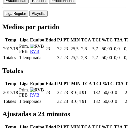
Estadísticas
Partidos
Fraccionadas
Liga Regular
Playoffs
Medias por partido
Temp
Liga
Equipo
Edad
PJ
PT
MIN
TCA
TCI
%TC
T3A
T
Prim.
2017/18
23
32
23
25,5
2,8
5,7
50,00
0,0
0,
FEB
RVB
Totales
1 temporada
32
23
25,5
2,8
5,7
50,00
0,0
0,
Totales
Temp
Liga
Equipo
Edad
PJ
PT
MIN
TCA
TCI
%TC
T3A
T
Prim.
2017/18
23
32
23
816,4
91
182
50,00
0
2
FEB
RVB
Totales
1 temporada
32
23
816,4
91
182
50,00
0
2
Ajustadas a 24 minutos
Temp
Liga
Equipo
Edad
PJ
PT
MIN
TCA
TCI
%TC
T3A
T