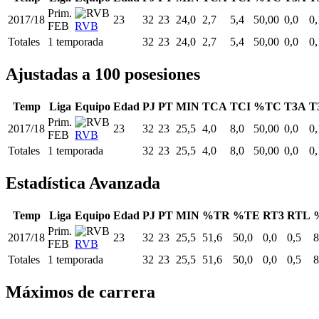
Prim.
2017/18
23
32
23
24,0
2,7
5,4
50,00
0,0
0,
FEB
RVB
Totales
1 temporada
32
23
24,0
2,7
5,4
50,00
0,0
0,
Ajustadas a 100 posesiones
Temp
Liga
Equipo
Edad
PJ
PT
MIN
TCA
TCI
%TC
T3A
T
Prim.
2017/18
23
32
23
25,5
4,0
8,0
50,00
0,0
0,
FEB
RVB
Totales
1 temporada
32
23
25,5
4,0
8,0
50,00
0,0
0,
Estadística Avanzada
Temp
Liga
Equipo
Edad
PJ
PT
MIN
%TR
%TE
RT3
RTL
Prim.
2017/18
23
32
23
25,5
51,6
50,0
0,0
0,5
8
FEB
RVB
Totales
1 temporada
32
23
25,5
51,6
50,0
0,0
0,5
8
Máximos de carrera