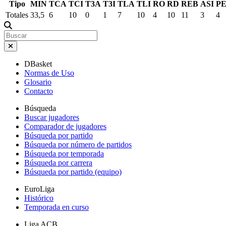
Tipo
MIN
TCA
TCI
T3A
T3I
TLA
TLI
RO
RD
REB
ASI
P
Totales
33,5
6
10
0
1
7
10
4
10
11
3
4
DBasket
Normas de Uso
Glosario
Contacto
Búsqueda
Buscar jugadores
Comparador de jugadores
Búsqueda por partido
Búsqueda por número de partidos
Búsqueda por temporada
Búsqueda por carrera
Búsqueda por partido (equipo)
EuroLiga
Histórico
Temporada en curso
Liga ACB