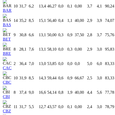
10
31,7
6,2
13,4
46,27
0,0
0,1
0,00
3,7
4,1
90,24
BAR
14
35,2
8,5
15,1
56,40
0,4
1,1
40,00
2,9
3,9
74,07
BAS
9
30,8
6,6
13,1
50,00
0,3
0,9
37,50
2,8
3,7
75,76
BET
8
28,1
7,6
13,1
58,10
0,0
0,3
0,00
2,9
3,0
95,83
BRE
2
36,4
7,0
13,0
53,85
0,0
0,0
0,0
5,0
6,0
83,33
CAC
10
31,9
8,5
14,3
59,44
0,6
0,9
66,67
2,5
3,0
83,33
CBC
8
37,4
9,0
16,6
54,14
0,8
1,9
40,00
4,4
5,6
77,78
CBI
11
31,7
5,5
12,7
43,57
0,0
0,1
0,00
2,4
3,0
78,79
CBZ