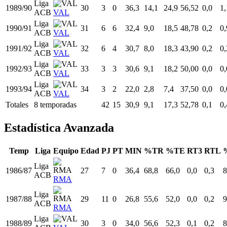
Liga
1989/90
30
3
0
36,3
14,1
24,9
56,52
0,0
1,
ACB
VAL
Liga
1990/91
31
6
6
32,4
9,0
18,5
48,78
0,2
0,
ACB
VAL
Liga
1991/92
32
6
4
30,7
8,0
18,3
43,90
0,2
0,
ACB
VAL
Liga
1992/93
33
3
3
30,6
9,1
18,2
50,00
0,0
0,
ACB
VAL
Liga
1993/94
34
3
2
22,0
2,8
7,4
37,50
0,0
0,
ACB
VAL
Totales
8 temporadas
42
15
30,9
9,1
17,3
52,78
0,1
0,
Estadística Avanzada
Temp
Liga
Equipo
Edad
PJ
PT
MIN
%TR
%TE
RT3
RTL
Liga
1986/87
27
7
0
36,4
68,8
66,0
0,0
0,3
8
ACB
RMA
Liga
1987/88
29
11
0
26,8
55,6
52,0
0,0
0,2
9
ACB
RMA
Liga
1988/89
30
3
0
34,0
56,6
52,3
0,1
0,2
8