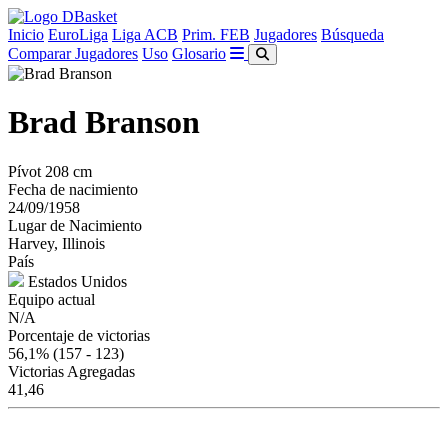
Inicio
EuroLiga
Liga ACB
Prim. FEB
Jugadores
Búsqueda
Comparar Jugadores
Uso
Glosario
Brad Branson
Pívot
208 cm
Fecha de nacimiento
24/09/1958
Lugar de Nacimiento
Harvey, Illinois
País
Estados Unidos
Equipo actual
N/A
Porcentaje de victorias
56,1%
(157 - 123)
Victorias Agregadas
41,46