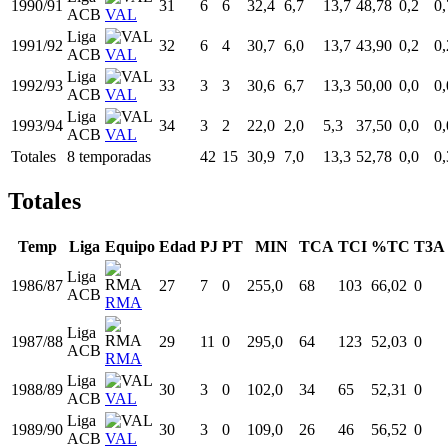
1990/91
31
6
6
32,4
6,7
13,7
48,78
0,2
0,
ACB
VAL
Liga
1991/92
32
6
4
30,7
6,0
13,7
43,90
0,2
0,
ACB
VAL
Liga
1992/93
33
3
3
30,6
6,7
13,3
50,00
0,0
0,
ACB
VAL
Liga
1993/94
34
3
2
22,0
2,0
5,3
37,50
0,0
0,
ACB
VAL
Totales
8 temporadas
42
15
30,9
7,0
13,3
52,78
0,0
0,
Totales
Temp
Liga
Equipo
Edad
PJ
PT
MIN
TCA
TCI
%TC
T3A
Liga
1986/87
27
7
0
255,0
68
103
66,02
0
ACB
RMA
Liga
1987/88
29
11
0
295,0
64
123
52,03
0
ACB
RMA
Liga
1988/89
30
3
0
102,0
34
65
52,31
0
ACB
VAL
Liga
1989/90
30
3
0
109,0
26
46
56,52
0
ACB
VAL