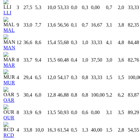
3
27,5
5,3
10,0
53,33
0,0
0,3
0,00
0,7
2,0
33,33
LLI
9
33,0
7,7
13,6
56,56
0,1
0,7
16,67
3,1
3,8
82,35
MAL
12
36,6
8,6
15,4
55,68
0,3
1,0
33,33
4,1
4,8
84,48
MAN
8
33,7
9,4
15,5
60,48
0,4
1,0
37,50
3,0
3,6
82,76
MAR
4
29,4
6,5
12,0
54,17
0,3
0,8
33,33
1,5
1,5
100,0
MUR
5
30,4
6,0
12,8
46,88
0,8
0,8
100,00
5,2
6,2
83,87
OAR
8
33,9
6,9
13,5
50,93
0,0
0,6
0,00
3,1
3,5
89,29
OUR
4
33,8
10,0
16,3
61,54
0,5
1,3
40,00
1,5
2,8
54,55
RCD