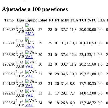
Ajustadas a 100 posesiones
Temp
Liga
Equipo
Edad
PJ
PT
MIN
TCA
TCI
%TC
T3A
Liga
1986/87
27
28
0
37,7
11,8
20,0
59,00
0,0
0
ACB
RMA
Liga
1987/88
29
25
0
31,0
10,0
16,6
60,53
0,0
0
ACB
RMA
Liga
1988/89
30
34
0
37,4
12,4
23,4
53,11
0,8
2
ACB
VAL
Liga
1989/90
30
32
0
33,7
11,2
20,2
55,60
1,0
2
ACB
VAL
Liga
1990/91
31
28
28
34,5
10,0
19,3
51,88
1,0
2
ACB
VAL
Liga
1991/92
32
34
26
31,4
8,8
17,7
49,35
0,0
0
ACB
VAL
Liga
1992/93
33
31
17
29,1
7,7
14,8
52,08
0,0
0
ACB
VAL
Liga
1993/94
34
26
18
26,8
6,0
12,2
48,72
0,0
0
ACB
VAL