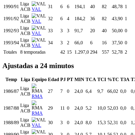
Liga
1990/91
31
6
6
194,1
40
82
48,78
1
ACB
VAL
Liga
1991/92
32
6
4
184,2
36
82
43,90
1
ACB
VAL
Liga
1992/93
33
3
3
91,7
20
40
50,00
0
ACB
VAL
Liga
1993/94
34
3
2
66,0
6
16
37,50
0
ACB
VAL
Totales
8 temporadas
42
15
1.297,0
294
557
52,78
2
Ajustadas a 24 minutos
Temp
Liga
Equipo
Edad
PJ
PT
MIN
TCA
TCI
%TC
T3A
T
Liga
1986/87
27
7
0
24,0
6,4
9,7
66,02
0,0
0,
ACB
RMA
Liga
1987/88
29
11
0
24,0
5,2
10,0
52,03
0,0
0,
ACB
RMA
Liga
1988/89
30
3
0
24,0
8,0
15,3
52,31
0,0
1,
ACB
VAL
Liga
1989/90
30
3
0
24,0
5,7
10,1
56,52
0,0
0,