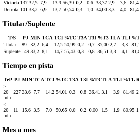
Victoria
137
32,5
7,9
13,9
56,39
0,2
0,6
38,37
2,9
3,6
81,4
Derrota
101
33,2
6,9
13,7
50,54
0,3
1,0
34,00
3,3
4,0
81,4
Titular/Suplente
T/S
PJ
MIN
TCA
TCI
%TC
T3A
T3I
%T3
TLA
TLI
%
Titular
89
32,2
6,4
12,5
50,99
0,2
0,7
35,00
2,7
3,3
81,
Suplente
149
33,2
8,1
14,7
55,43
0,3
0,8
36,51
3,3
4,1
81,
Tiempo en pista
TeP
PJ
MIN
TCA
TCI
%TC
T3A
T3I
%T3
TLA
TLI
%TL
>
20
227
33,6
7,7
14,2
54,01
0,3
0,8
36,41
3,1
3,9
81,49
2
min.
<
20
11
15,6
3,5
7,0
50,65
0,0
0,2
0,00
1,5
1,9
80,95
1
min.
Mes a mes