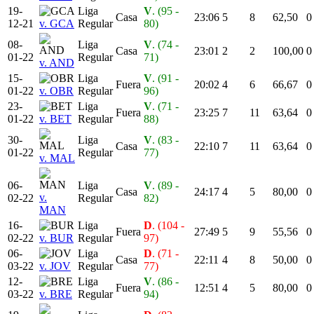
19-
Liga
V
. (95 -
Casa
23:06
5
8
62,50
0
12-21
v. GCA
Regular
80)
08-
Liga
V
. (74 -
Casa
23:01
2
2
100,00
0
01-22
Regular
71)
v. AND
15-
Liga
V
. (91 -
Fuera
20:02
4
6
66,67
0
01-22
v. OBR
Regular
96)
23-
Liga
V
. (71 -
Fuera
23:25
7
11
63,64
0
01-22
v. BET
Regular
88)
30-
Liga
V
. (83 -
Casa
22:10
7
11
63,64
0
01-22
Regular
77)
v. MAL
06-
Liga
V
. (89 -
Casa
24:17
4
5
80,00
0
v.
02-22
Regular
82)
MAN
16-
Liga
D
. (104 -
Fuera
27:49
5
9
55,56
0
02-22
v. BUR
Regular
97)
06-
Liga
D
. (71 -
Casa
22:11
4
8
50,00
0
03-22
v. JOV
Regular
77)
12-
Liga
V
. (86 -
Fuera
12:51
4
5
80,00
0
03-22
v. BRE
Regular
94)