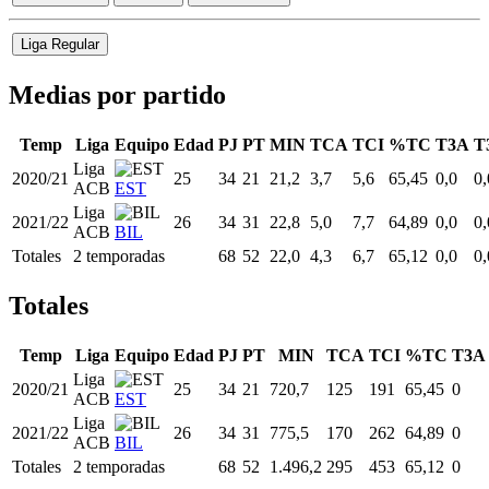
Liga Regular
Medias por partido
Temp
Liga
Equipo
Edad
PJ
PT
MIN
TCA
TCI
%TC
T3A
T
Liga
2020/21
25
34
21
21,2
3,7
5,6
65,45
0,0
0,
ACB
EST
Liga
2021/22
26
34
31
22,8
5,0
7,7
64,89
0,0
0,
ACB
BIL
Totales
2 temporadas
68
52
22,0
4,3
6,7
65,12
0,0
0,
Totales
Temp
Liga
Equipo
Edad
PJ
PT
MIN
TCA
TCI
%TC
T3A
Liga
2020/21
25
34
21
720,7
125
191
65,45
0
ACB
EST
Liga
2021/22
26
34
31
775,5
170
262
64,89
0
ACB
BIL
Totales
2 temporadas
68
52
1.496,2
295
453
65,12
0