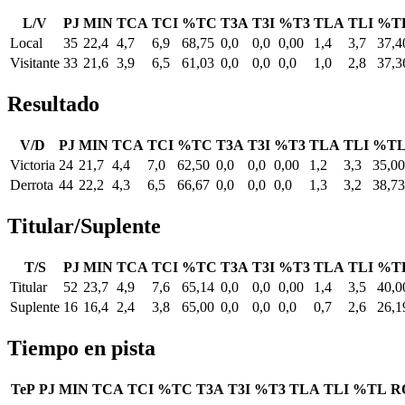
L/V
PJ
MIN
TCA
TCI
%TC
T3A
T3I
%T3
TLA
TLI
%T
Local
35
22,4
4,7
6,9
68,75
0,0
0,0
0,00
1,4
3,7
37,4
Visitante
33
21,6
3,9
6,5
61,03
0,0
0,0
0,0
1,0
2,8
37,3
Resultado
V/D
PJ
MIN
TCA
TCI
%TC
T3A
T3I
%T3
TLA
TLI
%T
Victoria
24
21,7
4,4
7,0
62,50
0,0
0,0
0,00
1,2
3,3
35,00
Derrota
44
22,2
4,3
6,5
66,67
0,0
0,0
0,0
1,3
3,2
38,73
Titular/Suplente
T/S
PJ
MIN
TCA
TCI
%TC
T3A
T3I
%T3
TLA
TLI
%T
Titular
52
23,7
4,9
7,6
65,14
0,0
0,0
0,00
1,4
3,5
40,0
Suplente
16
16,4
2,4
3,8
65,00
0,0
0,0
0,0
0,7
2,6
26,1
Tiempo en pista
TeP
PJ
MIN
TCA
TCI
%TC
T3A
T3I
%T3
TLA
TLI
%TL
R