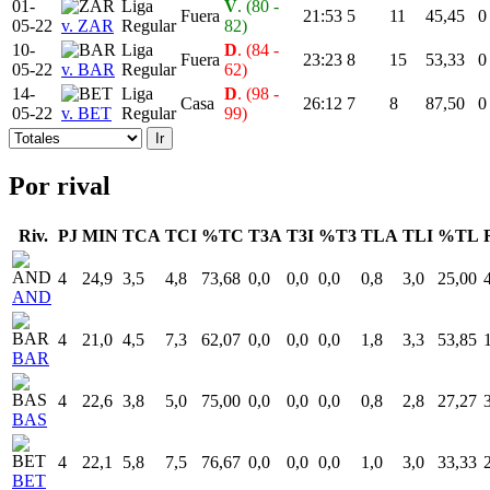
01-
Liga
V
. (80 -
Fuera
21:53
5
11
45,45
0
05-22
v. ZAR
Regular
82)
10-
Liga
D
. (84 -
Fuera
23:23
8
15
53,33
0
05-22
v. BAR
Regular
62)
14-
Liga
D
. (98 -
Casa
26:12
7
8
87,50
0
05-22
v. BET
Regular
99)
Por rival
Riv.
PJ
MIN
TCA
TCI
%TC
T3A
T3I
%T3
TLA
TLI
%TL
4
24,9
3,5
4,8
73,68
0,0
0,0
0,0
0,8
3,0
25,00
AND
4
21,0
4,5
7,3
62,07
0,0
0,0
0,0
1,8
3,3
53,85
BAR
4
22,6
3,8
5,0
75,00
0,0
0,0
0,0
0,8
2,8
27,27
BAS
4
22,1
5,8
7,5
76,67
0,0
0,0
0,0
1,0
3,0
33,33
BET