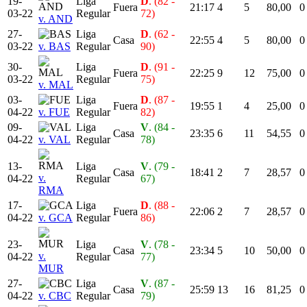
19-
Liga
D
. (82 -
Fuera
21:17
4
5
80,00
0
03-22
Regular
72)
v. AND
27-
Liga
D
. (62 -
Casa
22:55
4
5
80,00
0
03-22
v. BAS
Regular
90)
30-
Liga
D
. (91 -
Fuera
22:25
9
12
75,00
0
03-22
Regular
75)
v. MAL
03-
Liga
D
. (87 -
Fuera
19:55
1
4
25,00
0
04-22
v. FUE
Regular
82)
09-
Liga
V
. (84 -
Casa
23:35
6
11
54,55
0
04-22
v. VAL
Regular
78)
13-
Liga
V
. (79 -
Casa
18:41
2
7
28,57
0
v.
04-22
Regular
67)
RMA
17-
Liga
D
. (88 -
Fuera
22:06
2
7
28,57
0
04-22
v. GCA
Regular
86)
23-
Liga
V
. (78 -
Casa
23:34
5
10
50,00
0
v.
04-22
Regular
77)
MUR
27-
Liga
V
. (87 -
Casa
25:59
13
16
81,25
0
04-22
v. CBC
Regular
79)