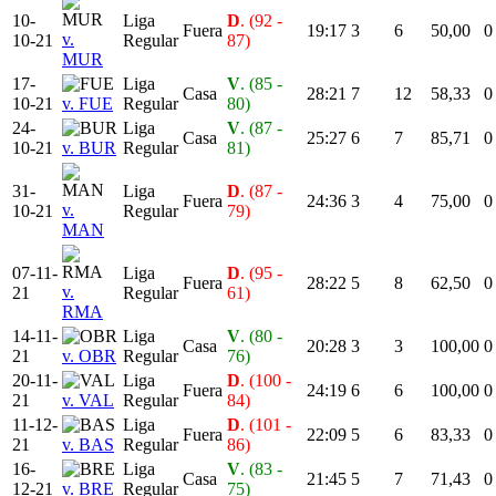
10-
Liga
D
. (92 -
Fuera
19:17
3
6
50,00
0
v.
10-21
Regular
87)
MUR
17-
Liga
V
. (85 -
Casa
28:21
7
12
58,33
0
10-21
v. FUE
Regular
80)
24-
Liga
V
. (87 -
Casa
25:27
6
7
85,71
0
10-21
v. BUR
Regular
81)
31-
Liga
D
. (87 -
Fuera
24:36
3
4
75,00
0
v.
10-21
Regular
79)
MAN
07-11-
Liga
D
. (95 -
Fuera
28:22
5
8
62,50
0
v.
21
Regular
61)
RMA
14-11-
Liga
V
. (80 -
Casa
20:28
3
3
100,00
0
21
v. OBR
Regular
76)
20-11-
Liga
D
. (100 -
Fuera
24:19
6
6
100,00
0
21
v. VAL
Regular
84)
11-12-
Liga
D
. (101 -
Fuera
22:09
5
6
83,33
0
21
v. BAS
Regular
86)
16-
Liga
V
. (83 -
Casa
21:45
5
7
71,43
0
12-21
v. BRE
Regular
75)