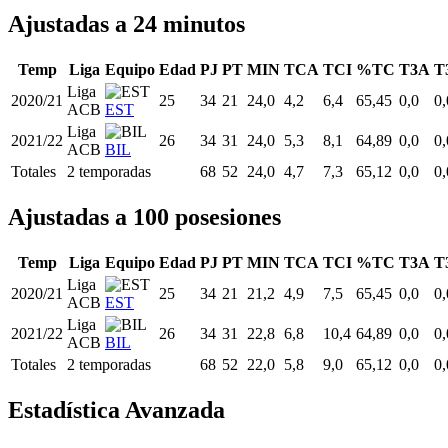
Ajustadas a 24 minutos
Temp
Liga
Equipo
Edad
PJ
PT
MIN
TCA
TCI
%TC
T3A
T
Liga
2020/21
25
34
21
24,0
4,2
6,4
65,45
0,0
0,
ACB
EST
Liga
2021/22
26
34
31
24,0
5,3
8,1
64,89
0,0
0,
ACB
BIL
Totales
2 temporadas
68
52
24,0
4,7
7,3
65,12
0,0
0,
Ajustadas a 100 posesiones
Temp
Liga
Equipo
Edad
PJ
PT
MIN
TCA
TCI
%TC
T3A
T
Liga
2020/21
25
34
21
21,2
4,9
7,5
65,45
0,0
0,
ACB
EST
Liga
2021/22
26
34
31
22,8
6,8
10,4
64,89
0,0
0,
ACB
BIL
Totales
2 temporadas
68
52
22,0
5,8
9,0
65,12
0,0
0,
Estadística Avanzada