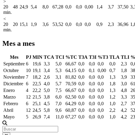
>
20
48
24,9
5,4
8,0
67,28
0,0
0,0
0,00
1,4
3,7
37,50
3,
min.
<
20
20
15,1
1,9
3,6
53,52
0,0
0,0
0,0
0,9
2,3
36,96
1,
min.
Mes a mes
Mes
PJ
MIN
TCA
TCI
%TC
T3A
T3I
%T3
TLA
TLI
%
Septiembre
6
19,6
3,3
5,0
66,67
0,0
0,0
0,0
0,0
2,3
0,
Octubre
10
19,1
3,4
5,3
64,15
0,0
0,1
0,00
0,7
1,8
38
Noviembre
7
18,2
2,6
3,1
81,82
0,0
0,0
0,0
1,3
3,9
33
Diciembre
6
22,5
4,0
5,7
70,59
0,0
0,0
0,0
1,8
3,0
61
Enero
4
22,2
5,0
7,5
66,67
0,0
0,0
0,0
1,3
4,8
26
Marzo
12
21,5
3,8
6,0
62,50
0,0
0,0
0,0
1,2
3,3
35
Febrero
6
25,1
4,5
7,0
64,29
0,0
0,0
0,0
1,0
2,7
37
Abril
12
24,5
5,8
9,6
60,87
0,0
0,0
0,0
2,2
4,2
52
Mayo
5
26,9
7,4
11,0
67,27
0,0
0,0
0,0
1,0
4,2
23