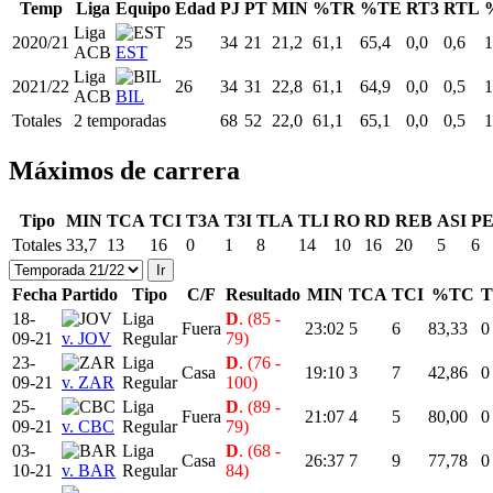
Temp
Liga
Equipo
Edad
PJ
PT
MIN
%TR
%TE
RT3
RTL
Liga
2020/21
25
34
21
21,2
61,1
65,4
0,0
0,6
1
ACB
EST
Liga
2021/22
26
34
31
22,8
61,1
64,9
0,0
0,5
1
ACB
BIL
Totales
2 temporadas
68
52
22,0
61,1
65,1
0,0
0,5
1
Máximos de carrera
Tipo
MIN
TCA
TCI
T3A
T3I
TLA
TLI
RO
RD
REB
ASI
P
Totales
33,7
13
16
0
1
8
14
10
16
20
5
6
Fecha
Partido
Tipo
C/F
Resultado
MIN
TCA
TCI
%TC
T
18-
Liga
D
. (85 -
Fuera
23:02
5
6
83,33
0
09-21
v. JOV
Regular
79)
23-
Liga
D
. (76 -
Casa
19:10
3
7
42,86
0
09-21
v. ZAR
Regular
100)
25-
Liga
D
. (89 -
Fuera
21:07
4
5
80,00
0
09-21
v. CBC
Regular
79)
03-
Liga
D
. (68 -
Casa
26:37
7
9
77,78
0
10-21
v. BAR
Regular
84)