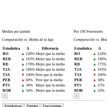
Medias por partido
Por 100 Posesiones
Comparación vs. Media de la liga
Comparación vs. Medi
Estadística
Δ
Diferencia
Estadística
Δ
RO
▲
228%
Mejor que la media
RO
▲
224%
REB
▲
193%
Mejor que la media
REB
▲
190%
RD
▲
178%
Mejor que la media
RD
▲
175%
T2A
▲
106%
Mejor que la media
T2A
▲
103%
T3A
▼
100%
Peor que la media
T3A
▼
100%
PER
▲
60%
Peor que la media
PER
▲
58%
PTS
▲
39%
Mejor que la media
PTS
▲
37%
ROB
▲
34%
Mejor que la media
ROB
▲
33%
+
+
Estadísticas
Partidos
Fraccionadas