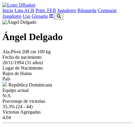
Inicio
Liga ACB
Prim. FEB
Jugadores
Búsqueda
Comparar
Jugadores
Uso
Glosario
Ángel Delgado
Ala-Pívot
208 cm
109 kg
Fecha de nacimiento
20/11/1994 (31 años)
Lugar de Nacimiento
Bajos de Haina
País
República Dominicana
Equipo actual
N/A
Porcentaje de victorias
35,3%
(24 - 44)
Victorias Agregadas
4,04