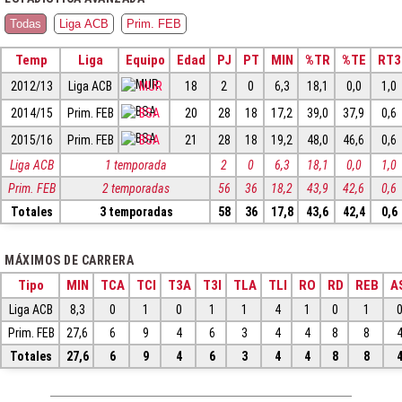
Todas
Liga ACB
Prim. FEB
Temp
Liga
Equipo
Edad
PJ
PT
MIN
%TR
%TE
RT3
2012/13
Liga ACB
MUR
18
2
0
6,3
18,1
0,0
1,0
2014/15
Prim. FEB
BSA
20
28
18
17,2
39,0
37,9
0,6
2015/16
Prim. FEB
BSA
21
28
18
19,2
48,0
46,6
0,6
Liga ACB
1 temporada
2
0
6,3
18,1
0,0
1,0
Prim. FEB
2 temporadas
56
36
18,2
43,9
42,6
0,6
Totales
3 temporadas
58
36
17,8
43,6
42,4
0,6
MÁXIMOS DE CARRERA
Tipo
MIN
TCA
TCI
T3A
T3I
TLA
TLI
RO
RD
REB
A
Liga ACB
8,3
0
1
0
1
1
4
1
0
1
Prim. FEB
27,6
6
9
4
6
3
4
4
8
8
Totales
27,6
6
9
4
6
3
4
4
8
8