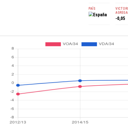
PAÍS
VICTOR
AGREGA
España
-0,05