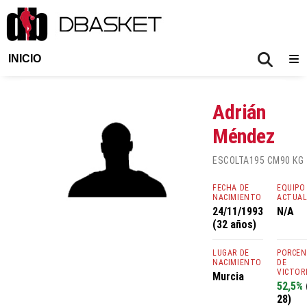
INICIO
Adrián
Méndez
ESCOLTA
195 CM
90 KG
FECHA DE
EQUIPO
NACIMIENTO
ACTUA
24/11/1993
N/A
(32 años)
LUGAR DE
PORCE
NACIMIENTO
DE
VICTOR
Murcia
52,5%
28)