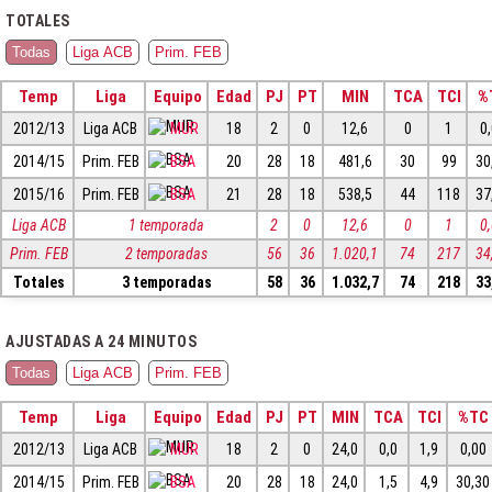
TOTALES
Todas
Liga ACB
Prim. FEB
Temp
Liga
Equipo
Edad
PJ
PT
MIN
TCA
TCI
%
2012/13
Liga ACB
MUR
18
2
0
12,6
0
1
0
2014/15
Prim. FEB
BSA
20
28
18
481,6
30
99
30
2015/16
Prim. FEB
BSA
21
28
18
538,5
44
118
37
Liga ACB
1 temporada
2
0
12,6
0
1
0
Prim. FEB
2 temporadas
56
36
1.020,1
74
217
34
Totales
3 temporadas
58
36
1.032,7
74
218
33
AJUSTADAS A 24 MINUTOS
Todas
Liga ACB
Prim. FEB
Temp
Liga
Equipo
Edad
PJ
PT
MIN
TCA
TCI
%TC
2012/13
Liga ACB
MUR
18
2
0
24,0
0,0
1,9
0,00
2014/15
Prim. FEB
BSA
20
28
18
24,0
1,5
4,9
30,30