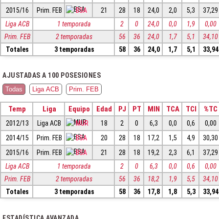
2015/16
Prim. FEB
BSA
21
28
18
24,0
2,0
5,3
37,29
Liga ACB
1 temporada
2
0
24,0
0,0
1,9
0,00
Prim. FEB
2 temporadas
56
36
24,0
1,7
5,1
34,10
Totales
3 temporadas
58
36
24,0
1,7
5,1
33,94
AJUSTADAS A 100 POSESIONES
Todas
Liga ACB
Prim. FEB
Temp
Liga
Equipo
Edad
PJ
PT
MIN
TCA
TCI
%TC
2012/13
Liga ACB
MUR
18
2
0
6,3
0,0
0,6
0,00
2014/15
Prim. FEB
BSA
20
28
18
17,2
1,5
4,9
30,30
2015/16
Prim. FEB
BSA
21
28
18
19,2
2,3
6,1
37,29
Liga ACB
1 temporada
2
0
6,3
0,0
0,6
0,00
Prim. FEB
2 temporadas
56
36
18,2
1,9
5,5
34,10
Totales
3 temporadas
58
36
17,8
1,8
5,3
33,94
ESTADÍSTICA AVANZADA