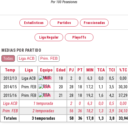
Por 100 Posesiones
Estadísticas
Partidos
Fraccionadas
Liga Regular
Playoffs
MEDIAS POR PARTIDO
Todas
Liga ACB
Prim. FEB
Temp
Liga
Equipo
Edad
PJ
PT
MIN
TCA
TCI
%TC
2012/13
Liga ACB
MUR
18
2
0
6,3
0,0
0,5
0,00
2014/15
Prim. FEB
BSA
20
28
18
17,2
1,1
3,5
30,30
2015/16
Prim. FEB
BSA
21
28
18
19,2
1,6
4,2
37,29
Liga ACB
1 temporada
2
0
6,3
0,0
0,5
0,00
Prim. FEB
2 temporadas
56
36
18,2
1,3
3,9
34,10
Totales
3 temporadas
58
36
17,8
1,3
3,8
33,94