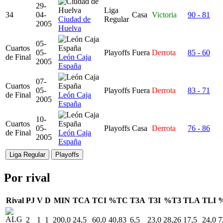
29-
Liga
34
04-
Casa
Victoria
90 - 81
Ciudad de
Regular
2005
Huelva
05-
Cuartos
05-
Playoffs
Fuera
Derrota
85 - 60
de Final
León Caja
2005
España
07-
Cuartos
05-
Playoffs
Fuera
Derrota
83 - 71
de Final
León Caja
2005
España
10-
Cuartos
05-
Playoffs
Casa
Derrota
76 - 86
de Final
León Caja
2005
España
Liga Regular
Playoffs
Por rival
Rival
PJ
V
D
MIN
TCA
TCI
%TC
T3A
T3I
%T3
TLA
TLI
2
1
1
200,0
24,5
60,0
40,83
6,5
23,0
28,26
17,5
24,0
7