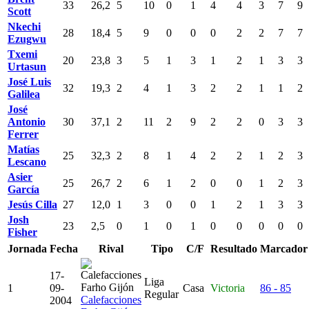
33
26,2
5
10
0
1
4
4
3
7
9
Scott
Nkechi
28
18,4
5
9
0
0
0
2
2
7
7
Ezugwu
Txemi
20
23,8
3
5
1
3
1
2
1
3
3
Urtasun
José Luis
32
19,3
2
4
1
3
2
2
1
1
2
Galilea
José
Antonio
30
37,1
2
11
2
9
2
2
0
3
3
Ferrer
Matías
25
32,3
2
8
1
4
2
2
1
2
3
Lescano
Asier
25
26,7
2
6
1
2
0
0
1
2
3
García
Jesús Cilla
27
12,0
1
3
0
0
1
2
1
3
3
Josh
23
2,5
0
1
0
1
0
0
0
0
0
Fisher
Jornada
Fecha
Rival
Tipo
C/F
Resultado
Marcador
17-
Liga
1
09-
Casa
Victoria
86 - 85
Regular
Calefacciones
2004