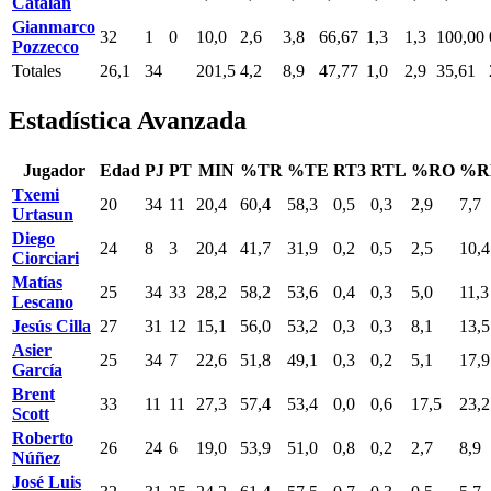
Catalán
Gianmarco
32
1
0
10,0
2,6
3,8
66,67
1,3
1,3
100,00
Pozzecco
Totales
26,1
34
201,5
4,2
8,9
47,77
1,0
2,9
35,61
Estadística Avanzada
Jugador
Edad
PJ
PT
MIN
%TR
%TE
RT3
RTL
%RO
%R
Txemi
20
34
11
20,4
60,4
58,3
0,5
0,3
2,9
7,7
Urtasun
Diego
24
8
3
20,4
41,7
31,9
0,2
0,5
2,5
10,4
Ciorciari
Matías
25
34
33
28,2
58,2
53,6
0,4
0,3
5,0
11,3
Lescano
Jesús Cilla
27
31
12
15,1
56,0
53,2
0,3
0,3
8,1
13,5
Asier
25
34
7
22,6
51,8
49,1
0,3
0,2
5,1
17,9
García
Brent
33
11
11
27,3
57,4
53,4
0,0
0,6
17,5
23,2
Scott
Roberto
26
24
6
19,0
53,9
51,0
0,8
0,2
2,7
8,9
Núñez
José Luis