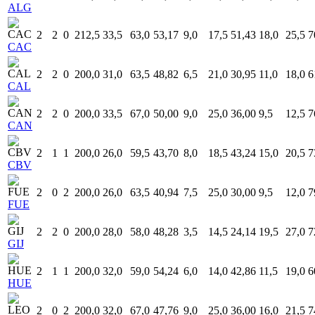
ALG
2
2
0
212,5
33,5
63,0
53,17
9,0
17,5
51,43
18,0
25,5
7
CAC
2
2
0
200,0
31,0
63,5
48,82
6,5
21,0
30,95
11,0
18,0
6
CAL
2
2
0
200,0
33,5
67,0
50,00
9,0
25,0
36,00
9,5
12,5
7
CAN
2
1
1
200,0
26,0
59,5
43,70
8,0
18,5
43,24
15,0
20,5
7
CBV
2
0
2
200,0
26,0
63,5
40,94
7,5
25,0
30,00
9,5
12,0
7
FUE
2
2
0
200,0
28,0
58,0
48,28
3,5
14,5
24,14
19,5
27,0
7
GIJ
2
1
1
200,0
32,0
59,0
54,24
6,0
14,0
42,86
11,5
19,0
6
HUE
2
0
2
200,0
32,0
67,0
47,76
9,0
25,0
36,00
16,0
21,5
7