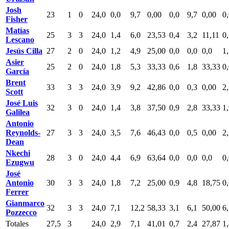
Josh
23
1
0
24,0
0,0
9,7
0,00
0,0
9,7
0,00
0
Fisher
Matías
25
3
3
24,0
1,4
6,0
23,53
0,4
3,2
11,11
0
Lescano
Jesús Cilla
27
2
0
24,0
1,2
4,9
25,00
0,0
0,0
0,0
1
Asier
25
2
0
24,0
1,8
5,3
33,33
0,6
1,8
33,33
0
García
Brent
33
3
3
24,0
3,9
9,2
42,86
0,0
0,3
0,00
2
Scott
José Luis
32
3
0
24,0
1,4
3,8
37,50
0,9
2,8
33,33
1
Galilea
Antonio
Reynolds-
27
3
3
24,0
3,5
7,6
46,43
0,0
0,5
0,00
2
Dean
Nkechi
28
3
0
24,0
4,4
6,9
63,64
0,0
0,0
0,0
0
Ezugwu
José
Antonio
30
3
3
24,0
1,8
7,2
25,00
0,9
4,8
18,75
0
Ferrer
Gianmarco
32
3
3
24,0
7,1
12,2
58,33
3,1
6,1
50,00
6
Pozzecco
Totales
27,5
3
24,0
2,9
7,1
41,01
0,7
2,4
27,87
1