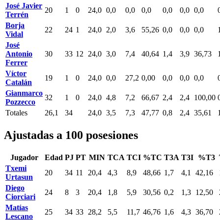
José Javier
20
1
0
24,0
0,0
0,0
0,0
0,0
0,0
0,0
Terrén
Borja
22
24
1
24,0
2,0
3,6
55,26
0,0
0,0
0,0
Vidal
José
Antonio
30
33
12
24,0
3,0
7,4
40,64
1,4
3,9
36,73
Ferrer
Víctor
19
1
0
24,0
0,0
27,2
0,00
0,0
0,0
0,0
Catalán
Gianmarco
32
1
0
24,0
4,8
7,2
66,67
2,4
2,4
100,00
Pozzecco
Totales
26,1
34
24,0
3,5
7,3
47,77
0,8
2,4
35,61
Ajustadas a 100 posesiones
Jugador
Edad
PJ
PT
MIN
TCA
TCI
%TC
T3A
T3I
%T3
Txemi
20
34
11
20,4
4,3
8,9
48,66
1,7
4,1
42,16
Urtasun
Diego
24
8
3
20,4
1,8
5,9
30,56
0,2
1,3
12,50
Ciorciari
Matías
25
34
33
28,2
5,5
11,7
46,76
1,6
4,3
36,70
Lescano