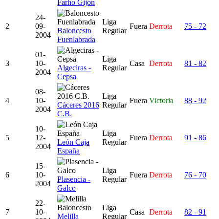
Farho Gijón
24-
Liga
2
09-
Fuera
Derrota
75 - 72
Baloncesto
Regular
2004
Fuenlabrada
01-
Liga
3
10-
Casa
Derrota
81 - 82
Algeciras -
Regular
2004
Cepsa
08-
Liga
4
10-
Fuera
Victoria
88 - 92
Cáceres 2016
Regular
2004
C.B.
10-
Liga
5
12-
Fuera
Derrota
91 - 86
León Caja
Regular
2004
España
15-
Liga
6
10-
Fuera
Derrota
76 - 70
Plasencia -
Regular
2004
Galco
22-
Liga
7
10-
Casa
Derrota
82 - 91
Melilla
Regular