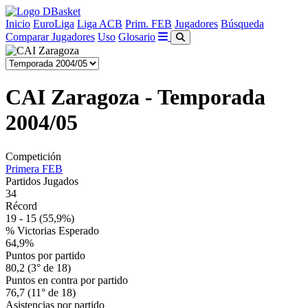
Inicio
EuroLiga
Liga ACB
Prim. FEB
Jugadores
Búsqueda
Comparar Jugadores
Uso
Glosario
CAI Zaragoza - Temporada
2004/05
Competición
Primera FEB
Partidos Jugados
34
Récord
19 - 15
(55,9%)
% Victorias Esperado
64,9%
Puntos por partido
80,2 (3° de 18)
Puntos en contra por partido
76,7 (11° de 18)
Asistencias por partido