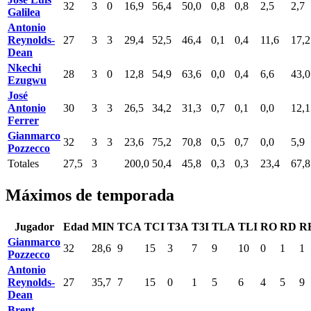
32
3
0
16,9
56,4
50,0
0,8
0,8
2,5
2,7
Galilea
Antonio
Reynolds-
27
3
3
29,4
52,5
46,4
0,1
0,4
11,6
17,2
Dean
Nkechi
28
3
0
12,8
54,9
63,6
0,0
0,4
6,6
43,0
Ezugwu
José
Antonio
30
3
3
26,5
34,2
31,3
0,7
0,1
0,0
12,1
Ferrer
Gianmarco
32
3
3
23,6
75,2
70,8
0,5
0,7
0,0
5,9
Pozzecco
Totales
27,5
3
200,0
50,4
45,8
0,3
0,3
23,4
67,8
Máximos de temporada
Jugador
Edad
MIN
TCA
TCI
T3A
T3I
TLA
TLI
RO
RD
R
Gianmarco
32
28,6
9
15
3
7
9
10
0
1
1
Pozzecco
Antonio
Reynolds-
27
35,7
7
15
0
1
5
6
4
5
9
Dean
Brent