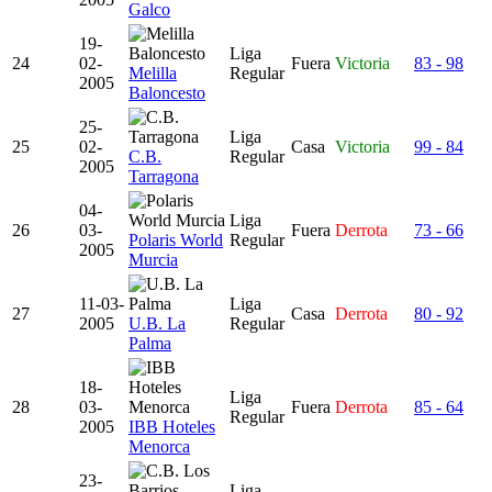
Galco
19-
Liga
24
02-
Fuera
Victoria
83 - 98
Melilla
Regular
2005
Baloncesto
25-
Liga
25
02-
Casa
Victoria
99 - 84
C.B.
Regular
2005
Tarragona
04-
Liga
26
03-
Fuera
Derrota
73 - 66
Polaris World
Regular
2005
Murcia
11-03-
Liga
27
Casa
Derrota
80 - 92
2005
U.B. La
Regular
Palma
18-
Liga
28
03-
Fuera
Derrota
85 - 64
Regular
2005
IBB Hoteles
Menorca
23-
Liga