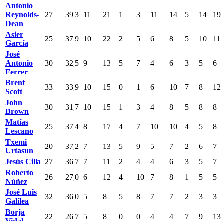
Antonio
Reynolds-
27
39,3
11
21
1
3
11
14
5
14
19
Dean
Asier
25
37,9
10
22
2
5
6
8
5
10
11
García
José
Antonio
30
32,5
9
13
5
7
4
6
3
5
6
Ferrer
Brent
33
33,9
10
15
0
1
6
10
7
8
12
Scott
John
30
31,7
10
15
1
3
4
8
5
8
8
Brown
Matías
25
37,4
8
17
4
7
10
10
4
5
8
Lescano
Txemi
20
37,2
7
13
5
9
5
7
2
6
7
Urtasun
Jesús Cilla
27
36,7
7
11
2
4
4
6
3
5
7
Roberto
26
27,0
6
12
4
10
7
8
1
5
5
Núñez
José Luis
32
36,0
5
8
5
8
7
7
2
3
3
Galilea
Borja
22
26,7
5
8
0
0
4
4
7
9
13
Vidal