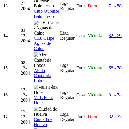
27-11-
Liga
13
Fuera
Derrota
71 - 58
2004
Regular
Club Ourense
Baloncesto
03-
Liga
14
12-
Casa
Victoria
82 - 69
C.B. Calpe -
Regular
2004
Aguas de
Calpe
08-
Liga
15
12-
Fuera
Victoria
68 - 78
Alerta
Regular
2004
Cantabria
Lobos
12-
Liga
16
12-
Casa
Victoria
81 - 74
Valls Félix
Regular
2004
Hotel
17-
Liga
17
12-
Fuera
Derrota
82 - 73
Ciudad de
Regular
2004
Huelva