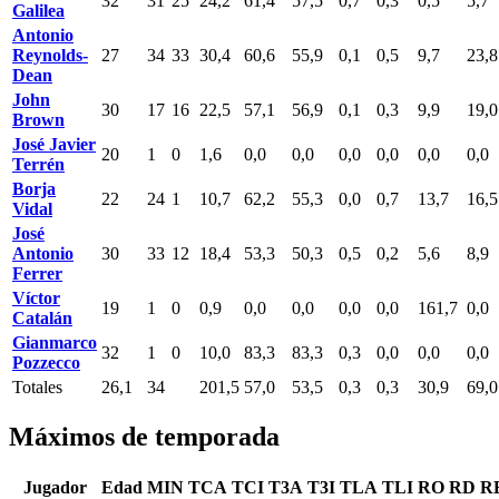
32
31
25
24,2
61,4
57,5
0,7
0,3
0,5
5,7
Galilea
Antonio
Reynolds-
27
34
33
30,4
60,6
55,9
0,1
0,5
9,7
23,8
Dean
John
30
17
16
22,5
57,1
56,9
0,1
0,3
9,9
19,0
Brown
José Javier
20
1
0
1,6
0,0
0,0
0,0
0,0
0,0
0,0
Terrén
Borja
22
24
1
10,7
62,2
55,3
0,0
0,7
13,7
16,5
Vidal
José
Antonio
30
33
12
18,4
53,3
50,3
0,5
0,2
5,6
8,9
Ferrer
Víctor
19
1
0
0,9
0,0
0,0
0,0
0,0
161,7
0,0
Catalán
Gianmarco
32
1
0
10,0
83,3
83,3
0,3
0,0
0,0
0,0
Pozzecco
Totales
26,1
34
201,5
57,0
53,5
0,3
0,3
30,9
69,0
Máximos de temporada
Jugador
Edad
MIN
TCA
TCI
T3A
T3I
TLA
TLI
RO
RD
R