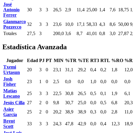
José
Antonio
30
3
3
26,5
2,9
11,4
25,00
1,4
7,6
18,75
1
Ferrer
Gianmarco
32
3
3
23,6
10,0
17,1
58,33
4,3
8,6
50,00
9
Pozzecco
Totales
27,5
3
200,0
3,6
8,7
41,01
0,8
3,0
27,87
2
Estadística Avanzada
Jugador
Edad
PJ
PT
MIN
%TR
%TE
RT3
RTL
%RO
%R
Txemi
20
3
0
23,1
31,1
29,2
0,4
0,2
1,8
12,0
Urtasun
Josh
23
1
0
2,5
0,0
0,0
1,0
0,0
0,0
0,0
Fisher
Matías
25
3
3
22,5
30,8
26,5
0,5
0,1
1,9
6,1
Lescano
Jesús Cilla
27
2
0
9,8
30,7
25,0
0,0
0,5
6,8
20,3
Asier
25
2
0
20,2
38,9
38,9
0,3
0,0
2,8
11,0
García
Brent
33
3
3
24,3
47,8
42,9
0,0
0,4
12,3
18,9
Scott
José Luis