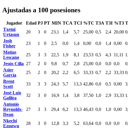
Ajustadas a 100 posesiones
Jugador
Edad
PJ
PT
MIN
TCA
TCI
%TC
T3A
T3I
%T3
Txemi
20
3
0
23,1
1,4
5,7
25,00
0,5
2,4
20,00
0
Urtasun
Josh
23
1
0
2,5
0,0
1,4
0,00
0,0
1,4
0,00
0
Fisher
Matías
25
3
3
22,5
1,9
8,1
23,53
0,5
4,3
11,11
1
Lescano
Jesús Cilla
27
2
0
9,8
0,7
2,8
25,00
0,0
0,0
0,0
0
Asier
25
2
0
20,2
2,2
6,5
33,33
0,7
2,2
33,33
0
García
Brent
33
3
3
24,3
5,7
13,3
42,86
0,0
0,5
0,00
3
Scott
José Luis
32
3
0
16,9
1,4
3,8
37,50
1,0
2,9
33,33
1
Galilea
Antonio
Reynolds-
27
3
3
29,4
6,2
13,3
46,43
0,0
1,0
0,00
3
Dean
Nkechi
28
3
0
12,8
3,3
5,2
63,64
0,0
0,0
0,0
0
Ezugwu