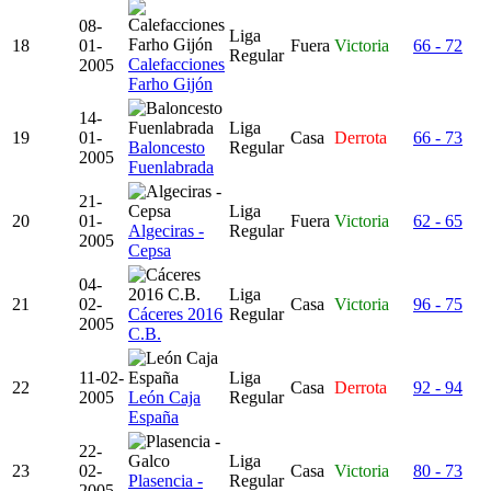
08-
Liga
18
01-
Fuera
Victoria
66 - 72
Regular
Calefacciones
2005
Farho Gijón
14-
Liga
19
01-
Casa
Derrota
66 - 73
Baloncesto
Regular
2005
Fuenlabrada
21-
Liga
20
01-
Fuera
Victoria
62 - 65
Algeciras -
Regular
2005
Cepsa
04-
Liga
21
02-
Casa
Victoria
96 - 75
Cáceres 2016
Regular
2005
C.B.
11-02-
Liga
22
Casa
Derrota
92 - 94
2005
León Caja
Regular
España
22-
Liga
23
02-
Casa
Victoria
80 - 73
Plasencia -
Regular
2005