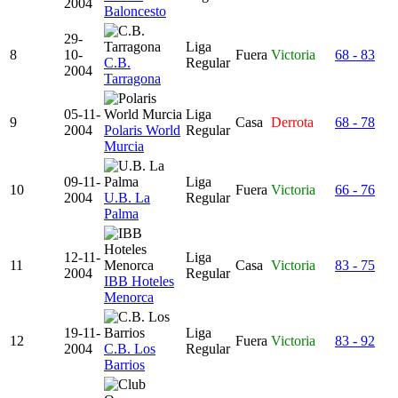
2004
Baloncesto
29-
Liga
8
10-
Fuera
Victoria
68 - 83
C.B.
Regular
2004
Tarragona
05-11-
Liga
9
Casa
Derrota
68 - 78
2004
Polaris World
Regular
Murcia
09-11-
Liga
10
Fuera
Victoria
66 - 76
2004
U.B. La
Regular
Palma
12-11-
Liga
11
Casa
Victoria
83 - 75
2004
Regular
IBB Hoteles
Menorca
19-11-
Liga
12
Fuera
Victoria
83 - 92
2004
C.B. Los
Regular
Barrios