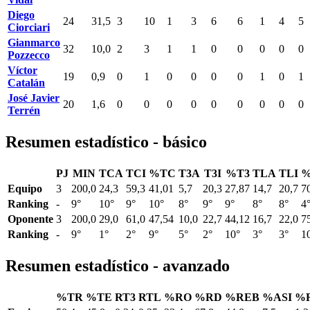
Diego
24
31,5
3
10
1
3
6
6
1
4
5
Ciorciari
Gianmarco
32
10,0
2
3
1
1
0
0
0
0
0
Pozzecco
Víctor
19
0,9
0
1
0
0
0
0
1
0
1
Catalán
José Javier
20
1,6
0
0
0
0
0
0
0
0
0
Terrén
Resumen estadístico - básico
PJ
MIN
TCA
TCI
%TC
T3A
T3I
%T3
TLA
TLI
%
Equipo
3
200,0
24,3
59,3
41,01
5,7
20,3
27,87
14,7
20,7
7
Ranking
-
9°
10°
9°
10°
8°
9°
9°
8°
8°
4
Oponente
3
200,0
29,0
61,0
47,54
10,0
22,7
44,12
16,7
22,0
7
Ranking
-
9°
1°
2°
9°
5°
2°
10°
3°
3°
1
Resumen estadístico - avanzado
%TR
%TE
RT3
RTL
%RO
%RD
%REB
%ASI
%