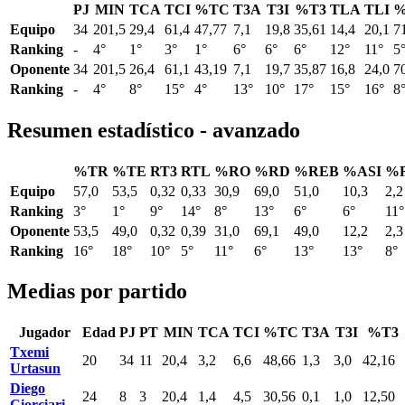
PJ
MIN
TCA
TCI
%TC
T3A
T3I
%T3
TLA
TLI
%
Equipo
34
201,5
29,4
61,4
47,77
7,1
19,8
35,61
14,4
20,1
7
Ranking
-
4°
1°
3°
1°
6°
6°
6°
12°
11°
5
Oponente
34
201,5
26,4
61,1
43,19
7,1
19,7
35,87
16,8
24,0
7
Ranking
-
4°
8°
15°
4°
13°
10°
17°
15°
16°
8
Resumen estadístico - avanzado
%TR
%TE
RT3
RTL
%RO
%RD
%REB
%ASI
%
Equipo
57,0
53,5
0,32
0,33
30,9
69,0
51,0
10,3
2,2
Ranking
3°
1°
9°
14°
8°
13°
6°
6°
11°
Oponente
53,5
49,0
0,32
0,39
31,0
69,1
49,0
12,2
2,3
Ranking
16°
18°
10°
5°
11°
6°
13°
13°
8°
Medias por partido
Jugador
Edad
PJ
PT
MIN
TCA
TCI
%TC
T3A
T3I
%T3
Txemi
20
34
11
20,4
3,2
6,6
48,66
1,3
3,0
42,16
Urtasun
Diego
24
8
3
20,4
1,4
4,5
30,56
0,1
1,0
12,50
Ciorciari