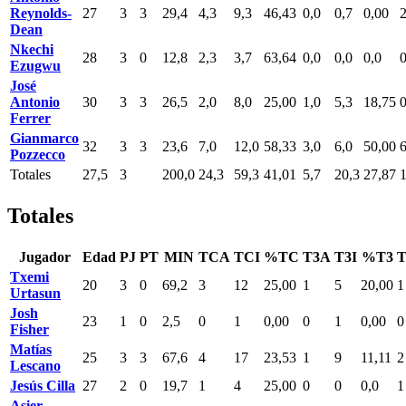
Reynolds-
27
3
3
29,4
4,3
9,3
46,43
0,0
0,7
0,00
2
Dean
Nkechi
28
3
0
12,8
2,3
3,7
63,64
0,0
0,0
0,0
0
Ezugwu
José
Antonio
30
3
3
26,5
2,0
8,0
25,00
1,0
5,3
18,75
0
Ferrer
Gianmarco
32
3
3
23,6
7,0
12,0
58,33
3,0
6,0
50,00
6
Pozzecco
Totales
27,5
3
200,0
24,3
59,3
41,01
5,7
20,3
27,87
1
Totales
Jugador
Edad
PJ
PT
MIN
TCA
TCI
%TC
T3A
T3I
%T3
Txemi
20
3
0
69,2
3
12
25,00
1
5
20,00
1
Urtasun
Josh
23
1
0
2,5
0
1
0,00
0
1
0,00
0
Fisher
Matías
25
3
3
67,6
4
17
23,53
1
9
11,11
2
Lescano
Jesús Cilla
27
2
0
19,7
1
4
25,00
0
0
0,0
1
Asier