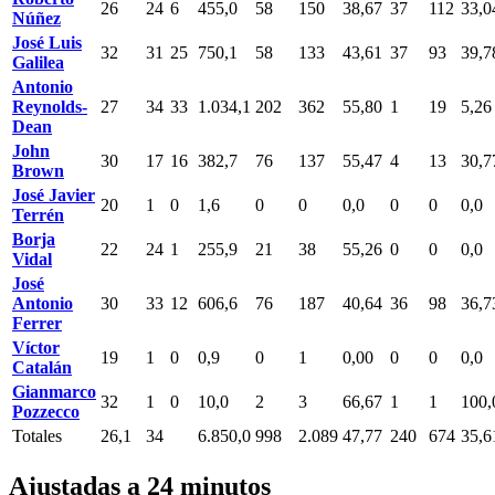
26
24
6
455,0
58
150
38,67
37
112
33,0
Núñez
José Luis
32
31
25
750,1
58
133
43,61
37
93
39,7
Galilea
Antonio
Reynolds-
27
34
33
1.034,1
202
362
55,80
1
19
5,26
Dean
John
30
17
16
382,7
76
137
55,47
4
13
30,7
Brown
José Javier
20
1
0
1,6
0
0
0,0
0
0
0,0
Terrén
Borja
22
24
1
255,9
21
38
55,26
0
0
0,0
Vidal
José
Antonio
30
33
12
606,6
76
187
40,64
36
98
36,7
Ferrer
Víctor
19
1
0
0,9
0
1
0,00
0
0
0,0
Catalán
Gianmarco
32
1
0
10,0
2
3
66,67
1
1
100,
Pozzecco
Totales
26,1
34
6.850,0
998
2.089
47,77
240
674
35,6
Ajustadas a 24 minutos