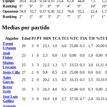
Equipo
50,4
45,8
0,34
0,35
23,4
67,8
44,8
7,5
1,2
Ranking
9°
9°
5°
8°
9°
4°
9°
10°
10°
Oponente
59,9
55,7
0,37
0,36
32,2
76,6
55,2
12,4
1,7
Ranking
2°
2°
6°
3°
2°
7°
2°
1°
1°
Medias por partido
Jugador
Edad
PJ
PT
MIN
TCA
TCI
%TC
T3A
T3I
%T3
Txemi
20
3
0
23,1
1,0
4,0
25,00
0,3
1,7
20,00
0
Urtasun
Josh
23
1
0
2,5
0,0
1,0
0,00
0,0
1,0
0,00
0
Fisher
Matías
25
3
3
22,5
1,3
5,7
23,53
0,3
3,0
11,11
0
Lescano
Jesús Cilla
27
2
0
9,8
0,5
2,0
25,00
0,0
0,0
0,0
0
Asier
25
2
0
20,2
1,5
4,5
33,33
0,5
1,5
33,33
0
García
Brent
33
3
3
24,3
4,0
9,3
42,86
0,0
0,3
0,00
2
Scott
José Luis
32
3
0
16,9
1,0
2,7
37,50
0,7
2,0
33,33
1
Galilea
Antonio