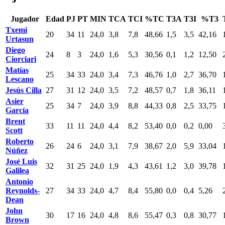
Jugador
Edad
PJ
PT
MIN
TCA
TCI
%TC
T3A
T3I
%T3
Txemi
20
34
11
24,0
3,8
7,8
48,66
1,5
3,5
42,16
Urtasun
Diego
24
8
3
24,0
1,6
5,3
30,56
0,1
1,2
12,50
Ciorciari
Matías
25
34
33
24,0
3,4
7,3
46,76
1,0
2,7
36,70
Lescano
Jesús Cilla
27
31
12
24,0
3,5
7,2
48,57
0,7
1,8
36,11
Asier
25
34
7
24,0
3,9
8,8
44,33
0,8
2,5
33,75
García
Brent
33
11
11
24,0
4,4
8,2
53,40
0,0
0,2
0,00
Scott
Roberto
26
24
6
24,0
3,1
7,9
38,67
2,0
5,9
33,04
Núñez
José Luis
32
31
25
24,0
1,9
4,3
43,61
1,2
3,0
39,78
Galilea
Antonio
Reynolds-
27
34
33
24,0
4,7
8,4
55,80
0,0
0,4
5,26
Dean
John
30
17
16
24,0
4,8
8,6
55,47
0,3
0,8
30,77
Brown