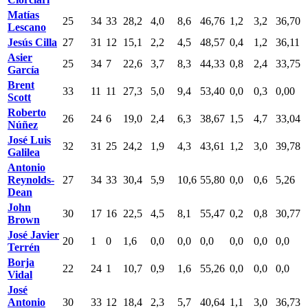
Matías
25
34
33
28,2
4,0
8,6
46,76
1,2
3,2
36,70
Lescano
Jesús Cilla
27
31
12
15,1
2,2
4,5
48,57
0,4
1,2
36,11
Asier
25
34
7
22,6
3,7
8,3
44,33
0,8
2,4
33,75
García
Brent
33
11
11
27,3
5,0
9,4
53,40
0,0
0,3
0,00
Scott
Roberto
26
24
6
19,0
2,4
6,3
38,67
1,5
4,7
33,04
Núñez
José Luis
32
31
25
24,2
1,9
4,3
43,61
1,2
3,0
39,78
Galilea
Antonio
Reynolds-
27
34
33
30,4
5,9
10,6
55,80
0,0
0,6
5,26
Dean
John
30
17
16
22,5
4,5
8,1
55,47
0,2
0,8
30,77
Brown
José Javier
20
1
0
1,6
0,0
0,0
0,0
0,0
0,0
0,0
Terrén
Borja
22
24
1
10,7
0,9
1,6
55,26
0,0
0,0
0,0
Vidal
José
Antonio
30
33
12
18,4
2,3
5,7
40,64
1,1
3,0
36,73