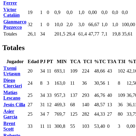
Ferrer
Víctor
19
1
0
0,9
0,0
1,0
0,00
0,0
0,0
0,0
Catalán
Gianmarco
32
1
0
10,0
2,0
3,0
66,67
1,0
1,0
100,00
Pozzecco
Totales
26,1
34
201,5
29,4
61,4
47,77
7,1
19,8
35,61
Totales
Jugador
Edad
PJ
PT
MIN
TCA
TCI
%TC
T3A
T3I
%T
Txemi
20
34
11
693,1
109
224
48,66
43
102
42,1
Urtasun
Diego
24
8
3
163,0
11
36
30,56
1
8
12,5
Ciorciari
Matías
25
34
33
957,3
137
293
46,76
40
109
36,7
Lescano
Jesús Cilla
27
31
12
469,3
68
140
48,57
13
36
36,1
Asier
25
34
7
769,7
125
282
44,33
27
80
33,7
García
Brent
33
11
11
300,8
55
103
53,40
0
3
0,00
Scott
Roberto