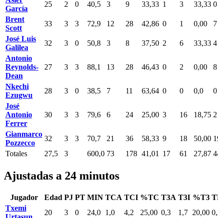
25
2
0
40,5
3
9
33,33
1
3
33,33
0
García
Brent
33
3
3
72,9
12
28
42,86
0
1
0,00
7
Scott
José Luis
32
3
0
50,8
3
8
37,50
2
6
33,33
4
Galilea
Antonio
Reynolds-
27
3
3
88,1
13
28
46,43
0
2
0,00
8
Dean
Nkechi
28
3
0
38,5
7
11
63,64
0
0
0,0
0
Ezugwu
José
Antonio
30
3
3
79,6
6
24
25,00
3
16
18,75
2
Ferrer
Gianmarco
32
3
3
70,7
21
36
58,33
9
18
50,00
1
Pozzecco
Totales
27,5
3
600,0
73
178
41,01
17
61
27,87
4
Ajustadas a 24 minutos
Jugador
Edad
PJ
PT
MIN
TCA
TCI
%TC
T3A
T3I
%T3
T
Txemi
20
3
0
24,0
1,0
4,2
25,00
0,3
1,7
20,00
0
Urtasun