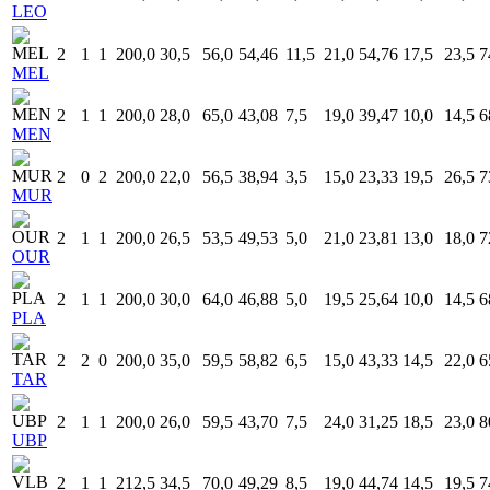
LEO
2
1
1
200,0
30,5
56,0
54,46
11,5
21,0
54,76
17,5
23,5
7
MEL
2
1
1
200,0
28,0
65,0
43,08
7,5
19,0
39,47
10,0
14,5
6
MEN
2
0
2
200,0
22,0
56,5
38,94
3,5
15,0
23,33
19,5
26,5
7
MUR
2
1
1
200,0
26,5
53,5
49,53
5,0
21,0
23,81
13,0
18,0
7
OUR
2
1
1
200,0
30,0
64,0
46,88
5,0
19,5
25,64
10,0
14,5
6
PLA
2
2
0
200,0
35,0
59,5
58,82
6,5
15,0
43,33
14,5
22,0
6
TAR
2
1
1
200,0
26,0
59,5
43,70
7,5
24,0
31,25
18,5
23,0
8
UBP
2
1
1
212,5
34,5
70,0
49,29
8,5
19,0
44,74
14,5
19,5
7