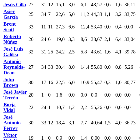
Jesús Cilla
27
31
12
15,1
3,0
6,1
48,57
0,6
1,6
36,11
Asier
25
34
7
22,6
5,0
11,2
44,33
1,1
3,2
33,75
García
Brent
33
11
11
27,3
6,6
12,4
53,40
0,0
0,4
0,00
Scott
Roberto
26
24
6
19,0
3,3
8,6
38,67
2,1
6,4
33,04
Núñez
José Luis
32
31
25
24,2
2,5
5,8
43,61
1,6
4,1
39,78
Galilea
Antonio
Reynolds-
27
34
33
30,4
8,0
14,4
55,80
0,0
0,8
5,26
Dean
John
30
17
16
22,5
6,0
10,9
55,47
0,3
1,0
30,77
Brown
José Javier
20
1
0
1,6
0,0
0,0
0,0
0,0
0,0
0,0
Terrén
Borja
22
24
1
10,7
1,2
2,2
55,26
0,0
0,0
0,0
Vidal
José
Antonio
30
33
12
18,4
3,1
7,7
40,64
1,5
4,0
36,73
Ferrer
Víctor
19
1
0
0,9
0,0
1,4
0,00
0,0
0,0
0,0