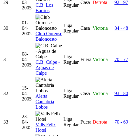
29
03-
Casa
Derrota
92 - 97
C.B. Los
Regular
2005
Barrios
01-
Liga
30
04-
Casa
Victoria
84 - 48
Regular
2005
Club Ourense
Baloncesto
08-
Liga
31
04-
Fuera
Victoria
70 - 77
C.B. Calpe -
Regular
2005
Aguas de
Calpe
15-
Liga
32
04-
Casa
Victoria
93 - 80
Alerta
Regular
2005
Cantabria
Lobos
23-
Liga
33
04-
Fuera
Derrota
70 - 69
Valls Félix
Regular
2005
Hotel