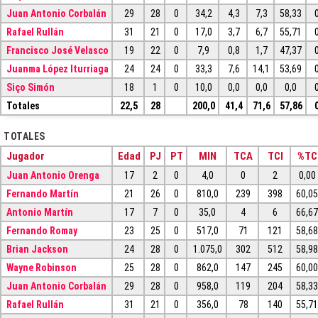
Juan Antonio Corbalán
29
28
0
34,2
4,3
7,3
58,33
Rafael Rullán
31
21
0
17,0
3,7
6,7
55,71
Francisco José Velasco
19
22
0
7,9
0,8
1,7
47,37
Juanma López Iturriaga
24
24
0
33,3
7,6
14,1
53,69
Siço Simón
18
1
0
10,0
0,0
0,0
0,0
Totales
22,5
28
200,0
41,4
71,6
57,86
TOTALES
Jugador
Edad
PJ
PT
MIN
TCA
TCI
%TC
Juan Antonio Orenga
17
2
0
4,0
0
2
0,00
Fernando Martín
21
26
0
810,0
239
398
60,0
Antonio Martín
17
7
0
35,0
4
6
66,6
Fernando Romay
23
25
0
517,0
71
121
58,6
Brian Jackson
24
28
0
1.075,0
302
512
58,9
Wayne Robinson
25
28
0
862,0
147
245
60,0
Juan Antonio Corbalán
29
28
0
958,0
119
204
58,3
Rafael Rullán
31
21
0
356,0
78
140
55,7