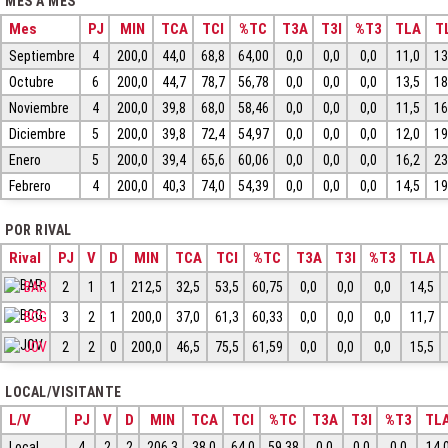
MES A MES
Mes
PJ
MIN
TCA
TCI
%TC
T3A
T3I
%T3
TLA
T
Septiembre
4
200,0
44,0
68,8
64,00
0,0
0,0
0,0
11,0
13
Octubre
6
200,0
44,7
78,7
56,78
0,0
0,0
0,0
13,5
18
Noviembre
4
200,0
39,8
68,0
58,46
0,0
0,0
0,0
11,5
16
Diciembre
5
200,0
39,8
72,4
54,97
0,0
0,0
0,0
12,0
19
Enero
5
200,0
39,4
65,6
60,06
0,0
0,0
0,0
16,2
23
Febrero
4
200,0
40,3
74,0
54,39
0,0
0,0
0,0
14,5
19
POR RIVAL
Rival
PJ
V
D
MIN
TCA
TCI
%TC
T3A
T3I
%T3
TLA
BAR
2
1
1
212,5
32,5
53,5
60,75
0,0
0,0
0,0
14,5
BCG
3
2
1
200,0
37,0
61,3
60,33
0,0
0,0
0,0
11,7
JOV
2
2
0
200,0
46,5
75,5
61,59
0,0
0,0
0,0
15,5
LOCAL/VISITANTE
L/V
PJ
V
D
MIN
TCA
TCI
%TC
T3A
T3I
%T3
TL
Local
4
2
2
206,3
38,0
64,0
59,38
0,0
0,0
0,0
14,