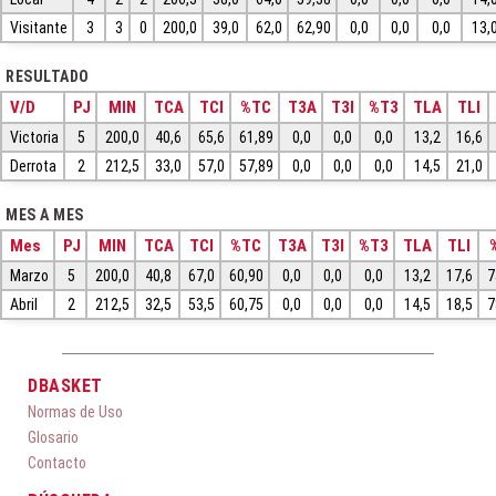
Visitante
3
3
0
200,0
39,0
62,0
62,90
0,0
0,0
0,0
13,
RESULTADO
V/D
PJ
MIN
TCA
TCI
%TC
T3A
T3I
%T3
TLA
TLI
Victoria
5
200,0
40,6
65,6
61,89
0,0
0,0
0,0
13,2
16,6
Derrota
2
212,5
33,0
57,0
57,89
0,0
0,0
0,0
14,5
21,0
MES A MES
Mes
PJ
MIN
TCA
TCI
%TC
T3A
T3I
%T3
TLA
TLI
Marzo
5
200,0
40,8
67,0
60,90
0,0
0,0
0,0
13,2
17,6
7
Abril
2
212,5
32,5
53,5
60,75
0,0
0,0
0,0
14,5
18,5
7
DBASKET
Normas de Uso
Glosario
Contacto