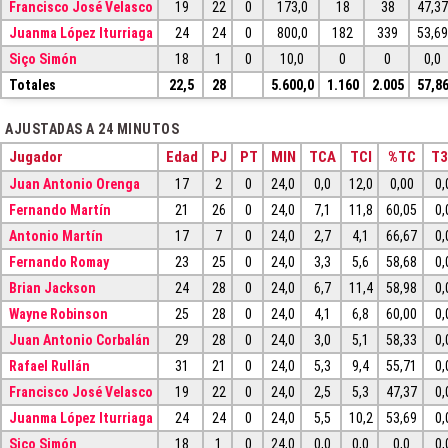
Francisco José Velasco
19
22
0
173,0
18
38
47,3
Juanma López Iturriaga
24
24
0
800,0
182
339
53,6
Siço Simón
18
1
0
10,0
0
0
0,0
Totales
22,5
28
5.600,0
1.160
2.005
57,8
AJUSTADAS A 24 MINUTOS
Jugador
Edad
PJ
PT
MIN
TCA
TCI
%TC
T
Juan Antonio Orenga
17
2
0
24,0
0,0
12,0
0,00
0,
Fernando Martín
21
26
0
24,0
7,1
11,8
60,05
0,
Antonio Martín
17
7
0
24,0
2,7
4,1
66,67
0,
Fernando Romay
23
25
0
24,0
3,3
5,6
58,68
0,
Brian Jackson
24
28
0
24,0
6,7
11,4
58,98
0,
Wayne Robinson
25
28
0
24,0
4,1
6,8
60,00
0,
Juan Antonio Corbalán
29
28
0
24,0
3,0
5,1
58,33
0,
Rafael Rullán
31
21
0
24,0
5,3
9,4
55,71
0,
Francisco José Velasco
19
22
0
24,0
2,5
5,3
47,37
0,
Juanma López Iturriaga
24
24
0
24,0
5,5
10,2
53,69
0,
Siço Simón
18
1
0
24,0
0,0
0,0
0,0
0,