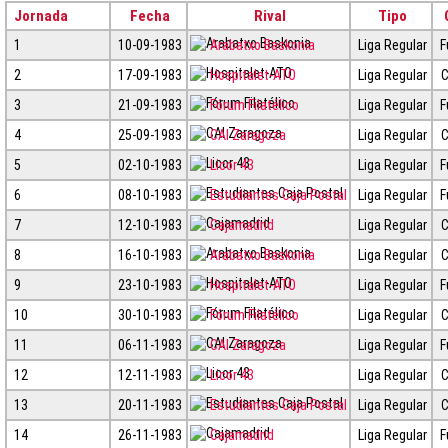
Jornada
Fecha
Rival
Tipo
1
10-09-1983
Arabatxo Baskonia
Liga Regular
F
2
17-09-1983
Hospitalet-ATO
Liga Regular
C
3
21-09-1983
Fórum Filatélico
Liga Regular
F
4
25-09-1983
CAI Zaragoza
Liga Regular
C
5
02-10-1983
Licor 43
Liga Regular
F
6
08-10-1983
Estudiantes Caja Postal
Liga Regular
F
7
12-10-1983
Cajamadrid
Liga Regular
C
8
16-10-1983
Arabatxo Baskonia
Liga Regular
C
9
23-10-1983
Hospitalet-ATO
Liga Regular
F
10
30-10-1983
Fórum Filatélico
Liga Regular
C
11
06-11-1983
CAI Zaragoza
Liga Regular
F
12
12-11-1983
Licor 43
Liga Regular
C
13
20-11-1983
Estudiantes Caja Postal
Liga Regular
C
14
26-11-1983
Cajamadrid
Liga Regular
F