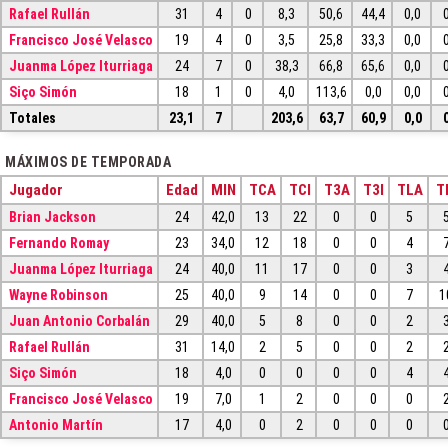
Rafael Rullán
31
4
0
8,3
50,6
44,4
0,0
Francisco José Velasco
19
4
0
3,5
25,8
33,3
0,0
Juanma López Iturriaga
24
7
0
38,3
66,8
65,6
0,0
Siço Simón
18
1
0
4,0
113,6
0,0
0,0
Totales
23,1
7
203,6
63,7
60,9
0,0
MÁXIMOS DE TEMPORADA
Jugador
Edad
MIN
TCA
TCI
T3A
T3I
TLA
T
Brian Jackson
24
42,0
13
22
0
0
5
Fernando Romay
23
34,0
12
18
0
0
4
Juanma López Iturriaga
24
40,0
11
17
0
0
3
Wayne Robinson
25
40,0
9
14
0
0
7
1
Juan Antonio Corbalán
29
40,0
5
8
0
0
2
Rafael Rullán
31
14,0
2
5
0
0
2
Siço Simón
18
4,0
0
0
0
0
4
Francisco José Velasco
19
7,0
1
2
0
0
0
Antonio Martín
17
4,0
0
2
0
0
0