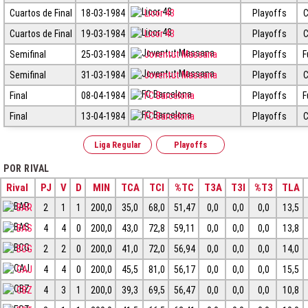
Cuartos de Final
18-03-1984
Licor 43
Playoffs
C
Cuartos de Final
19-03-1984
Licor 43
Playoffs
C
Semifinal
25-03-1984
Joventut Massana
Playoffs
F
Semifinal
31-03-1984
Joventut Massana
Playoffs
C
Final
08-04-1984
FC Barcelona
Playoffs
F
Final
13-04-1984
FC Barcelona
Playoffs
C
Liga Regular
Playoffs
POR RIVAL
Rival
PJ
V
D
MIN
TCA
TCI
%TC
T3A
T3I
%T3
TLA
BAR
2
1
1
200,0
35,0
68,0
51,47
0,0
0,0
0,0
13,5
BAS
4
4
0
200,0
43,0
72,8
59,11
0,0
0,0
0,0
13,8
BCG
2
2
0
200,0
41,0
72,0
56,94
0,0
0,0
0,0
14,0
CAJ
4
4
0
200,0
45,5
81,0
56,17
0,0
0,0
0,0
15,5
CBZ
4
3
1
200,0
39,3
69,5
56,47
0,0
0,0
0,0
10,8