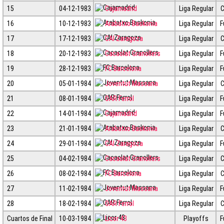
15
04-12-1983
Cajamadrid
Liga Regular
C
16
10-12-1983
Arabatxo Baskonia
Liga Regular
F
17
17-12-1983
CAI Zaragoza
Liga Regular
C
18
20-12-1983
Cacaolat Granollers
Liga Regular
F
19
28-12-1983
FC Barcelona
Liga Regular
F
20
05-01-1984
Joventut Massana
Liga Regular
C
21
08-01-1984
OAR Ferrol
Liga Regular
F
22
14-01-1984
Cajamadrid
Liga Regular
F
23
21-01-1984
Arabatxo Baskonia
Liga Regular
C
24
29-01-1984
CAI Zaragoza
Liga Regular
F
25
04-02-1984
Cacaolat Granollers
Liga Regular
C
26
08-02-1984
FC Barcelona
Liga Regular
C
27
11-02-1984
Joventut Massana
Liga Regular
F
28
18-02-1984
OAR Ferrol
Liga Regular
C
Cuartos de Final
10-03-1984
Licor 43
Playoffs
F