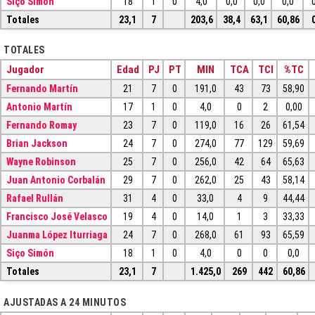
Siço Simón
18
1
0
4,0
0,0
0,0
0,0
Totales
23,1
7
203,6
38,4
63,1
60,86
TOTALES
Jugador
Edad
PJ
PT
MIN
TCA
TCI
%TC
Fernando Martín
21
7
0
191,0
43
73
58,90
Antonio Martín
17
1
0
4,0
0
2
0,00
Fernando Romay
23
7
0
119,0
16
26
61,54
Brian Jackson
24
7
0
274,0
77
129
59,69
Wayne Robinson
25
7
0
256,0
42
64
65,63
Juan Antonio Corbalán
29
7
0
262,0
25
43
58,14
Rafael Rullán
31
4
0
33,0
4
9
44,44
Francisco José Velasco
19
4
0
14,0
1
3
33,33
Juanma López Iturriaga
24
7
0
268,0
61
93
65,59
Siço Simón
18
1
0
4,0
0
0
0,0
Totales
23,1
7
1.425,0
269
442
60,86
AJUSTADAS A 24 MINUTOS