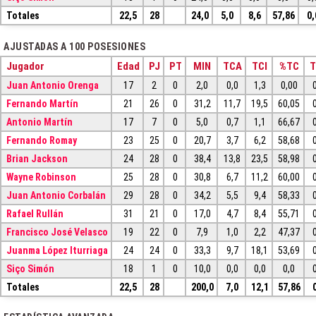
Totales
22,5
28
24,0
5,0
8,6
57,86
0,
AJUSTADAS A 100 POSESIONES
Jugador
Edad
PJ
PT
MIN
TCA
TCI
%TC
T
Juan Antonio Orenga
17
2
0
2,0
0,0
1,3
0,00
Fernando Martín
21
26
0
31,2
11,7
19,5
60,05
Antonio Martín
17
7
0
5,0
0,7
1,1
66,67
Fernando Romay
23
25
0
20,7
3,7
6,2
58,68
Brian Jackson
24
28
0
38,4
13,8
23,5
58,98
Wayne Robinson
25
28
0
30,8
6,7
11,2
60,00
Juan Antonio Corbalán
29
28
0
34,2
5,5
9,4
58,33
Rafael Rullán
31
21
0
17,0
4,7
8,4
55,71
Francisco José Velasco
19
22
0
7,9
1,0
2,2
47,37
Juanma López Iturriaga
24
24
0
33,3
9,7
18,1
53,69
Siço Simón
18
1
0
10,0
0,0
0,0
0,0
Totales
22,5
28
200,0
7,0
12,1
57,86