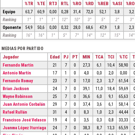
%TR
%TE
RT3
RTL
%RO
%RD
%REB
%ASI
%RO
Equipo
63,7
60,9
0,00
0,28
31,4
72,0
52,1
3,8
3,2
Ranking
1°
1°
1°
12°
10°
3°
5°
2°
3°
Oponente
54,9
50,6
0,00
0,32
28,0
68,6
47,9
1,8
2,3
Ranking
16°
16°
1°
5°
7°
14°
12°
15°
14°
MEDIAS POR PARTIDO
Jugador
Edad
PJ
PT
MIN
TCA
TCI
%TC
T
Fernando Martín
21
7
0
27,3
6,1
10,4
58,90
Antonio Martín
17
1
0
4,0
0,0
2,0
0,00
Fernando Romay
23
7
0
17,0
2,3
3,7
61,54
Brian Jackson
24
7
0
39,1
11,0
18,4
59,69
Wayne Robinson
25
7
0
36,6
6,0
9,1
65,63
Juan Antonio Corbalán
29
7
0
37,4
3,6
6,1
58,14
Rafael Rullán
31
4
0
8,3
1,0
2,3
44,44
Francisco José Velasco
19
4
0
3,5
0,3
0,8
33,33
Juanma López Iturriaga
24
7
0
38,3
8,7
13,3
65,59