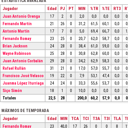
ESTADÍSTICA AVANZADA
Jugador
Edad
PJ
PT
MIN
%TR
%TE
RT3
R
Juan Antonio Orenga
17
2
0
2,0
0,0
0,0
0,0
0
Fernando Martín
21
26
0
31,2
61,5
60,1
0,0
0
Antonio Martín
17
7
0
5,0
69,4
66,7
0,0
1
Fernando Romay
23
25
0
20,7
62,0
58,7
0,0
0
Brian Jackson
24
28
0
38,4
61,0
59,0
0,0
0
Wayne Robinson
25
28
0
30,8
62,8
60,0
0,0
0
Juan Antonio Corbalán
29
28
0
34,2
62,9
58,3
0,0
0
Rafael Rullán
31
21
0
17,0
57,0
55,7
0,0
0
Francisco José Velasco
19
22
0
7,9
53,1
47,4
0,0
0
Juanma López Iturriaga
24
24
0
33,3
55,6
53,7
0,0
0
Siço Simón
18
1
0
10,0
0,0
0,0
0,0
0
Totales
22,5
28
200,0
60,2
57,9
0,0
0
MÁXIMOS DE TEMPORADA
Jugador
Edad
MIN
TCA
TCI
T3A
T3I
TLA
T
Fernando Romay
23
40,0
17
26
0
0
8
1