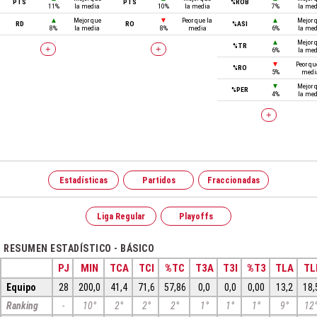
PTS
PTS
%ROB
11%
la media
10%
la media
7%
la me
▲
Mejor que
▼
Peor que la
▲
Mejor 
RD
RO
%ASI
8%
la media
8%
media
6%
la me
▲
Mejor 
%TR
+
+
6%
la me
▼
Peor qu
%RO
5%
medi
▼
Mejor 
%PER
4%
la me
+
Estadísticas
Partidos
Fraccionadas
Liga Regular
Playoffs
RESUMEN ESTADÍSTICO - BÁSICO
PJ
MIN
TCA
TCI
%TC
T3A
T3I
%T3
TLA
TL
Equipo
28
200,0
41,4
71,6
57,86
0,0
0,0
0,00
13,2
18,
Ranking
-
10°
2°
2°
2°
1°
1°
1°
9°
12