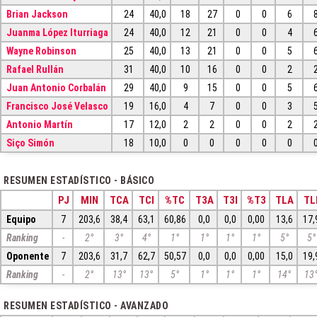
Brian Jackson
24
40,0
18
27
0
0
6
Juanma López Iturriaga
24
40,0
12
21
0
0
4
Wayne Robinson
25
40,0
13
21
0
0
5
Rafael Rullán
31
40,0
10
16
0
0
2
Juan Antonio Corbalán
29
40,0
9
15
0
0
5
Francisco José Velasco
19
16,0
4
7
0
0
3
Antonio Martín
17
12,0
2
2
0
0
2
Siço Simón
18
10,0
0
0
0
0
0
RESUMEN ESTADÍSTICO - BÁSICO
PJ
MIN
TCA
TCI
%TC
T3A
T3I
%T3
TLA
TL
Equipo
7
203,6
38,4
63,1
60,86
0,0
0,0
0,00
13,6
17,
Ranking
-
2°
3°
4°
1°
1°
1°
1°
5°
5°
Oponente
7
203,6
31,7
62,7
50,57
0,0
0,0
0,00
15,0
19,
Ranking
-
2°
13°
13°
5°
1°
1°
1°
14°
13
RESUMEN ESTADÍSTICO - AVANZADO