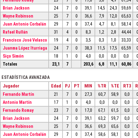
Brian Jackson
24
7
0
39,1
14,5
24,3
59,69
Wayne Robinson
25
7
0
36,6
7,9
12,0
65,63
Juan Antonio Corbalán
29
7
0
37,4
4,7
8,1
58,14
Rafael Rullán
31
4
0
8,3
1,2
2,8
44,44
Francisco José Velasco
19
4
0
3,5
0,3
1,0
33,33
Juanma López Iturriaga
24
7
0
38,3
11,5
17,5
65,59
Siço Simón
18
1
0
4,0
0,0
0,0
0,0
Totales
23,1
7
203,6
6,8
11,1
60,86
ESTADÍSTICA AVANZADA
Jugador
Edad
PJ
PT
MIN
%TR
%TE
RT3
R
Fernando Martín
21
7
0
27,3
60,7
58,9
0,0
Antonio Martín
17
1
0
4,0
0,0
0,0
0,0
Fernando Romay
23
7
0
17,0
67,1
61,5
0,0
Brian Jackson
24
7
0
39,1
63,2
59,7
0,0
Wayne Robinson
25
7
0
36,6
69,3
65,6
0,0
Juan Antonio Corbalán
29
7
0
37,4
58,6
58,1
0,0