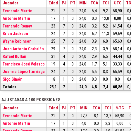
Jugador
Edad
PJ
PT
MIN
TCA
TCI
%TC
T
Fernando Martín
21
7
0
24,0
5,4
9,2
58,90
0,
Antonio Martín
17
1
0
24,0
0,0
12,0
0,00
0,
Fernando Romay
23
7
0
24,0
3,2
5,2
61,54
0,
Brian Jackson
24
7
0
24,0
6,7
11,3
59,69
0,
Wayne Robinson
25
7
0
24,0
3,9
6,0
65,63
0,
Juan Antonio Corbalán
29
7
0
24,0
2,3
3,9
58,14
0,
Rafael Rullán
31
4
0
24,0
2,9
6,5
44,44
0,
Francisco José Velasco
19
4
0
24,0
1,7
5,1
33,33
0,
Juanma López Iturriaga
24
7
0
24,0
5,5
8,3
65,59
0,
Siço Simón
18
1
0
24,0
0,0
0,0
0,0
0,
Totales
23,1
7
24,0
4,5
7,4
60,86
0,
AJUSTADAS A 100 POSESIONES
Jugador
Edad
PJ
PT
MIN
TCA
TCI
%TC
T
Fernando Martín
21
7
0
27,3
8,1
13,7
58,90
Antonio Martín
17
1
0
4,0
0,0
2,3
0,00
Fernando Romay
23
7
0
17,0
3,0
4,9
61,54