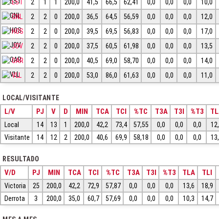
EST
2
1
1
200,0
41,5
66,5
62,41
0,0
0,0
0,0
10,0
GNL
2
2
0
200,0
36,5
64,5
56,59
0,0
0,0
0,0
12,0
HOS
2
2
0
200,0
39,5
69,5
56,83
0,0
0,0
0,0
17,0
JOV
2
2
0
200,0
37,5
60,5
61,98
0,0
0,0
0,0
13,5
OAR
2
2
0
200,0
40,5
69,0
58,70
0,0
0,0
0,0
14,0
VLL
2
2
0
200,0
53,0
86,0
61,63
0,0
0,0
0,0
11,0
LOCAL/VISITANTE
L/V
PJ
V
D
MIN
TCA
TCI
%TC
T3A
T3I
%T3
TL
Local
14
13
1
200,0
42,2
73,4
57,55
0,0
0,0
0,0
12
Visitante
14
12
2
200,0
40,6
69,9
58,18
0,0
0,0
0,0
13
RESULTADO
V/D
PJ
MIN
TCA
TCI
%TC
T3A
T3I
%T3
TLA
TLI
Victoria
25
200,0
42,2
72,9
57,87
0,0
0,0
0,0
13,6
18,9
Derrota
3
200,0
35,0
60,7
57,69
0,0
0,0
0,0
10,3
14,7