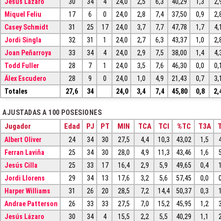
Jesús Lázaro
30
34
4
24,0
2,5
6,3
40,29
1,3
2,
Miquel Feliu
17
6
0
24,0
2,8
7,4
37,50
0,9
2,
Casey Schmidt
31
25
17
24,0
3,7
7,7
47,78
1,7
4,
Jordi Singla
32
31
1
24,0
2,7
6,3
43,37
1,0
2,
Joan Peñarroya
33
34
4
24,0
2,9
7,5
38,00
1,4
4,
Todd Fuller
28
7
1
24,0
3,5
7,6
46,30
0,0
0,
Álex Escudero
28
9
0
24,0
1,0
4,9
21,43
0,7
3,
Totales
27,6
34
24,0
3,4
7,4
45,80
0,8
2,
AJUSTADAS A 100 POSESIONES
Jugador
Edad
PJ
PT
MIN
TCA
TCI
%TC
T3A
T
Albert Oliver
24
34
30
27,5
4,4
10,3
43,02
1,5
Ferran Laviña
25
34
30
28,0
4,9
11,3
43,46
1,6
Jesús Cilla
25
33
17
16,4
2,9
5,9
49,65
0,4
Jordi Llorens
29
34
13
17,6
3,2
5,6
57,45
0,0
Harper Williams
31
26
20
28,5
7,2
14,4
50,37
0,3
Andrae Patterson
26
33
33
27,5
7,0
15,2
45,95
1,2
Jesús Lázaro
30
34
4
15,5
2,2
5,5
40,29
1,1