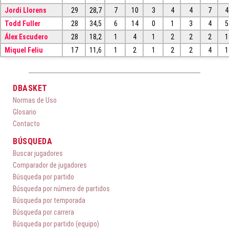
Jordi Llorens
29
28,7
7
10
3
4
4
7
4
Todd Fuller
28
34,5
6
14
0
1
3
4
5
Álex Escudero
28
18,2
1
4
1
2
2
2
1
Miquel Feliu
17
11,6
1
2
1
2
2
4
1
DBASKET
Normas de Uso
Glosario
Contacto
BÚSQUEDA
Buscar jugadores
Comparador de jugadores
Búsqueda por partido
Búsqueda por número de partidos
Búsqueda por temporada
Búsqueda por carrera
Búsqueda por partido (equipo)