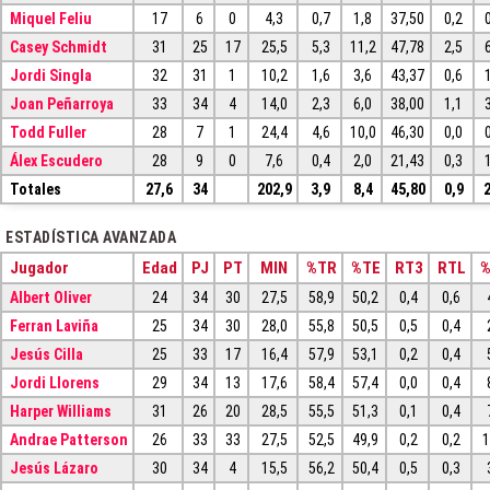
Miquel Feliu
17
6
0
4,3
0,7
1,8
37,50
0,2
Casey Schmidt
31
25
17
25,5
5,3
11,2
47,78
2,5
Jordi Singla
32
31
1
10,2
1,6
3,6
43,37
0,6
Joan Peñarroya
33
34
4
14,0
2,3
6,0
38,00
1,1
Todd Fuller
28
7
1
24,4
4,6
10,0
46,30
0,0
Álex Escudero
28
9
0
7,6
0,4
2,0
21,43
0,3
Totales
27,6
34
202,9
3,9
8,4
45,80
0,9
ESTADÍSTICA AVANZADA
Jugador
Edad
PJ
PT
MIN
%TR
%TE
RT3
RTL
Albert Oliver
24
34
30
27,5
58,9
50,2
0,4
0,6
Ferran Laviña
25
34
30
28,0
55,8
50,5
0,5
0,4
Jesús Cilla
25
33
17
16,4
57,9
53,1
0,2
0,4
Jordi Llorens
29
34
13
17,6
58,4
57,4
0,0
0,4
Harper Williams
31
26
20
28,5
55,5
51,3
0,1
0,4
Andrae Patterson
26
33
33
27,5
52,5
49,9
0,2
0,2
1
Jesús Lázaro
30
34
4
15,5
56,2
50,4
0,5
0,3