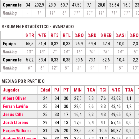
Oponente
34
202,9
28,9
60,7
47,53
7,1
20,0
35,64
16,3
23
Ranking
-
1°
11°
6°
11°
11°
11°
11°
11°
1
RESUMEN ESTADÍSTICO - AVANZADO
%TR
%TE
RT3
RTL
%RO
%RD
%REB
%ASI
%RO
Equipo
55,5
51,4
0,32
0,33
26,9
69,4
47,4
10,0
2,3
Ranking
13°
13°
7°
14°
16°
10°
18°
14°
6°
Oponente
57,2
53,4
0,33
0,38
30,6
73,1
52,6
10,4
2,2
Ranking
6°
6°
12°
5°
3°
9°
1°
5°
13°
MEDIAS POR PARTIDO
Jugador
Edad
PJ
PT
MIN
TCA
TCI
%TC
T3A
Albert Oliver
24
34
30
27,5
3,3
7,6
43,02
1,1
Ferran Laviña
25
34
30
28,0
3,6
8,3
43,46
1,2
Jesús Cilla
25
33
17
16,4
2,2
4,3
49,65
0,3
Jordi Llorens
29
34
13
17,6
2,4
4,1
57,45
0,0
Harper Williams
31
26
20
28,5
5,3
10,5
50,37
0,2
Andrae Patterson
26
33
33
27,5
5,2
11,2
45,95
0,9