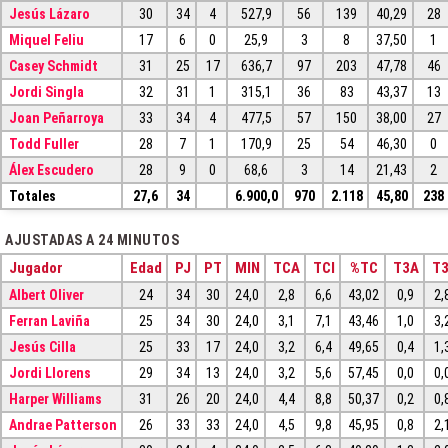
Jesús Lázaro
30
34
4
527,9
56
139
40,29
28
Miquel Feliu
17
6
0
25,9
3
8
37,50
1
Casey Schmidt
31
25
17
636,7
97
203
47,78
46
Jordi Singla
32
31
1
315,1
36
83
43,37
13
Joan Peñarroya
33
34
4
477,5
57
150
38,00
27
Todd Fuller
28
7
1
170,9
25
54
46,30
0
Álex Escudero
28
9
0
68,6
3
14
21,43
2
Totales
27,6
34
6.900,0
970
2.118
45,80
238
AJUSTADAS A 24 MINUTOS
Jugador
Edad
PJ
PT
MIN
TCA
TCI
%TC
T3A
T3
Albert Oliver
24
34
30
24,0
2,8
6,6
43,02
0,9
2,
Ferran Laviña
25
34
30
24,0
3,1
7,1
43,46
1,0
3,
Jesús Cilla
25
33
17
24,0
3,2
6,4
49,65
0,4
1,
Jordi Llorens
29
34
13
24,0
3,2
5,6
57,45
0,0
0,
Harper Williams
31
26
20
24,0
4,4
8,8
50,37
0,2
0,
Andrae Patterson
26
33
33
24,0
4,5
9,8
45,95
0,8
2,