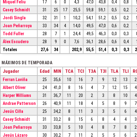
Miquel Feliu
17
6
0
4,3
47,0
43,8
0,4
0,8
Casey Schmidt
31
25
17
25,5
59,8
59,1
0,5
0,2
Jordi Singla
32
31
1
10,2
54,1
51,2
0,5
0,2
Joan Peñarroya
33
34
4
14,0
49,5
47,0
0,6
0,2
Todd Fuller
28
7
1
24,4
49,5
46,3
0,0
0,3
Álex Escudero
28
9
0
7,6
36,1
28,6
0,6
0,4
Totales
27,6
34
202,9
55,5
51,4
0,3
0,3
2
MÁXIMOS DE TEMPORADA
Jugador
Edad
MIN
TCA
TCI
T3A
T3I
TLA
TLI
R
Ferran Laviña
25
35,6
10
16
7
9
12
13
2
Albert Oliver
24
41,0
8
16
4
7
12
15
4
Harper Williams
31
36,7
11
20
2
3
8
10
4
Andrae Patterson
26
40,9
11
18
4
5
8
9
7
Jesús Cilla
25
34,2
8
11
3
3
5
6
4
Casey Schmidt
31
33,2
8
15
6
8
4
4
3
Joan Peñarroya
33
33,8
5
10
4
8
7
8
2
Jesús Lázaro
30
30,2
7
11
2
5
5
6
2