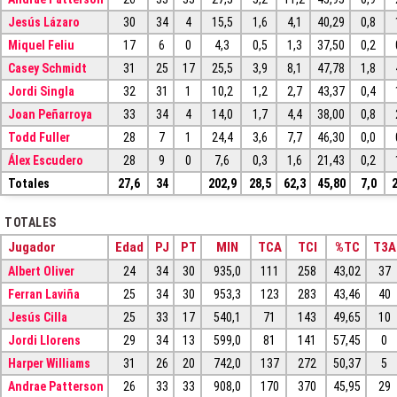
Jesús Lázaro
30
34
4
15,5
1,6
4,1
40,29
0,8
Miquel Feliu
17
6
0
4,3
0,5
1,3
37,50
0,2
Casey Schmidt
31
25
17
25,5
3,9
8,1
47,78
1,8
Jordi Singla
32
31
1
10,2
1,2
2,7
43,37
0,4
Joan Peñarroya
33
34
4
14,0
1,7
4,4
38,00
0,8
Todd Fuller
28
7
1
24,4
3,6
7,7
46,30
0,0
Álex Escudero
28
9
0
7,6
0,3
1,6
21,43
0,2
Totales
27,6
34
202,9
28,5
62,3
45,80
7,0
2
TOTALES
Jugador
Edad
PJ
PT
MIN
TCA
TCI
%TC
T3A
Albert Oliver
24
34
30
935,0
111
258
43,02
37
Ferran Laviña
25
34
30
953,3
123
283
43,46
40
Jesús Cilla
25
33
17
540,1
71
143
49,65
10
Jordi Llorens
29
34
13
599,0
81
141
57,45
0
Harper Williams
31
26
20
742,0
137
272
50,37
5
Andrae Patterson
26
33
33
908,0
170
370
45,95
29