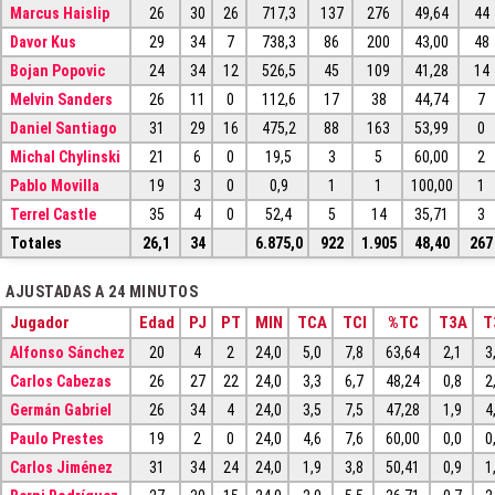
Marcus Haislip
26
30
26
717,3
137
276
49,64
44
Davor Kus
29
34
7
738,3
86
200
43,00
48
Bojan Popovic
24
34
12
526,5
45
109
41,28
14
Melvin Sanders
26
11
0
112,6
17
38
44,74
7
Daniel Santiago
31
29
16
475,2
88
163
53,99
0
Michal Chylinski
21
6
0
19,5
3
5
60,00
2
Pablo Movilla
19
3
0
0,9
1
1
100,00
1
Terrel Castle
35
4
0
52,4
5
14
35,71
3
Totales
26,1
34
6.875,0
922
1.905
48,40
267
AJUSTADAS A 24 MINUTOS
Jugador
Edad
PJ
PT
MIN
TCA
TCI
%TC
T3A
T
Alfonso Sánchez
20
4
2
24,0
5,0
7,8
63,64
2,1
3
Carlos Cabezas
26
27
22
24,0
3,3
6,7
48,24
0,8
2
Germán Gabriel
26
34
4
24,0
3,5
7,5
47,28
1,9
4
Paulo Prestes
19
2
0
24,0
4,6
7,6
60,00
0,0
0
Carlos Jiménez
31
34
24
24,0
1,9
3,8
50,41
0,9
1