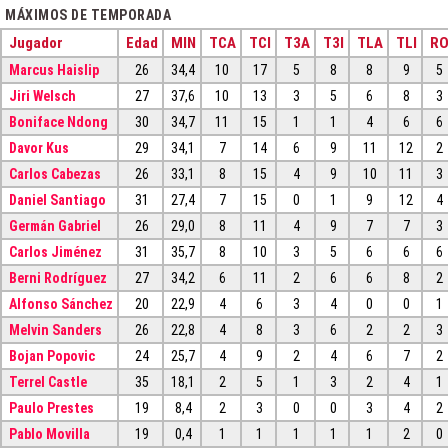
MÁXIMOS DE TEMPORADA
Jugador
Edad
MIN
TCA
TCI
T3A
T3I
TLA
TLI
R
Marcus Haislip
26
34,4
10
17
5
8
8
9
5
Jiri Welsch
27
37,6
10
13
3
5
6
8
3
Boniface Ndong
30
34,7
11
15
1
1
4
6
6
Davor Kus
29
34,1
7
14
6
9
11
12
2
Carlos Cabezas
26
33,1
8
15
4
9
10
11
3
Daniel Santiago
31
27,4
7
15
0
1
9
12
4
Germán Gabriel
26
29,0
8
11
4
9
7
7
3
Carlos Jiménez
31
35,7
8
10
3
5
6
6
6
Berni Rodríguez
27
34,2
6
11
2
6
6
8
2
Alfonso Sánchez
20
22,9
4
6
3
4
0
0
1
Melvin Sanders
26
22,8
4
8
3
6
2
2
3
Bojan Popovic
24
25,7
4
9
2
4
6
7
2
Terrel Castle
35
18,1
2
5
1
3
2
4
1
Paulo Prestes
19
8,4
2
3
0
0
3
4
2
Pablo Movilla
19
0,4
1
1
1
1
1
2
0