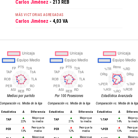
Carlos Jiménez
- 213 REB
MÁS VICTORIAS AGREGADAS
Carlos Jiménez
- 4,03 VA
Medias por partido
Por 100 Posesiones
Estadística Avanzada
Comparación vs. Media de la liga
Comparación vs. Media de la liga
Comparación vs. Media de la lig
Estadística
Δ
Diferencia
Estadística
Δ
Diferencia
Estadística
Δ
Diferen
▲
Mejor que
▲
Mejor que
▲
Mejor q
TAP
TAP
%TAP
22%
la media
21%
la media
14%
la medi
▲
Peor que la
▲
Peor que la
▲
Peor que 
PER
PER
%PER
13%
media
12%
media
13%
media
▲
Mejor que
▲
Mejor que
▲
Mejor q