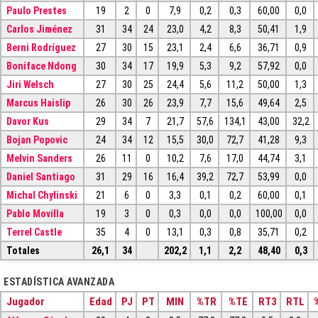
Paulo Prestes
19
2
0
7,9
0,2
0,3
60,00
0,0
Carlos Jiménez
31
34
24
23,0
4,2
8,3
50,41
1,9
Berni Rodríguez
27
30
15
23,1
2,4
6,6
36,71
0,9
Boniface Ndong
30
34
17
19,9
5,3
9,2
57,92
0,0
Jiri Welsch
27
30
25
24,4
5,6
11,2
50,00
1,3
Marcus Haislip
26
30
26
23,9
7,7
15,6
49,64
2,5
Davor Kus
29
34
7
21,7
57,6
134,1
43,00
32,2
Bojan Popovic
24
34
12
15,5
30,0
72,7
41,28
9,3
Melvin Sanders
26
11
0
10,2
7,6
17,0
44,74
3,1
Daniel Santiago
31
29
16
16,4
39,2
72,7
53,99
0,0
Michal Chylinski
21
6
0
3,3
0,1
0,2
60,00
0,1
Pablo Movilla
19
3
0
0,3
0,0
0,0
100,00
0,0
Terrel Castle
35
4
0
13,1
0,3
0,8
35,71
0,2
Totales
26,1
34
202,2
1,1
2,2
48,40
0,3
ESTADÍSTICA AVANZADA
Jugador
Edad
PJ
PT
MIN
%TR
%TE
RT3
RTL