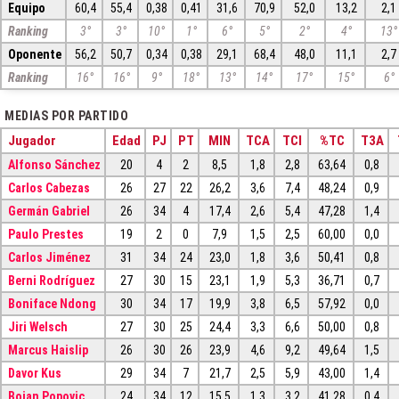
Equipo
60,4
55,4
0,38
0,41
31,6
70,9
52,0
13,2
2,1
Ranking
3°
3°
10°
1°
6°
5°
2°
4°
13°
Oponente
56,2
50,7
0,34
0,38
29,1
68,4
48,0
11,1
2,7
Ranking
16°
16°
9°
18°
13°
14°
17°
15°
6°
MEDIAS POR PARTIDO
Jugador
Edad
PJ
PT
MIN
TCA
TCI
%TC
T3A
Alfonso Sánchez
20
4
2
8,5
1,8
2,8
63,64
0,8
Carlos Cabezas
26
27
22
26,2
3,6
7,4
48,24
0,9
Germán Gabriel
26
34
4
17,4
2,6
5,4
47,28
1,4
Paulo Prestes
19
2
0
7,9
1,5
2,5
60,00
0,0
Carlos Jiménez
31
34
24
23,0
1,8
3,6
50,41
0,8
Berni Rodríguez
27
30
15
23,1
1,9
5,3
36,71
0,7
Boniface Ndong
30
34
17
19,9
3,8
6,5
57,92
0,0
Jiri Welsch
27
30
25
24,4
3,3
6,6
50,00
0,8
Marcus Haislip
26
30
26
23,9
4,6
9,2
49,64
1,5
Davor Kus
29
34
7
21,7
2,5
5,9
43,00
1,4
Bojan Popovic
24
34
12
15,5
1,3
3,2
41,28
0,4