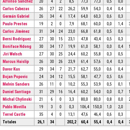
Alfonso Sánchez
20
4
2
8,5
77,3
77,3
0,5
0,0
Carlos Cabezas
26
27
22
26,2
59,9
54,3
0,4
0,4
Germán Gabriel
26
34
4
17,4
64,0
60,3
0,6
0,3
Paulo Prestes
19
2
0
7,9
68,1
60,0
0,0
1,4
Carlos Jiménez
31
34
24
23,0
66,8
61,8
0,5
0,6
Berni Rodríguez
27
30
15
23,1
47,8
43,4
0,5
0,3
Boniface Ndong
30
34
17
19,9
61,0
58,1
0,0
0,4
Jiri Welsch
27
30
25
24,4
60,2
55,8
0,3
0,5
Marcus Haislip
26
30
26
23,9
61,4
57,6
0,4
0,3
Davor Kus
29
34
7
21,7
62,7
55,0
0,6
0,4
Bojan Popovic
24
34
12
15,5
58,1
47,7
0,5
0,6
Melvin Sanders
26
11
0
10,2
55,3
53,9
0,5
0,1
Daniel Santiago
31
29
16
16,4
60,2
54,0
0,0
0,7
Michal Chylinski
21
6
0
3,3
80,0
80,0
0,8
0,0
Pablo Movilla
19
3
0
0,3
106,4
150,0
1,0
2,0
Terrel Castle
35
4
0
13,1
47,6
46,4
0,6
0,3
Totales
26,1
34
202,2
60,4
55,4
0,4
0,4