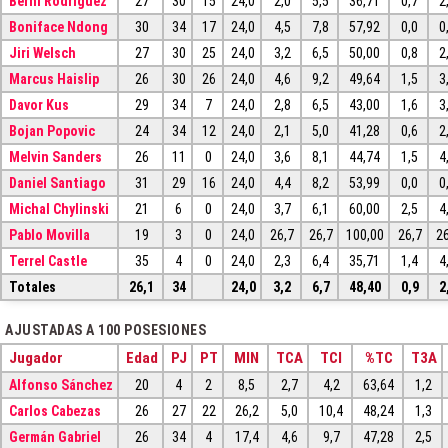
Berni Rodríguez
27
30
15
24,0
2,0
5,5
36,71
0,7
2
Boniface Ndong
30
34
17
24,0
4,5
7,8
57,92
0,0
0
Jiri Welsch
27
30
25
24,0
3,2
6,5
50,00
0,8
2
Marcus Haislip
26
30
26
24,0
4,6
9,2
49,64
1,5
3
Davor Kus
29
34
7
24,0
2,8
6,5
43,00
1,6
3
Bojan Popovic
24
34
12
24,0
2,1
5,0
41,28
0,6
2
Melvin Sanders
26
11
0
24,0
3,6
8,1
44,74
1,5
4
Daniel Santiago
31
29
16
24,0
4,4
8,2
53,99
0,0
0
Michal Chylinski
21
6
0
24,0
3,7
6,1
60,00
2,5
4
Pablo Movilla
19
3
0
24,0
26,7
26,7
100,00
26,7
26
Terrel Castle
35
4
0
24,0
2,3
6,4
35,71
1,4
4
Totales
26,1
34
24,0
3,2
6,7
48,40
0,9
2
AJUSTADAS A 100 POSESIONES
Jugador
Edad
PJ
PT
MIN
TCA
TCI
%TC
T3A
Alfonso Sánchez
20
4
2
8,5
2,7
4,2
63,64
1,2
Carlos Cabezas
26
27
22
26,2
5,0
10,4
48,24
1,3
Germán Gabriel
26
34
4
17,4
4,6
9,7
47,28
2,5