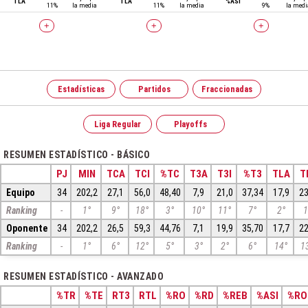
TLA
TLA
%ASI
11%
la media
11%
la media
9%
la medi
+
+
+
Estadísticas
Partidos
Fraccionadas
Liga Regular
Playoffs
RESUMEN ESTADÍSTICO - BÁSICO
PJ
MIN
TCA
TCI
%TC
T3A
T3I
%T3
TLA
T
Equipo
34
202,2
27,1
56,0
48,40
7,9
21,0
37,34
17,9
23
Ranking
-
1°
9°
18°
3°
10°
11°
7°
2°
1
Oponente
34
202,2
26,5
59,3
44,76
7,1
19,9
35,70
17,7
22
Ranking
-
1°
6°
12°
5°
3°
2°
6°
14°
1
RESUMEN ESTADÍSTICO - AVANZADO
%TR
%TE
RT3
RTL
%RO
%RD
%REB
%ASI
%RO