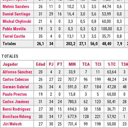
Melvin Sanders
26
11
0
10,2
1,5
3,5
44,74
0,6
Daniel Santiago
31
29
16
16,4
3,0
5,6
53,99
0,0
Michal Chylinski
21
6
0
3,3
0,5
0,8
60,00
0,3
Pablo Movilla
19
3
0
0,3
0,3
0,3
100,00
0,3
Terrel Castle
35
4
0
13,1
1,3
3,5
35,71
0,8
Totales
26,1
34
202,2
27,1
56,0
48,40
7,9
TOTALES
Jugador
Edad
PJ
PT
MIN
TCA
TCI
%TC
T3
Alfonso Sánchez
20
4
2
33,9
7
11
63,64
3
Carlos Cabezas
26
27
22
707,7
96
199
48,24
24
Germán Gabriel
26
34
4
591,0
87
184
47,28
48
Paulo Prestes
19
2
0
15,8
3
5
60,00
0
Carlos Jiménez
31
34
24
780,5
62
123
50,41
28
Berni Rodríguez
27
30
15
694,3
58
158
36,71
21
Boniface Ndong
30
34
17
677,9
128
221
57,92
1
Jiri Welsch
27
30
25
731,4
99
198
50,00
23