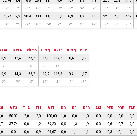
72,74
9,4
18,8
28,1
11,1
9,6
7,5
1,8
1,9
22,3
22,2
77,6
5°
7°
14°
13°
7°
18°
12°
16°
2°
3°
1°
3°
70,77
9,3
20,9
30,1
11,1
11,1
6,9
1,9
1,8
22,3
22,3
77,9
9°
9°
14°
13°
14°
7°
2°
2°
16°
1°
3°
18°
%TAP
%PER
Ritmo
ORtg
DRtg
NRtg
PPP
0,9
12,4
66,2
116,8
117,2
-0,4
1,17
17°
1°
5°
3°
17°
9°
3°
0,9
14,3
66,2
117,2
116,8
0,4
1,17
2°
18°
5°
17°
3°
9°
16°
3I
%T3
TLA
TLI
%TL
RO
RD
REB
ASI
PER
ROB
TAP
,0
50,00
2,0
2,0
100,00
1,0
0,0
1,0
0,0
0,0
3,0
0,0
,7
37,74
0,8
1,2
69,23
0,5
1,3
1,9
0,3
0,6
0,7
0,0
,0
0,0
0,6
0,9
66,67
0,0
1,1
1,1
0,0
0,3
0,1
0,0