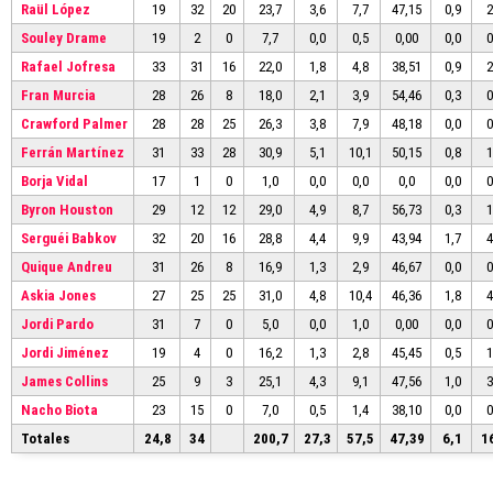
Raül López
19
32
20
23,7
3,6
7,7
47,15
0,9
2
Souley Drame
19
2
0
7,7
0,0
0,5
0,00
0,0
0
Rafael Jofresa
33
31
16
22,0
1,8
4,8
38,51
0,9
2
Fran Murcia
28
26
8
18,0
2,1
3,9
54,46
0,3
0
Crawford Palmer
28
28
25
26,3
3,8
7,9
48,18
0,0
0
Ferrán Martínez
31
33
28
30,9
5,1
10,1
50,15
0,8
1
Borja Vidal
17
1
0
1,0
0,0
0,0
0,0
0,0
0
Byron Houston
29
12
12
29,0
4,9
8,7
56,73
0,3
1
Serguéi Babkov
32
20
16
28,8
4,4
9,9
43,94
1,7
4
Quique Andreu
31
26
8
16,9
1,3
2,9
46,67
0,0
0
Askia Jones
27
25
25
31,0
4,8
10,4
46,36
1,8
4
Jordi Pardo
31
7
0
5,0
0,0
1,0
0,00
0,0
0
Jordi Jiménez
19
4
0
16,2
1,3
2,8
45,45
0,5
1
James Collins
25
9
3
25,1
4,3
9,1
47,56
1,0
3
Nacho Biota
23
15
0
7,0
0,5
1,4
38,10
0,0
0
Totales
24,8
34
200,7
27,3
57,5
47,39
6,1
1