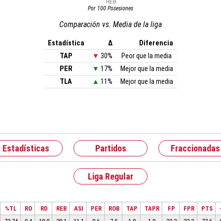
Por 100 Posesiones
Comparación vs. Media de la liga
Estadística
Δ
Diferencia
TAP
▼
30%
Peor que la media
PER
▼
17%
Mejor que la media
TLA
▲
11%
Mejor que la media
Estadísticas
Partidos
Fraccionadas
Liga Regular
%TL
RO
RD
REB
ASI
PER
ROB
TAP
TAPR
FP
FPR
PTS