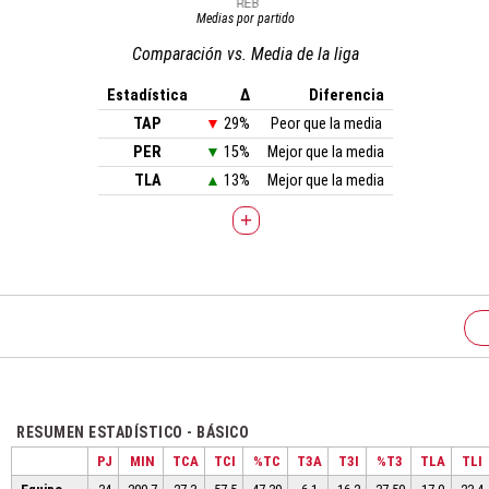
Medias por partido
Comparación vs. Media de la liga
Estadística
Δ
Diferencia
TAP
▼
29%
Peor que la media
PER
▼
15%
Mejor que la media
TLA
▲
13%
Mejor que la media
+
RESUMEN ESTADÍSTICO - BÁSICO
PJ
MIN
TCA
TCI
%TC
T3A
T3I
%T3
TLA
TLI