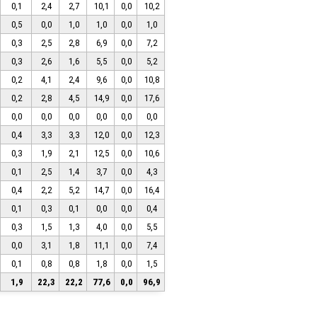
0,1
2,4
2,7
10,1
0,0
10,2
0,5
0,0
1,0
1,0
0,0
1,0
0,3
2,5
2,8
6,9
0,0
7,2
0,3
2,6
1,6
5,5
0,0
5,2
0,2
4,1
2,4
9,6
0,0
10,8
0,2
2,8
4,5
14,9
0,0
17,6
0,0
0,0
0,0
0,0
0,0
0,0
0,4
3,3
3,3
12,0
0,0
12,3
0,3
1,9
2,1
12,5
0,0
10,6
0,1
2,5
1,4
3,7
0,0
4,3
0,4
2,2
5,2
14,7
0,0
16,4
0,1
0,3
0,1
0,0
0,0
0,4
0,3
1,5
1,3
4,0
0,0
5,5
0,0
3,1
1,8
11,1
0,0
7,4
0,1
0,8
0,8
1,8
0,0
1,5
1,9
22,3
22,2
77,6
0,0
96,9