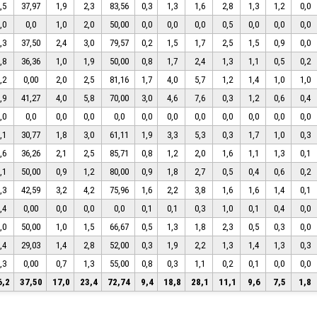
,5
37,97
1,9
2,3
83,56
0,3
1,3
1,6
2,8
1,3
1,2
0,0
,0
0,0
1,0
2,0
50,00
0,0
0,0
0,0
0,5
0,0
0,0
0,0
,3
37,50
2,4
3,0
79,57
0,2
1,5
1,7
2,5
1,5
0,9
0,0
,8
36,36
1,0
1,9
50,00
0,8
1,7
2,4
1,3
1,1
0,5
0,2
,2
0,00
2,0
2,5
81,16
1,7
4,0
5,7
1,2
1,4
1,0
1,0
,9
41,27
4,0
5,8
70,00
3,0
4,6
7,6
0,3
1,2
0,6
0,4
,0
0,0
0,0
0,0
0,0
0,0
0,0
0,0
0,0
0,0
0,0
0,0
,1
30,77
1,8
3,0
61,11
1,9
3,3
5,3
0,3
1,7
1,0
0,3
,6
36,26
2,1
2,5
85,71
0,8
1,2
2,0
1,6
1,1
1,3
0,1
,1
50,00
0,9
1,2
80,00
0,9
1,8
2,7
0,5
0,4
0,6
0,2
,3
42,59
3,2
4,2
75,96
1,6
2,2
3,8
1,6
1,6
1,4
0,1
,4
0,00
0,0
0,0
0,0
0,1
0,1
0,3
1,0
0,1
0,4
0,0
,0
50,00
1,0
1,5
66,67
0,5
1,3
1,8
2,3
0,5
0,3
0,0
,4
29,03
1,4
2,8
52,00
0,3
1,9
2,2
1,3
1,4
1,3
0,3
,3
0,00
0,7
1,3
55,00
0,8
0,3
1,1
0,2
0,1
0,0
0,0
6,2
37,50
17,0
23,4
72,74
9,4
18,8
28,1
11,1
9,6
7,5
1,8