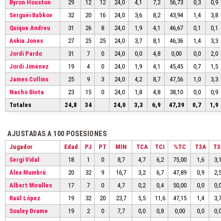
Byron Houston
29
12
12
24,0
4,1
7,2
56,73
0,3
0,9
Serguéi Babkov
32
20
16
24,0
3,6
8,2
43,94
1,4
3,8
Quique Andreu
31
26
8
24,0
1,9
4,1
46,67
0,1
0,1
Askia Jones
27
25
25
24,0
3,7
8,1
46,36
1,4
3,3
Jordi Pardo
31
7
0
24,0
0,0
4,8
0,00
0,0
2,0
Jordi Jiménez
19
4
0
24,0
1,9
4,1
45,45
0,7
1,5
James Collins
25
9
3
24,0
4,2
8,7
47,56
1,0
3,3
Nacho Biota
23
15
0
24,0
1,8
4,8
38,10
0,0
0,9
Totales
24,8
34
24,0
3,3
6,9
47,39
0,7
1,9
AJUSTADAS A 100 POSESIONES
Jugador
Edad
PJ
PT
MIN
TCA
TCI
%TC
T3A
T3
Sergi Vidal
18
1
0
8,7
4,7
6,2
75,00
1,6
3,
Álex Mumbrú
20
32
9
16,7
3,2
6,7
47,89
0,9
2,
Albert Miralles
17
7
0
4,7
0,2
0,4
50,00
0,0
0,
Raül López
19
32
20
23,7
5,5
11,6
47,15
1,4
3,
Souley Drame
19
2
0
7,7
0,0
0,8
0,00
0,0
0,