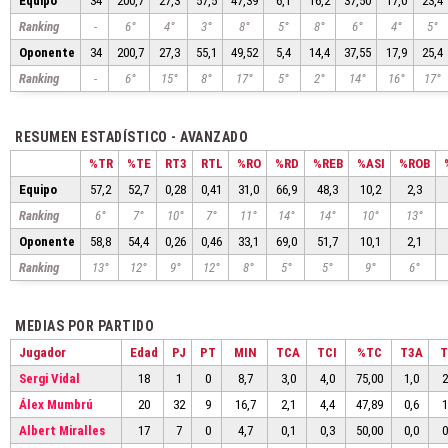
Equipo
34
200,7
27,3
57,5
47,39
6,1
16,2
37,50
17,0
23,4
Ranking
-
6°
4°
3°
8°
5°
8°
6°
4°
5°
Oponente
34
200,7
27,3
55,1
49,52
5,4
14,4
37,55
17,9
25,4
Ranking
-
6°
15°
8°
17°
5°
2°
14°
16°
17°
RESUMEN ESTADÍSTICO - AVANZADO
%TR
%TE
RT3
RTL
%RO
%RD
%REB
%ASI
%ROB
Equipo
57,2
52,7
0,28
0,41
31,0
66,9
48,3
10,2
2,3
Ranking
6°
7°
10°
7°
11°
14°
14°
10°
13°
Oponente
58,8
54,4
0,26
0,46
33,1
69,0
51,7
10,1
2,1
Ranking
13°
12°
9°
12°
8°
5°
5°
9°
6°
MEDIAS POR PARTIDO
Jugador
Edad
PJ
PT
MIN
TCA
TCI
%TC
T3A
T
Sergi Vidal
18
1
0
8,7
3,0
4,0
75,00
1,0
2
Álex Mumbrú
20
32
9
16,7
2,1
4,4
47,89
0,6
1
Albert Miralles
17
7
0
4,7
0,1
0,3
50,00
0,0
0