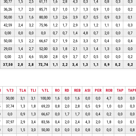
30,77
1,5
2,5
61,11
1,6
2,8
4,3
0,3
1,4
0,8
0,3
0,3
36,26
1,7
2,0
85,71
0,7
1,0
1,7
1,3
0,9
1,0
0,0
0,2
50,00
1,3
1,6
80,00
1,3
2,6
3,9
0,7
0,5
0,9
0,3
0,1
42,59
2,4
3,2
75,96
1,2
1,7
2,9
1,3
1,2
1,1
0,1
0,3
0,00
0,0
0,0
0,0
0,7
0,7
1,4
4,8
0,7
2,0
0,0
0,7
50,00
1,5
2,2
66,67
0,7
1,9
2,6
3,3
0,7
0,4
0,0
0,4
29,03
1,4
2,7
52,00
0,3
1,8
2,1
1,3
1,4
1,3
0,3
0,0
0,00
2,5
4,6
55,00
2,8
0,9
3,7
0,7
0,5
0,0
0,0
0,2
37,50
2,0
2,8
72,74
1,1
2,2
3,4
1,3
1,1
0,9
0,2
0,2
I
%T3
TLA
TLI
%TL
RO
RD
REB
ASI
PER
ROB
TAP
TAP
1
50,00
3,1
3,1
100,00
1,6
0,0
1,6
0,0
0,0
4,7
0,0
0,0
5
37,74
1,3
1,8
69,23
0,8
2,0
2,8
0,5
0,9
1,0
0,0
0,3
0
0,0
0,9
1,3
66,67
0,0
1,7
1,7
0,0
0,4
0,2
0,0
0,0
7
37,97
2,9
3,4
83,56
0,4
2,0
2,4
4,3
2,0
1,8
0,0
0,1
0
0,0
1,5
3,0
50,00
0,0
0,0
0,0
0,8
0,0
0,0
0,0
0,8