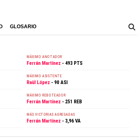
O
GLOSARIO
MÁXIMO ANOTADOR
Ferrán Martínez
- 493 PTS
MÁXIMO ASISTENTE
Raül López
- 90 ASI
MÁXIMO REBOTEADOR
Ferrán Martínez
- 251 REB
MÁS VICTORIAS AGREGADAS
Ferrán Martínez
- 3,96 VA