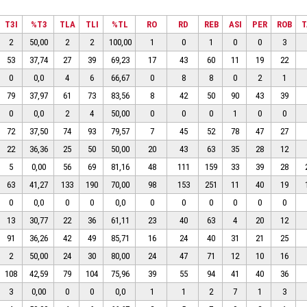
T3I
%T3
TLA
TLI
%TL
RO
RD
REB
ASI
PER
ROB
T
2
50,00
2
2
100,00
1
0
1
0
0
3
53
37,74
27
39
69,23
17
43
60
11
19
22
0
0,0
4
6
66,67
0
8
8
0
2
1
79
37,97
61
73
83,56
8
42
50
90
43
39
0
0,0
2
4
50,00
0
0
0
1
0
0
72
37,50
74
93
79,57
7
45
52
78
47
27
22
36,36
25
50
50,00
20
43
63
35
28
12
5
0,00
56
69
81,16
48
111
159
33
39
28
63
41,27
133
190
70,00
98
153
251
11
40
19
0
0,0
0
0
0,0
0
0
0
0
0
0
13
30,77
22
36
61,11
23
40
63
4
20
12
91
36,26
42
49
85,71
16
24
40
31
21
25
2
50,00
24
30
80,00
24
47
71
12
10
16
108
42,59
79
104
75,96
39
55
94
41
40
36
3
0,00
0
0
0,0
1
1
2
7
1
3