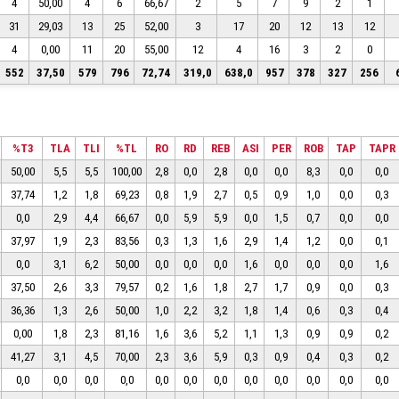
4
50,00
4
6
66,67
2
5
7
9
2
1
31
29,03
13
25
52,00
3
17
20
12
13
12
4
0,00
11
20
55,00
12
4
16
3
2
0
552
37,50
579
796
72,74
319,0
638,0
957
378
327
256
%T3
TLA
TLI
%TL
RO
RD
REB
ASI
PER
ROB
TAP
TAPR
50,00
5,5
5,5
100,00
2,8
0,0
2,8
0,0
0,0
8,3
0,0
0,0
37,74
1,2
1,8
69,23
0,8
1,9
2,7
0,5
0,9
1,0
0,0
0,3
0,0
2,9
4,4
66,67
0,0
5,9
5,9
0,0
1,5
0,7
0,0
0,0
37,97
1,9
2,3
83,56
0,3
1,3
1,6
2,9
1,4
1,2
0,0
0,1
0,0
3,1
6,2
50,00
0,0
0,0
0,0
1,6
0,0
0,0
0,0
1,6
37,50
2,6
3,3
79,57
0,2
1,6
1,8
2,7
1,7
0,9
0,0
0,3
36,36
1,3
2,6
50,00
1,0
2,2
3,2
1,8
1,4
0,6
0,3
0,4
0,00
1,8
2,3
81,16
1,6
3,6
5,2
1,1
1,3
0,9
0,9
0,2
41,27
3,1
4,5
70,00
2,3
3,6
5,9
0,3
0,9
0,4
0,3
0,2
0,0
0,0
0,0
0,0
0,0
0,0
0,0
0,0
0,0
0,0
0,0
0,0