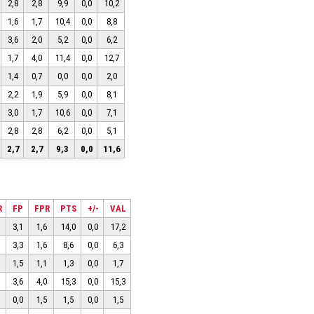
2,8
2,8
9,9
0,0
10,2
1,6
1,7
10,4
0,0
8,8
3,6
2,0
5,2
0,0
6,2
1,7
4,0
11,4
0,0
12,7
1,4
0,7
0,0
0,0
2,0
2,2
1,9
5,9
0,0
8,1
3,0
1,7
10,6
0,0
7,1
2,8
2,8
6,2
0,0
5,1
2,7
2,7
9,3
0,0
11,6
R
FP
FPR
PTS
+/-
VAL
3,1
1,6
14,0
0,0
17,2
3,3
1,6
8,6
0,0
6,3
1,5
1,1
1,3
0,0
1,7
3,6
4,0
15,3
0,0
15,3
0,0
1,5
1,5
0,0
1,5