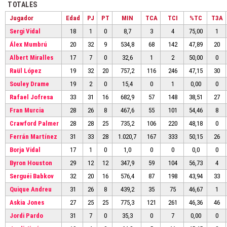
TOTALES
Jugador
Edad
PJ
PT
MIN
TCA
TCI
%TC
T3A
Sergi Vidal
18
1
0
8,7
3
4
75,00
1
Álex Mumbrú
20
32
9
534,8
68
142
47,89
20
Albert Miralles
17
7
0
32,6
1
2
50,00
0
Raül López
19
32
20
757,2
116
246
47,15
30
Souley Drame
19
2
0
15,4
0
1
0,00
0
Rafael Jofresa
33
31
16
682,9
57
148
38,51
27
Fran Murcia
28
26
8
467,6
55
101
54,46
8
Crawford Palmer
28
28
25
735,2
106
220
48,18
0
Ferrán Martínez
31
33
28
1.020,7
167
333
50,15
26
Borja Vidal
17
1
0
1,0
0
0
0,0
0
Byron Houston
29
12
12
347,9
59
104
56,73
4
Serguéi Babkov
32
20
16
576,4
87
198
43,94
33
Quique Andreu
31
26
8
439,2
35
75
46,67
1
Askia Jones
27
25
25
775,3
121
261
46,36
46
Jordi Pardo
31
7
0
35,3
0
7
0,00
0