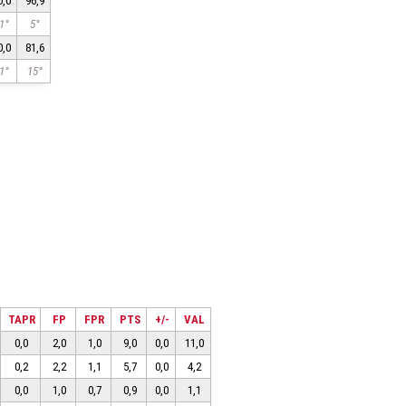
0,0
96,9
1°
5°
0,0
81,6
1°
15°
TAPR
FP
FPR
PTS
+/-
VAL
0,0
2,0
1,0
9,0
0,0
11,0
0,2
2,2
1,1
5,7
0,0
4,2
0,0
1,0
0,7
0,9
0,0
1,1