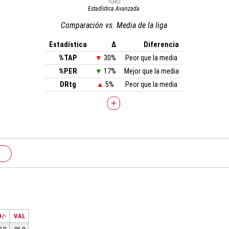
Estadística Avanzada
Comparación vs. Media de la liga
Estadística
Δ
Diferencia
%TAP
▼
30%
Peor que la media
%PER
▼
17%
Mejor que la media
DRtg
▲
5%
Peor que la media
+
+/-
VAL