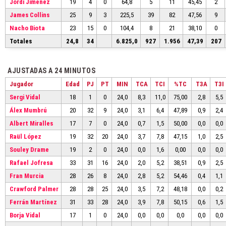
Jordi Jiménez
19
4
0
64,8
5
11
45,45
2
James Collins
25
9
3
225,5
39
82
47,56
9
Nacho Biota
23
15
0
104,4
8
21
38,10
0
Totales
24,8
34
6.825,0
927
1.956
47,39
207
AJUSTADAS A 24 MINUTOS
Jugador
Edad
PJ
PT
MIN
TCA
TCI
%TC
T3A
T3I
Sergi Vidal
18
1
0
24,0
8,3
11,0
75,00
2,8
5,5
Álex Mumbrú
20
32
9
24,0
3,1
6,4
47,89
0,9
2,4
Albert Miralles
17
7
0
24,0
0,7
1,5
50,00
0,0
0,0
Raül López
19
32
20
24,0
3,7
7,8
47,15
1,0
2,5
Souley Drame
19
2
0
24,0
0,0
1,6
0,00
0,0
0,0
Rafael Jofresa
33
31
16
24,0
2,0
5,2
38,51
0,9
2,5
Fran Murcia
28
26
8
24,0
2,8
5,2
54,46
0,4
1,1
Crawford Palmer
28
28
25
24,0
3,5
7,2
48,18
0,0
0,2
Ferrán Martínez
31
33
28
24,0
3,9
7,8
50,15
0,6
1,5
Borja Vidal
17
1
0
24,0
0,0
0,0
0,0
0,0
0,0