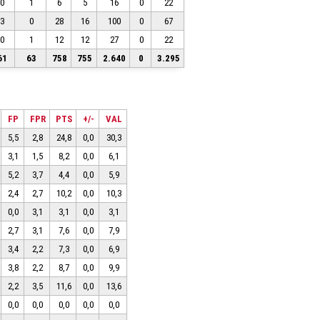
0
1
6
5
16
0
22
3
0
28
16
100
0
67
0
1
12
12
27
0
22
61
63
758
755
2.640
0
3.295
FP
FPR
PTS
+/-
VAL
5,5
2,8
24,8
0,0
30,3
3,1
1,5
8,2
0,0
6,1
5,2
3,7
4,4
0,0
5,9
2,4
2,7
10,2
0,0
10,3
0,0
3,1
3,1
0,0
3,1
2,7
3,1
7,6
0,0
7,9
3,4
2,2
7,3
0,0
6,9
3,8
2,2
8,7
0,0
9,9
2,2
3,5
11,6
0,0
13,6
0,0
0,0
0,0
0,0
0,0