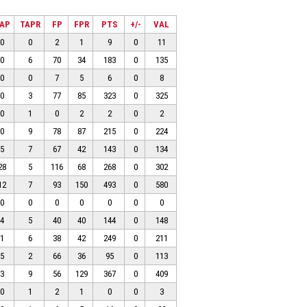
AP
TAPR
FP
FPR
PTS
+/-
VAL
0
0
2
1
9
0
11
0
6
70
34
183
0
135
0
0
7
5
6
0
8
0
3
77
85
323
0
325
0
1
0
2
2
0
2
0
9
78
87
215
0
224
5
7
67
42
143
0
134
28
5
116
68
268
0
302
12
7
93
150
493
0
580
0
0
0
0
0
0
0
4
5
40
40
144
0
148
1
6
38
42
249
0
211
5
2
66
36
95
0
113
3
9
56
129
367
0
409
0
1
2
1
0
0
3