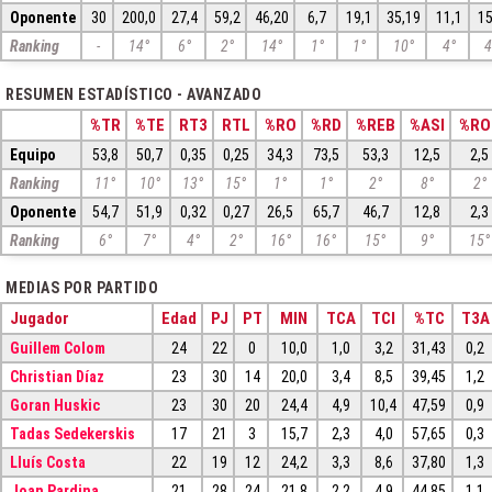
Oponente
30
200,0
27,4
59,2
46,20
6,7
19,1
35,19
11,1
15
Ranking
-
14°
6°
2°
14°
1°
1°
10°
4°
4
RESUMEN ESTADÍSTICO - AVANZADO
%TR
%TE
RT3
RTL
%RO
%RD
%REB
%ASI
%RO
Equipo
53,8
50,7
0,35
0,25
34,3
73,5
53,3
12,5
2,5
Ranking
11°
10°
13°
15°
1°
1°
2°
8°
2°
Oponente
54,7
51,9
0,32
0,27
26,5
65,7
46,7
12,8
2,3
Ranking
6°
7°
4°
2°
16°
16°
15°
9°
15°
MEDIAS POR PARTIDO
Jugador
Edad
PJ
PT
MIN
TCA
TCI
%TC
T3A
Guillem Colom
24
22
0
10,0
1,0
3,2
31,43
0,2
Christian Díaz
23
30
14
20,0
3,4
8,5
39,45
1,2
Goran Huskic
23
30
20
24,4
4,9
10,4
47,59
0,9
Tadas Sedekerskis
17
21
3
15,7
2,3
4,0
57,65
0,3
Lluís Costa
22
19
12
24,2
3,3
8,6
37,80
1,3
Joan Pardina
21
28
24
21,8
2,2
4,9
44,85
1,1