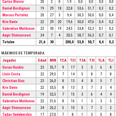
Carlos Blasco
20
2
0
1,9
0,0
0,0
0,0
0,0
Daniel Bordignon
19
29
18
22,8
53,6
51,7
0,3
0,2
Marcos Portález
20
27
3
9,4
50,3
50,0
0,0
0,4
Kris Davis
22
29
20
19,6
50,0
47,6
0,4
0,2
Gabrielius Maldunas
22
30
19
24,5
53,8
52,3
0,1
0,2
Aegir Steinarsson
24
7
4
20,5
58,7
56,3
0,7
0,1
Totales
21,6
30
200,0
53,8
50,7
0,4
0,2
MÁXIMOS DE TEMPORADA
Jugador
Edad
MIN
TCA
TCI
T3A
T3I
TLA
TLI
Goran Huskic
23
35,7
9
17
3
5
6
8
Lluís Costa
22
29,5
7
14
5
8
7
8
Christian Díaz
23
26,0
8
13
4
8
5
7
Kris Davis
22
33,5
8
13
3
7
3
4
Daniel Bordignon
19
32,5
7
15
3
6
4
4
Gabrielius Maldunas
22
31,6
8
16
1
3
3
5
Aegir Steinarsson
24
26,2
5
10
5
7
2
2
Tadas Sedekerskis
17
27,0
7
8
1
3
5
8