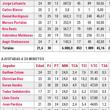
Jorge Lafuente
24
30
13
687,0
45
89
50,56
Carlos Blasco
20
2
0
3,8
0
1
0,00
Daniel Bordignon
19
29
18
662,3
112
240
46,67
Marcos Portález
20
27
3
252,9
25
50
50,00
Kris Davis
22
29
20
567,7
79
189
41,80
Gabrielius Maldunas
22
30
19
733,8
132
258
51,16
Aegir Steinarsson
24
7
4
143,3
17
40
42,50
Totales
21,6
30
6.000,0
853
1.889
45,16
2
AJUSTADAS A 24 MINUTOS
Jugador
Edad
PJ
PT
MIN
TCA
TCI
%TC
T3A
Guillem Colom
24
22
0
24,0
2,4
7,6
31,43
0,5
Christian Díaz
23
30
14
24,0
4,0
10,2
39,45
1,5
Goran Huskic
23
30
20
24,0
4,9
10,2
47,59
0,9
Tadas Sedekerskis
17
21
3
24,0
3,6
6,2
57,65
0,5
Lluís Costa
22
19
12
24,0
3,2
8,5
37,80
1,3
Joan Pardina
21
28
24
24,0
2,4
5,4
44,85
1,2