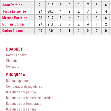
Joan Pardina
21
31,5
5
9
3
7
5
6
Jorge Lafuente
24
30,7
4
9
2
7
3
4
Marcos Portález
20
21,2
3
4
0
1
3
6
Guillem Colom
24
21,1
3
7
2
4
1
2
Carlos Blasco
20
2,0
0
1
0
0
0
0
DBASKET
Normas de Uso
Glosario
Contacto
BÚSQUEDA
Buscar jugadores
Comparador de jugadores
Búsqueda por partido
Búsqueda por número de partidos
Búsqueda por temporada
Búsqueda por carrera