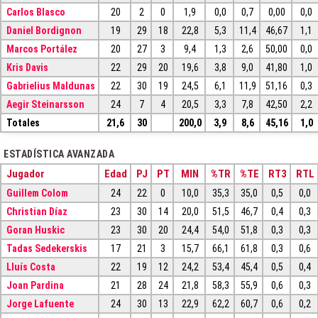
Carlos Blasco
20
2
0
1,9
0,0
0,7
0,00
0,0
Daniel Bordignon
19
29
18
22,8
5,3
11,4
46,67
1,1
Marcos Portález
20
27
3
9,4
1,3
2,6
50,00
0,0
Kris Davis
22
29
20
19,6
3,8
9,0
41,80
1,0
Gabrielius Maldunas
22
30
19
24,5
6,1
11,9
51,16
0,3
Aegir Steinarsson
24
7
4
20,5
3,3
7,8
42,50
2,2
Totales
21,6
30
200,0
3,9
8,6
45,16
1,0
ESTADÍSTICA AVANZADA
Jugador
Edad
PJ
PT
MIN
%TR
%TE
RT3
RTL
Guillem Colom
24
22
0
10,0
35,3
35,0
0,5
0,0
Christian Díaz
23
30
14
20,0
51,5
46,7
0,4
0,3
Goran Huskic
23
30
20
24,4
54,0
51,8
0,3
0,3
Tadas Sedekerskis
17
21
3
15,7
66,1
61,8
0,3
0,6
Lluís Costa
22
19
12
24,2
53,4
45,4
0,5
0,4
Joan Pardina
21
28
24
21,8
58,3
55,9
0,6
0,3
Jorge Lafuente
24
30
13
22,9
62,2
60,7
0,6
0,2