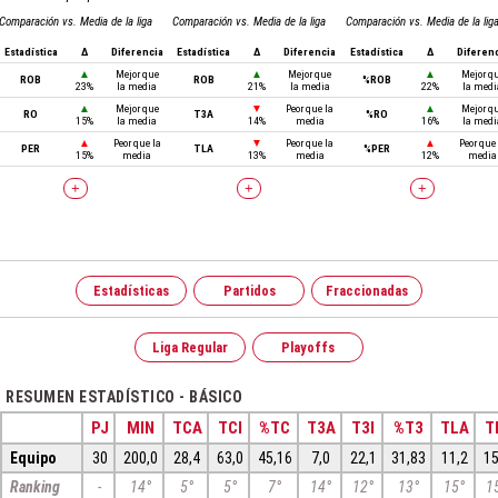
Comparación vs. Media de la liga
Comparación vs. Media de la liga
Comparación vs. Media de la lig
Estadística
Δ
Diferencia
Estadística
Δ
Diferencia
Estadística
Δ
Diferen
▲
Mejor que
▲
Mejor que
▲
Mejor q
ROB
ROB
%ROB
23%
la media
21%
la media
22%
la medi
▲
Mejor que
▼
Peor que la
▲
Mejor q
RO
T3A
%RO
15%
la media
14%
media
16%
la medi
▲
Peor que la
▼
Peor que la
▲
Peor que 
PER
TLA
%PER
15%
media
13%
media
12%
media
+
+
+
Estadísticas
Partidos
Fraccionadas
Liga Regular
Playoffs
RESUMEN ESTADÍSTICO - BÁSICO
PJ
MIN
TCA
TCI
%TC
T3A
T3I
%T3
TLA
T
Equipo
30
200,0
28,4
63,0
45,16
7,0
22,1
31,83
11,2
15
Ranking
-
14°
5°
5°
7°
14°
12°
13°
15°
1