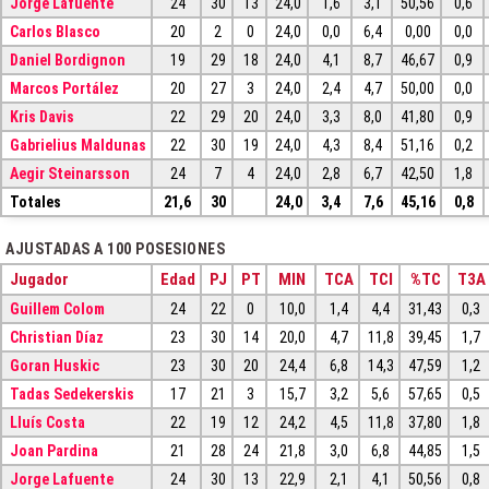
Jorge Lafuente
24
30
13
24,0
1,6
3,1
50,56
0,6
Carlos Blasco
20
2
0
24,0
0,0
6,4
0,00
0,0
Daniel Bordignon
19
29
18
24,0
4,1
8,7
46,67
0,9
Marcos Portález
20
27
3
24,0
2,4
4,7
50,00
0,0
Kris Davis
22
29
20
24,0
3,3
8,0
41,80
0,9
Gabrielius Maldunas
22
30
19
24,0
4,3
8,4
51,16
0,2
Aegir Steinarsson
24
7
4
24,0
2,8
6,7
42,50
1,8
Totales
21,6
30
24,0
3,4
7,6
45,16
0,8
AJUSTADAS A 100 POSESIONES
Jugador
Edad
PJ
PT
MIN
TCA
TCI
%TC
T3A
Guillem Colom
24
22
0
10,0
1,4
4,4
31,43
0,3
Christian Díaz
23
30
14
20,0
4,7
11,8
39,45
1,7
Goran Huskic
23
30
20
24,4
6,8
14,3
47,59
1,2
Tadas Sedekerskis
17
21
3
15,7
3,2
5,6
57,65
0,5
Lluís Costa
22
19
12
24,2
4,5
11,8
37,80
1,8
Joan Pardina
21
28
24
21,8
3,0
6,8
44,85
1,5
Jorge Lafuente
24
30
13
22,9
2,1
4,1
50,56
0,8