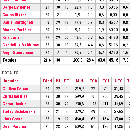
Jorge Lafuente
24
30
13
22,9
1,5
3,0
50,56
0,6
Carlos Blasco
20
2
0
1,9
0,0
0,5
0,00
0,0
Daniel Bordignon
19
29
18
22,8
3,9
8,3
46,67
0,8
Marcos Portález
20
27
3
9,4
0,9
1,9
50,00
0,0
Kris Davis
22
29
20
19,6
2,7
6,5
41,80
0,8
Gabrielius Maldunas
22
30
19
24,5
4,4
8,6
51,16
0,2
Aegir Steinarsson
24
7
4
20,5
2,4
5,7
42,50
1,6
Totales
21,6
30
200,0
28,4
63,0
45,16
7,0
TOTALES
Jugador
Edad
PJ
PT
MIN
TCA
TCI
%TC
T
Guillem Colom
24
22
0
219,7
22
70
31,43
Christian Díaz
23
30
14
599,9
101
256
39,45
Goran Huskic
23
30
20
730,6
148
311
47,59
Tadas Sedekerskis
17
21
3
329,2
49
85
57,65
Lluís Costa
22
19
12
460,4
62
164
37,80
Joan Pardina
21
28
24
609,3
61
136
44,85