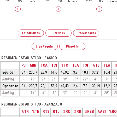
22%
media
19%
la media
18%
media
+
+
+
Estadísticas
Partidos
Fraccionadas
Liga Regular
Playoffs
RESUMEN ESTADÍSTICO - BÁSICO
PJ
MIN
TCA
TCI
%TC
T3A
T3I
%T3
TLA
T
Equipo
34
200,7
28,9
61,6
46,92
3,8
10,1
37,21
16,4
21
Ranking
-
15°
21°
21°
18°
19°
22°
4°
3°
7
Oponente
34
200,7
29,1
58,9
49,43
2,4
7,8
30,19
16,2
23
Ranking
-
15°
5°
1°
13°
1°
1°
3°
20°
2
RESUMEN ESTADÍSTICO - AVANZADO
%TR
%TE
RT3
RTL
%RO
%RD
%REB
%ASI
%RO