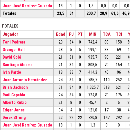
Juan José Ramírez-Cruzado
18
1
0
1,3
0,0
0,0
0,0
Totales
23,5
34
200,7
28,9
61,6
46,9
TOTALES
Jugador
Edad
PJ
PT
MIN
TCA
TCI
Toni Pedrera
20
34
0
742,4
80
158
5
Granger Hall
28
5
5
199,1
33
69
4
David Solé
21
31
0
935,7
90
221
4
Santiago Aldama
21
34
0
808,5
70
164
4
Iván Pardo
18
33
7
414,3
45
96
4
Juan Antonio Hernández
24
34
0
785,7
110
252
4
Brian Jackson
31
34
0
1.325,7
318
621
5
Raúl Capablo
24
34
0
724,8
70
176
3
Alberto Rubio
21
8
0
45,7
2
6
3
Edgar Jones
34
4
0
121,0
17
38
4
Derek Strong
22
22
22
720,8
147
292
5
Juan José Ramírez-Cruzado
18
1
0
1,3
0
0