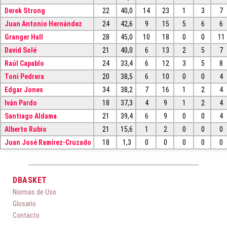
Derek Strong
22
40,0
14
23
1
3
7
Juan Antonio Hernández
24
42,6
9
15
5
6
6
Granger Hall
28
45,0
10
18
0
0
11
David Solé
21
40,0
6
13
2
5
7
Raúl Capablo
24
33,4
6
12
3
5
8
Toni Pedrera
20
38,5
6
10
0
0
4
Edgar Jones
34
38,2
7
16
1
2
4
Iván Pardo
18
37,3
4
9
1
2
4
Santiago Aldama
21
39,4
6
9
0
0
4
Alberto Rubio
21
15,6
1
2
0
0
0
Juan José Ramírez-Cruzado
18
1,3
0
0
0
0
0
DBASKET
Normas de Uso
Glosario
Contacto