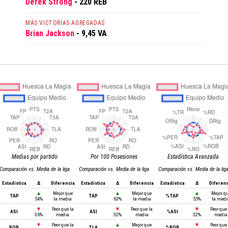
Derek Strong
- 220 REB
MÁS VICTORIAS AGREGADAS
Brian Jackson
- 9,45 VA
Medias por partido
Por 100 Posesiones
Estadística Avanzada
Comparación vs. Media de la liga
Comparación vs. Media de la liga
Comparación vs. Media de la lig
Estadística
Δ
Diferencia
Estadística
Δ
Diferencia
Estadística
Δ
Diferen
▲
Mejor que
▲
Mejor que
▲
Mejor q
TAP
TAP
%TAP
54%
la media
63%
la media
55%
la medi
▼
Peor que la
▼
Peor que la
▼
Peor que 
ASI
ASI
%ASI
36%
media
32%
media
32%
media
▼
Peor que la
▲
Mejor que
▼
Peor que 
ROB
TLA
%ROB