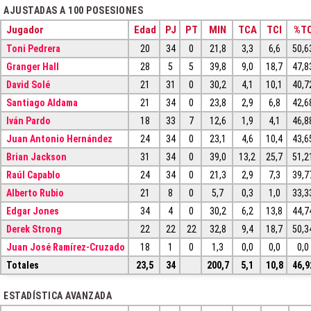
AJUSTADAS A 100 POSESIONES
Jugador
Edad
PJ
PT
MIN
TCA
TCI
%T
Toni Pedrera
20
34
0
21,8
3,3
6,6
50,6
Granger Hall
28
5
5
39,8
9,0
18,7
47,8
David Solé
21
31
0
30,2
4,1
10,1
40,7
Santiago Aldama
21
34
0
23,8
2,9
6,8
42,6
Iván Pardo
18
33
7
12,6
1,9
4,1
46,8
Juan Antonio Hernández
24
34
0
23,1
4,6
10,4
43,6
Brian Jackson
31
34
0
39,0
13,2
25,7
51,2
Raúl Capablo
24
34
0
21,3
2,9
7,3
39,7
Alberto Rubio
21
8
0
5,7
0,3
1,0
33,3
Edgar Jones
34
4
0
30,2
6,2
13,8
44,7
Derek Strong
22
22
22
32,8
9,4
18,7
50,3
Juan José Ramírez-Cruzado
18
1
0
1,3
0,0
0,0
0,0
Totales
23,5
34
200,7
5,1
10,8
46,9
ESTADÍSTICA AVANZADA