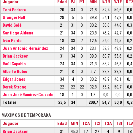
Jugador
Edad
PJ
PT
MIN
%TR
%TE
RT
Toni Pedrera
20
34
0
21,8
52,4
50,6
0,0
Granger Hall
28
5
5
39,8
54,1
47,8
0,0
David Solé
21
31
0
30,2
50,6
44,6
0,3
Santiago Aldama
21
34
0
23,8
45,2
42,7
0,0
Iván Pardo
18
33
7
12,6
54,0
49,5
0,2
Juan Antonio Hernández
24
34
0
23,1
52,3
48,8
0,2
Brian Jackson
31
34
0
39,0
60,7
55,6
0,2
Raúl Capablo
24
34
0
21,3
55,2
46,3
0,4
Alberto Rubio
21
8
0
5,7
33,3
33,3
0,0
Edgar Jones
34
4
0
30,2
48,9
46,1
0,1
Derek Strong
22
22
22
32,8
55,2
50,7
0,0
Juan José Ramírez-Cruzado
18
1
0
1,3
0,0
0,0
0,0
Totales
23,5
34
200,7
54,7
50,0
0,2
MÁXIMOS DE TEMPORADA
Jugador
Edad
MIN
TCA
TCI
T3A
T3I
TL
Brian Jackson
31
45,0
17
27
4
9
18