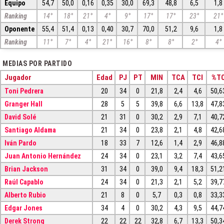
Equipo
54,7
50,0
0,16
0,35
30,0
69,3
48,8
6,5
1,8
Ranking
14°
18°
21°
4°
9°
17°
17°
23°
21°
Oponente
55,4
51,4
0,13
0,40
30,7
70,0
51,2
9,6
1,8
Ranking
11°
7°
4°
21°
16°
8°
8°
2°
4°
MEDIAS POR PARTIDO
Jugador
Edad
PJ
PT
MIN
TCA
TCI
%T
Toni Pedrera
20
34
0
21,8
2,4
4,6
50,6
Granger Hall
28
5
5
39,8
6,6
13,8
47,8
David Solé
21
31
0
30,2
2,9
7,1
40,7
Santiago Aldama
21
34
0
23,8
2,1
4,8
42,6
Iván Pardo
18
33
7
12,6
1,4
2,9
46,8
Juan Antonio Hernández
24
34
0
23,1
3,2
7,4
43,6
Brian Jackson
31
34
0
39,0
9,4
18,3
51,2
Raúl Capablo
24
34
0
21,3
2,1
5,2
39,7
Alberto Rubio
21
8
0
5,7
0,3
0,8
33,3
Edgar Jones
34
4
0
30,2
4,3
9,5
44,7
Derek Strong
22
22
22
32,8
6,7
13,3
50,3