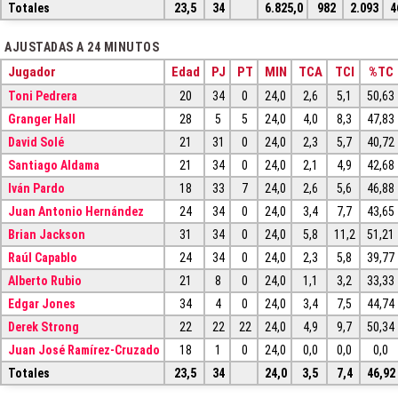
Totales
23,5
34
6.825,0
982
2.093
4
AJUSTADAS A 24 MINUTOS
Jugador
Edad
PJ
PT
MIN
TCA
TCI
%TC
Toni Pedrera
20
34
0
24,0
2,6
5,1
50,63
Granger Hall
28
5
5
24,0
4,0
8,3
47,83
David Solé
21
31
0
24,0
2,3
5,7
40,72
Santiago Aldama
21
34
0
24,0
2,1
4,9
42,68
Iván Pardo
18
33
7
24,0
2,6
5,6
46,88
Juan Antonio Hernández
24
34
0
24,0
3,4
7,7
43,65
Brian Jackson
31
34
0
24,0
5,8
11,2
51,21
Raúl Capablo
24
34
0
24,0
2,3
5,8
39,77
Alberto Rubio
21
8
0
24,0
1,1
3,2
33,33
Edgar Jones
34
4
0
24,0
3,4
7,5
44,74
Derek Strong
22
22
22
24,0
4,9
9,7
50,34
Juan José Ramírez-Cruzado
18
1
0
24,0
0,0
0,0
0,0
Totales
23,5
34
24,0
3,5
7,4
46,92