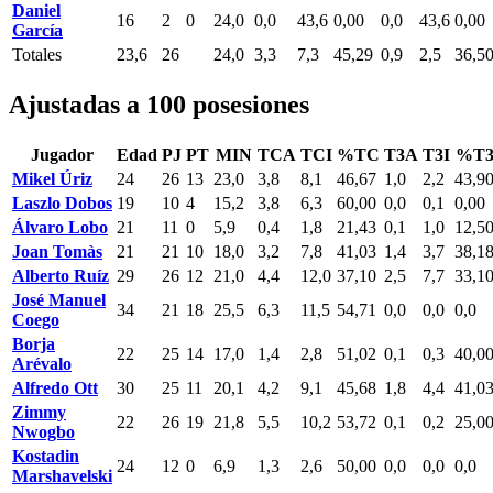
Daniel
16
2
0
24,0
0,0
43,6
0,00
0,0
43,6
0,00
García
Totales
23,6
26
24,0
3,3
7,3
45,29
0,9
2,5
36,5
Ajustadas a 100 posesiones
Jugador
Edad
PJ
PT
MIN
TCA
TCI
%TC
T3A
T3I
%T
Mikel Úriz
24
26
13
23,0
3,8
8,1
46,67
1,0
2,2
43,9
Laszlo Dobos
19
10
4
15,2
3,8
6,3
60,00
0,0
0,1
0,00
Álvaro Lobo
21
11
0
5,9
0,4
1,8
21,43
0,1
1,0
12,5
Joan Tomàs
21
21
10
18,0
3,2
7,8
41,03
1,4
3,7
38,1
Alberto Ruíz
29
26
12
21,0
4,4
12,0
37,10
2,5
7,7
33,1
José Manuel
34
21
18
25,5
6,3
11,5
54,71
0,0
0,0
0,0
Coego
Borja
22
25
14
17,0
1,4
2,8
51,02
0,1
0,3
40,0
Arévalo
Alfredo Ott
30
25
11
20,1
4,2
9,1
45,68
1,8
4,4
41,0
Zimmy
22
26
19
21,8
5,5
10,2
53,72
0,1
0,2
25,0
Nwogbo
Kostadin
24
12
0
6,9
1,3
2,6
50,00
0,0
0,0
0,0
Marshavelski