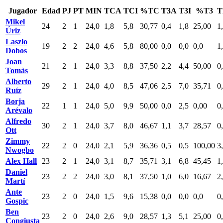
Jugador
Edad
PJ
PT
MIN
TCA
TCI
%TC
T3A
T3I
%T3
T
Mikel
24
2
1
24,0
1,8
5,8
30,77
0,4
1,8
25,00
1
Úriz
Laszlo
19
2
2
24,0
4,6
5,8
80,00
0,0
0,0
0,0
1
Dobos
Joan
21
2
1
24,0
3,3
8,8
37,50
2,2
4,4
50,00
0
Tomàs
Alberto
29
2
1
24,0
4,0
8,5
47,06
2,5
7,0
35,71
0
Ruíz
Borja
22
1
1
24,0
5,0
9,9
50,00
0,0
2,5
0,00
0
Arévalo
Alfredo
30
2
1
24,0
3,7
8,0
46,67
1,1
3,7
28,57
0
Ott
Zimmy
22
2
0
24,0
2,1
5,9
36,36
0,5
0,5
100,00
3
Nwogbo
Alex Hall
23
2
1
24,0
3,1
8,7
35,71
3,1
6,8
45,45
1
Daniel
23
2
2
24,0
3,0
8,1
37,50
1,0
6,0
16,67
2
Martí
Ante
23
2
0
24,0
1,5
9,6
15,38
0,0
0,0
0,0
0
Gospic
Ben
23
2
0
24,0
2,6
9,0
28,57
1,3
5,1
25,00
0
Congiusta