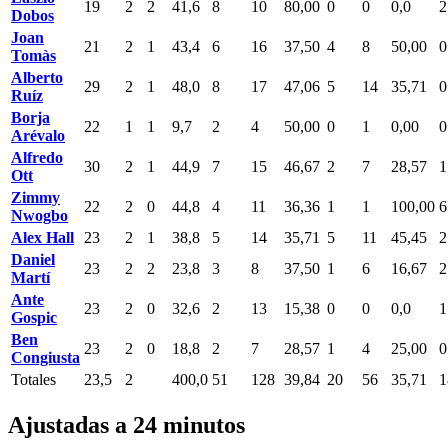
19
2
2
41,6
8
10
80,00
0
0
0,0
2
Dobos
Joan
21
2
1
43,4
6
16
37,50
4
8
50,00
0
Tomàs
Alberto
29
2
1
48,0
8
17
47,06
5
14
35,71
0
Ruíz
Borja
22
1
1
9,7
2
4
50,00
0
1
0,00
0
Arévalo
Alfredo
30
2
1
44,9
7
15
46,67
2
7
28,57
1
Ott
Zimmy
22
2
0
44,8
4
11
36,36
1
1
100,00
6
Nwogbo
Alex Hall
23
2
1
38,8
5
14
35,71
5
11
45,45
2
Daniel
23
2
2
23,8
3
8
37,50
1
6
16,67
2
Martí
Ante
23
2
0
32,6
2
13
15,38
0
0
0,0
1
Gospic
Ben
23
2
0
18,8
2
7
28,57
1
4
25,00
0
Congiusta
Totales
23,5
2
400,0
51
128
39,84
20
56
35,71
1
Ajustadas a 24 minutos