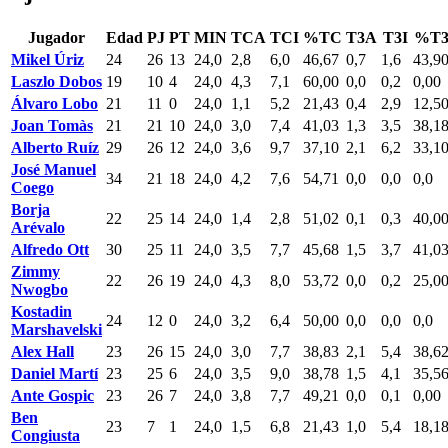
Jugador
Edad
PJ
PT
MIN
TCA
TCI
%TC
T3A
T3I
%T
Mikel Úriz
24
26
13
24,0
2,8
6,0
46,67
0,7
1,6
43,9
Laszlo Dobos
19
10
4
24,0
4,3
7,1
60,00
0,0
0,2
0,00
Álvaro Lobo
21
11
0
24,0
1,1
5,2
21,43
0,4
2,9
12,5
Joan Tomàs
21
21
10
24,0
3,0
7,4
41,03
1,3
3,5
38,1
Alberto Ruíz
29
26
12
24,0
3,6
9,7
37,10
2,1
6,2
33,1
José Manuel
34
21
18
24,0
4,2
7,6
54,71
0,0
0,0
0,0
Coego
Borja
22
25
14
24,0
1,4
2,8
51,02
0,1
0,3
40,0
Arévalo
Alfredo Ott
30
25
11
24,0
3,5
7,7
45,68
1,5
3,7
41,0
Zimmy
22
26
19
24,0
4,3
8,0
53,72
0,0
0,2
25,0
Nwogbo
Kostadin
24
12
0
24,0
3,2
6,4
50,00
0,0
0,0
0,0
Marshavelski
Alex Hall
23
26
15
24,0
3,0
7,7
38,83
2,1
5,4
38,6
Daniel Martí
23
25
6
24,0
3,5
9,0
38,78
1,5
4,1
35,5
Ante Gospic
23
26
7
24,0
3,8
7,7
49,21
0,0
0,1
0,00
Ben
23
7
1
24,0
1,5
6,8
21,43
1,0
5,4
18,1
Congiusta