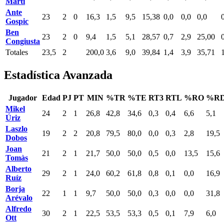
Martí
Ante
23
2
0
16,3
1,5
9,5
15,38
0,0
0,0
0,0
Gospic
Ben
23
2
0
9,4
1,5
5,1
28,57
0,7
2,9
25,00
Congiusta
Totales
23,5
2
200,0
3,6
9,0
39,84
1,4
3,9
35,71
Estadística Avanzada
Jugador
Edad
PJ
PT
MIN
%TR
%TE
RT3
RTL
%RO
%R
Mikel
24
2
1
26,8
42,8
34,6
0,3
0,4
6,6
5,1
Úriz
Laszlo
19
2
2
20,8
79,5
80,0
0,0
0,3
2,8
19,5
Dobos
Joan
21
2
1
21,7
50,0
50,0
0,5
0,0
13,5
15,6
Tomàs
Alberto
29
2
1
24,0
60,2
61,8
0,8
0,1
0,0
16,9
Ruíz
Borja
22
1
1
9,7
50,0
50,0
0,3
0,0
0,0
31,8
Arévalo
Alfredo
30
2
1
22,5
53,5
53,3
0,5
0,1
7,9
6,0
Ott