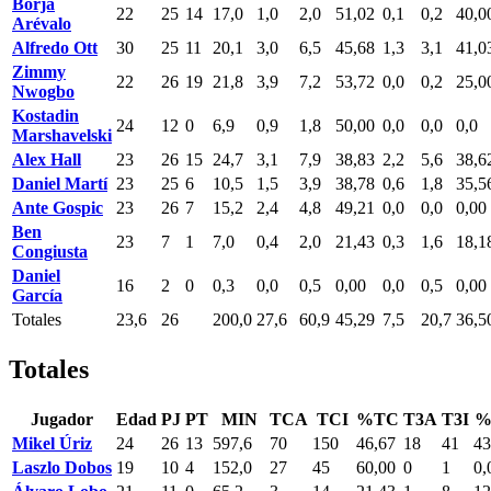
Borja
22
25
14
17,0
1,0
2,0
51,02
0,1
0,2
40,0
Arévalo
Alfredo Ott
30
25
11
20,1
3,0
6,5
45,68
1,3
3,1
41,0
Zimmy
22
26
19
21,8
3,9
7,2
53,72
0,0
0,2
25,0
Nwogbo
Kostadin
24
12
0
6,9
0,9
1,8
50,00
0,0
0,0
0,0
Marshavelski
Alex Hall
23
26
15
24,7
3,1
7,9
38,83
2,2
5,6
38,6
Daniel Martí
23
25
6
10,5
1,5
3,9
38,78
0,6
1,8
35,5
Ante Gospic
23
26
7
15,2
2,4
4,8
49,21
0,0
0,0
0,00
Ben
23
7
1
7,0
0,4
2,0
21,43
0,3
1,6
18,1
Congiusta
Daniel
16
2
0
0,3
0,0
0,5
0,00
0,0
0,5
0,00
García
Totales
23,6
26
200,0
27,6
60,9
45,29
7,5
20,7
36,5
Totales
Jugador
Edad
PJ
PT
MIN
TCA
TCI
%TC
T3A
T3I
%
Mikel Úriz
24
26
13
597,6
70
150
46,67
18
41
43
Laszlo Dobos
19
10
4
152,0
27
45
60,00
0
1
0,