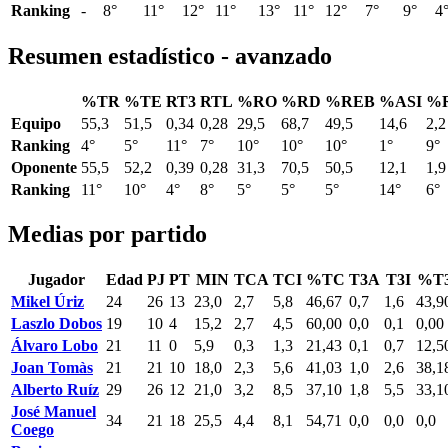
Ranking
-
8°
11°
12°
11°
13°
11°
12°
7°
9°
4
Resumen estadístico - avanzado
%TR
%TE
RT3
RTL
%RO
%RD
%REB
%ASI
%
Equipo
55,3
51,5
0,34
0,28
29,5
68,7
49,5
14,6
2,2
Ranking
4°
5°
11°
7°
10°
10°
10°
1°
9°
Oponente
55,5
52,2
0,39
0,28
31,3
70,5
50,5
12,1
1,9
Ranking
11°
10°
4°
8°
5°
5°
5°
14°
6°
Medias por partido
Jugador
Edad
PJ
PT
MIN
TCA
TCI
%TC
T3A
T3I
%T
Mikel Úriz
24
26
13
23,0
2,7
5,8
46,67
0,7
1,6
43,9
Laszlo Dobos
19
10
4
15,2
2,7
4,5
60,00
0,0
0,1
0,00
Álvaro Lobo
21
11
0
5,9
0,3
1,3
21,43
0,1
0,7
12,5
Joan Tomàs
21
21
10
18,0
2,3
5,6
41,03
1,0
2,6
38,1
Alberto Ruíz
29
26
12
21,0
3,2
8,5
37,10
1,8
5,5
33,1
José Manuel
34
21
18
25,5
4,4
8,1
54,71
0,0
0,0
0,0
Coego