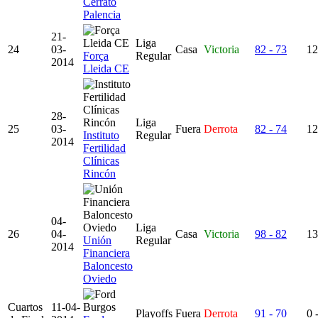
Cerrato
Palencia
21-
Liga
24
03-
Casa
Victoria
82 - 73
12
Força
Regular
2014
Lleida CE
28-
Liga
25
03-
Fuera
Derrota
82 - 74
12
Instituto
Regular
2014
Fertilidad
Clínicas
Rincón
04-
Liga
26
04-
Casa
Victoria
98 - 82
13
Unión
Regular
2014
Financiera
Baloncesto
Oviedo
Cuartos
11-04-
Playoffs
Fuera
Derrota
91 - 70
0 