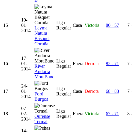
B
10-
Liga
15
01-
Casa
Victoria
80 - 57
7 
Leyma
Regular
2014
Natura
Básquet
Coruña
17-
Liga
16
01-
Fuera
Derrota
82 - 71
7 
River
Regular
2014
Andorra
MoraBanc
24-
Liga
17
01-
Casa
Derrota
68 - 83
7 
Ford
Regular
2014
Burgos
07-
Liga
18
02-
Fuera
Victoria
67 - 71
8 
Ourense
Regular
2014
Termal
14-