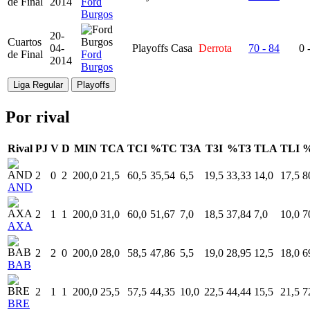
de Final
2014
Ford
Burgos
20-
Cuartos
04-
Playoffs
Casa
Derrota
70 - 84
0 
de Final
Ford
2014
Burgos
Liga Regular
Playoffs
Por rival
Rival
PJ
V
D
MIN
TCA
TCI
%TC
T3A
T3I
%T3
TLA
TLI
2
0
2
200,0
21,5
60,5
35,54
6,5
19,5
33,33
14,0
17,5
8
AND
2
1
1
200,0
31,0
60,0
51,67
7,0
18,5
37,84
7,0
10,0
7
AXA
2
2
0
200,0
28,0
58,5
47,86
5,5
19,0
28,95
12,5
18,0
6
BAB
2
1
1
200,0
25,5
57,5
44,35
10,0
22,5
44,44
15,5
21,5
7
BRE