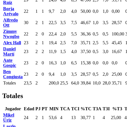
Ruíz
Borja
22
1
1
9,7
2,0
4,0
50,00
0,0
1,0
0,00
Arévalo
Alfredo
30
2
1
22,5
3,5
7,5
46,67
1,0
3,5
28,57
Ott
Zimmy
22
2
0
22,4
2,0
5,5
36,36
0,5
0,5
100,00
Nwogbo
Alex Hall
23
2
1
19,4
2,5
7,0
35,71
2,5
5,5
45,45
Daniel
23
2
2
11,9
1,5
4,0
37,50
0,5
3,0
16,67
Martí
Ante
23
2
0
16,3
1,0
6,5
15,38
0,0
0,0
0,0
Gospic
Ben
23
2
0
9,4
1,0
3,5
28,57
0,5
2,0
25,00
Congiusta
Totales
23,5
2
200,0
25,5
64,0
39,84
10,0
28,0
35,71
Totales
Jugador
Edad
PJ
PT
MIN
TCA
TCI
%TC
T3A
T3I
%T3
Mikel
24
2
1
53,6
4
13
30,77
1
4
25,00
4
Úriz
Laszlo