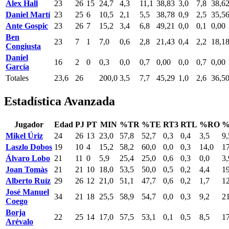
Alex Hall
23
26
15
24,7
4,3
11,1
38,83
3,0
7,8
38,6
Daniel Martí
23
25
6
10,5
2,1
5,5
38,78
0,9
2,5
35,5
Ante Gospic
23
26
7
15,2
3,4
6,8
49,21
0,0
0,1
0,00
Ben
23
7
1
7,0
0,6
2,8
21,43
0,4
2,2
18,1
Congiusta
Daniel
16
2
0
0,3
0,0
0,7
0,00
0,0
0,7
0,00
García
Totales
23,6
26
200,0
3,5
7,7
45,29
1,0
2,6
36,5
Estadística Avanzada
Jugador
Edad
PJ
PT
MIN
%TR
%TE
RT3
RTL
%RO
%
Mikel Úriz
24
26
13
23,0
57,8
52,7
0,3
0,4
3,5
9,
Laszlo Dobos
19
10
4
15,2
58,2
60,0
0,0
0,3
14,0
17
Álvaro Lobo
21
11
0
5,9
25,4
25,0
0,6
0,3
0,0
3,
Joan Tomàs
21
21
10
18,0
53,5
50,0
0,5
0,2
4,4
19
Alberto Ruíz
29
26
12
21,0
51,1
47,7
0,6
0,2
1,7
12
José Manuel
34
21
18
25,5
58,9
54,7
0,0
0,3
9,2
21
Coego
Borja
22
25
14
17,0
57,5
53,1
0,1
0,5
8,5
17
Arévalo