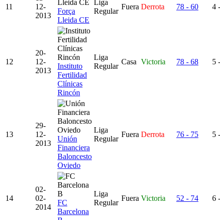
Liga
11
12-
Fuera
Derrota
78 - 60
4 
Força
Regular
2013
Lleida CE
20-
Liga
12
12-
Casa
Victoria
78 - 68
5 
Instituto
Regular
2013
Fertilidad
Clínicas
Rincón
29-
Liga
13
12-
Fuera
Derrota
76 - 75
5 
Unión
Regular
2013
Financiera
Baloncesto
Oviedo
02-
Liga
14
02-
Fuera
Victoria
52 - 74
6 
FC
Regular
2014
Barcelona