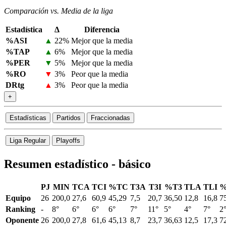
Comparación vs. Media de la liga
Estadística
Δ
Diferencia
%ASI
▲
22%
Mejor que la media
%TAP
▲
6%
Mejor que la media
%PER
▼
5%
Mejor que la media
%RO
▼
3%
Peor que la media
DRtg
▲
3%
Peor que la media
+
Estadísticas
Partidos
Fraccionadas
Liga Regular
Playoffs
Resumen estadístico - básico
PJ
MIN
TCA
TCI
%TC
T3A
T3I
%T3
TLA
TLI
%
Equipo
26
200,0
27,6
60,9
45,29
7,5
20,7
36,50
12,8
16,8
7
Ranking
-
8°
6°
6°
6°
7°
11°
5°
4°
7°
2
Oponente
26
200,0
27,8
61,6
45,13
8,7
23,7
36,63
12,5
17,3
7