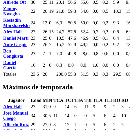
Alfredo Ott
30
25
11
20,1
56,6
55,6
0,5
0,2
5,9
9,
Zimmy
22
26
19
21,8
59,3
54,0
0,0
0,5
10,3
15
Nwogbo
Kostadin
24
12
0
6,9
50,5
50,0
0,0
0,2
9,3
16
Marshavelski
Alex Hall
23
26
15
24,7
57,8
52,4
0,7
0,3
0,8
6,
Daniel Martí
23
25
6
10,5
47,6
46,9
0,5
0,1
6,4
13
Ante Gospic
23
26
7
15,2
52,9
49,2
0,0
0,2
9,2
18
Ben
23
7
1
7,0
42,8
28,6
0,8
0,6
0,0
0,
Congiusta
Daniel
16
2
0
0,3
0,0
0,0
1,0
0,0
0,0
0,
García
Totales
23,6
26
200,0
55,3
51,5
0,3
0,3
29,5
68
Máximos de temporada
Jugador
Edad
MIN
TCA
TCI
T3A
T3I
TLA
TLI
RO
RD
Alex Hall
23
31,0
9
14
6
11
9
9
2
3
José Manuel
34
30,5
11
14
0
0
5
6
4
10
Coego
Alberto Ruíz
29
27,9
8
17
7
9
5
6
2
5