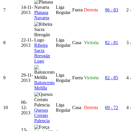
14-11-
Liga
7
Fuera
Derrota
96 - 83
2 
2013
Planasa
Regular
Navarra
22-11-
Liga
8
Casa
Victoria
82 - 81
3 
2013
Ribeira
Regular
Sacra
Breogán
Lugo
29-11-
Liga
9
Fuera
Victoria
82 - 85
4 
2013
Regular
Baloncesto
Melilla
06-
Liga
10
12-
Casa
Derrota
69 - 72
4 
Quesos
Regular
2013
Cerrato
Palencia
13-