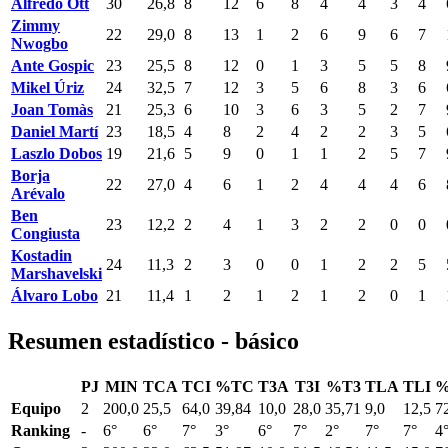
Alfredo Ott
30
26,8
8
12
6
8
4
4
3
4
Zimmy
22
29,0
8
13
1
2
6
9
6
7
Nwogbo
Ante Gospic
23
25,5
8
12
0
1
3
5
5
8
Mikel Úriz
24
32,5
7
12
3
5
6
8
3
6
Joan Tomàs
21
25,3
6
10
3
6
3
5
2
7
Daniel Martí
23
18,5
4
8
2
4
2
2
3
5
Laszlo Dobos
19
21,6
5
9
0
1
1
2
5
7
Borja
22
27,0
4
6
1
2
4
4
4
6
Arévalo
Ben
23
12,2
2
4
1
3
2
2
0
0
Congiusta
Kostadin
24
11,3
2
3
0
0
1
2
2
5
Marshavelski
Álvaro Lobo
21
11,4
1
2
1
2
1
2
0
1
Resumen estadístico - básico
PJ
MIN
TCA
TCI
%TC
T3A
T3I
%T3
TLA
TLI
%
Equipo
2
200,0
25,5
64,0
39,84
10,0
28,0
35,71
9,0
12,5
7
Ranking
-
6°
6°
7°
3°
6°
7°
2°
7°
7°
4