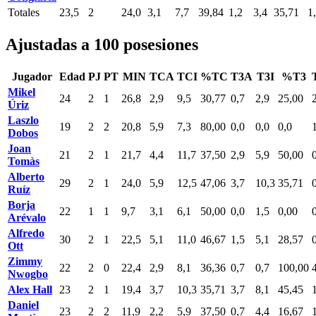
Totales
23,5
2
24,0
3,1
7,7
39,84
1,2
3,4
35,71
1
Ajustadas a 100 posesiones
Jugador
Edad
PJ
PT
MIN
TCA
TCI
%TC
T3A
T3I
%T3
Mikel
24
2
1
26,8
2,9
9,5
30,77
0,7
2,9
25,00
Úriz
Laszlo
19
2
2
20,8
5,9
7,3
80,00
0,0
0,0
0,0
Dobos
Joan
21
2
1
21,7
4,4
11,7
37,50
2,9
5,9
50,00
Tomàs
Alberto
29
2
1
24,0
5,9
12,5
47,06
3,7
10,3
35,71
Ruíz
Borja
22
1
1
9,7
3,1
6,1
50,00
0,0
1,5
0,00
Arévalo
Alfredo
30
2
1
22,5
5,1
11,0
46,67
1,5
5,1
28,57
Ott
Zimmy
22
2
0
22,4
2,9
8,1
36,36
0,7
0,7
100,00
Nwogbo
Alex Hall
23
2
1
19,4
3,7
10,3
35,71
3,7
8,1
45,45
Daniel
23
2
2
11,9
2,2
5,9
37,50
0,7
4,4
16,67