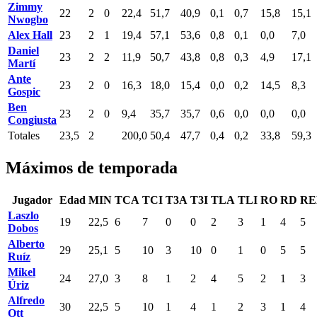
Zimmy
22
2
0
22,4
51,7
40,9
0,1
0,7
15,8
15,1
Nwogbo
Alex Hall
23
2
1
19,4
57,1
53,6
0,8
0,1
0,0
7,0
Daniel
23
2
2
11,9
50,7
43,8
0,8
0,3
4,9
17,1
Martí
Ante
23
2
0
16,3
18,0
15,4
0,0
0,2
14,5
8,3
Gospic
Ben
23
2
0
9,4
35,7
35,7
0,6
0,0
0,0
0,0
Congiusta
Totales
23,5
2
200,0
50,4
47,7
0,4
0,2
33,8
59,3
Máximos de temporada
Jugador
Edad
MIN
TCA
TCI
T3A
T3I
TLA
TLI
RO
RD
RE
Laszlo
19
22,5
6
7
0
0
2
3
1
4
5
Dobos
Alberto
29
25,1
5
10
3
10
0
1
0
5
5
Ruíz
Mikel
24
27,0
3
8
1
2
4
5
2
1
3
Úriz
Alfredo
30
22,5
5
10
1
4
1
2
3
1
4
Ott