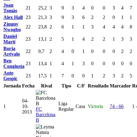
Joan
21
25,2
3
9
3
4
0
0
3
4
7
Tomàs
Alex Hall
23
21,3
3
9
3
6
2
2
0
1
1
Zimmy
22
23,8
2
6
1
1
3
4
4
4
8
Nwogbo
Daniel
23
13,1
2
5
1
4
2
2
1
3
3
Martí
Borja
22
9,7
2
4
0
1
0
0
0
2
2
Arévalo
Ben
23
13,4
1
4
1
3
0
0
0
0
0
Congiusta
Ante
23
17,5
1
7
0
0
1
2
3
2
5
Gospic
Jornada
Fecha
Rival
Tipo
C/F
Resultado
Marcador
R
04-
Liga
1
10-
Casa
Victoria
74 - 66
1 
FC
Regular
2013
Barcelona
B