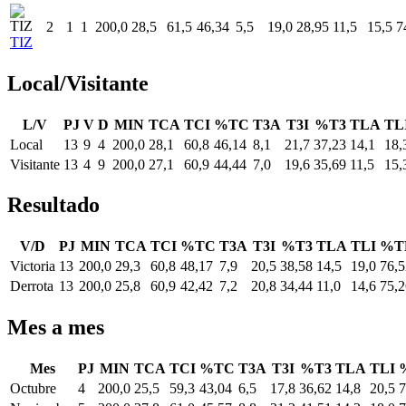
2
1
1
200,0
28,5
61,5
46,34
5,5
19,0
28,95
11,5
15,5
7
TIZ
Local/Visitante
L/V
PJ
V
D
MIN
TCA
TCI
%TC
T3A
T3I
%T3
TLA
TL
Local
13
9
4
200,0
28,1
60,8
46,14
8,1
21,7
37,23
14,1
18,
Visitante
13
4
9
200,0
27,1
60,9
44,44
7,0
19,6
35,69
11,5
15,
Resultado
V/D
PJ
MIN
TCA
TCI
%TC
T3A
T3I
%T3
TLA
TLI
%T
Victoria
13
200,0
29,3
60,8
48,17
7,9
20,5
38,58
14,5
19,0
76,5
Derrota
13
200,0
25,8
60,9
42,42
7,2
20,8
34,44
11,0
14,6
75,2
Mes a mes
Mes
PJ
MIN
TCA
TCI
%TC
T3A
T3I
%T3
TLA
TLI
Octubre
4
200,0
25,5
59,3
43,04
6,5
17,8
36,62
14,8
20,5
7