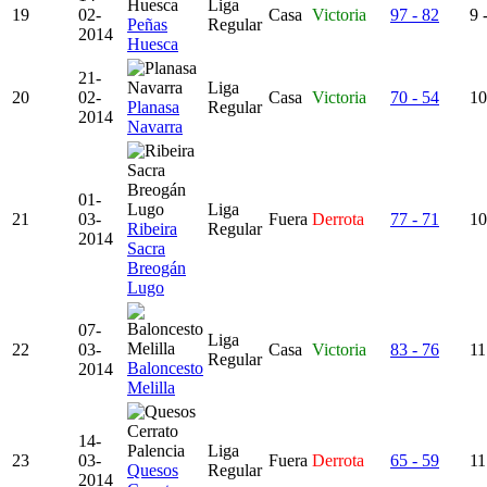
Liga
19
02-
Casa
Victoria
97 - 82
9 
Peñas
Regular
2014
Huesca
21-
Liga
20
02-
Casa
Victoria
70 - 54
10
Planasa
Regular
2014
Navarra
01-
Liga
21
03-
Fuera
Derrota
77 - 71
10
Ribeira
Regular
2014
Sacra
Breogán
Lugo
07-
Liga
22
03-
Casa
Victoria
83 - 76
11
Regular
Baloncesto
2014
Melilla
14-
Liga
23
03-
Fuera
Derrota
65 - 59
11
Quesos
Regular
2014