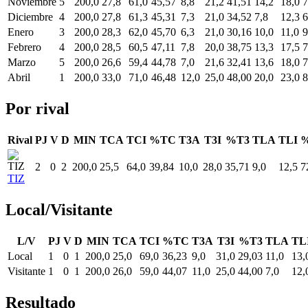
Noviembre
5
200,0
27,8
61,0
45,57
8,8
21,2
41,51
14,2
18,0
7
Diciembre
4
200,0
27,8
61,3
45,31
7,3
21,0
34,52
7,8
12,3
6
Enero
3
200,0
28,3
62,0
45,70
6,3
21,0
30,16
10,0
11,0
9
Febrero
4
200,0
28,5
60,5
47,11
7,8
20,0
38,75
13,3
17,5
7
Marzo
5
200,0
26,6
59,4
44,78
7,0
21,6
32,41
13,6
18,0
7
Abril
1
200,0
33,0
71,0
46,48
12,0
25,0
48,00
20,0
23,0
8
Por rival
Rival
PJ
V
D
MIN
TCA
TCI
%TC
T3A
T3I
%T3
TLA
TLI
2
0
2
200,0
25,5
64,0
39,84
10,0
28,0
35,71
9,0
12,5
7
TIZ
Local/Visitante
L/V
PJ
V
D
MIN
TCA
TCI
%TC
T3A
T3I
%T3
TLA
TL
Local
1
0
1
200,0
25,0
69,0
36,23
9,0
31,0
29,03
11,0
13,
Visitante
1
0
1
200,0
26,0
59,0
44,07
11,0
25,0
44,00
7,0
12,
Resultado