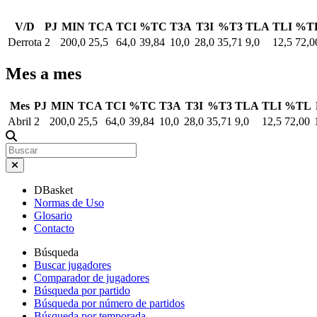
V/D
PJ
MIN
TCA
TCI
%TC
T3A
T3I
%T3
TLA
TLI
%T
Derrota
2
200,0
25,5
64,0
39,84
10,0
28,0
35,71
9,0
12,5
72,0
Mes a mes
Mes
PJ
MIN
TCA
TCI
%TC
T3A
T3I
%T3
TLA
TLI
%TL
Abril
2
200,0
25,5
64,0
39,84
10,0
28,0
35,71
9,0
12,5
72,00
DBasket
Normas de Uso
Glosario
Contacto
Búsqueda
Buscar jugadores
Comparador de jugadores
Búsqueda por partido
Búsqueda por número de partidos
Búsqueda por temporada