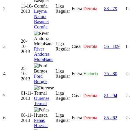
11-10-
Liga
2
Fuera
Derrota
83 - 79
1 
2013
Leyma
Regular
Natura
Básquet
Coruña
20-
Liga
3
10-
Casa
Derrota
56 - 109
1 
River
Regular
2013
Andorra
MoraBanc
25-
Liga
4
10-
Fuera
Victoria
75 - 80
2 
Ford
Regular
2013
Burgos
01-11-
Liga
5
Casa
Derrota
81 - 94
2 
2013
Ourense
Regular
Termal
08-11-
Liga
6
Fuera
Derrota
85 - 62
2 
2013
Peñas
Regular
Huesca