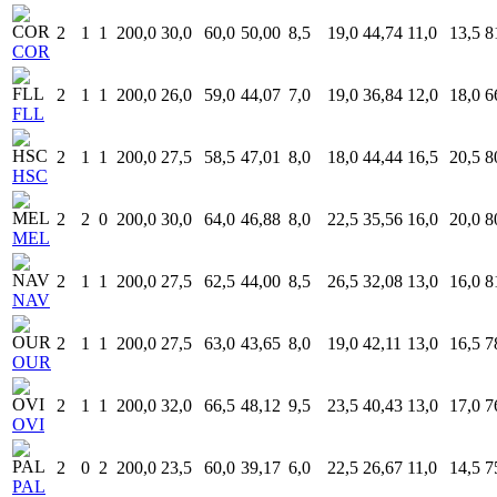
2
1
1
200,0
30,0
60,0
50,00
8,5
19,0
44,74
11,0
13,5
8
COR
2
1
1
200,0
26,0
59,0
44,07
7,0
19,0
36,84
12,0
18,0
6
FLL
2
1
1
200,0
27,5
58,5
47,01
8,0
18,0
44,44
16,5
20,5
8
HSC
2
2
0
200,0
30,0
64,0
46,88
8,0
22,5
35,56
16,0
20,0
8
MEL
2
1
1
200,0
27,5
62,5
44,00
8,5
26,5
32,08
13,0
16,0
8
NAV
2
1
1
200,0
27,5
63,0
43,65
8,0
19,0
42,11
13,0
16,5
7
OUR
2
1
1
200,0
32,0
66,5
48,12
9,5
23,5
40,43
13,0
17,0
7
OVI
2
0
2
200,0
23,5
60,0
39,17
6,0
22,5
26,67
11,0
14,5
7
PAL