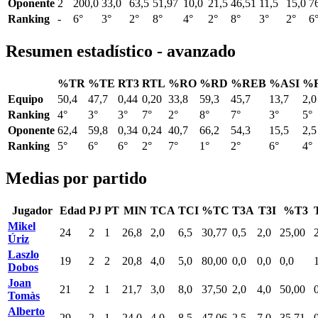
Oponente
2
200,0
33,0
63,5
51,97
10,0
21,5
46,51
11,5
15,0
7
Ranking
-
6°
3°
2°
8°
4°
2°
8°
3°
2°
6
Resumen estadístico - avanzado
%TR
%TE
RT3
RTL
%RO
%RD
%REB
%ASI
%
Equipo
50,4
47,7
0,44
0,20
33,8
59,3
45,7
13,7
2,0
Ranking
4°
3°
3°
7°
2°
8°
7°
3°
5°
Oponente
62,4
59,8
0,34
0,24
40,7
66,2
54,3
15,5
2,5
Ranking
5°
6°
6°
2°
7°
1°
2°
6°
4°
Medias por partido
Jugador
Edad
PJ
PT
MIN
TCA
TCI
%TC
T3A
T3I
%T3
Mikel
24
2
1
26,8
2,0
6,5
30,77
0,5
2,0
25,00
Úriz
Laszlo
19
2
2
20,8
4,0
5,0
80,00
0,0
0,0
0,0
Dobos
Joan
21
2
1
21,7
3,0
8,0
37,50
2,0
4,0
50,00
Tomàs
Alberto
29
2
1
24,0
4,0
8,5
47,06
2,5
7,0
35,71