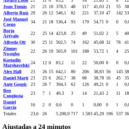
Álvaro Lobo
21
11
0
65,2
3
14
21,43
1
8
12
Joan Tomàs
21
21
10
378,5
48
117
41,03
21
55
38
Alberto Ruíz
29
26
12
546,1
82
221
37,10
47
142
33
José Manuel
34
21
18
536,4
93
170
54,71
0
0
0,
Coego
Borja
22
25
14
423,8
25
49
51,02
2
5
40
Arévalo
Alfredo Ott
30
25
11
502,5
74
162
45,68
32
78
41
Zimmy
22
26
19
565,9
101
188
53,72
1
4
25
Nwogbo
Kostadin
24
12
0
83,1
11
22
50,00
0
0
0,
Marshavelski
Alex Hall
23
26
15
642,1
80
206
38,83
56
145
38
Daniel Martí
23
25
6
262,7
38
98
38,78
16
45
35
Ante Gospic
23
26
7
394,3
62
126
49,21
0
1
0,
Ben
23
7
1
49,3
3
14
21,43
2
11
18
Congiusta
Daniel
16
2
0
0,6
0
1
0,00
0
1
0,
García
Totales
23,6
26
5.200,0
717
1.583
45,29
196
537
36
Ajustadas a 24 minutos