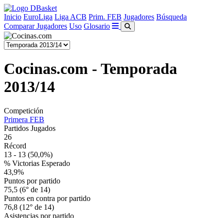
Inicio
EuroLiga
Liga ACB
Prim. FEB
Jugadores
Búsqueda
Comparar Jugadores
Uso
Glosario
Cocinas.com - Temporada
2013/14
Competición
Primera FEB
Partidos Jugados
26
Récord
13 - 13
(50,0%)
% Victorias Esperado
43,9%
Puntos por partido
75,5 (6° de 14)
Puntos en contra por partido
76,8 (12° de 14)
Asistencias por partido