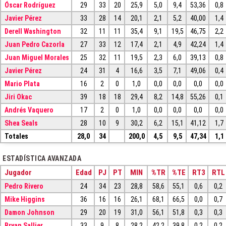
Óscar Rodríguez
29
33
20
25,9
5,0
9,4
53,36
0,8
Javier Pérez
33
28
14
20,1
2,1
5,2
40,00
1,4
Derell Washington
32
11
11
35,4
9,1
19,5
46,75
2,2
Juan Pedro Cazorla
27
33
12
17,4
2,1
4,9
42,24
1,4
Juan Miguel Morales
25
32
11
19,5
2,3
6,0
39,13
0,8
Javier Pérez
24
31
4
16,6
3,5
7,1
49,06
0,4
Mario Plata
16
2
0
1,0
0,0
0,0
0,0
0,0
Jiri Okac
39
18
18
29,4
8,2
14,8
55,26
0,1
Andrés Vaquero
17
2
0
1,0
0,0
0,0
0,0
0,0
Shea Seals
28
10
9
30,2
6,2
15,1
41,12
1,7
Totales
28,0
34
200,0
4,5
9,5
47,34
1,1
ESTADÍSTICA AVANZADA
Jugador
Edad
PJ
PT
MIN
%TR
%TE
RT3
RTL
Pedro Rivero
24
34
23
28,8
58,6
55,1
0,6
0,2
Mike Higgins
36
16
16
26,1
68,1
66,5
0,0
0,7
Damon Johnson
29
20
19
31,0
56,1
51,8
0,3
0,3
Bryan Sallier
33
9
8
28,2
42,2
39,8
0,2
0,2