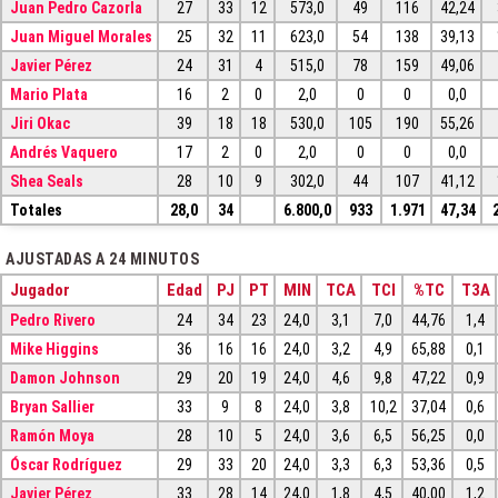
Juan Pedro Cazorla
27
33
12
573,0
49
116
42,24
Juan Miguel Morales
25
32
11
623,0
54
138
39,13
Javier Pérez
24
31
4
515,0
78
159
49,06
Mario Plata
16
2
0
2,0
0
0
0,0
Jiri Okac
39
18
18
530,0
105
190
55,26
Andrés Vaquero
17
2
0
2,0
0
0
0,0
Shea Seals
28
10
9
302,0
44
107
41,12
Totales
28,0
34
6.800,0
933
1.971
47,34
AJUSTADAS A 24 MINUTOS
Jugador
Edad
PJ
PT
MIN
TCA
TCI
%TC
T3A
Pedro Rivero
24
34
23
24,0
3,1
7,0
44,76
1,4
Mike Higgins
36
16
16
24,0
3,2
4,9
65,88
0,1
Damon Johnson
29
20
19
24,0
4,6
9,8
47,22
0,9
Bryan Sallier
33
9
8
24,0
3,8
10,2
37,04
0,6
Ramón Moya
28
10
5
24,0
3,6
6,5
56,25
0,0
Óscar Rodríguez
29
33
20
24,0
3,3
6,3
53,36
0,5
Javier Pérez
33
28
14
24,0
1,8
4,5
40,00
1,2