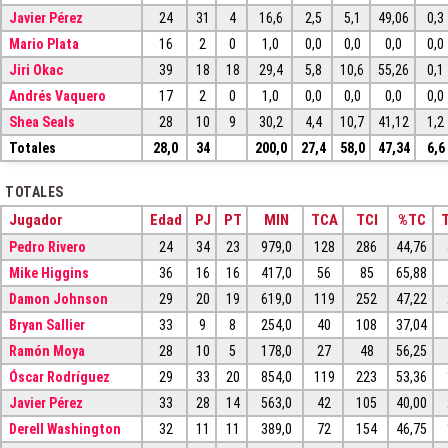
Javier Pérez
24
31
4
16,6
2,5
5,1
49,06
0,3
Mario Plata
16
2
0
1,0
0,0
0,0
0,0
0,0
Jiri Okac
39
18
18
29,4
5,8
10,6
55,26
0,1
Andrés Vaquero
17
2
0
1,0
0,0
0,0
0,0
0,0
Shea Seals
28
10
9
30,2
4,4
10,7
41,12
1,2
Totales
28,0
34
200,0
27,4
58,0
47,34
6,6
TOTALES
Jugador
Edad
PJ
PT
MIN
TCA
TCI
%TC
Pedro Rivero
24
34
23
979,0
128
286
44,76
Mike Higgins
36
16
16
417,0
56
85
65,88
Damon Johnson
29
20
19
619,0
119
252
47,22
Bryan Sallier
33
9
8
254,0
40
108
37,04
Ramón Moya
28
10
5
178,0
27
48
56,25
Óscar Rodríguez
29
33
20
854,0
119
223
53,36
Javier Pérez
33
28
14
563,0
42
105
40,00
Derell Washington
32
11
11
389,0
72
154
46,75