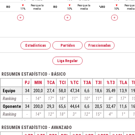
▼
Peor que la
▼
Peor que la
▼
Peor que 
RO
RO
%RO
11%
media
10%
media
10%
media
+
+
+
Estadísticas
Partidos
Fraccionadas
Liga Regular
RESUMEN ESTADÍSTICO - BÁSICO
PJ
MIN
TCA
TCI
%TC
T3A
T3I
%T3
TLA
T
Equipo
34
200,0
27,4
58,0
47,34
6,6
18,6
35,49
13,9
19
Ranking
-
14°
17°
18°
11°
10°
11°
8°
17°
1
Oponente
34
200,0
29,3
65,6
44,64
6,6
20,5
32,47
11,6
16
Ranking
-
14°
12°
18°
3°
12°
15°
4°
1°
1
RESUMEN ESTADÍSTICO - AVANZADO