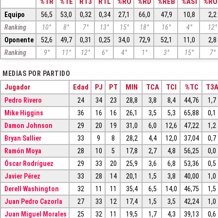
%TR
%TE
RT3
RTL
%RO
%RD
%REB
%ASI
%RO
Equipo
56,5
53,0
0,32
0,34
27,1
66,0
47,9
10,8
2,2
Ranking
10°
8°
7°
13°
15°
18°
16°
4°
12°
Oponente
52,6
49,7
0,31
0,25
34,0
72,9
52,1
11,0
2,8
Ranking
9°
11°
12°
6°
4°
1°
3°
15°
7°
MEDIAS POR PARTIDO
Jugador
Edad
PJ
PT
MIN
TCA
TCI
%TC
T3
Pedro Rivero
24
34
23
28,8
3,8
8,4
44,76
1,7
Mike Higgins
36
16
16
26,1
3,5
5,3
65,88
0,1
Damon Johnson
29
20
19
31,0
6,0
12,6
47,22
1,2
Bryan Sallier
33
9
8
28,2
4,4
12,0
37,04
0,7
Ramón Moya
28
10
5
17,8
2,7
4,8
56,25
0,0
Óscar Rodríguez
29
33
20
25,9
3,6
6,8
53,36
0,5
Javier Pérez
33
28
14
20,1
1,5
3,8
40,00
1,0
Derell Washington
32
11
11
35,4
6,5
14,0
46,75
1,5
Juan Pedro Cazorla
27
33
12
17,4
1,5
3,5
42,24
1,0
Juan Miguel Morales
25
32
11
19,5
1,7
4,3
39,13
0,6