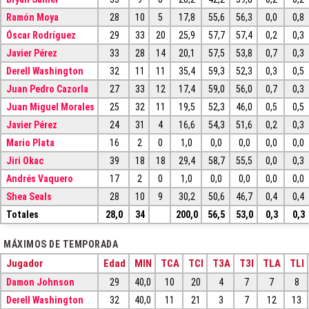
Ramón Moya
28
10
5
17,8
55,6
56,3
0,0
0,8
Óscar Rodríguez
29
33
20
25,9
57,7
57,4
0,2
0,3
Javier Pérez
33
28
14
20,1
57,5
53,8
0,7
0,3
Derell Washington
32
11
11
35,4
59,3
52,3
0,3
0,5
Juan Pedro Cazorla
27
33
12
17,4
59,0
56,0
0,7
0,3
Juan Miguel Morales
25
32
11
19,5
52,3
46,0
0,5
0,5
Javier Pérez
24
31
4
16,6
54,3
51,6
0,2
0,3
Mario Plata
16
2
0
1,0
0,0
0,0
0,0
0,0
Jiri Okac
39
18
18
29,4
58,7
55,5
0,0
0,3
Andrés Vaquero
17
2
0
1,0
0,0
0,0
0,0
0,0
Shea Seals
28
10
9
30,2
50,6
46,7
0,4
0,4
Totales
28,0
34
200,0
56,5
53,0
0,3
0,3
MÁXIMOS DE TEMPORADA
Jugador
Edad
MIN
TCA
TCI
T3A
T3I
TLA
TLI
Damon Johnson
29
40,0
10
20
4
7
7
8
Derell Washington
32
40,0
11
21
3
7
12
13