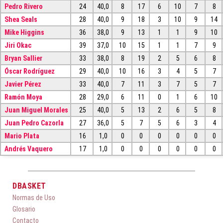
Pedro Rivero
24
40,0
8
17
6
10
7
8
Shea Seals
28
40,0
9
18
3
10
9
14
Mike Higgins
36
38,0
9
13
1
1
9
10
Jiri Okac
39
37,0
10
15
1
1
7
9
Bryan Sallier
33
38,0
8
19
2
5
6
8
Óscar Rodríguez
29
40,0
10
16
3
4
5
7
Javier Pérez
33
40,0
7
11
3
7
5
7
Ramón Moya
28
29,0
6
11
0
1
6
10
Juan Miguel Morales
25
40,0
5
13
2
6
5
8
Juan Pedro Cazorla
27
36,0
5
7
5
6
3
4
Mario Plata
16
1,0
0
0
0
0
0
0
Andrés Vaquero
17
1,0
0
0
0
0
0
0
DBASKET
Normas de Uso
Glosario
Contacto