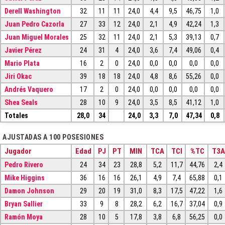
Derell Washington
32
11
11
24,0
4,4
9,5
46,75
1,0
Juan Pedro Cazorla
27
33
12
24,0
2,1
4,9
42,24
1,3
Juan Miguel Morales
25
32
11
24,0
2,1
5,3
39,13
0,7
Javier Pérez
24
31
4
24,0
3,6
7,4
49,06
0,4
Mario Plata
16
2
0
24,0
0,0
0,0
0,0
0,0
Jiri Okac
39
18
18
24,0
4,8
8,6
55,26
0,0
Andrés Vaquero
17
2
0
24,0
0,0
0,0
0,0
0,0
Shea Seals
28
10
9
24,0
3,5
8,5
41,12
1,0
Totales
28,0
34
24,0
3,3
7,0
47,34
0,8
AJUSTADAS A 100 POSESIONES
Jugador
Edad
PJ
PT
MIN
TCA
TCI
%TC
T3A
Pedro Rivero
24
34
23
28,8
5,2
11,7
44,76
2,4
Mike Higgins
36
16
16
26,1
4,9
7,4
65,88
0,1
Damon Johnson
29
20
19
31,0
8,3
17,5
47,22
1,6
Bryan Sallier
33
9
8
28,2
6,2
16,7
37,04
0,9
Ramón Moya
28
10
5
17,8
3,8
6,8
56,25
0,0