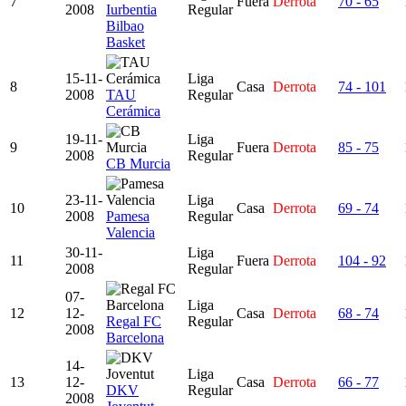
7
Fuera
Derrota
70 - 65
2008
Iurbentia
Regular
Bilbao
Basket
15-11-
Liga
8
Casa
Derrota
74 - 101
2008
TAU
Regular
Cerámica
19-11-
Liga
9
Fuera
Derrota
85 - 75
2008
Regular
CB Murcia
23-11-
Liga
10
Casa
Derrota
69 - 74
2008
Pamesa
Regular
Valencia
30-11-
Liga
11
Fuera
Derrota
104 - 92
2008
Regular
07-
Liga
12
12-
Casa
Derrota
68 - 74
Regal FC
Regular
2008
Barcelona
14-
Liga
13
12-
Casa
Derrota
66 - 77
DKV
Regular
2008