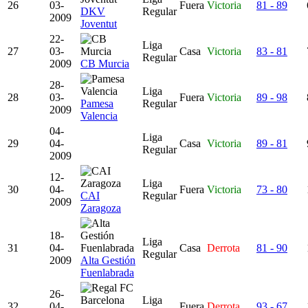
26
03-
Fuera
Victoria
81 - 89
DKV
Regular
2009
Joventut
22-
Liga
27
03-
Casa
Victoria
83 - 81
Regular
2009
CB Murcia
28-
Liga
28
03-
Fuera
Victoria
89 - 98
Pamesa
Regular
2009
Valencia
04-
Liga
29
04-
Casa
Victoria
89 - 81
Regular
2009
12-
Liga
30
04-
Fuera
Victoria
73 - 80
CAI
Regular
2009
Zaragoza
18-
Liga
31
04-
Casa
Derrota
81 - 90
Regular
2009
Alta Gestión
Fuenlabrada
26-
Liga
32
04-
Fuera
Derrota
93 - 67