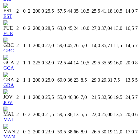
2
0
2
200,0
25,5
57,5
44,35
10,5
25,5
41,18
10,5
14,0
7
EST
2
0
2
200,0
28,5
63,0
45,24
10,0
27,0
37,04
13,0
16,5
7
FUE
2
1
1
200,0
27,0
59,0
45,76
5,0
14,0
35,71
11,5
14,5
7
GBC
2
1
1
225,0
32,0
72,5
44,14
10,5
29,5
35,59
16,0
20,0
8
GCA
2
1
1
200,0
25,0
69,0
36,23
8,5
29,0
29,31
7,5
13,5
5
GRA
2
1
1
200,0
25,5
55,0
46,36
7,0
21,5
32,56
19,5
24,5
7
JOV
2
0
2
200,0
21,5
59,5
36,13
5,5
22,0
25,00
13,5
20,0
6
MAL
2
0
2
200,0
23,0
59,5
38,66
8,0
26,5
30,19
12,0
17,0
7
MAN