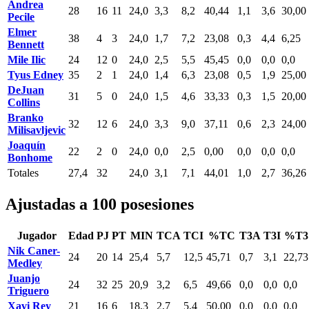
Andrea
28
16
11
24,0
3,3
8,2
40,44
1,1
3,6
30,00
Pecile
Elmer
38
4
3
24,0
1,7
7,2
23,08
0,3
4,4
6,25
Bennett
Mile Ilic
24
12
0
24,0
2,5
5,5
45,45
0,0
0,0
0,0
Tyus Edney
35
2
1
24,0
1,4
6,3
23,08
0,5
1,9
25,00
DeJuan
31
5
0
24,0
1,5
4,6
33,33
0,3
1,5
20,00
Collins
Branko
32
12
6
24,0
3,3
9,0
37,11
0,6
2,3
24,00
Milisavljevic
Joaquín
22
2
0
24,0
0,0
2,5
0,00
0,0
0,0
0,0
Bonhome
Totales
27,4
32
24,0
3,1
7,1
44,01
1,0
2,7
36,26
Ajustadas a 100 posesiones
Jugador
Edad
PJ
PT
MIN
TCA
TCI
%TC
T3A
T3I
%T3
Nik Caner-
24
20
14
25,4
5,7
12,5
45,71
0,7
3,1
22,73
Medley
Juanjo
24
32
25
20,9
3,2
6,5
49,66
0,0
0,0
0,0
Triguero
Xavi Rey
21
16
6
18,3
2,7
5,4
50,00
0,0
0,0
0,0