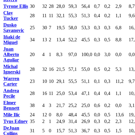
Tyrone Ellis
30
32
28
28,0
59,3
56,4
0,7
0,2
2,9
8,7
Clay
28
11
11
32,1
55,3
51,3
0,4
0,2
1,1
9,6
Tucker
Dusko
25
30
7
19,5
58,0
53,3
0,3
0,3
6,8
16,
Savanovic
Iñaki de
34
13
2
13,4
52,2
45,5
0,3
0,5
8,8
17,
Miguel
Juan
Alberto
20
4
1
8,3
97,0
100,0
0,0
3,0
0,0
0,0
Aguilar
Michal
28
32
16
21,5
57,1
55,0
0,5
0,2
5,3
13,
Ignerski
Warren
23
10
10
29,1
55,5
51,1
0,1
0,3
11,2
9,7
Carter
Andrea
28
16
11
25,0
53,4
47,1
0,4
0,4
1,1
10,
Pecile
Elmer
38
4
3
21,7
25,2
25,0
0,6
0,2
0,0
3,1
Bennett
Mile Ilic
24
12
0
8,0
48,4
45,5
0,0
0,5
13,6
19,
Tyus Edney
35
2
1
24,9
31,4
26,9
0,3
0,2
2,3
12,
DeJuan
31
5
0
15,7
51,3
36,7
0,3
0,5
1,5
10,
Collins