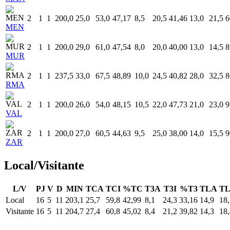
2
1
1
200,0
25,0
53,0
47,17
8,5
20,5
41,46
13,0
21,5
6
MEN
2
1
1
200,0
29,0
61,0
47,54
8,0
20,0
40,00
13,0
14,5
8
MUR
2
1
1
237,5
33,0
67,5
48,89
10,0
24,5
40,82
28,0
32,5
8
RMA
2
1
1
200,0
26,0
54,0
48,15
10,5
22,0
47,73
21,0
23,0
9
VAL
2
1
1
200,0
27,0
60,5
44,63
9,5
25,0
38,00
14,0
15,5
9
ZAR
Local/Visitante
L/V
PJ
V
D
MIN
TCA
TCI
%TC
T3A
T3I
%T3
TLA
TL
Local
16
5
11
203,1
25,7
59,8
42,99
8,1
24,3
33,16
14,9
18,
Visitante
16
5
11
204,7
27,4
60,8
45,02
8,4
21,2
39,82
14,3
18,