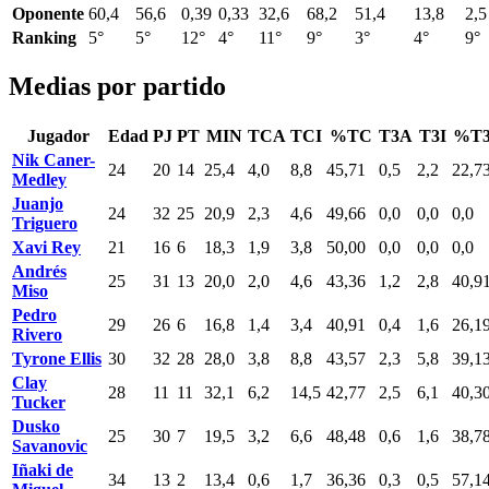
Oponente
60,4
56,6
0,39
0,33
32,6
68,2
51,4
13,8
2,5
Ranking
5°
5°
12°
4°
11°
9°
3°
4°
9°
Medias por partido
Jugador
Edad
PJ
PT
MIN
TCA
TCI
%TC
T3A
T3I
%T
Nik Caner-
24
20
14
25,4
4,0
8,8
45,71
0,5
2,2
22,7
Medley
Juanjo
24
32
25
20,9
2,3
4,6
49,66
0,0
0,0
0,0
Triguero
Xavi Rey
21
16
6
18,3
1,9
3,8
50,00
0,0
0,0
0,0
Andrés
25
31
13
20,0
2,0
4,6
43,36
1,2
2,8
40,9
Miso
Pedro
29
26
6
16,8
1,4
3,4
40,91
0,4
1,6
26,1
Rivero
Tyrone Ellis
30
32
28
28,0
3,8
8,8
43,57
2,3
5,8
39,1
Clay
28
11
11
32,1
6,2
14,5
42,77
2,5
6,1
40,3
Tucker
Dusko
25
30
7
19,5
3,2
6,6
48,48
0,6
1,6
38,7
Savanovic
Iñaki de
34
13
2
13,4
0,6
1,7
36,36
0,3
0,5
57,1