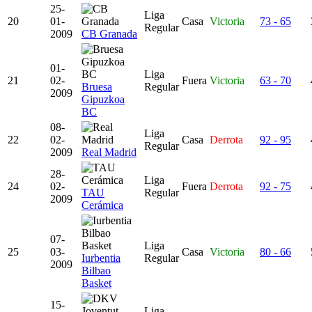
25-
Liga
20
01-
Casa
Victoria
73 - 65
Regular
2009
CB Granada
01-
Liga
21
02-
Fuera
Victoria
63 - 70
Bruesa
Regular
2009
Gipuzkoa
BC
08-
Liga
22
02-
Casa
Derrota
92 - 95
Regular
2009
Real Madrid
28-
Liga
24
02-
Fuera
Derrota
92 - 75
TAU
Regular
2009
Cerámica
07-
Liga
25
03-
Casa
Victoria
80 - 66
Iurbentia
Regular
2009
Bilbao
Basket
15-
Liga