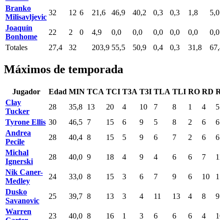
Branko
32
12
6
21,6
46,9
40,2
0,3
0,3
1,8
5,0
Milisavljevic
Joaquín
22
2
0
4,9
0,0
0,0
0,0
0,0
0,0
0,0
Bonhome
Totales
27,4
32
203,9
55,5
50,9
0,4
0,3
31,8
67,
Máximos de temporada
Jugador
Edad
MIN
TCA
TCI
T3A
T3I
TLA
TLI
RO
RD
Clay
28
35,8
13
20
4
10
7
8
1
4
5
Tucker
Tyrone Ellis
30
46,5
7
15
6
9
5
8
2
6
6
Andrea
28
40,4
8
15
5
9
6
7
2
6
6
Pecile
Michal
28
40,0
9
18
4
9
4
6
6
7
1
Ignerski
Nik Caner-
24
33,0
8
15
3
6
7
9
6
10
1
Medley
Dusko
25
39,7
8
13
3
4
11
13
4
8
9
Savanovic
Warren
23
40,0
8
16
1
3
6
6
6
4
1