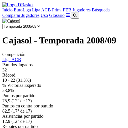
Inicio
EuroLiga
Liga ACB
Prim. FEB
Jugadores
Búsqueda
Comparar Jugadores
Uso
Glosario
Cajasol - Temporada 2008/09
Competición
Liga ACB
Partidos Jugados
32
Récord
10 - 22
(31,3%)
% Victorias Esperado
23,8%
Puntos por partido
75,9 (12° de 17)
Puntos en contra por partido
82,5 (17° de 17)
Asistencias por partido
12,9 (12° de 17)
Rebotes por partido