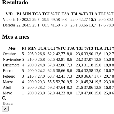
Resultado
V/D
PJ
MIN
TCA
TCI
%TC
T3A
T3I
%T3
TLA
TLI
%T
Victoria
10
202,5
29,7
59,9
49,58
9,3
22,0
42,27
16,5
20,6
80,1
Derrota
22
204,5
25,1
60,5
41,50
7,8
23,1
33,66
13,7
17,6
78,0
Mes a mes
Mes
PJ
MIN
TCA
TCI
%TC
T3A
T3I
%T3
TLA
TLI
Octubre
5
205,0
26,6
62,2
42,77
8,0
23,6
33,90
13,6
19,2
7
Noviembre
5
210,0
26,8
62,6
42,81
8,6
23,2
37,07
12,8
15,0
8
Diciembre
4
200,0
24,8
57,8
42,86
7,3
23,3
31,18
15,0
18,8
8
Enero
5
200,0
24,2
62,6
38,66
8,6
26,4
32,58
13,0
16,6
7
Febrero
3
216,7
27,0
63,7
42,41
7,3
20,0
36,67
17,7
20,7
8
Marzo
4
200,0
29,3
55,5
52,70
9,5
21,0
45,24
19,5
23,3
8
Abril
5
200,0
28,2
59,2
47,64
8,2
21,6
37,96
12,8
16,8
7
Mayo
1
200,0
23,0
52,0
44,23
8,0
17,0
47,06
15,0
25,0
6