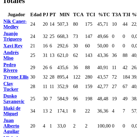
Totales
Jugador
Edad
PJ
PT
MIN
TCA
TCI
%TC
T3A
T3I
%
Nik Caner-
24
20
14
507,3
80
175
45,71
10
44
22
Medley
Juanjo
24
32
25
668,3
73
147
49,66
0
0
0,
Triguero
Xavi Rey
21
16
6
292,6
30
60
50,00
0
0
0,
Andrés
25
31
13
621,0
62
143
43,36
36
88
40
Miso
Pedro
29
26
6
435,6
36
88
40,91
11
42
26
Rivero
Tyrone Ellis
30
32
28
895,4
122
280
43,57
72
184
39
Clay
28
11
11
352,9
68
159
42,77
27
67
40
Tucker
Dusko
25
30
7
584,9
96
198
48,48
19
49
38
Savanovic
Iñaki de
34
13
2
174,1
8
22
36,36
4
7
57
Miguel
Juan
Alberto
20
4
1
33,0
2
2
100,00
0
0
0,
Aguilar