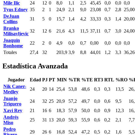
Mile Ilic
24
12
0
8,0
1,1
2,5
45,45
0,0
0,0
0,0
Tyus Edney
35
2
1
24,9
2,1
9,0
23,08
0,7
2,8
25,00
DeJuan
31
5
0
15,7
1,4
4,2
33,33
0,3
1,4
20,00
Collins
Branko
32
12
6
21,6
4,3
11,5
37,11
0,7
3,0
24,00
Milisavljevic
Joaquín
22
2
0
4,9
0,0
0,7
0,00
0,0
0,0
0,0
Bonhome
Totales
27,4
32
203,9
3,9
8,8
44,01
1,2
3,3
36,26
Estadística Avanzada
Jugador
Edad
PJ
PT
MIN
%TR
%TE
RT3
RTL
%RO
%
Nik Caner-
24
20
14
25,4
53,8
48,6
0,3
0,3
13,5
26,
Medley
Juanjo
24
32
25
20,9
57,2
49,7
0,0
0,6
9,5
16,
Triguero
Xavi Rey
21
16
6
18,3
57,9
50,0
0,0
0,9
12,3
16,
Andrés
25
31
13
20,0
59,3
55,9
0,6
0,2
2,1
7,7
Miso
Pedro
29
26
6
16,8
52,4
47,2
0,5
0,2
1,6
5,5
Rivero