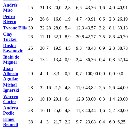
Andrés
25
31
13
20,0
2,8
6,5
43,36
1,6
4,0
40,91
Miso
Pedro
29
26
6
16,8
1,9
4,7
40,91
0,6
2,3
26,19
Rivero
Tyrone Ellis
30
32
28
28,0
5,4
12,3
43,57
3,2
8,1
39,13
Clay
28
11
11
32,1
8,9
20,8
42,77
3,5
8,8
40,30
Tucker
Dusko
25
30
7
19,5
4,5
9,3
48,48
0,9
2,3
38,78
Savanovic
Iñaki de
34
13
2
13,4
0,9
2,4
36,36
0,4
0,8
57,14
Miguel
Juan
Alberto
20
4
1
8,3
0,7
0,7
100,00
0,0
0,0
0,0
Aguilar
Michal
28
32
16
21,5
4,8
11,0
43,82
2,5
5,6
44,09
Ignerski
Warren
23
10
10
29,1
6,4
12,9
50,00
0,3
1,4
20,00
Carter
Andrea
28
16
11
25,0
4,8
11,8
40,44
1,6
5,2
30,00
Pecile
Elmer
38
4
3
21,7
2,2
9,7
23,08
0,4
6,0
6,25
Bennett