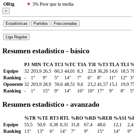
ORtg
▼
3%
Peor que la media
+
Estadísticas
Partidos
Fraccionadas
Liga Regular
Resumen estadístico - básico
PJ
MIN
TCA
TCI
%TC
T3A
T3I
%T3
TLA
TLI
%
Equipo
32
203,9
26,5
60,3
44,01
8,3
22,8
36,26
14,6
18,5
7
Ranking
-
1°
9°
5°
14°
7°
6°
8°
11°
12°
3
Oponente
32
203,9
28,9
59,6
48,51
9,6
23,2
41,57
15,1
19,9
7
Ranking
-
1°
15°
9°
14°
16°
10°
17°
9°
8°
5
Resumen estadístico - avanzado
%TR
%TE
RT3
RTL
%RO
%RD
%REB
%ASI
%
Equipo
55,5
50,9
0,38
0,31
31,8
67,4
48,6
12,1
2,4
Ranking
13°
13°
6°
14°
7°
9°
15°
14°
9°