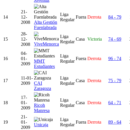
Joventut
21-
Liga
14
12-
Fuera
Derrota
84 - 79
Regular
2008
Alta Gestión
Fuenlabrada
28-
Liga
15
12-
Casa
Victoria
74 - 69
Regular
ViveMenorca
2008
04-
Liga
16
01-
Fuera
Derrota
96 - 74
MMT
Regular
2009
Estudiantes
11-01-
Liga
17
Casa
Derrota
75 - 79
2009
CAI
Regular
Zaragoza
17-
Liga
18
01-
Casa
Derrota
64 - 71
Ricoh
Regular
2009
Manresa
21-
Liga
19
01-
Fuera
Derrota
89 - 64
Unicaja
Regular
2009