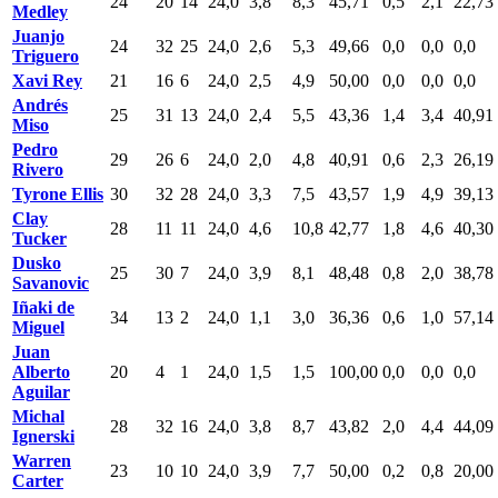
24
20
14
24,0
3,8
8,3
45,71
0,5
2,1
22,73
Medley
Juanjo
24
32
25
24,0
2,6
5,3
49,66
0,0
0,0
0,0
Triguero
Xavi Rey
21
16
6
24,0
2,5
4,9
50,00
0,0
0,0
0,0
Andrés
25
31
13
24,0
2,4
5,5
43,36
1,4
3,4
40,91
Miso
Pedro
29
26
6
24,0
2,0
4,8
40,91
0,6
2,3
26,19
Rivero
Tyrone Ellis
30
32
28
24,0
3,3
7,5
43,57
1,9
4,9
39,13
Clay
28
11
11
24,0
4,6
10,8
42,77
1,8
4,6
40,30
Tucker
Dusko
25
30
7
24,0
3,9
8,1
48,48
0,8
2,0
38,78
Savanovic
Iñaki de
34
13
2
24,0
1,1
3,0
36,36
0,6
1,0
57,14
Miguel
Juan
Alberto
20
4
1
24,0
1,5
1,5
100,00
0,0
0,0
0,0
Aguilar
Michal
28
32
16
24,0
3,8
8,7
43,82
2,0
4,4
44,09
Ignerski
Warren
23
10
10
24,0
3,9
7,7
50,00
0,2
0,8
20,00
Carter