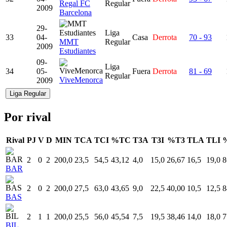
Regal FC
Regular
2009
Barcelona
29-
Liga
33
04-
Casa
Derrota
70 - 93
MMT
Regular
2009
Estudiantes
09-
Liga
34
05-
Fuera
Derrota
81 - 69
Regular
ViveMenorca
2009
Liga Regular
Por rival
Rival
PJ
V
D
MIN
TCA
TCI
%TC
T3A
T3I
%T3
TLA
TLI
2
0
2
200,0
23,5
54,5
43,12
4,0
15,0
26,67
16,5
19,0
8
BAR
2
0
2
200,0
27,5
63,0
43,65
9,0
22,5
40,00
10,5
12,5
8
BAS
2
1
1
200,0
25,5
56,0
45,54
7,5
19,5
38,46
14,0
18,0
7
BIL