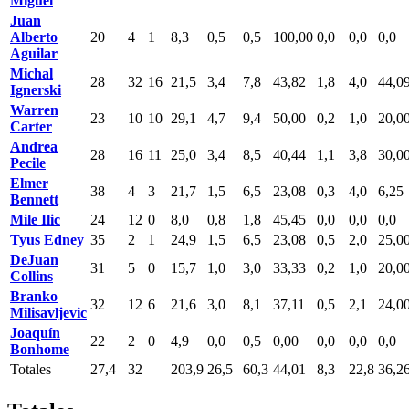
Miguel
Juan
Alberto
20
4
1
8,3
0,5
0,5
100,00
0,0
0,0
0,0
Aguilar
Michal
28
32
16
21,5
3,4
7,8
43,82
1,8
4,0
44,0
Ignerski
Warren
23
10
10
29,1
4,7
9,4
50,00
0,2
1,0
20,0
Carter
Andrea
28
16
11
25,0
3,4
8,5
40,44
1,1
3,8
30,0
Pecile
Elmer
38
4
3
21,7
1,5
6,5
23,08
0,3
4,0
6,25
Bennett
Mile Ilic
24
12
0
8,0
0,8
1,8
45,45
0,0
0,0
0,0
Tyus Edney
35
2
1
24,9
1,5
6,5
23,08
0,5
2,0
25,0
DeJuan
31
5
0
15,7
1,0
3,0
33,33
0,2
1,0
20,0
Collins
Branko
32
12
6
21,6
3,0
8,1
37,11
0,5
2,1
24,0
Milisavljevic
Joaquín
22
2
0
4,9
0,0
0,5
0,00
0,0
0,0
0,0
Bonhome
Totales
27,4
32
203,9
26,5
60,3
44,01
8,3
22,8
36,2