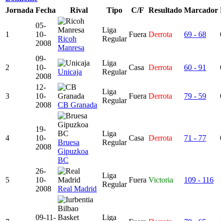
Jornada
Fecha
Rival
Tipo
C/F
Resultado
Marcador
05-
Liga
1
10-
Fuera
Derrota
69 - 68
Ricoh
Regular
2008
Manresa
09-
Liga
2
10-
Casa
Derrota
60 - 91
Unicaja
Regular
2008
12-
Liga
3
10-
Fuera
Derrota
79 - 59
Regular
2008
CB Granada
19-
Liga
4
10-
Casa
Derrota
71 - 77
Bruesa
Regular
2008
Gipuzkoa
BC
26-
Liga
5
10-
Fuera
Victoria
109 - 116
Regular
2008
Real Madrid
09-11-
Liga