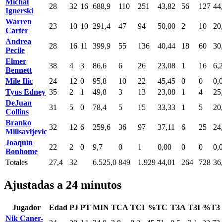
Michal
28
32
16
688,9
110
251
43,82
56
127
44
Ignerski
Warren
23
10
10
291,4
47
94
50,00
2
10
20
Carter
Andrea
28
16
11
399,9
55
136
40,44
18
60
30
Pecile
Elmer
38
4
3
86,6
6
26
23,08
1
16
6,
Bennett
Mile Ilic
24
12
0
95,8
10
22
45,45
0
0
0,
Tyus Edney
35
2
1
49,8
3
13
23,08
1
4
25
DeJuan
31
5
0
78,4
5
15
33,33
1
5
20
Collins
Branko
32
12
6
259,6
36
97
37,11
6
25
24
Milisavljevic
Joaquín
22
2
0
9,7
0
1
0,00
0
0
0,
Bonhome
Totales
27,4
32
6.525,0
849
1.929
44,01
264
728
36
Ajustadas a 24 minutos
Jugador
Edad
PJ
PT
MIN
TCA
TCI
%TC
T3A
T3I
%T3
Nik Caner-