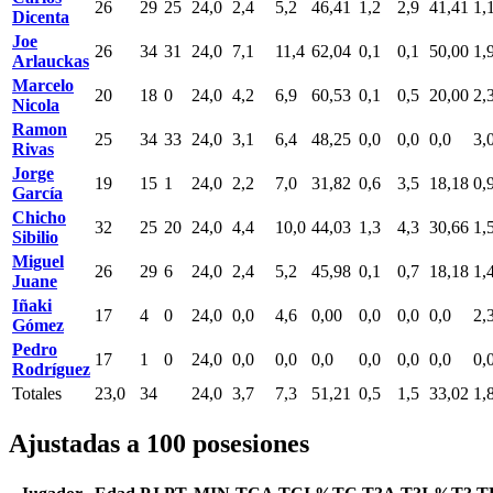
26
29
25
24,0
2,4
5,2
46,41
1,2
2,9
41,41
1,
Dicenta
Joe
26
34
31
24,0
7,1
11,4
62,04
0,1
0,1
50,00
1,
Arlauckas
Marcelo
20
18
0
24,0
4,2
6,9
60,53
0,1
0,5
20,00
2,
Nicola
Ramon
25
34
33
24,0
3,1
6,4
48,25
0,0
0,0
0,0
3,
Rivas
Jorge
19
15
1
24,0
2,2
7,0
31,82
0,6
3,5
18,18
0,
García
Chicho
32
25
20
24,0
4,4
10,0
44,03
1,3
4,3
30,66
1,
Sibilio
Miguel
26
29
6
24,0
2,4
5,2
45,98
0,1
0,7
18,18
1,
Juane
Iñaki
17
4
0
24,0
0,0
4,6
0,00
0,0
0,0
0,0
2,
Gómez
Pedro
17
1
0
24,0
0,0
0,0
0,0
0,0
0,0
0,0
0,
Rodríguez
Totales
23,0
34
24,0
3,7
7,3
51,21
0,5
1,5
33,02
1,
Ajustadas a 100 posesiones