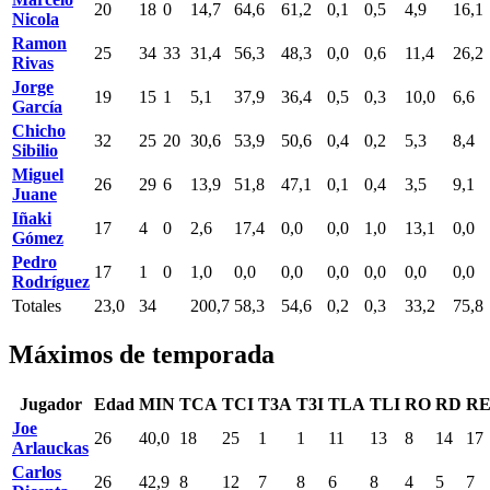
20
18
0
14,7
64,6
61,2
0,1
0,5
4,9
16,1
Nicola
Ramon
25
34
33
31,4
56,3
48,3
0,0
0,6
11,4
26,2
Rivas
Jorge
19
15
1
5,1
37,9
36,4
0,5
0,3
10,0
6,6
García
Chicho
32
25
20
30,6
53,9
50,6
0,4
0,2
5,3
8,4
Sibilio
Miguel
26
29
6
13,9
51,8
47,1
0,1
0,4
3,5
9,1
Juane
Iñaki
17
4
0
2,6
17,4
0,0
0,0
1,0
13,1
0,0
Gómez
Pedro
17
1
0
1,0
0,0
0,0
0,0
0,0
0,0
0,0
Rodríguez
Totales
23,0
34
200,7
58,3
54,6
0,2
0,3
33,2
75,8
Máximos de temporada
Jugador
Edad
MIN
TCA
TCI
T3A
T3I
TLA
TLI
RO
RD
R
Joe
26
40,0
18
25
1
1
11
13
8
14
17
Arlauckas
Carlos
26
42,9
8
12
7
8
6
8
4
5
7