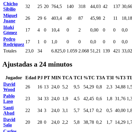
Chicho
32
25
20
764,5
140
318
44,03
42
137
30,6
Sibilio
Miguel
26
29
6
403,4
40
87
45,98
2
11
18,1
Juane
Iñaki
17
4
0
10,4
0
2
0,00
0
0
0,0
Gómez
Pedro
17
1
0
1,0
0
0
0,0
0
0
0,0
Rodríguez
Totales
23,0
34
6.825,0
1.059
2.068
51,21
139
421
33,0
Ajustadas a 24 minutos
Jugador
Edad
PJ
PT
MIN
TCA
TCI
%TC
T3A
T3I
%T3
T
David
26
16
13
24,0
5,2
9,5
54,29
0,8
2,3
34,88
1,
Wood
Pablo
23
34
33
24,0
1,9
4,5
42,45
0,6
1,8
31,76
1,
Laso
Santi
22
34
3
24,0
3,1
5,7
54,17
0,2
0,5
40,00
1,
Abad
David
20
28
0
24,0
2,2
5,8
38,78
0,2
1,7
14,29
1,
Sala
Carlos