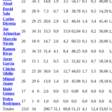
22
34
3
14,8
1,9
3,5
54,17
0,1
0,3
40,00
1
Abad
David
20
28
0
7,3
0,7
1,8
38,78
0,1
0,5
14,29
0
Sala
Carlos
26
29
25
28,6
2,9
6,2
46,41
1,4
3,4
41,41
1
Dicenta
Joe
26
34
31
33,5
9,9
15,9
62,04
0,1
0,2
50,00
2
Arlauckas
Marcelo
20
18
0
14,7
2,6
4,2
60,53
0,1
0,3
20,00
1
Nicola
Ramon
25
34
33
31,4
4,1
8,4
48,25
0,0
0,0
0,0
3
Rivas
Jorge
19
15
1
5,1
0,5
1,5
31,82
0,1
0,7
18,18
0
García
Chicho
32
25
20
30,6
5,6
12,7
44,03
1,7
5,5
30,66
1
Sibilio
Miguel
26
29
6
13,9
1,4
3,0
45,98
0,1
0,4
18,18
0
Juane
Iñaki
17
4
0
2,6
0,0
0,5
0,00
0,0
0,0
0,0
0
Gómez
Pedro
17
1
0
1,0
0,0
0,0
0,0
0,0
0,0
0,0
0
Rodríguez
Totales
23,0
34
200,7
31,1
60,8
51,21
4,1
12,4
33,02
1