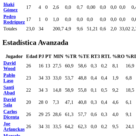
Iñaki
17
4
0
2,6
0,0
0,7
0,00
0,0
0,0
0,0
0,
Gómez
Pedro
17
1
0
1,0
0,0
0,0
0,0
0,0
0,0
0,0
0,
Rodríguez
Totales
23,0
34
200,7
4,9
9,6
51,21
0,6
2,0
33,02
2,
Estadística Avanzada
Jugador
Edad
PJ
PT
MIN
%TR
%TE
RT3
RTL
%RO
%R
David
26
16
13
27,5
60,9
58,6
0,3
0,2
8,1
16,9
Wood
Pablo
23
34
33
33,0
53,7
48,8
0,4
0,4
1,9
6,8
Laso
Santi
22
34
3
14,8
58,9
55,8
0,1
0,5
9,2
18,5
Abad
David
20
28
0
7,3
47,1
40,8
0,3
0,4
4,6
6,1
Sala
Carlos
26
29
25
28,6
61,3
57,7
0,6
0,3
4,0
9,1
Dicenta
Joe
26
34
31
33,5
64,2
62,3
0,0
0,2
9,5
24,1
Arlauckas
Marcelo