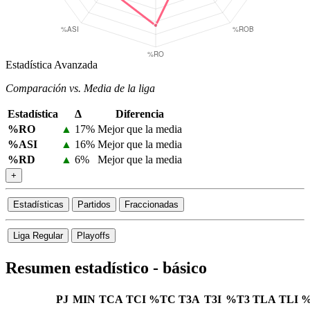
Estadística Avanzada
Comparación vs. Media de la liga
Estadística
Δ
Diferencia
%RO
▲
17%
Mejor que la media
%ASI
▲
16%
Mejor que la media
%RD
▲
6%
Mejor que la media
+
Estadísticas
Partidos
Fraccionadas
Liga Regular
Playoffs
Resumen estadístico - básico
PJ
MIN
TCA
TCI
%TC
T3A
T3I
%T3
TLA
TLI
%