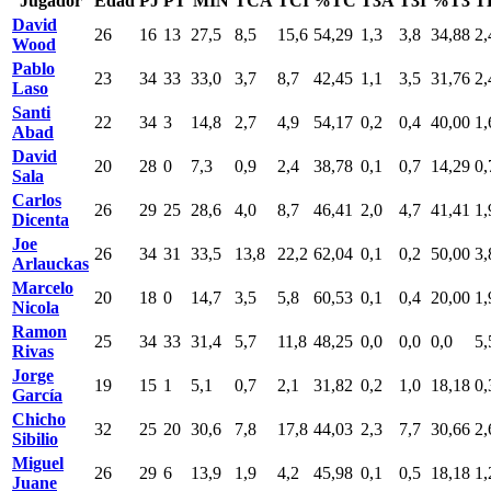
Jugador
Edad
PJ
PT
MIN
TCA
TCI
%TC
T3A
T3I
%T3
T
David
26
16
13
27,5
8,5
15,6
54,29
1,3
3,8
34,88
2,
Wood
Pablo
23
34
33
33,0
3,7
8,7
42,45
1,1
3,5
31,76
2,
Laso
Santi
22
34
3
14,8
2,7
4,9
54,17
0,2
0,4
40,00
1,
Abad
David
20
28
0
7,3
0,9
2,4
38,78
0,1
0,7
14,29
0,
Sala
Carlos
26
29
25
28,6
4,0
8,7
46,41
2,0
4,7
41,41
1,
Dicenta
Joe
26
34
31
33,5
13,8
22,2
62,04
0,1
0,2
50,00
3,
Arlauckas
Marcelo
20
18
0
14,7
3,5
5,8
60,53
0,1
0,4
20,00
1,
Nicola
Ramon
25
34
33
31,4
5,7
11,8
48,25
0,0
0,0
0,0
5,
Rivas
Jorge
19
15
1
5,1
0,7
2,1
31,82
0,2
1,0
18,18
0,
García
Chicho
32
25
20
30,6
7,8
17,8
44,03
2,3
7,7
30,66
2,
Sibilio
Miguel
26
29
6
13,9
1,9
4,2
45,98
0,1
0,5
18,18
1,
Juane