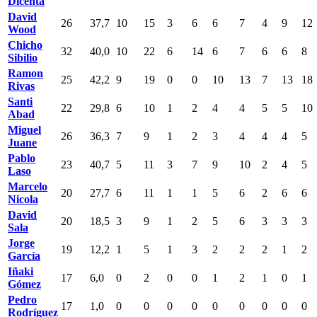
Dicenta
David
26
37,7
10
15
3
6
6
7
4
9
12
Wood
Chicho
32
40,0
10
22
6
14
6
7
6
6
8
Sibilio
Ramon
25
42,2
9
19
0
0
10
13
7
13
18
Rivas
Santi
22
29,8
6
10
1
2
4
4
5
5
10
Abad
Miguel
26
36,3
7
9
1
2
3
4
4
4
5
Juane
Pablo
23
40,7
5
11
3
7
9
10
2
4
5
Laso
Marcelo
20
27,7
6
11
1
1
5
6
2
6
6
Nicola
David
20
18,5
3
9
1
2
5
6
3
3
3
Sala
Jorge
19
12,2
1
5
1
3
2
2
2
1
2
García
Iñaki
17
6,0
0
2
0
0
1
2
1
0
1
Gómez
Pedro
17
1,0
0
0
0
0
0
0
0
0
0
Rodríguez