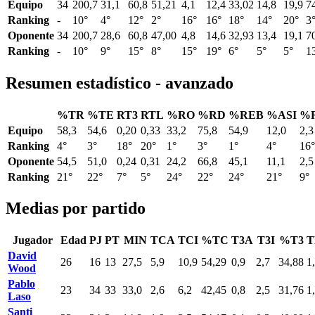
Equipo
34
200,7
31,1
60,8
51,21
4,1
12,4
33,02
14,8
19,9
7
Ranking
-
10°
4°
12°
2°
16°
16°
18°
14°
20°
3
Oponente
34
200,7
28,6
60,8
47,00
4,8
14,6
32,93
13,4
19,1
7
Ranking
-
10°
9°
15°
8°
15°
19°
6°
5°
5°
1
Resumen estadístico - avanzado
%TR
%TE
RT3
RTL
%RO
%RD
%REB
%ASI
%
Equipo
58,3
54,6
0,20
0,33
33,2
75,8
54,9
12,0
2,3
Ranking
4°
3°
18°
20°
1°
3°
1°
4°
16°
Oponente
54,5
51,0
0,24
0,31
24,2
66,8
45,1
11,1
2,5
Ranking
21°
22°
7°
5°
24°
22°
24°
21°
9°
Medias por partido
Jugador
Edad
PJ
PT
MIN
TCA
TCI
%TC
T3A
T3I
%T3
T
David
26
16
13
27,5
5,9
10,9
54,29
0,9
2,7
34,88
1
Wood
Pablo
23
34
33
33,0
2,6
6,2
42,45
0,8
2,5
31,76
1
Laso
Santi