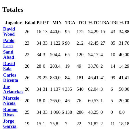
Totales
Jugador
Edad
PJ
PT
MIN
TCA
TCI
%TC
T3A
T3I
%T
David
26
16
13
440,6
95
175
54,29
15
43
34,8
Wood
Pablo
23
34
33
1.122,6
90
212
42,45
27
85
31,7
Laso
Santi
22
34
3
504,4
65
120
54,17
4
10
40,0
Abad
David
20
28
0
203,4
19
49
38,78
2
14
14,2
Sala
Carlos
26
29
25
830,0
84
181
46,41
41
99
41,4
Dicenta
Joe
26
34
31
1.137,4
335
540
62,04
3
6
50,0
Arlauckas
Marcelo
20
18
0
265,0
46
76
60,53
1
5
20,0
Nicola
Ramon
25
34
33
1.066,6
138
286
48,25
0
0
0,0
Rivas
Jorge
19
15
1
75,8
7
22
31,82
2
11
18,1
García