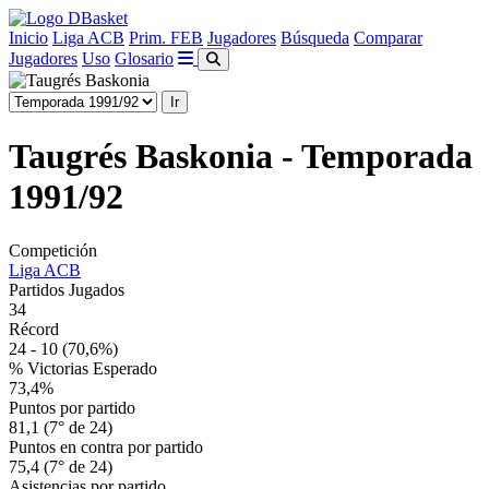
Inicio
Liga ACB
Prim. FEB
Jugadores
Búsqueda
Comparar
Jugadores
Uso
Glosario
Taugrés Baskonia - Temporada
1991/92
Competición
Liga ACB
Partidos Jugados
34
Récord
24 - 10
(70,6%)
% Victorias Esperado
73,4%
Puntos por partido
81,1 (7° de 24)
Puntos en contra por partido
75,4 (7° de 24)
Asistencias por partido