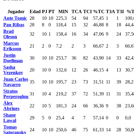
Jugador
Edad
PJ
PT
MIN
TCA
TCI
%TC
T3A
T3I
%T
Ante Tomic
28
10
10
225,3
54
94
57,45
1
1
100,
Pau Ribas
28
8
0
118,4
15
32
46,88
8
18
44,4
Brad
32
10
1
158,4
16
34
47,06
9
24
37,5
Oleson
Marcus
21
2
0
7,2
2
3
66,67
2
3
66,6
Eriksson
Justin
30
10
10
253,7
36
82
43,90
14
33
42,4
Doellman
Sasha
20
10
0
132,6
12
26
46,15
4
13
30,7
Vezenkov
Juan Carlos
35
10
10
195,7
23
73
31,51
11
39
28,2
Navarro
Stratos
31
10
4
219,2
37
72
51,39
11
31
35,4
Perperoglou
Álex
22
10
5
181,3
24
66
36,36
9
38
23,6
Abrines
Shane
29
5
0
25,4
4
7
57,14
0
0
0,0
Lawal
Tomas
24
10
10
250,6
46
75
61,33
14
28
50,0
Satoransky