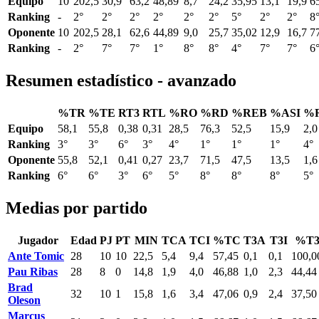
Equipo
10
202,5
30,9
63,2
48,89
8,7
24,2
35,95
13,1
19,9
6
Ranking
-
2°
2°
2°
2°
2°
2°
5°
2°
2°
8
Oponente
10
202,5
28,1
62,6
44,89
9,0
25,7
35,02
12,9
16,7
7
Ranking
-
2°
7°
7°
1°
8°
8°
4°
7°
7°
6
Resumen estadístico - avanzado
%TR
%TE
RT3
RTL
%RO
%RD
%REB
%ASI
%
Equipo
58,1
55,8
0,38
0,31
28,5
76,3
52,5
15,9
2,0
Ranking
3°
3°
6°
3°
4°
1°
1°
1°
4°
Oponente
55,8
52,1
0,41
0,27
23,7
71,5
47,5
13,5
1,6
Ranking
6°
6°
3°
6°
5°
8°
8°
8°
5°
Medias por partido
Jugador
Edad
PJ
PT
MIN
TCA
TCI
%TC
T3A
T3I
%T
Ante Tomic
28
10
10
22,5
5,4
9,4
57,45
0,1
0,1
100,0
Pau Ribas
28
8
0
14,8
1,9
4,0
46,88
1,0
2,3
44,44
Brad
32
10
1
15,8
1,6
3,4
47,06
0,9
2,4
37,50
Oleson
Marcus