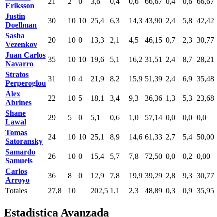
21
2
0
3,6
0,4
0,6
66,67
0,4
0,6
66,67
Eriksson
Justin
30
10
10
25,4
6,3
14,3
43,90
2,4
5,8
42,42
Doellman
Sasha
20
10
0
13,3
2,1
4,5
46,15
0,7
2,3
30,77
Vezenkov
Juan Carlos
35
10
10
19,6
5,1
16,2
31,51
2,4
8,7
28,21
Navarro
Stratos
31
10
4
21,9
8,2
15,9
51,39
2,4
6,9
35,48
Perperoglou
Álex
22
10
5
18,1
3,4
9,3
36,36
1,3
5,3
23,68
Abrines
Shane
29
5
0
5,1
0,6
1,0
57,14
0,0
0,0
0,0
Lawal
Tomas
24
10
10
25,1
8,9
14,6
61,33
2,7
5,4
50,00
Satoransky
Samardo
26
10
0
15,4
5,7
7,8
72,50
0,0
0,2
0,00
Samuels
Carlos
36
8
0
12,9
7,8
19,9
39,29
2,8
9,3
30,77
Arroyo
Totales
27,8
10
202,5
1,1
2,3
48,89
0,3
0,9
35,95
Estadística Avanzada