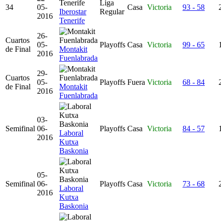
Liga
34
05-
Casa
Victoria
93 - 58
Iberostar
Regular
2016
Tenerife
26-
Cuartos
05-
Playoffs
Casa
Victoria
99 - 65
de Final
Montakit
2016
Fuenlabrada
29-
Cuartos
05-
Playoffs
Fuera
Victoria
68 - 84
de Final
Montakit
2016
Fuenlabrada
03-
Semifinal
06-
Playoffs
Casa
Victoria
84 - 57
Laboral
2016
Kutxa
Baskonia
05-
Semifinal
06-
Playoffs
Casa
Victoria
73 - 68
Laboral
2016
Kutxa
Baskonia