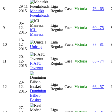
29-11-
Liga
8
Casa
Victoria
76 - 65
2015
Montakit
Regular
Fuenlabrada
06-
Liga
9
12-
Fuera
Victoria
60 - 75
ICL
Regular
2015
Manresa
13-
Liga
10
12-
Fuera
Victoria
77 - 81
Unicaja
Regular
2015
20-
Liga
11
12-
Casa
Victoria
83 - 74
FIATC
Regular
2015
Joventut
23-
Liga
12
12-
Casa
Victoria
66 - 57
Regular
Dominion
2015
Bilbao
Basket
27-
Liga