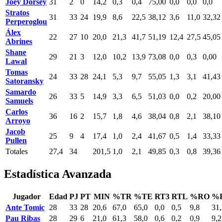
Joey Dorsey
31
2
0
14,2
0,3
0,4
75,00
0,0
0,0
0,0
Stratos
31
33
24
19,9
8,6
22,5
38,12
3,6
11,0
32,32
Perperoglou
Álex
22
27
10
20,0
21,3
41,7
51,19
12,4
27,5
45,05
Abrines
Shane
29
21
3
12,0
10,2
13,9
73,08
0,0
0,3
0,00
Lawal
Tomas
24
33
28
24,1
5,3
9,7
55,05
1,3
3,1
41,43
Satoransky
Samardo
26
33
5
14,9
3,3
6,5
51,03
0,0
0,2
20,00
Samuels
Carlos
36
16
2
15,7
1,8
4,6
38,04
0,8
2,1
38,10
Arroyo
Jacob
25
9
4
17,4
1,0
2,4
41,67
0,5
1,4
33,33
Pullen
Totales
27,4
34
201,5
1,0
2,1
49,85
0,3
0,8
39,36
Estadística Avanzada
Jugador
Edad
PJ
PT
MIN
%TR
%TE
RT3
RTL
%RO
%
Ante Tomic
28
33
28
20,6
67,0
65,0
0,0
0,5
9,8
31,
Pau Ribas
28
29
6
21,0
61,3
58,0
0,6
0,2
0,9
9,2