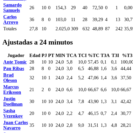
Samardo
26
10
0
154,3
29
40
72,50
0
1
0,00
Samuels
Carlos
36
8
0
103,0
11
28
39,29
4
13
30,7
Arroyo
Totales
27,8
10
2.025,0
309
632
48,89
87
242
35,9
Ajustadas a 24 minutos
Jugador
Edad
PJ
PT
MIN
TCA
TCI
%TC
T3A
T3I
%T3
Ante Tomic
28
10
10
24,0
5,8
10,0
57,45
0,1
0,1
100,0
Pau Ribas
28
8
0
24,0
3,0
6,5
46,88
1,6
3,6
44,44
Brad
32
10
1
24,0
2,4
5,2
47,06
1,4
3,6
37,50
Oleson
Marcus
21
2
0
24,0
6,6
10,0
66,67
6,6
10,0
66,67
Eriksson
Justin
30
10
10
24,0
3,4
7,8
43,90
1,3
3,1
42,42
Doellman
Sasha
20
10
0
24,0
2,2
4,7
46,15
0,7
2,4
30,77
Vezenkov
Juan Carlos
35
10
10
24,0
2,8
9,0
31,51
1,3
4,8
28,21
Navarro