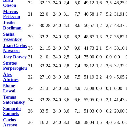
Brad
32
32
13
24,0
2,4
5,0
49,12
1,6
3,5
46,25
Oleson
Marcus
21
22
0
24,0
3,1
7,7
40,58
1,7
5,2
31,91
Eriksson
Justin
30
30
28
24,0
4,3
8,6
50,57
1,2
2,7
43,37
Doellman
Sasha
20
33
2
24,0
3,0
6,2
48,67
1,3
3,7
35,82
Vezenkov
Juan Carlos
35
21
15
24,0
3,7
9,0
41,73
2,1
5,4
38,10
Navarro
Joey Dorsey
31
2
0
24,0
2,5
3,4
75,00
0,0
0,0
0,0
Stratos
31
33
24
24,0
2,8
7,4
38,12
1,2
3,6
32,32
Perperoglou
Álex
22
27
10
24,0
3,8
7,5
51,19
2,2
4,9
45,05
Abrines
Shane
29
21
3
24,0
3,6
4,9
73,08
0,0
0,1
0,00
Lawal
Tomas
24
33
28
24,0
3,6
6,6
55,05
0,9
2,1
41,43
Satoransky
Samardo
26
33
5
24,0
3,6
7,1
51,03
0,0
0,2
20,00
Samuels
Carlos
36
16
2
24,0
3,3
8,8
38,04
1,5
4,0
38,10
Arroyo