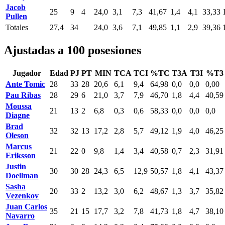
Jacob
25
9
4
24,0
3,1
7,3
41,67
1,4
4,1
33,33
Pullen
Totales
27,4
34
24,0
3,6
7,1
49,85
1,1
2,9
39,36
Ajustadas a 100 posesiones
Jugador
Edad
PJ
PT
MIN
TCA
TCI
%TC
T3A
T3I
%T3
Ante Tomic
28
33
28
20,6
6,1
9,4
64,98
0,0
0,0
0,00
Pau Ribas
28
29
6
21,0
3,7
7,9
46,70
1,8
4,4
40,59
Moussa
21
13
2
6,8
0,3
0,6
58,33
0,0
0,0
0,0
Diagne
Brad
32
32
13
17,2
2,8
5,7
49,12
1,9
4,0
46,25
Oleson
Marcus
21
22
0
9,8
1,4
3,4
40,58
0,7
2,3
31,91
Eriksson
Justin
30
30
28
24,3
6,5
12,9
50,57
1,8
4,1
43,37
Doellman
Sasha
20
33
2
13,2
3,0
6,2
48,67
1,3
3,7
35,82
Vezenkov
Juan Carlos
35
21
15
17,7
3,2
7,8
41,73
1,8
4,7
38,10
Navarro