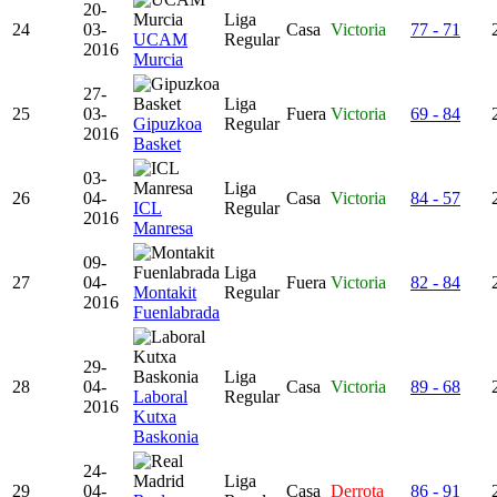
20-
Liga
24
03-
Casa
Victoria
77 - 71
UCAM
Regular
2016
Murcia
27-
Liga
25
03-
Fuera
Victoria
69 - 84
Gipuzkoa
Regular
2016
Basket
03-
Liga
26
04-
Casa
Victoria
84 - 57
ICL
Regular
2016
Manresa
09-
Liga
27
04-
Fuera
Victoria
82 - 84
Montakit
Regular
2016
Fuenlabrada
29-
Liga
28
04-
Casa
Victoria
89 - 68
Laboral
Regular
2016
Kutxa
Baskonia
24-
Liga
29
04-
Casa
Derrota
86 - 91