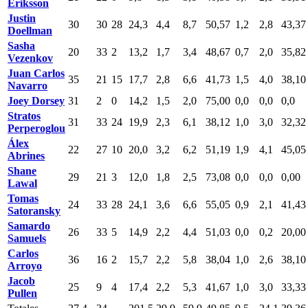
Eriksson
Justin
30
30
28
24,3
4,4
8,7
50,57
1,2
2,8
43,37
Doellman
Sasha
20
33
2
13,2
1,7
3,4
48,67
0,7
2,0
35,82
Vezenkov
Juan Carlos
35
21
15
17,7
2,8
6,6
41,73
1,5
4,0
38,10
Navarro
Joey Dorsey
31
2
0
14,2
1,5
2,0
75,00
0,0
0,0
0,0
Stratos
31
33
24
19,9
2,3
6,1
38,12
1,0
3,0
32,32
Perperoglou
Álex
22
27
10
20,0
3,2
6,2
51,19
1,9
4,1
45,05
Abrines
Shane
29
21
3
12,0
1,8
2,5
73,08
0,0
0,0
0,00
Lawal
Tomas
24
33
28
24,1
3,6
6,6
55,05
0,9
2,1
41,43
Satoransky
Samardo
26
33
5
14,9
2,2
4,4
51,03
0,0
0,2
20,00
Samuels
Carlos
36
16
2
15,7
2,2
5,8
38,04
1,0
2,6
38,10
Arroyo
Jacob
25
9
4
17,4
2,2
5,3
41,67
1,0
3,0
33,33
Pullen