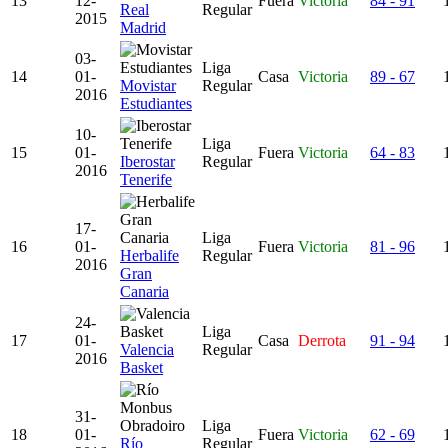
13
12-
Fuera
Victoria
84 - 91
Real
Regular
2015
Madrid
03-
Liga
14
01-
Casa
Victoria
89 - 67
Movistar
Regular
2016
Estudiantes
10-
Liga
15
01-
Fuera
Victoria
64 - 83
Iberostar
Regular
2016
Tenerife
17-
Liga
16
01-
Fuera
Victoria
81 - 96
Herbalife
Regular
2016
Gran
Canaria
24-
Liga
17
01-
Casa
Derrota
91 - 94
Valencia
Regular
2016
Basket
31-
Liga
18
01-
Fuera
Victoria
62 - 69
Río
Regular