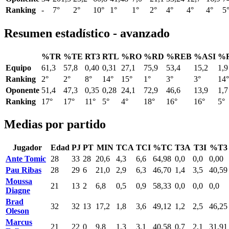
Ranking
-
7°
2°
10°
1°
1°
2°
4°
4°
4°
5
Resumen estadístico - avanzado
%TR
%TE
RT3
RTL
%RO
%RD
%REB
%ASI
%
Equipo
61,3
57,8
0,40
0,31
27,1
75,9
53,4
15,2
1,9
Ranking
2°
2°
8°
14°
15°
1°
3°
3°
14°
Oponente
51,4
47,3
0,35
0,28
24,1
72,9
46,6
13,9
1,7
Ranking
17°
17°
11°
5°
4°
18°
16°
16°
5°
Medias por partido
Jugador
Edad
PJ
PT
MIN
TCA
TCI
%TC
T3A
T3I
%T3
Ante Tomic
28
33
28
20,6
4,3
6,6
64,98
0,0
0,0
0,00
Pau Ribas
28
29
6
21,0
2,9
6,3
46,70
1,4
3,5
40,59
Moussa
21
13
2
6,8
0,5
0,9
58,33
0,0
0,0
0,0
Diagne
Brad
32
32
13
17,2
1,8
3,6
49,12
1,2
2,5
46,25
Oleson
Marcus
21
22
0
9,8
1,3
3,1
40,58
0,7
2,1
31,91