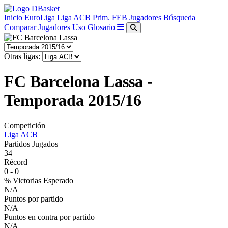
Inicio
EuroLiga
Liga ACB
Prim. FEB
Jugadores
Búsqueda
Comparar Jugadores
Uso
Glosario
Otras ligas:
FC Barcelona Lassa -
Temporada 2015/16
Competición
Liga ACB
Partidos Jugados
34
Récord
0 - 0
% Victorias Esperado
N/A
Puntos por partido
N/A
Puntos en contra por partido
N/A