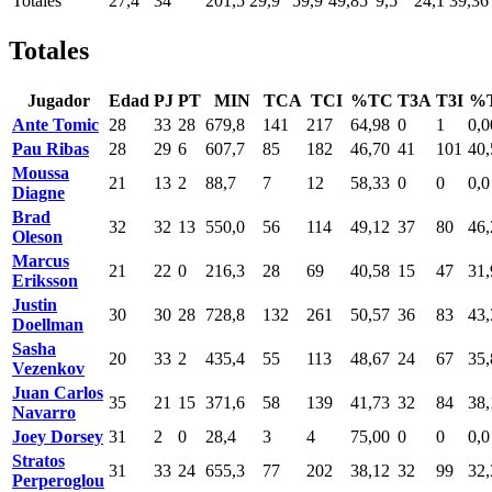
Totales
27,4
34
201,5
29,9
59,9
49,85
9,5
24,1
39,36
Totales
Jugador
Edad
PJ
PT
MIN
TCA
TCI
%TC
T3A
T3I
%
Ante Tomic
28
33
28
679,8
141
217
64,98
0
1
0,0
Pau Ribas
28
29
6
607,7
85
182
46,70
41
101
40,
Moussa
21
13
2
88,7
7
12
58,33
0
0
0,0
Diagne
Brad
32
32
13
550,0
56
114
49,12
37
80
46,
Oleson
Marcus
21
22
0
216,3
28
69
40,58
15
47
31,
Eriksson
Justin
30
30
28
728,8
132
261
50,57
36
83
43,
Doellman
Sasha
20
33
2
435,4
55
113
48,67
24
67
35,
Vezenkov
Juan Carlos
35
21
15
371,6
58
139
41,73
32
84
38,
Navarro
Joey Dorsey
31
2
0
28,4
3
4
75,00
0
0
0,0
Stratos
31
33
24
655,3
77
202
38,12
32
99
32,
Perperoglou