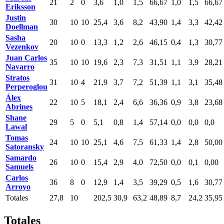
21
2
0
3,6
1,0
1,5
66,67
1,0
1,5
66,67
Eriksson
Justin
30
10
10
25,4
3,6
8,2
43,90
1,4
3,3
42,42
Doellman
Sasha
20
10
0
13,3
1,2
2,6
46,15
0,4
1,3
30,77
Vezenkov
Juan Carlos
35
10
10
19,6
2,3
7,3
31,51
1,1
3,9
28,21
Navarro
Stratos
31
10
4
21,9
3,7
7,2
51,39
1,1
3,1
35,48
Perperoglou
Álex
22
10
5
18,1
2,4
6,6
36,36
0,9
3,8
23,68
Abrines
Shane
29
5
0
5,1
0,8
1,4
57,14
0,0
0,0
0,0
Lawal
Tomas
24
10
10
25,1
4,6
7,5
61,33
1,4
2,8
50,00
Satoransky
Samardo
26
10
0
15,4
2,9
4,0
72,50
0,0
0,1
0,00
Samuels
Carlos
36
8
0
12,9
1,4
3,5
39,29
0,5
1,6
30,77
Arroyo
Totales
27,8
10
202,5
30,9
63,2
48,89
8,7
24,2
35,95
Totales