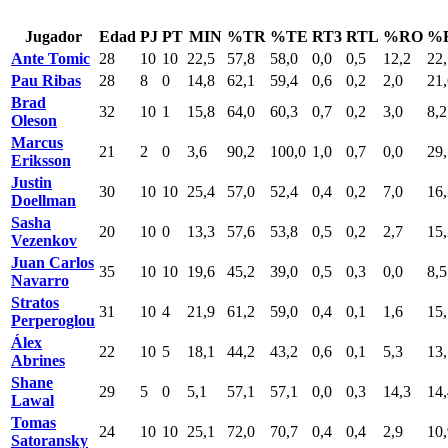
Jugador
Edad
PJ
PT
MIN
%TR
%TE
RT3
RTL
%RO
%
Ante Tomic
28
10
10
22,5
57,8
58,0
0,0
0,5
12,2
22,
Pau Ribas
28
8
0
14,8
62,1
59,4
0,6
0,2
2,0
21,
Brad
32
10
1
15,8
64,0
60,3
0,7
0,2
3,0
8,2
Oleson
Marcus
21
2
0
3,6
90,2
100,0
1,0
0,7
0,0
29,
Eriksson
Justin
30
10
10
25,4
57,0
52,4
0,4
0,2
7,0
16,
Doellman
Sasha
20
10
0
13,3
57,6
53,8
0,5
0,2
2,7
15,
Vezenkov
Juan Carlos
35
10
10
19,6
45,2
39,0
0,5
0,3
0,0
8,5
Navarro
Stratos
31
10
4
21,9
61,2
59,0
0,4
0,1
1,6
15,
Perperoglou
Álex
22
10
5
18,1
44,2
43,2
0,6
0,1
5,3
13,
Abrines
Shane
29
5
0
5,1
57,1
57,1
0,0
0,3
14,3
14,
Lawal
Tomas
24
10
10
25,1
72,0
70,7
0,4
0,4
2,9
10,
Satoransky