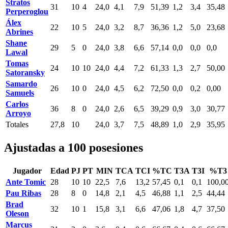
Stratos
31
10
4
24,0
4,1
7,9
51,39
1,2
3,4
35,48
Perperoglou
Álex
22
10
5
24,0
3,2
8,7
36,36
1,2
5,0
23,68
Abrines
Shane
29
5
0
24,0
3,8
6,6
57,14
0,0
0,0
0,0
Lawal
Tomas
24
10
10
24,0
4,4
7,2
61,33
1,3
2,7
50,00
Satoransky
Samardo
26
10
0
24,0
4,5
6,2
72,50
0,0
0,2
0,00
Samuels
Carlos
36
8
0
24,0
2,6
6,5
39,29
0,9
3,0
30,77
Arroyo
Totales
27,8
10
24,0
3,7
7,5
48,89
1,0
2,9
35,95
Ajustadas a 100 posesiones
Jugador
Edad
PJ
PT
MIN
TCA
TCI
%TC
T3A
T3I
%T3
Ante Tomic
28
10
10
22,5
7,6
13,2
57,45
0,1
0,1
100,0
Pau Ribas
28
8
0
14,8
2,1
4,5
46,88
1,1
2,5
44,44
Brad
32
10
1
15,8
3,1
6,6
47,06
1,8
4,7
37,50
Oleson
Marcus