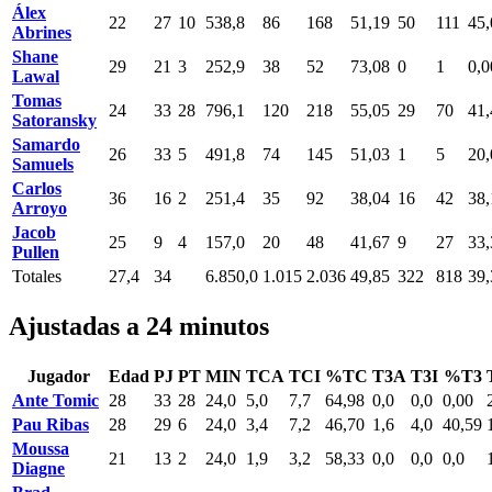
Álex
22
27
10
538,8
86
168
51,19
50
111
45,
Abrines
Shane
29
21
3
252,9
38
52
73,08
0
1
0,0
Lawal
Tomas
24
33
28
796,1
120
218
55,05
29
70
41,
Satoransky
Samardo
26
33
5
491,8
74
145
51,03
1
5
20,
Samuels
Carlos
36
16
2
251,4
35
92
38,04
16
42
38,
Arroyo
Jacob
25
9
4
157,0
20
48
41,67
9
27
33,
Pullen
Totales
27,4
34
6.850,0
1.015
2.036
49,85
322
818
39,
Ajustadas a 24 minutos
Jugador
Edad
PJ
PT
MIN
TCA
TCI
%TC
T3A
T3I
%T3
Ante Tomic
28
33
28
24,0
5,0
7,7
64,98
0,0
0,0
0,00
Pau Ribas
28
29
6
24,0
3,4
7,2
46,70
1,6
4,0
40,59
Moussa
21
13
2
24,0
1,9
3,2
58,33
0,0
0,0
0,0
Diagne