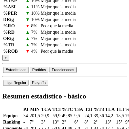
%TAP
▲
16%
Mejor que la media
%ASI
▲
11%
Mejor que la media
%PER
▼
10%
Mejor que la media
DRtg
▼
10%
Mejor que la media
%RO
▼
8%
Peor que la media
%RD
▲
7%
Mejor que la media
ORtg
▲
7%
Mejor que la media
%TR
▲
7%
Mejor que la media
%ROB
▼
4%
Peor que la media
+
Estadísticas
Partidos
Fraccionadas
Liga Regular
Playoffs
Resumen estadístico - básico
PJ
MIN
TCA
TCI
%TC
T3A
T3I
%T3
TLA
TLI
%
Equipo
34
201,5
29,9
59,9
49,85
9,5
24,1
39,36
14,2
18,5
7
Ranking
-
7°
3°
13°
2°
6°
8°
2°
13°
15°
9
Oponente
34
201,5
25,2
60,8
41,48
7,0
21,1
33,24
12,7
16,9
7