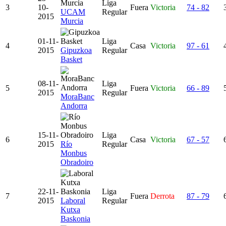
Liga
3
10-
Fuera
Victoria
74 - 82
UCAM
Regular
2015
Murcia
01-11-
Liga
4
Casa
Victoria
97 - 61
2015
Gipuzkoa
Regular
Basket
08-11-
Liga
5
Fuera
Victoria
66 - 89
2015
Regular
MoraBanc
Andorra
15-11-
Liga
6
Casa
Victoria
67 - 57
2015
Río
Regular
Monbus
Obradoiro
22-11-
Liga
7
Fuera
Derrota
87 - 79
2015
Laboral
Regular
Kutxa
Baskonia