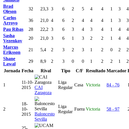
Brad
32
23,3
3
6
2
5
4
4
1
3
4
Oleson
Carlos
36
21,0
4
6
2
4
4
4
1
3
3
Arroyo
Pau Ribas
28
22,2
3
6
3
4
3
4
1
4
4
Sasha
20
21,0
3
6
1
3
2
2
1
4
4
Vezenkov
Marcus
21
5,4
2
3
2
3
1
2
0
2
2
Eriksson
Shane
29
8,9
2
3
0
0
1
2
2
1
2
Lawal
Jornada
Fecha
Rival
Tipo
C/F
Resultado
Marcador
11-10-
Liga
1
Casa
Victoria
84 - 76
2015
CAI
Regular
Zaragoza
18-
Liga
2
10-
Fuera
Victoria
58 - 97
Regular
Baloncesto
2015
Sevilla
25-