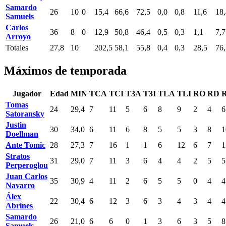
Samardo
26
10
0
15,4
66,6
72,5
0,0
0,8
11,6
18,
Samuels
Carlos
36
8
0
12,9
50,8
46,4
0,5
0,3
1,1
7,7
Arroyo
Totales
27,8
10
202,5
58,1
55,8
0,4
0,3
28,5
76,
Máximos de temporada
Jugador
Edad
MIN
TCA
TCI
T3A
T3I
TLA
TLI
RO
RD
Tomas
24
29,4
7
11
5
6
8
9
2
4
6
Satoransky
Justin
30
34,0
6
11
6
8
5
5
3
8
1
Doellman
Ante Tomic
28
27,3
7
16
1
1
6
12
6
7
1
Stratos
31
29,0
7
11
3
6
4
4
2
5
5
Perperoglou
Juan Carlos
35
30,9
4
11
2
6
5
5
0
4
4
Navarro
Álex
22
30,4
6
12
3
6
3
4
3
4
4
Abrines
Samardo
26
21,0
6
6
0
1
3
6
3
5
8
Samuels