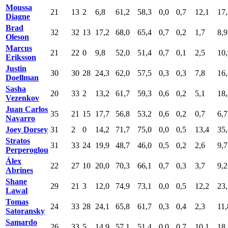
Moussa
21
13
2
6,8
61,2
58,3
0,0
0,7
12,1
17,
Diagne
Brad
32
32
13
17,2
68,0
65,4
0,7
0,2
1,7
8,9
Oleson
Marcus
21
22
0
9,8
52,0
51,4
0,7
0,1
2,5
10,
Eriksson
Justin
30
30
28
24,3
62,0
57,5
0,3
0,3
7,8
16,
Doellman
Sasha
20
33
2
13,2
61,7
59,3
0,6
0,2
5,1
18,
Vezenkov
Juan Carlos
35
21
15
17,7
56,8
53,2
0,6
0,2
0,7
6,7
Navarro
Joey Dorsey
31
2
0
14,2
71,7
75,0
0,0
0,5
13,4
35,
Stratos
31
33
24
19,9
48,7
46,0
0,5
0,2
2,6
9,7
Perperoglou
Álex
22
27
10
20,0
70,3
66,1
0,7
0,3
3,7
9,2
Abrines
Shane
29
21
3
12,0
74,9
73,1
0,0
0,5
12,2
23,
Lawal
Tomas
24
33
28
24,1
65,8
61,7
0,3
0,4
2,3
11,
Satoransky
Samardo
26
33
5
14,9
57,1
51,4
0,0
0,7
10,1
18,