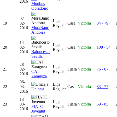
2016
Monbus
Obradoiro
07-
Liga
19
02-
Casa
Victoria
84 - 79
Regular
MoraBanc
2016
Andorra
14-
Liga
20
02-
Casa
Victoria
108 - 54
Regular
Baloncesto
2016
Sevilla
28-
Liga
21
02-
Fuera
Victoria
76 - 87
CAI
Regular
2016
Zaragoza
06-
Liga
22
03-
Casa
Victoria
83 - 77
Unicaja
Regular
2016
13-
Liga
23
03-
Fuera
Victoria
59 - 85
FIATC
Regular
2016
Joventut