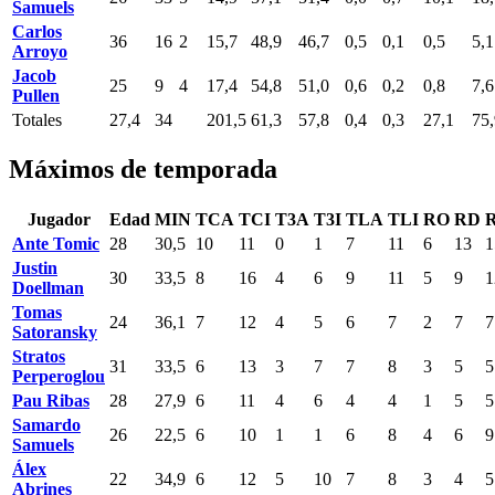
Samuels
Carlos
36
16
2
15,7
48,9
46,7
0,5
0,1
0,5
5,1
Arroyo
Jacob
25
9
4
17,4
54,8
51,0
0,6
0,2
0,8
7,6
Pullen
Totales
27,4
34
201,5
61,3
57,8
0,4
0,3
27,1
75,
Máximos de temporada
Jugador
Edad
MIN
TCA
TCI
T3A
T3I
TLA
TLI
RO
RD
Ante Tomic
28
30,5
10
11
0
1
7
11
6
13
1
Justin
30
33,5
8
16
4
6
9
11
5
9
1
Doellman
Tomas
24
36,1
7
12
4
5
6
7
2
7
7
Satoransky
Stratos
31
33,5
6
13
3
7
7
8
3
5
5
Perperoglou
Pau Ribas
28
27,9
6
11
4
6
4
4
1
5
5
Samardo
26
22,5
6
10
1
1
6
8
4
6
9
Samuels
Álex
22
34,9
6
12
5
10
7
8
3
4
5
Abrines