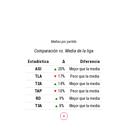
Medias por partido
Comparación vs. Media de la liga
Estadística
Δ
Diferencia
ASI
▲
20%
Mejor que la media
TLA
▼
17%
Peor que la media
T2A
▲
14%
Mejor que la media
TAP
▼
10%
Peor que la media
RD
▲
9%
Mejor que la media
T3A
▲
8%
Mejor que la media
+