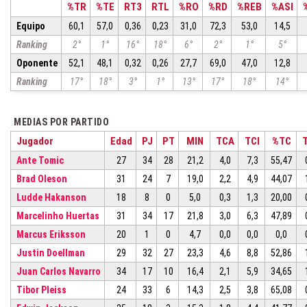
%TR
%TE
RT3
RTL
%RO
%RD
%REB
%ASI
Equipo
60,1
57,0
0,36
0,23
31,0
72,3
53,0
14,5
Ranking
2°
1°
16°
18°
6°
2°
1°
5°
Oponente
52,1
48,1
0,32
0,26
27,7
69,0
47,0
12,8
Ranking
17°
18°
3°
1°
13°
17°
18°
14°
MEDIAS POR PARTIDO
Jugador
Edad
PJ
PT
MIN
TCA
TCI
%TC
Ante Tomic
27
34
28
21,2
4,0
7,3
55,47
Brad Oleson
31
24
7
19,0
2,2
4,9
44,07
Ludde Hakanson
18
8
0
5,0
0,3
1,3
20,00
Marcelinho Huertas
31
34
17
21,8
3,0
6,3
47,89
Marcus Eriksson
20
1
0
4,7
0,0
0,0
0,0
Justin Doellman
29
32
27
23,3
4,6
8,8
52,86
Juan Carlos Navarro
34
17
10
16,4
2,1
5,9
34,65
Tibor Pleiss
24
33
6
14,3
2,5
3,8
65,08