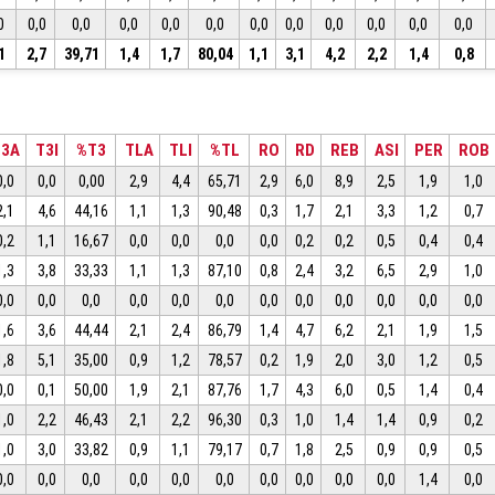
0
0,0
0,0
0,0
0,0
0,0
0,0
0,0
0,0
0,0
0,0
0,0
1
2,7
39,71
1,4
1,7
80,04
1,1
3,1
4,2
2,2
1,4
0,8
T3A
T3I
%T3
TLA
TLI
%TL
RO
RD
REB
ASI
PER
ROB
0,0
0,0
0,00
2,9
4,4
65,71
2,9
6,0
8,9
2,5
1,9
1,0
2,1
4,6
44,16
1,1
1,3
90,48
0,3
1,7
2,1
3,3
1,2
0,7
0,2
1,1
16,67
0,0
0,0
0,0
0,0
0,2
0,2
0,5
0,4
0,4
1,3
3,8
33,33
1,1
1,3
87,10
0,8
2,4
3,2
6,5
2,9
1,0
0,0
0,0
0,0
0,0
0,0
0,0
0,0
0,0
0,0
0,0
0,0
0,0
1,6
3,6
44,44
2,1
2,4
86,79
1,4
4,7
6,2
2,1
1,9
1,5
1,8
5,1
35,00
0,9
1,2
78,57
0,2
1,9
2,0
3,0
1,2
0,5
0,0
0,1
50,00
1,9
2,1
87,76
1,7
4,3
6,0
0,5
1,4
0,4
1,0
2,2
46,43
2,1
2,2
96,30
0,3
1,0
1,4
1,4
0,9
0,2
1,0
3,0
33,82
0,9
1,1
79,17
0,7
1,8
2,5
0,9
0,9
0,5
0,0
0,0
0,0
0,0
0,0
0,0
0,0
0,0
0,0
0,0
1,4
0,0