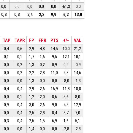
0,0
0,0
0,0
0,0
0,0
-61,3
0,0
0,3
0,3
2,4
2,2
9,9
6,2
13,0
TAP
TAPR
FP
FPR
PTS
+/-
VAL
0,4
0,6
2,9
4,8
14,5
10,0
21,2
0,1
0,1
1,7
1,6
9,5
12,1
10,1
0,0
0,2
1,3
0,2
0,9
0,9
-0,9
0,0
0,2
2,2
2,8
11,0
4,8
14,6
0,0
0,0
1,3
0,0
0,0
-8,0
-1,3
0,4
0,4
2,9
2,6
16,9
11,8
18,8
0,0
0,1
1,2
2,0
8,6
5,6
8,0
0,9
0,4
3,0
2,6
9,0
4,3
12,9
0,0
0,4
2,5
2,8
8,4
5,7
7,0
0,3
0,4
2,5
1,5
6,9
1,6
5,1
0,0
0,0
1,4
0,0
0,0
-2,8
-2,8