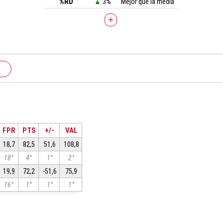
%RD
▲
3%
Mejor que la media
+
FPR
PTS
+/-
VAL
18,7
82,5
51,6
108,8
18°
4°
1°
2°
19,9
72,2
-51,6
75,9
16°
1°
1°
1°