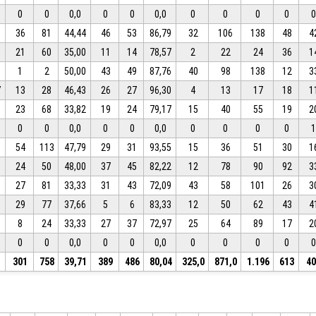
0
0
0,0
0
0
0,0
0
0
0
0
6
36
81
44,44
46
53
86,79
32
106
138
48
4
5
21
60
35,00
11
14
78,57
2
22
24
36
1
8
1
2
50,00
43
49
87,76
40
98
138
12
3
7
13
28
46,43
26
27
96,30
4
13
17
18
1
9
23
68
33,82
19
24
79,17
15
40
55
19
2
0
0
0,0
0
0
0,0
0
0
0
0
9
54
113
47,79
29
31
93,55
15
36
51
30
1
6
24
50
48,00
37
45
82,22
12
78
90
92
3
9
27
81
33,33
31
43
72,09
43
58
101
26
3
6
29
77
37,66
5
6
83,33
12
50
62
43
4
1
8
24
33,33
27
37
72,97
25
64
89
17
2
0
0
0,0
0
0
0,0
0
0
0
0
1
301
758
39,71
389
486
80,04
325,0
871,0
1.196
613
4