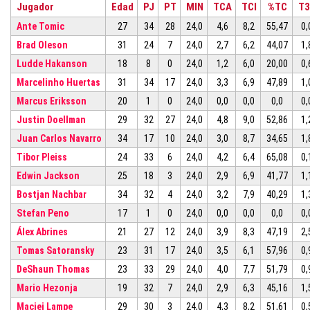
Jugador
Edad
PJ
PT
MIN
TCA
TCI
%TC
T
Ante Tomic
27
34
28
24,0
4,6
8,2
55,47
0,
Brad Oleson
31
24
7
24,0
2,7
6,2
44,07
1,
Ludde Hakanson
18
8
0
24,0
1,2
6,0
20,00
0,
Marcelinho Huertas
31
34
17
24,0
3,3
6,9
47,89
1,
Marcus Eriksson
20
1
0
24,0
0,0
0,0
0,0
0,
Justin Doellman
29
32
27
24,0
4,8
9,0
52,86
1,
Juan Carlos Navarro
34
17
10
24,0
3,0
8,7
34,65
1,
Tibor Pleiss
24
33
6
24,0
4,2
6,4
65,08
0,
Edwin Jackson
25
18
3
24,0
2,9
6,9
41,77
1,
Bostjan Nachbar
34
32
4
24,0
3,2
7,9
40,29
1,
Stefan Peno
17
1
0
24,0
0,0
0,0
0,0
0,
Álex Abrines
21
27
12
24,0
3,9
8,3
47,19
2,
Tomas Satoransky
23
31
17
24,0
3,5
6,1
57,96
0,
DeShaun Thomas
23
33
29
24,0
4,0
7,7
51,79
0,
Mario Hezonja
19
32
7
24,0
2,9
6,3
45,16
1,
Maciej Lampe
29
30
3
24,0
4,3
8,2
51,61
0,