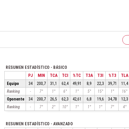
RESUMEN ESTADÍSTICO - BÁSICO
PJ
MIN
TCA
TCI
%TC
T3A
T3I
%T3
TLA
Equipo
34
200,7
31,1
62,4
49,91
8,9
22,3
39,71
11,4
Ranking
-
7°
1°
6°
1°
5°
15°
1°
16°
Oponente
34
200,7
26,5
62,3
42,61
6,8
19,6
34,78
12,3
Ranking
-
7°
2°
10°
1°
1°
1°
7°
4°
RESUMEN ESTADÍSTICO - AVANZADO