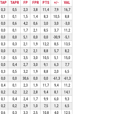
TAP
TAPR
FP
FPR
PTS
+/-
VAL
0,3
0,5
2,3
3,8
11,4
7,9
16,7
0,1
0,1
1,5
1,4
8,3
10,5
8,8
0,0
0,6
4,2
0,6
3,0
3,0
-3,0
0,0
0,1
1,7
2,1
8,5
3,7
11,2
0,0
0,0
5,1
0,0
0,0
-30,9
-5,1
0,3
0,3
2,1
1,9
12,2
8,5
13,5
0,0
0,1
1,2
2,1
8,8
5,7
8,2
1,0
0,5
3,5
3,0
10,5
5,1
15,0
0,0
0,4
2,7
3,0
9,1
6,3
7,7
0,3
0,5
3,2
1,9
8,8
2,0
6,5
0,0
0,0
30,6
0,0
0,0
-61,3
-61,3
0,4
0,1
2,3
1,9
11,7
9,4
11,2
0,2
0,2
2,2
2,8
9,4
8,1
14,1
0,1
0,4
2,4
1,7
9,9
6,0
9,3
0,2
0,2
2,9
1,0
7,5
1,2
6,5
0,6
0,3
3,3
2,5
10,8
4,0
12,5