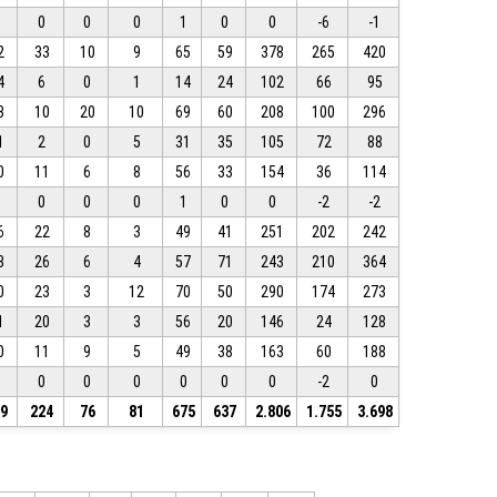
0
0
0
0
1
0
0
-6
-1
2
33
10
9
65
59
378
265
420
4
6
0
1
14
24
102
66
95
3
10
20
10
69
60
208
100
296
1
2
0
5
31
35
105
72
88
0
11
6
8
56
33
154
36
114
1
0
0
0
1
0
0
-2
-2
6
22
8
3
49
41
251
202
242
3
26
6
4
57
71
243
210
364
0
23
3
12
70
50
290
174
273
1
20
3
3
56
20
146
24
128
0
11
9
5
49
38
163
60
188
0
0
0
0
0
0
0
-2
0
09
224
76
81
675
637
2.806
1.755
3.698