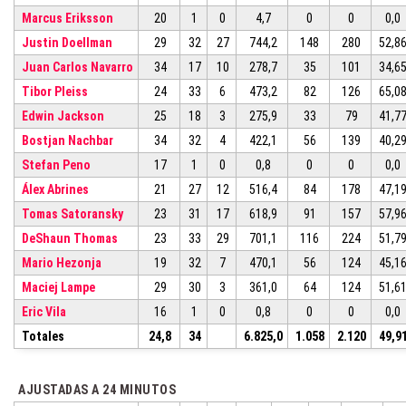
Marcus Eriksson
20
1
0
4,7
0
0
0,0
Justin Doellman
29
32
27
744,2
148
280
52,8
Juan Carlos Navarro
34
17
10
278,7
35
101
34,6
Tibor Pleiss
24
33
6
473,2
82
126
65,0
Edwin Jackson
25
18
3
275,9
33
79
41,7
Bostjan Nachbar
34
32
4
422,1
56
139
40,2
Stefan Peno
17
1
0
0,8
0
0
0,0
Álex Abrines
21
27
12
516,4
84
178
47,1
Tomas Satoransky
23
31
17
618,9
91
157
57,9
DeShaun Thomas
23
33
29
701,1
116
224
51,7
Mario Hezonja
19
32
7
470,1
56
124
45,1
Maciej Lampe
29
30
3
361,0
64
124
51,6
Eric Vila
16
1
0
0,8
0
0
0,0
Totales
24,8
34
6.825,0
1.058
2.120
49,9
AJUSTADAS A 24 MINUTOS