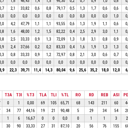
0,7
1,6
46,43
1,4
1,5
96,30
0,2
0,7
0,9
1,0
0,6
0
0,7
2,1
33,82
0,6
0,8
79,17
0,5
1,3
1,7
0,6
0,6
0
0,0
0,0
0,0
0,0
0,0
0,0
0,0
0,0
0,0
0,0
1,0
0
2,0
4,2
47,79
1,1
1,1
93,55
0,6
1,3
1,9
1,1
0,6
0
0,8
1,6
48,00
1,2
1,5
82,22
0,4
2,5
2,9
3,0
1,1
0
0,8
2,5
33,33
0,9
1,3
72,09
1,3
1,8
3,1
0,8
0,9
0
0,9
2,4
37,66
0,2
0,2
83,33
0,4
1,6
1,9
1,3
1,3
0
0,3
0,8
33,33
0,9
1,2
72,97
0,8
2,1
3,0
0,6
0,7
0
0,0
0,0
0,0
0,0
0,0
0,0
0,0
0,0
0,0
0,0
0,0
0
8,9
22,3
39,71
11,4
14,3
80,04
9,6
25,6
35,2
18,0
12,0
6
T3A
T3I
%T3
TLA
TLI
%TL
RO
RD
REB
ASI
P
7
0
1
0,00
69
105
65,71
68
143
211
60
4
7
34
77
44,16
19
21
90,48
5
29
34
54
2
0
1
6
16,67
0
0
0,0
0
1
1
3
9
30
90
33,33
27
31
87,10
20
56
76
155
6