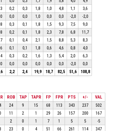
,1
0,0
0,3
1,7
1,9
5,8
4,0
4,9
,3
0,2
0,3
1,8
1,0
4,8
1,1
3,6
,0
0,0
0,0
1,0
0,0
0,0
-2,0
-2,0
,8
0,3
0,1
1,8
1,5
9,3
7,5
9,0
,8
0,2
0,1
1,8
2,3
7,8
6,8
11,7
,7
0,1
0,4
2,1
1,5
8,8
5,3
8,3
,6
0,1
0,1
1,8
0,6
4,6
0,8
4,0
,4
0,3
0,2
1,6
1,3
5,4
2,0
6,3
,0
0,0
0,0
0,0
0,0
0,0
-2,0
0,0
,6
2,2
2,4
19,9
18,7
82,5
51,6
108,8
ER
ROB
TAP
TAPR
FP
FPR
PTS
+/-
VAL
4
24
9
15
68
113
343
237
502
0
11
2
1
29
26
157
200
167
2
2
0
1
7
1
5
5
-5
8
23
0
4
51
66
261
114
347