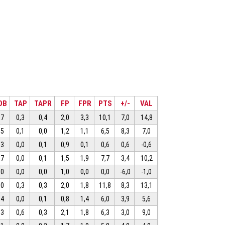
OB
TAP
TAPR
FP
FPR
PTS
+/-
VAL
,7
0,3
0,4
2,0
3,3
10,1
7,0
14,8
,5
0,1
0,0
1,2
1,1
6,5
8,3
7,0
,3
0,0
0,1
0,9
0,1
0,6
0,6
-0,6
,7
0,0
0,1
1,5
1,9
7,7
3,4
10,2
,0
0,0
0,0
1,0
0,0
0,0
-6,0
-1,0
,0
0,3
0,3
2,0
1,8
11,8
8,3
13,1
,4
0,0
0,1
0,8
1,4
6,0
3,9
5,6
,3
0,6
0,3
2,1
1,8
6,3
3,0
9,0