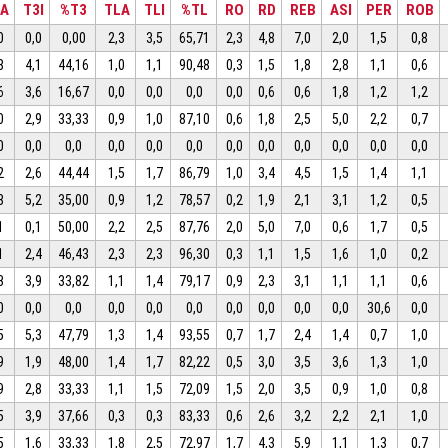
3A
T3I
%T3
TLA
TLI
%TL
RO
RD
REB
ASI
PER
ROB
0
0,0
0,00
2,3
3,5
65,71
2,3
4,8
7,0
2,0
1,5
0,8
8
4,1
44,16
1,0
1,1
90,48
0,3
1,5
1,8
2,8
1,1
0,6
6
3,6
16,67
0,0
0,0
0,0
0,0
0,6
0,6
1,8
1,2
1,2
0
2,9
33,33
0,9
1,0
87,10
0,6
1,8
2,5
5,0
2,2
0,7
0
0,0
0,0
0,0
0,0
0,0
0,0
0,0
0,0
0,0
0,0
0,0
2
2,6
44,44
1,5
1,7
86,79
1,0
3,4
4,5
1,5
1,4
1,1
8
5,2
35,00
0,9
1,2
78,57
0,2
1,9
2,1
3,1
1,2
0,5
1
0,1
50,00
2,2
2,5
87,76
2,0
5,0
7,0
0,6
1,7
0,5
1
2,4
46,43
2,3
2,3
96,30
0,3
1,1
1,5
1,6
1,0
0,2
3
3,9
33,82
1,1
1,4
79,17
0,9
2,3
3,1
1,1
1,1
0,6
0
0,0
0,0
0,0
0,0
0,0
0,0
0,0
0,0
0,0
30,6
0,0
5
5,3
47,79
1,3
1,4
93,55
0,7
1,7
2,4
1,4
0,7
1,0
9
1,9
48,00
1,4
1,7
82,22
0,5
3,0
3,5
3,6
1,3
1,0
9
2,8
33,33
1,1
1,5
72,09
1,5
2,0
3,5
0,9
1,0
0,8
5
3,9
37,66
0,3
0,3
83,33
0,6
2,6
3,2
2,2
2,1
1,0
5
1,6
33,33
1,8
2,5
72,97
1,7
4,3
5,9
1,1
1,3
0,7