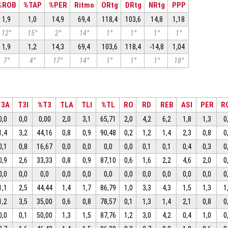
%ROB
%TAP
%PER
Ritmo
ORtg
DRtg
NRtg
PPP
1,9
1,0
14,9
69,4
118,4
103,6
14,8
1,18
12°
15°
2°
14°
1°
1°
1°
1°
1,9
1,2
14,3
69,4
103,6
118,4
-14,8
1,04
7°
4°
17°
14°
1°
1°
1°
18°
T3A
T3I
%T3
TLA
TLI
%TL
RO
RD
REB
ASI
PER
R
0,0
0,0
0,00
2,0
3,1
65,71
2,0
4,2
6,2
1,8
1,3
0
1,4
3,2
44,16
0,8
0,9
90,48
0,2
1,2
1,4
2,3
0,8
0
0,1
0,8
16,67
0,0
0,0
0,0
0,0
0,1
0,1
0,4
0,3
0
0,9
2,6
33,33
0,8
0,9
87,10
0,6
1,6
2,2
4,6
2,0
0
0,0
0,0
0,0
0,0
0,0
0,0
0,0
0,0
0,0
0,0
0,0
0
1,1
2,5
44,44
1,4
1,7
86,79
1,0
3,3
4,3
1,5
1,3
1
1,2
3,5
35,00
0,6
0,8
78,57
0,1
1,3
1,4
2,1
0,8
0
0,0
0,1
50,00
1,3
1,5
87,76
1,2
3,0
4,2
0,4
1,0
0