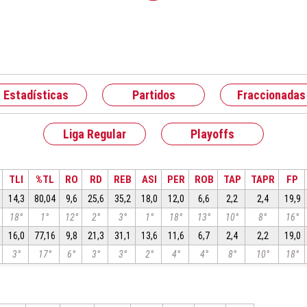
Estadísticas
Partidos
Fraccionadas
Liga Regular
Playoffs
TLI
%TL
RO
RD
REB
ASI
PER
ROB
TAP
TAPR
FP
14,3
80,04
9,6
25,6
35,2
18,0
12,0
6,6
2,2
2,4
19,9
18°
1°
12°
2°
3°
1°
18°
13°
10°
8°
16°
16,0
77,16
9,8
21,3
31,1
13,6
11,6
6,7
2,4
2,2
19,0
3°
17°
6°
3°
3°
2°
4°
4°
8°
10°
18°