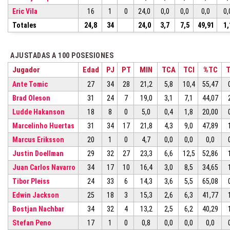
Eric Vila
16
1
0
24,0
0,0
0,0
0,0
0,
Totales
24,8
34
24,0
3,7
7,5
49,91
1,
AJUSTADAS A 100 POSESIONES
Jugador
Edad
PJ
PT
MIN
TCA
TCI
%TC
Ante Tomic
27
34
28
21,2
5,8
10,4
55,47
Brad Oleson
31
24
7
19,0
3,1
7,1
44,07
Ludde Hakanson
18
8
0
5,0
0,4
1,8
20,00
Marcelinho Huertas
31
34
17
21,8
4,3
9,0
47,89
Marcus Eriksson
20
1
0
4,7
0,0
0,0
0,0
Justin Doellman
29
32
27
23,3
6,6
12,5
52,86
Juan Carlos Navarro
34
17
10
16,4
3,0
8,5
34,65
Tibor Pleiss
24
33
6
14,3
3,6
5,5
65,08
Edwin Jackson
25
18
3
15,3
2,6
6,3
41,77
Bostjan Nachbar
34
32
4
13,2
2,5
6,2
40,29
Stefan Peno
17
1
0
0,8
0,0
0,0
0,0