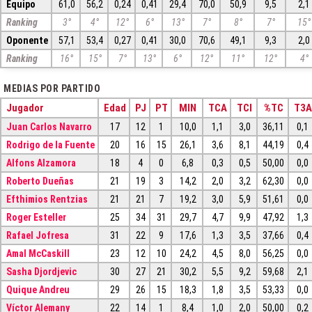
Equipo
61,0
56,2
0,24
0,41
29,4
70,0
50,9
9,5
2,1
Ranking
3°
4°
12°
6°
13°
7°
8°
7°
15°
Oponente
57,1
53,4
0,27
0,41
30,0
70,6
49,1
9,3
2,0
Ranking
16°
15°
7°
13°
6°
12°
11°
12°
4°
MEDIAS POR PARTIDO
Jugador
Edad
PJ
PT
MIN
TCA
TCI
%TC
T3A
Juan Carlos Navarro
17
12
1
10,0
1,1
3,0
36,11
0,1
Rodrigo de la Fuente
20
16
15
26,1
3,6
8,1
44,19
0,4
Alfons Alzamora
18
4
0
6,8
0,3
0,5
50,00
0,0
Roberto Dueñas
21
19
3
14,2
2,0
3,2
62,30
0,0
Efthimios Rentzias
21
21
7
19,2
3,0
5,9
51,61
0,0
Roger Esteller
25
34
31
29,7
4,7
9,9
47,92
1,3
Rafael Jofresa
31
22
9
17,6
1,3
3,5
37,66
0,4
Amal McCaskill
23
12
10
24,2
4,5
8,0
56,25
0,0
Sasha Djordjevic
30
27
21
30,2
5,5
9,2
59,68
2,1
Quique Andreu
29
26
15
18,3
1,8
3,5
53,33
0,0
Víctor Alemany
22
14
1
8,4
1,0
2,0
50,00
0,2