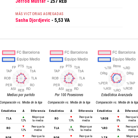
Jerrod Mustaf
- 257 REB
MÁS VICTORIAS AGREGADAS
Sasha Djordjevic
- 5,53 VA
Medias por partido
Por 100 Posesiones
Estadística Avanzada
Comparación vs. Media de la liga
Comparación vs. Media de la liga
Comparación vs. Media de la lig
Estadística
Δ
Diferencia
Estadística
Δ
Diferencia
Estadística
Δ
Diferenc
▲
Mejor que
▼
Peor que la
▼
Peor que l
TLA
RO
%ROB
12%
la media
13%
media
8%
media
▼
Peor que la
▲
Mejor que
▼
Peor que l
RO
TLA
%RO
12%
media
11%
la media
5%
media
▼
Peor que la
▼
Peor que la
▲
Mejor qu
ROB
ROB
%TR