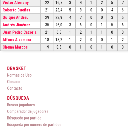
Víctor Alemany
22
16,7
3
4
1
2
5
7
Roberto Dueñas
21
23,4
5
8
0
0
4
6
Quique Andreu
29
28,9
4
7
0
0
3
5
Andrés Jiménez
35
26,0
3
6
0
1
5
6
Juan Pedro Cazorla
21
6,5
1
2
1
1
0
0
Alfons Alzamora
18
18,2
1
2
0
0
1
2
Chema Marcos
19
8,5
0
1
0
1
0
0
DBASKET
Normas de Uso
Glosario
Contacto
BÚSQUEDA
Buscar jugadores
Comparador de jugadores
Búsqueda por partido
Búsqueda por número de partidos