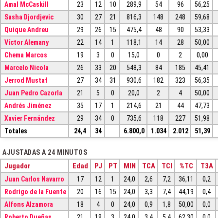
Amal McCaskill
23
12
10
289,9
54
96
56,25
Sasha Djordjevic
30
27
21
816,3
148
248
59,68
Quique Andreu
29
26
15
475,4
48
90
53,33
Víctor Alemany
22
14
1
118,1
14
28
50,00
Chema Marcos
19
3
0
15,0
0
2
0,00
Marcelo Nicola
26
33
20
548,3
84
185
45,41
Jerrod Mustaf
27
34
31
930,6
182
323
56,35
Juan Pedro Cazorla
21
5
0
20,0
2
4
50,00
Andrés Jiménez
35
17
1
214,6
21
44
47,73
Xavier Fernández
29
34
0
735,6
118
227
51,98
Totales
24,4
34
6.800,0
1.034
2.012
51,39
AJUSTADAS A 24 MINUTOS
Jugador
Edad
PJ
PT
MIN
TCA
TCI
%TC
T3A
Juan Carlos Navarro
17
12
1
24,0
2,6
7,2
36,11
0,2
Rodrigo de la Fuente
20
16
15
24,0
3,3
7,4
44,19
0,4
Alfons Alzamora
18
4
0
24,0
0,9
1,8
50,00
0,0
Roberto Dueñas
21
19
3
24,0
3,4
5,4
62,30
0,0