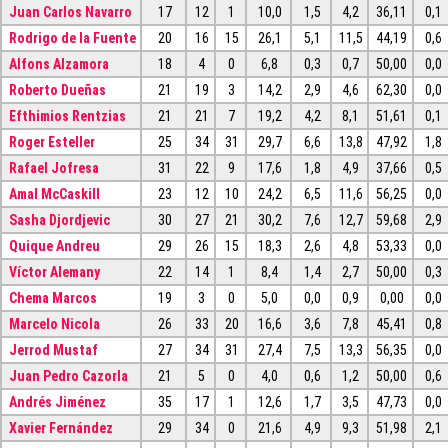
Juan Carlos Navarro
17
12
1
10,0
1,5
4,2
36,11
0,1
Rodrigo de la Fuente
20
16
15
26,1
5,1
11,5
44,19
0,6
Alfons Alzamora
18
4
0
6,8
0,3
0,7
50,00
0,0
Roberto Dueñas
21
19
3
14,2
2,9
4,6
62,30
0,0
Efthimios Rentzias
21
21
7
19,2
4,2
8,1
51,61
0,1
Roger Esteller
25
34
31
29,7
6,6
13,8
47,92
1,8
Rafael Jofresa
31
22
9
17,6
1,8
4,9
37,66
0,5
Amal McCaskill
23
12
10
24,2
6,5
11,6
56,25
0,0
Sasha Djordjevic
30
27
21
30,2
7,6
12,7
59,68
2,9
Quique Andreu
29
26
15
18,3
2,6
4,8
53,33
0,0
Víctor Alemany
22
14
1
8,4
1,4
2,7
50,00
0,3
Chema Marcos
19
3
0
5,0
0,0
0,9
0,00
0,0
Marcelo Nicola
26
33
20
16,6
3,6
7,8
45,41
0,8
Jerrod Mustaf
27
34
31
27,4
7,5
13,3
56,35
0,0
Juan Pedro Cazorla
21
5
0
4,0
0,6
1,2
50,00
0,6
Andrés Jiménez
35
17
1
12,6
1,7
3,5
47,73
0,0
Xavier Fernández
29
34
0
21,6
4,9
9,3
51,98
2,1