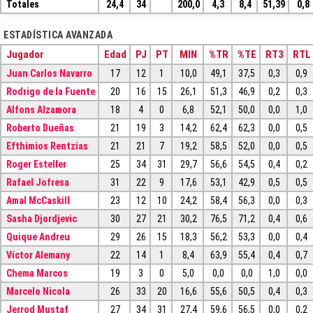
Totales
24,4
34
200,0
4,3
8,4
51,39
0,8
ESTADÍSTICA AVANZADA
Jugador
Edad
PJ
PT
MIN
%TR
%TE
RT3
RTL
Juan Carlos Navarro
17
12
1
10,0
49,1
37,5
0,3
0,9
Rodrigo de la Fuente
20
16
15
26,1
51,3
46,9
0,2
0,3
Alfons Alzamora
18
4
0
6,8
52,1
50,0
0,0
1,0
Roberto Dueñas
21
19
3
14,2
62,4
62,3
0,0
0,5
Efthimios Rentzias
21
21
7
19,2
58,5
52,0
0,0
0,5
Roger Esteller
25
34
31
29,7
56,6
54,5
0,4
0,2
Rafael Jofresa
31
22
9
17,6
53,1
42,9
0,5
0,5
Amal McCaskill
23
12
10
24,2
58,4
56,3
0,0
0,3
Sasha Djordjevic
30
27
21
30,2
76,5
71,2
0,4
0,6
Quique Andreu
29
26
15
18,3
56,2
53,3
0,0
0,4
Víctor Alemany
22
14
1
8,4
63,9
55,4
0,4
0,7
Chema Marcos
19
3
0
5,0
0,0
0,0
1,0
0,0
Marcelo Nicola
26
33
20
16,6
55,6
50,5
0,4
0,3
Jerrod Mustaf
27
34
31
27,4
59,6
56,5
0,0
0,2