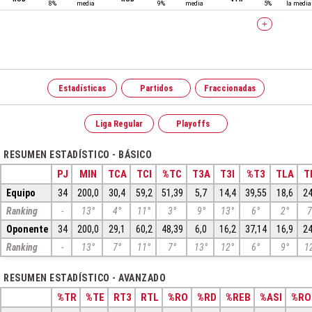
8%
media
9%
media
5%
la media
+
Estadísticas
Partidos
Fraccionadas
Liga Regular
Playoffs
RESUMEN ESTADÍSTICO - BÁSICO
PJ
MIN
TCA
TCI
%TC
T3A
T3I
%T3
TLA
T
Equipo
34
200,0
30,4
59,2
51,39
5,7
14,4
39,55
18,6
24
Ranking
-
13°
4°
11°
3°
9°
13°
6°
2°
7
Oponente
34
200,0
29,1
60,2
48,39
6,0
16,2
37,14
16,9
24
Ranking
-
13°
7°
11°
7°
13°
12°
6°
9°
1
RESUMEN ESTADÍSTICO - AVANZADO
%TR
%TE
RT3
RTL
%RO
%RD
%REB
%ASI
%RO