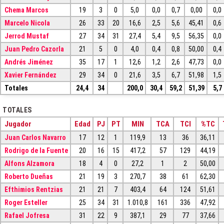
Chema Marcos
19
3
0
5,0
0,0
0,7
0,00
0,0
Marcelo Nicola
26
33
20
16,6
2,5
5,6
45,41
0,6
Jerrod Mustaf
27
34
31
27,4
5,4
9,5
56,35
0,0
Juan Pedro Cazorla
21
5
0
4,0
0,4
0,8
50,00
0,4
Andrés Jiménez
35
17
1
12,6
1,2
2,6
47,73
0,0
Xavier Fernández
29
34
0
21,6
3,5
6,7
51,98
1,5
Totales
24,4
34
200,0
30,4
59,2
51,39
5,7
TOTALES
Jugador
Edad
PJ
PT
MIN
TCA
TCI
%TC
Juan Carlos Navarro
17
12
1
119,9
13
36
36,11
Rodrigo de la Fuente
20
16
15
417,2
57
129
44,19
Alfons Alzamora
18
4
0
27,2
1
2
50,00
Roberto Dueñas
21
19
3
270,7
38
61
62,30
Efthimios Rentzias
21
21
7
403,4
64
124
51,61
Roger Esteller
25
34
31
1.010,8
161
336
47,92
Rafael Jofresa
31
22
9
387,1
29
77
37,66