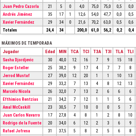
Juan Pedro Cazorla
21
5
0
4,0
75,0
75,0
0,5
0,0
Andrés Jiménez
35
17
1
12,6
54,0
47,7
0,0
0,5
Xavier Fernández
29
34
0
21,6
70,2
63,0
0,5
0,6
Totales
24,4
34
200,0
61,0
56,2
0,2
0,4
MÁXIMOS DE TEMPORADA
Jugador
Edad
MIN
TCA
TCI
T3A
T3I
TLA
TLI
Sasha Djordjevic
30
40,0
12
16
7
9
15
18
Roger Esteller
25
38,2
9
17
4
7
7
8
Jerrod Mustaf
27
39,0
12
20
1
1
10
13
Xavier Fernández
29
33,2
7
13
4
8
12
13
Marcelo Nicola
26
32,0
7
13
2
6
6
6
Efthimios Rentzias
21
34,2
7
12
1
1
5
6
Amal McCaskill
23
30,5
7
10
0
0
5
7
Juan Carlos Navarro
17
27,8
4
8
1
2
8
10
Rodrigo de la Fuente
20
34,0
6
12
2
3
6
9
Rafael Jofresa
31
37,5
5
8
2
5
6
8