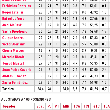
Efthimios Rentzias
21
21
7
24,0
3,8
7,4
51,61
0,1
Roger Esteller
25
34
31
24,0
3,8
8,0
47,92
1,0
Rafael Jofresa
31
22
9
24,0
1,8
4,8
37,66
0,5
Amal McCaskill
23
12
10
24,0
4,5
7,9
56,25
0,0
Sasha Djordjevic
30
27
21
24,0
4,4
7,3
59,68
1,7
Quique Andreu
29
26
15
24,0
2,4
4,5
53,33
0,0
Víctor Alemany
22
14
1
24,0
2,8
5,7
50,00
0,6
Chema Marcos
19
3
0
24,0
0,0
3,2
0,00
0,0
Marcelo Nicola
26
33
20
24,0
3,7
8,1
45,41
0,8
Jerrod Mustaf
27
34
31
24,0
4,7
8,3
56,35
0,0
Juan Pedro Cazorla
21
5
0
24,0
2,4
4,8
50,00
2,4
Andrés Jiménez
35
17
1
24,0
2,3
4,9
47,73
0,0
Xavier Fernández
29
34
0
24,0
3,8
7,4
51,98
1,6
Totales
24,4
34
24,0
3,6
7,1
51,39
0,7
AJUSTADAS A 100 POSESIONES
Jugador
Edad
PJ
PT
MIN
TCA
TCI
%TC
T3A