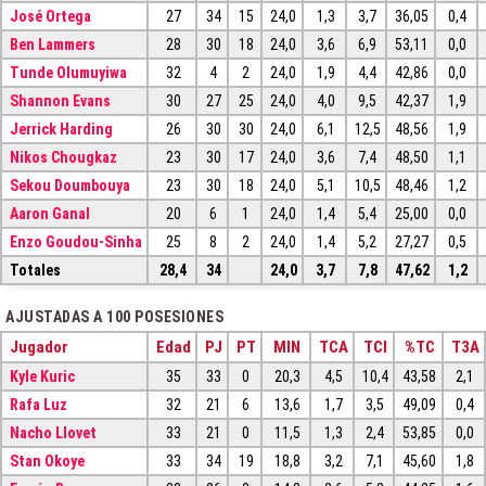
José Ortega
27
34
15
24,0
1,3
3,7
36,05
0,4
Ben Lammers
28
30
18
24,0
3,6
6,9
53,11
0,0
Tunde Olumuyiwa
32
4
2
24,0
1,9
4,4
42,86
0,0
Shannon Evans
30
27
25
24,0
4,0
9,5
42,37
1,9
Jerrick Harding
26
30
30
24,0
6,1
12,5
48,56
1,9
Nikos Chougkaz
23
30
17
24,0
3,6
7,4
48,50
1,1
Sekou Doumbouya
23
30
18
24,0
5,1
10,5
48,46
1,2
Aaron Ganal
20
6
1
24,0
1,4
5,4
25,00
0,0
Enzo Goudou-Sinha
25
8
2
24,0
1,4
5,2
27,27
0,5
Totales
28,4
34
24,0
3,7
7,8
47,62
1,2
AJUSTADAS A 100 POSESIONES
Jugador
Edad
PJ
PT
MIN
TCA
TCI
%TC
T3A
Kyle Kuric
35
33
0
20,3
4,5
10,4
43,58
2,1
Rafa Luz
32
21
6
13,6
1,7
3,5
49,09
0,4
Nacho Llovet
33
21
0
11,5
1,3
2,4
53,85
0,0
Stan Okoye
33
34
19
18,8
3,2
7,1
45,60
1,8