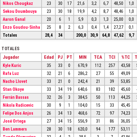
Nikos Chougkaz
23
30
17
21,6
3,2
6,7
48,50
1,0
Sekou Doumbouya
23
30
18
19,9
4,2
8,7
48,46
1,0
Aaron Ganal
20
6
1
5,9
0,3
1,3
25,00
0,0
Enzo Goudou-Sinha
25
8
2
6,3
0,4
1,4
27,27
0,1
Totales
28,4
34
200,0
30,9
64,8
47,62
9,7
TOTALES
Jugador
Edad
PJ
PT
MIN
TCA
TCI
%TC
Kyle Kuric
35
33
0
670,9
112
257
43,58
Rafa Luz
32
21
6
286,2
27
55
49,09
Nacho Llovet
33
21
0
242,4
21
39
53,85
Stan Okoye
33
34
19
640,6
83
182
45,60
Ferrán Bassas
32
26
3
384,5
50
113
44,25
Nikola Radicevic
30
9
1
104,0
15
33
45,45
Felipe Dos Anjos
26
34
13
468,6
72
97
74,23
José Ortega
27
34
15
556,9
31
86
36,05
Ben Lammers
28
30
18
620,0
94
177
53,11