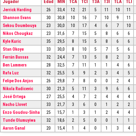
Jugador
Edad
MIN
TCA
TCI
T3A
T3I
TLA
TLI
Jerrick Harding
26
33,4
12
21
5
11
10
11
Shannon Evans
30
30,8
10
16
7
10
9
11
Sekou Doumbouya
23
30,0
10
17
4
6
7
10
Nikos Chougkaz
23
31,6
7
15
5
8
6
6
Kyle Kuric
35
29,5
8
15
5
8
6
6
Stan Okoye
33
30,0
8
10
5
7
5
6
Ferrán Bassas
32
24,4
7
13
5
8
2
3
Ben Lammers
28
32,5
7
11
1
1
4
6
Rafa Luz
32
25,5
5
9
2
3
4
5
Felipe Dos Anjos
26
29,8
7
8
0
0
2
4
Nikola Radicevic
30
21,3
5
11
3
9
6
6
José Ortega
27
25,5
4
7
2
4
4
4
Nacho Llovet
33
21,7
3
6
0
1
2
2
Enzo Goudou-Sinha
25
15,7
1
3
1
2
4
4
Tunde Olumuyiwa
32
18,6
2
5
0
0
1
1
Aaron Ganal
20
15,4
1
4
0
1
3
4