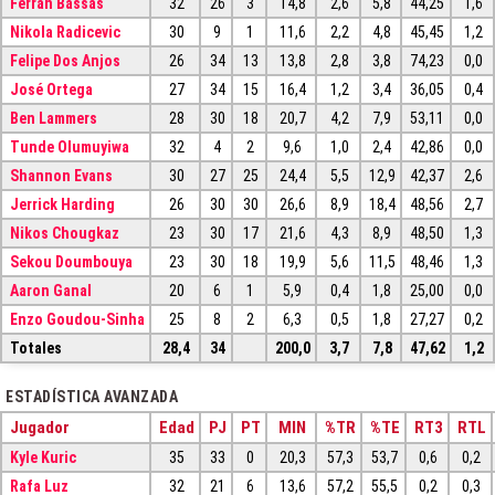
Ferrán Bassas
32
26
3
14,8
2,6
5,8
44,25
1,6
Nikola Radicevic
30
9
1
11,6
2,2
4,8
45,45
1,2
Felipe Dos Anjos
26
34
13
13,8
2,8
3,8
74,23
0,0
José Ortega
27
34
15
16,4
1,2
3,4
36,05
0,4
Ben Lammers
28
30
18
20,7
4,2
7,9
53,11
0,0
Tunde Olumuyiwa
32
4
2
9,6
1,0
2,4
42,86
0,0
Shannon Evans
30
27
25
24,4
5,5
12,9
42,37
2,6
Jerrick Harding
26
30
30
26,6
8,9
18,4
48,56
2,7
Nikos Chougkaz
23
30
17
21,6
4,3
8,9
48,50
1,3
Sekou Doumbouya
23
30
18
19,9
5,6
11,5
48,46
1,3
Aaron Ganal
20
6
1
5,9
0,4
1,8
25,00
0,0
Enzo Goudou-Sinha
25
8
2
6,3
0,5
1,8
27,27
0,2
Totales
28,4
34
200,0
3,7
7,8
47,62
1,2
ESTADÍSTICA AVANZADA
Jugador
Edad
PJ
PT
MIN
%TR
%TE
RT3
RTL
Kyle Kuric
35
33
0
20,3
57,3
53,7
0,6
0,2
Rafa Luz
32
21
6
13,6
57,2
55,5
0,2
0,3