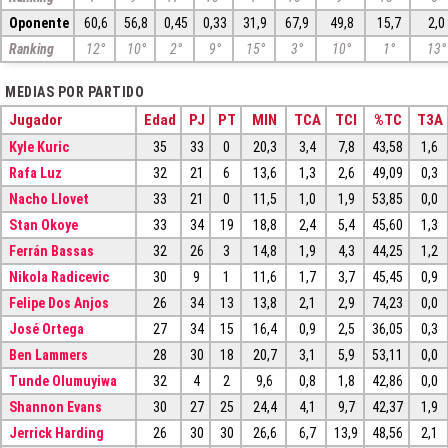
Oponente
60,6
56,8
0,45
0,33
31,9
67,9
49,8
15,7
2,0
Ranking
12°
10°
2°
9°
15°
3°
10°
1°
13°
MEDIAS POR PARTIDO
Jugador
Edad
PJ
PT
MIN
TCA
TCI
%TC
T3A
Kyle Kuric
35
33
0
20,3
3,4
7,8
43,58
1,6
Rafa Luz
32
21
6
13,6
1,3
2,6
49,09
0,3
Nacho Llovet
33
21
0
11,5
1,0
1,9
53,85
0,0
Stan Okoye
33
34
19
18,8
2,4
5,4
45,60
1,3
Ferrán Bassas
32
26
3
14,8
1,9
4,3
44,25
1,2
Nikola Radicevic
30
9
1
11,6
1,7
3,7
45,45
0,9
Felipe Dos Anjos
26
34
13
13,8
2,1
2,9
74,23
0,0
José Ortega
27
34
15
16,4
0,9
2,5
36,05
0,3
Ben Lammers
28
30
18
20,7
3,1
5,9
53,11
0,0
Tunde Olumuyiwa
32
4
2
9,6
0,8
1,8
42,86
0,0
Shannon Evans
30
27
25
24,4
4,1
9,7
42,37
1,9
Jerrick Harding
26
30
30
26,6
6,7
13,9
48,56
2,1