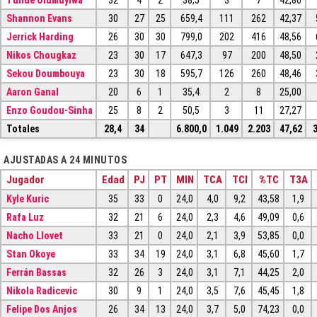
Tunde Olumuyiwa
32
4
2
38,5
3
7
42,86
Shannon Evans
30
27
25
659,4
111
262
42,37
Jerrick Harding
26
30
30
799,0
202
416
48,56
Nikos Chougkaz
23
30
17
647,3
97
200
48,50
Sekou Doumbouya
23
30
18
595,7
126
260
48,46
Aaron Ganal
20
6
1
35,4
2
8
25,00
Enzo Goudou-Sinha
25
8
2
50,5
3
11
27,27
Totales
28,4
34
6.800,0
1.049
2.203
47,62
AJUSTADAS A 24 MINUTOS
Jugador
Edad
PJ
PT
MIN
TCA
TCI
%TC
T3A
Kyle Kuric
35
33
0
24,0
4,0
9,2
43,58
1,9
Rafa Luz
32
21
6
24,0
2,3
4,6
49,09
0,6
Nacho Llovet
33
21
0
24,0
2,1
3,9
53,85
0,0
Stan Okoye
33
34
19
24,0
3,1
6,8
45,60
1,7
Ferrán Bassas
32
26
3
24,0
3,1
7,1
44,25
2,0
Nikola Radicevic
30
9
1
24,0
3,5
7,6
45,45
1,8
Felipe Dos Anjos
26
34
13
24,0
3,7
5,0
74,23
0,0