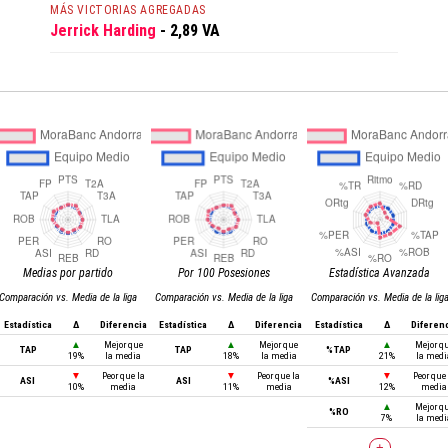
MÁS VICTORIAS AGREGADAS
Jerrick Harding
- 2,89 VA
Medias por partido
Por 100 Posesiones
Estadística Avanzada
Comparación vs. Media de la liga
Comparación vs. Media de la liga
Comparación vs. Media de la lig
Estadística
Δ
Diferencia
Estadística
Δ
Diferencia
Estadística
Δ
Diferen
▲
Mejor que
▲
Mejor que
▲
Mejor q
TAP
TAP
%TAP
19%
la media
18%
la media
21%
la medi
▼
Peor que la
▼
Peor que la
▼
Peor que 
ASI
ASI
%ASI
10%
media
11%
media
12%
media
▲
Mejor q
%RO
7%
la medi
+