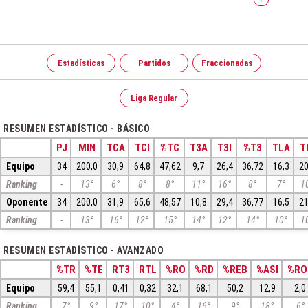
Estadísticas
Partidos
Fraccionadas
Liga Regular
RESUMEN ESTADÍSTICO - BÁSICO
PJ
MIN
TCA
TCI
%TC
T3A
T3I
%T3
TLA
T
Equipo
34
200,0
30,9
64,8
47,62
9,7
26,4
36,72
16,3
20
Ranking
-
13°
6°
8°
8°
11°
16°
8°
7°
1
Oponente
34
200,0
31,9
65,6
48,57
10,8
29,4
36,77
16,5
21
Ranking
-
13°
16°
12°
15°
14°
12°
14°
10°
1
RESUMEN ESTADÍSTICO - AVANZADO
%TR
%TE
RT3
RTL
%RO
%RD
%REB
%ASI
%RO
Equipo
59,4
55,1
0,41
0,32
32,1
68,1
50,2
12,9
2,0
Ranking
7°
9°
17°
10°
4°
16°
9°
18°
6°