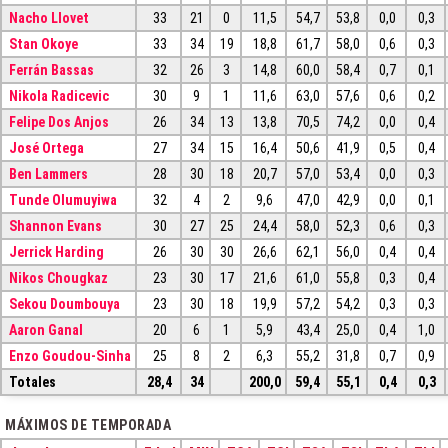
Nacho Llovet
33
21
0
11,5
54,7
53,8
0,0
0,3
Stan Okoye
33
34
19
18,8
61,7
58,0
0,6
0,3
Ferrán Bassas
32
26
3
14,8
60,0
58,4
0,7
0,1
Nikola Radicevic
30
9
1
11,6
63,0
57,6
0,6
0,2
Felipe Dos Anjos
26
34
13
13,8
70,5
74,2
0,0
0,4
José Ortega
27
34
15
16,4
50,6
41,9
0,5
0,4
Ben Lammers
28
30
18
20,7
57,0
53,4
0,0
0,3
Tunde Olumuyiwa
32
4
2
9,6
47,0
42,9
0,0
0,1
Shannon Evans
30
27
25
24,4
58,0
52,3
0,6
0,3
Jerrick Harding
26
30
30
26,6
62,1
56,0
0,4
0,4
Nikos Chougkaz
23
30
17
21,6
61,0
55,8
0,3
0,4
Sekou Doumbouya
23
30
18
19,9
57,2
54,2
0,3
0,3
Aaron Ganal
20
6
1
5,9
43,4
25,0
0,4
1,0
Enzo Goudou-Sinha
25
8
2
6,3
55,2
31,8
0,7
0,9
Totales
28,4
34
200,0
59,4
55,1
0,4
0,3
MÁXIMOS DE TEMPORADA