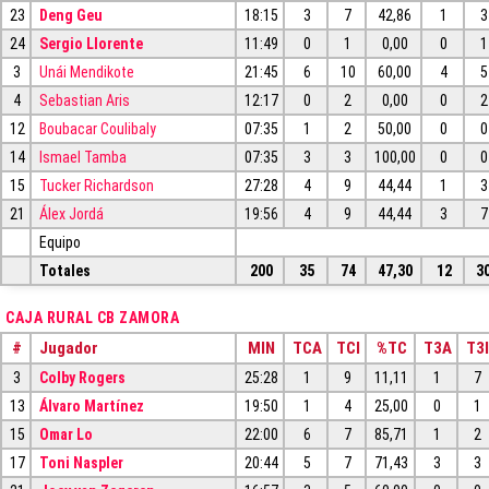
23
Deng Geu
18:15
3
7
42,86
1
3
24
Sergio Llorente
11:49
0
1
0,00
0
1
3
Unái Mendikote
21:45
6
10
60,00
4
5
4
Sebastian Aris
12:17
0
2
0,00
0
2
12
Boubacar Coulibaly
07:35
1
2
50,00
0
0
14
Ismael Tamba
07:35
3
3
100,00
0
0
15
Tucker Richardson
27:28
4
9
44,44
1
3
21
Álex Jordá
19:56
4
9
44,44
3
7
Equipo
Totales
200
35
74
47,30
12
3
CAJA RURAL CB ZAMORA
#
Jugador
MIN
TCA
TCI
%TC
T3A
T3I
3
Colby Rogers
25:28
1
9
11,11
1
7
13
Álvaro Martínez
19:50
1
4
25,00
0
1
15
Omar Lo
22:00
6
7
85,71
1
2
17
Toni Naspler
20:44
5
7
71,43
3
3