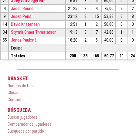
21
Joey van Zegeren
16:57
3
5
60,00
0
0
4
Jacob Round
21:25
3
4
75,00
2
2
9
Josep Peris
23:12
8
15
53,33
3
8
14
David Kristensen
12:51
1
2
50,00
0
0
34
Styrmir Snaer Thrastarson
19:13
3
7
42,86
1
1
55
Jonas Paukstè
18:20
2
5
40,00
0
0
Equipo
Totales
200
33
65
50,77
11
24
DBASKET
Normas de Uso
Glosario
Contacto
BÚSQUEDA
Buscar jugadores
Comparador de jugadores
Búsqueda por partido