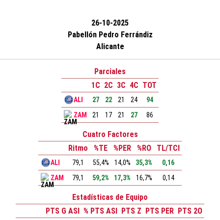
26-10-2025
Pabellón Pedro Ferrándiz
Alicante
Parciales
1C
2C
3C
4C
TOT
ALI
27
22
21
24
94
ZAM
21
17
21
27
86
Cuatro Factores
Ritmo
%TE
%PER
%RO
TL/TCI
ALI
79,1
55,4%
14,0%
35,3%
0,16
ZAM
79,1
59,2%
17,3%
16,7%
0,14
Estadísticas de Equipo
PTS G ASI
% PTS ASI
PTS Z
PTS PER
PTS 2O