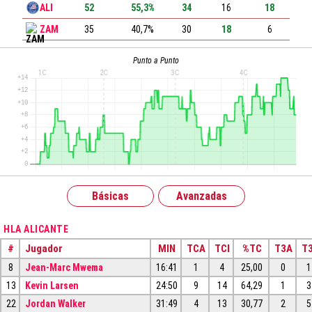
ALI
52
55,3%
34
16
18
ZAM
35
40,7%
30
18
6
Punto a Punto
Básicas
Avanzadas
HLA ALICANTE
#
Jugador
MIN
TCA
TCI
%TC
T3A
T3
8
Jean-Marc Mwema
16:41
1
4
25,00
0
1
13
Kevin Larsen
24:50
9
14
64,29
1
3
22
Jordan Walker
31:49
4
13
30,77
2
5