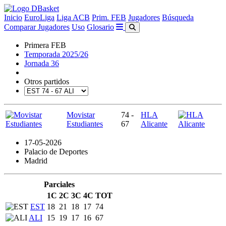
Inicio
EuroLiga
Liga ACB
Prim. FEB
Jugadores
Búsqueda
Comparar Jugadores
Uso
Glosario
Primera FEB
Temporada 2025/26
Jornada 36
Otros partidos
Movistar
74 -
HLA
Estudiantes
67
Alicante
17-05-2026
Palacio de Deportes
Madrid
Parciales
1C
2C
3C
4C
TOT
EST
18
21
18
17
74
ALI
15
19
17
16
67