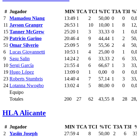
#
Jugador
MIN
TCA
TCI
%TC
T3A
T3I
%
7
Mamadou Niang
13:49
1
2
50,00
0
0
0,
11
Jayson Granger
26:53
1
10
10,00
1
8
12
15
Tanner McGrew
25:20
1
3
33,33
0
1
0,
29
Patricio Garino
20:46
4
9
44,44
1
2
50
51
Omar Silverio
25:09
5
9
55,56
2
4
50
6
Lucas Giovannetti
10:53
1
4
25,00
0
1
0,
9
Sasu Salin
14:24
2
6
33,33
2
6
33
10
Sergi García
21:55
4
6
66,67
1
3
33
19
Hugo López
13:09
0
1
0,00
0
0
0,
23
Roberts Stumbris
14:40
4
7
57,14
1
3
33
24
Lotanna Nwogbo
13:02
4
5
80,00
0
0
0,
Equipo
Totales
200
27
62
43,55
8
28
28
HLA Alicante
#
Jugador
MIN
TCA
TCI
%TC
T3A
T3I
2
Yasiin Joseph
27:59
4
8
50,00
2
6
3