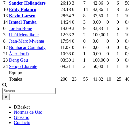
7
Sander Hollanders
26:13
3
7
42,86
3
6
5
10
Eddy Polanco
23:18
6
14
42,86
1
3
3
13
Kevin Larsen
28:54
3
8
37,50
1
1
1
14
Ismael Tamba
14:24
0
3
0,00
0
0
0,
0
Jordan Bone
14:09
3
9
33,33
1
6
1
3
Unái Mendikote
12:33
2
2
100,00
1
1
1
8
Jean-Marc Mwema
17:54
0
0
0,0
0
0
0,
12
Boubacar Coulibaly
11:07
0
0
0,0
0
0
0,
21
Álex Jordá
10:38
0
1
0,00
0
1
0,
23
Deng Geu
03:30
1
1
100,00
0
0
0,
24
Sergio Llorente
09:21
1
2
50,00
1
1
1
Equipo
Totales
200
23
55
41,82
10
25
4
DBasket
Normas de Uso
Glosario
Contacto