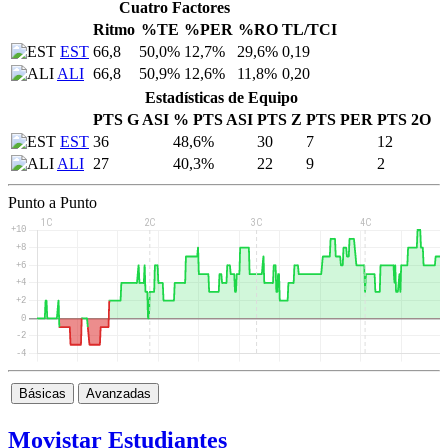
Cuatro Factores
Ritmo
%TE
%PER
%RO
TL/TCI
EST
66,8
50,0%
12,7%
29,6%
0,19
ALI
66,8
50,9%
12,6%
11,8%
0,20
Estadísticas de Equipo
PTS G ASI
% PTS ASI
PTS Z
PTS PER
PTS 2O
EST
36
48,6%
30
7
12
ALI
27
40,3%
22
9
2
Punto a Punto
Básicas
Avanzadas
Movistar Estudiantes