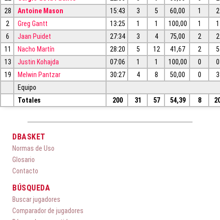
28
Antoine Mason
15:43
3
5
60,00
1
2
2
Greg Gantt
13:25
1
1
100,00
1
1
6
Jaan Puidet
27:34
3
4
75,00
2
2
11
Nacho Martín
28:20
5
12
41,67
2
5
13
Justin Kohajda
07:06
1
1
100,00
0
0
19
Melwin Pantzar
30:27
4
8
50,00
0
3
Equipo
Totales
200
31
57
54,39
8
2
DBASKET
Normas de Uso
Glosario
Contacto
BÚSQUEDA
Buscar jugadores
Comparador de jugadores