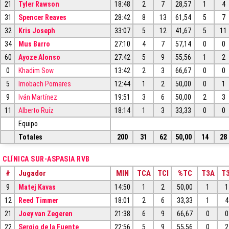
21
Tyler Rawson
18:48
2
7
28,57
1
4
31
Spencer Reaves
28:42
8
13
61,54
5
7
32
Kris Joseph
33:07
5
12
41,67
5
11
34
Mus Barro
27:10
4
7
57,14
0
0
60
Ayoze Alonso
27:42
5
9
55,56
1
2
0
Khadim Sow
13:42
2
3
66,67
0
0
5
Imobach Pomares
12:44
1
2
50,00
0
1
9
Iván Martínez
19:51
3
6
50,00
2
3
11
Alberto Ruíz
18:14
1
3
33,33
0
0
Equipo
Totales
200
31
62
50,00
14
28
CLÍNICA SUR-ASPASIA RVB
#
Jugador
MIN
TCA
TCI
%TC
T3A
T3
9
Matej Kavas
14:50
1
2
50,00
1
1
12
Reed Timmer
18:01
2
6
33,33
1
4
21
Joey van Zegeren
21:38
6
9
66,67
0
0
22
Sergio de la Fuente
22:56
5
9
55,56
0
2