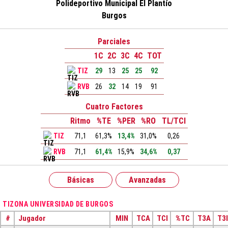
Polideportivo Municipal El Plantío
Burgos
Parciales
1C
2C
3C
4C
TOT
TIZ
29
13
25
25
92
RVB
26
32
14
19
91
Cuatro Factores
Ritmo
%TE
%PER
%RO
TL/TCI
TIZ
71,1
61,3%
13,4%
31,0%
0,26
RVB
71,1
61,4%
15,9%
34,6%
0,37
Básicas
Avanzadas
TIZONA UNIVERSIDAD DE BURGOS
#
Jugador
MIN
TCA
TCI
%TC
T3A
T3I