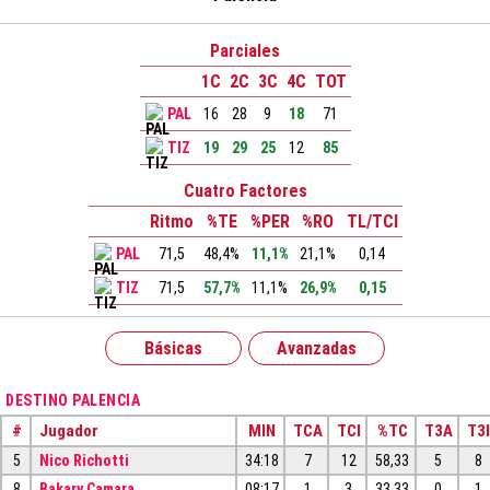
Parciales
1C
2C
3C
4C
TOT
PAL
16
28
9
18
71
TIZ
19
29
25
12
85
Cuatro Factores
Ritmo
%TE
%PER
%RO
TL/TCI
PAL
71,5
48,4%
11,1%
21,1%
0,14
TIZ
71,5
57,7%
11,1%
26,9%
0,15
Básicas
Avanzadas
DESTINO PALENCIA
#
Jugador
MIN
TCA
TCI
%TC
T3A
T3I
5
Nico Richotti
34:18
7
12
58,33
5
8
8
Bakary Camara
08:17
1
3
33,33
0
1