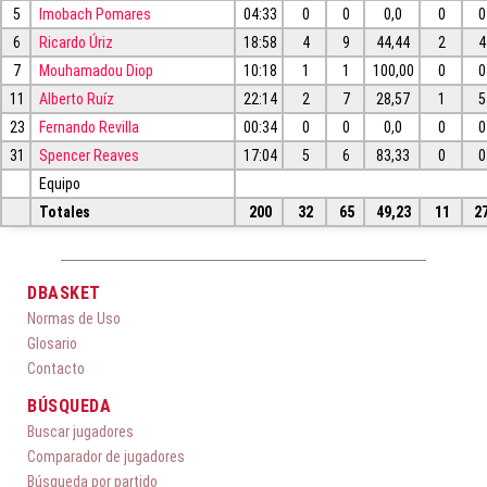
5
Imobach Pomares
04:33
0
0
0,0
0
0
6
Ricardo Úriz
18:58
4
9
44,44
2
4
7
Mouhamadou Diop
10:18
1
1
100,00
0
0
11
Alberto Ruíz
22:14
2
7
28,57
1
5
23
Fernando Revilla
00:34
0
0
0,0
0
0
31
Spencer Reaves
17:04
5
6
83,33
0
0
Equipo
Totales
200
32
65
49,23
11
2
DBASKET
Normas de Uso
Glosario
Contacto
BÚSQUEDA
Buscar jugadores
Comparador de jugadores
Búsqueda por partido