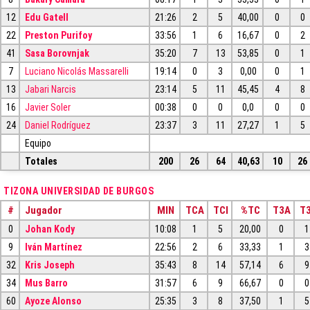
12
Edu Gatell
21:26
2
5
40,00
0
0
22
Preston Purifoy
33:56
1
6
16,67
0
2
41
Sasa Borovnjak
35:20
7
13
53,85
0
1
7
Luciano Nicolás Massarelli
19:14
0
3
0,00
0
1
13
Jabari Narcis
23:14
5
11
45,45
4
8
16
Javier Soler
00:38
0
0
0,0
0
0
24
Daniel Rodríguez
23:37
3
11
27,27
1
5
Equipo
Totales
200
26
64
40,63
10
26
TIZONA UNIVERSIDAD DE BURGOS
#
Jugador
MIN
TCA
TCI
%TC
T3A
T3
0
Johan Kody
10:08
1
5
20,00
0
1
9
Iván Martínez
22:56
2
6
33,33
1
3
32
Kris Joseph
35:43
8
14
57,14
6
9
34
Mus Barro
31:57
6
9
66,67
0
0
60
Ayoze Alonso
25:35
3
8
37,50
1
5