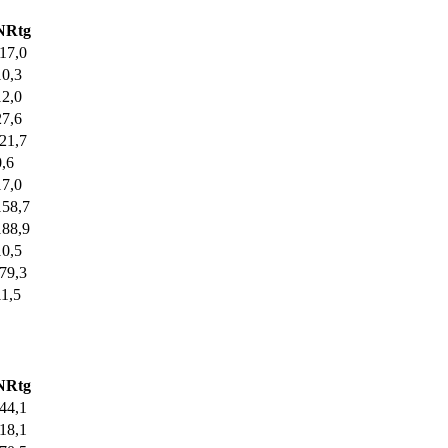
NRtg
-17,0
10,3
12,0
27,6
-21,7
0,6
17,0
158,7
188,9
10,5
-79,3
11,5
NRtg
-44,1
-18,1