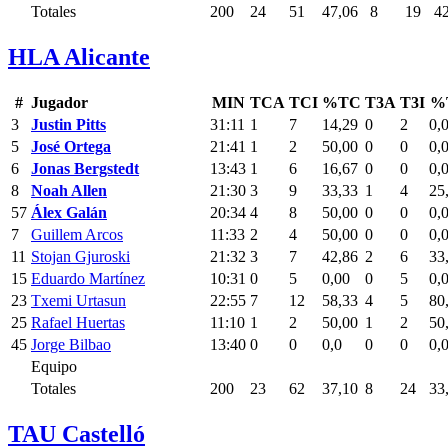
Totales
200
24
51
47,06
8
19
42
HLA Alicante
#
Jugador
MIN
TCA
TCI
%TC
T3A
T3I
%
3
Justin Pitts
31:11
1
7
14,29
0
2
0,
5
José Ortega
21:41
1
2
50,00
0
0
0,
6
Jonas Bergstedt
13:43
1
6
16,67
0
0
0,
8
Noah Allen
21:30
3
9
33,33
1
4
25
57
Álex Galán
20:34
4
8
50,00
0
0
0,
7
Guillem Arcos
11:33
2
4
50,00
0
0
0,
11
Stojan Gjuroski
21:32
3
7
42,86
2
6
33
15
Eduardo Martínez
10:31
0
5
0,00
0
5
0,
23
Txemi Urtasun
22:55
7
12
58,33
4
5
80
25
Rafael Huertas
11:10
1
2
50,00
1
2
50
45
Jorge Bilbao
13:40
0
0
0,0
0
0
0,
Equipo
Totales
200
23
62
37,10
8
24
33
TAU Castelló