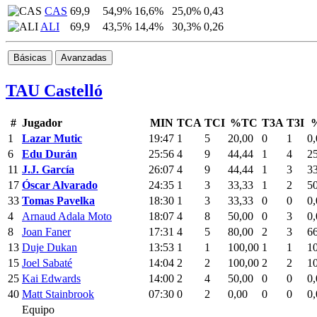
CAS
69,9
54,9%
16,6%
25,0%
0,43
ALI
69,9
43,5%
14,4%
30,3%
0,26
Básicas
Avanzadas
TAU Castelló
#
Jugador
MIN
TCA
TCI
%TC
T3A
T3I
1
Lazar Mutic
19:47
1
5
20,00
0
1
0,
6
Edu Durán
25:56
4
9
44,44
1
4
2
11
J.J. García
26:07
4
9
44,44
1
3
3
17
Óscar Alvarado
24:35
1
3
33,33
1
2
5
33
Tomas Pavelka
18:30
1
3
33,33
0
0
0,
4
Arnaud Adala Moto
18:07
4
8
50,00
0
3
0,
8
Joan Faner
17:31
4
5
80,00
2
3
6
13
Duje Dukan
13:53
1
1
100,00
1
1
1
15
Joel Sabaté
14:04
2
2
100,00
2
2
1
25
Kai Edwards
14:00
2
4
50,00
0
0
0,
40
Matt Stainbrook
07:30
0
2
0,00
0
0
0,
Equipo