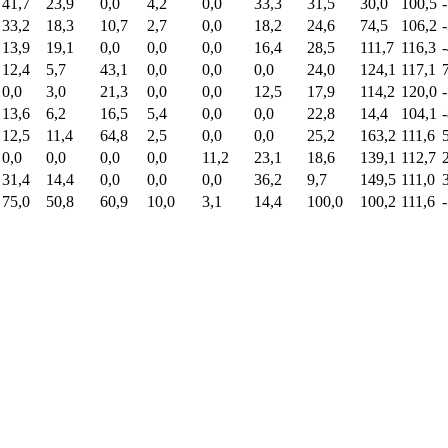
41,7
23,9
0,0
4,2
0,0
33,3
31,5
30,0
100,5
33,2
18,3
10,7
2,7
0,0
18,2
24,6
74,5
106,2
13,9
19,1
0,0
0,0
0,0
16,4
28,5
111,7
116,3
12,4
5,7
43,1
0,0
0,0
0,0
24,0
124,1
117,1
0,0
3,0
21,3
0,0
0,0
12,5
17,9
114,2
120,0
13,6
6,2
16,5
5,4
0,0
0,0
22,8
14,4
104,1
12,5
11,4
64,8
2,5
0,0
0,0
25,2
163,2
111,6
0,0
0,0
0,0
0,0
11,2
23,1
18,6
139,1
112,7
31,4
14,4
0,0
0,0
0,0
36,2
9,7
149,5
111,0
75,0
50,8
60,9
10,0
3,1
14,4
100,0
100,2
111,6