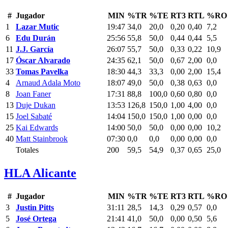
#
Jugador
MIN
%TR
%TE
RT3
RTL
%RO
1
Lazar Mutic
19:47
34,0
20,0
0,20
0,40
7,2
6
Edu Durán
25:56
55,8
50,0
0,44
0,44
5,5
11
J.J. García
26:07
55,7
50,0
0,33
0,22
10,9
17
Óscar Alvarado
24:35
62,1
50,0
0,67
2,00
0,0
33
Tomas Pavelka
18:30
44,3
33,3
0,00
2,00
15,4
4
Arnaud Adala Moto
18:07
49,0
50,0
0,38
0,63
0,0
8
Joan Faner
17:31
88,8
100,0
0,60
0,80
0,0
13
Duje Dukan
13:53
126,8
150,0
1,00
4,00
0,0
15
Joel Sabaté
14:04
150,0
150,0
1,00
0,00
0,0
25
Kai Edwards
14:00
50,0
50,0
0,00
0,00
10,2
40
Matt Stainbrook
07:30
0,0
0,0
0,00
0,00
0,0
Totales
200
59,5
54,9
0,37
0,65
25,0
HLA Alicante
#
Jugador
MIN
%TR
%TE
RT3
RTL
%RO
3
Justin Pitts
31:11
28,5
14,3
0,29
0,57
0,0
5
José Ortega
21:41
41,0
50,0
0,00
0,50
5,6