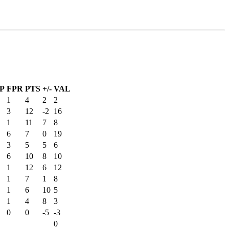
P
FPR
PTS
+/-
VAL
1
4
2
2
3
12
-2
16
1
11
7
8
6
7
0
19
3
5
5
6
6
10
8
10
1
12
6
12
1
7
1
8
1
6
10
5
1
4
8
3
0
0
-5
-3
0