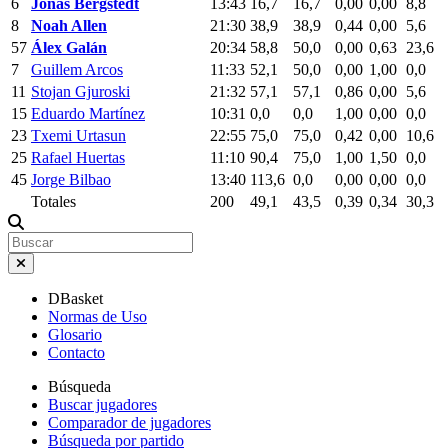
6
Jonas Bergstedt
13:43
16,7
16,7
0,00
0,00
8,8
8
Noah Allen
21:30
38,9
38,9
0,44
0,00
5,6
57
Álex Galán
20:34
58,8
50,0
0,00
0,63
23,6
7
Guillem Arcos
11:33
52,1
50,0
0,00
1,00
0,0
11
Stojan Gjuroski
21:32
57,1
57,1
0,86
0,00
5,6
15
Eduardo Martínez
10:31
0,0
0,0
1,00
0,00
0,0
23
Txemi Urtasun
22:55
75,0
75,0
0,42
0,00
10,6
25
Rafael Huertas
11:10
90,4
75,0
1,00
1,50
0,0
45
Jorge Bilbao
13:40
113,6
0,0
0,00
0,00
0,0
Totales
200
49,1
43,5
0,39
0,34
30,3
DBasket
Normas de Uso
Glosario
Contacto
Búsqueda
Buscar jugadores
Comparador de jugadores
Búsqueda por partido