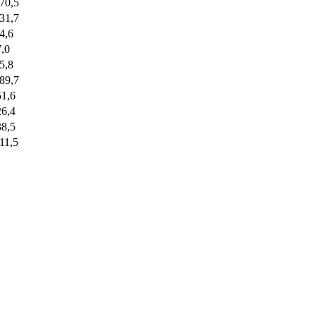
-70,5
-31,7
-4,6
7,0
-5,8
-89,7
51,6
26,4
38,5
-11,5