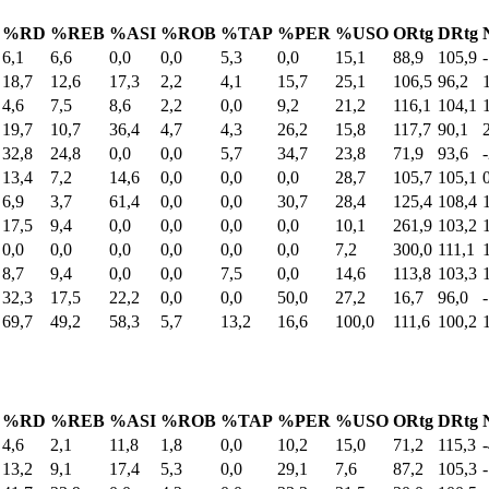
%RD
%REB
%ASI
%ROB
%TAP
%PER
%USO
ORtg
DRtg
6,1
6,6
0,0
0,0
5,3
0,0
15,1
88,9
105,9
18,7
12,6
17,3
2,2
4,1
15,7
25,1
106,5
96,2
4,6
7,5
8,6
2,2
0,0
9,2
21,2
116,1
104,1
19,7
10,7
36,4
4,7
4,3
26,2
15,8
117,7
90,1
32,8
24,8
0,0
0,0
5,7
34,7
23,8
71,9
93,6
13,4
7,2
14,6
0,0
0,0
0,0
28,7
105,7
105,1
6,9
3,7
61,4
0,0
0,0
30,7
28,4
125,4
108,4
17,5
9,4
0,0
0,0
0,0
0,0
10,1
261,9
103,2
0,0
0,0
0,0
0,0
0,0
0,0
7,2
300,0
111,1
8,7
9,4
0,0
0,0
7,5
0,0
14,6
113,8
103,3
32,3
17,5
22,2
0,0
0,0
50,0
27,2
16,7
96,0
69,7
49,2
58,3
5,7
13,2
16,6
100,0
111,6
100,2
%RD
%REB
%ASI
%ROB
%TAP
%PER
%USO
ORtg
DRtg
4,6
2,1
11,8
1,8
0,0
10,2
15,0
71,2
115,3
13,2
9,1
17,4
5,3
0,0
29,1
7,6
87,2
105,3