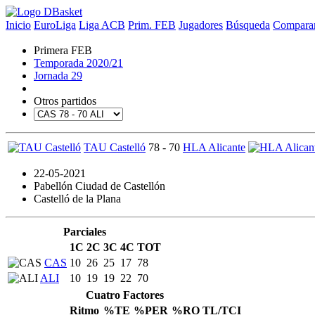
Inicio
EuroLiga
Liga ACB
Prim. FEB
Jugadores
Búsqueda
Comparar
Primera FEB
Temporada 2020/21
Jornada 29
Otros partidos
TAU Castelló
78 - 70
HLA Alicante
22-05-2021
Pabellón Ciudad de Castellón
Castelló de la Plana
Parciales
1C
2C
3C
4C
TOT
CAS
10
26
25
17
78
ALI
10
19
19
22
70
Cuatro Factores
Ritmo
%TE
%PER
%RO
TL/TCI