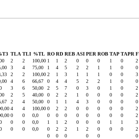
%T3
TLA
TLI
%TL
RO
RD
REB
ASI
PER
ROB
TAP
TAPR
F
00
2
2
100,00
1
1
2
0
0
0
1
0
2
5,00
3
4
75,00
1
4
5
2
2
1
1
0
0
3,33
2
2
100,00
2
1
3
1
1
1
0
0
3
0,00
4
6
66,67
0
4
4
5
2
2
1
0
0
0
3
6
50,00
2
5
7
0
3
0
1
0
2
00
2
5
40,00
0
2
2
1
0
0
0
0
2
6,67
2
4
50,00
0
1
1
4
3
0
0
0
0
00,00
4
4
100,00
0
2
2
0
0
0
0
0
2
00,00
0
0
0,0
0
0
0
0
0
0
0
0
2
0
0
0
0,0
1
1
2
0
0
0
1
1
3
0
0
0
0,0
0
2
2
1
2
0
0
0
2
0
0
0
0
0
0