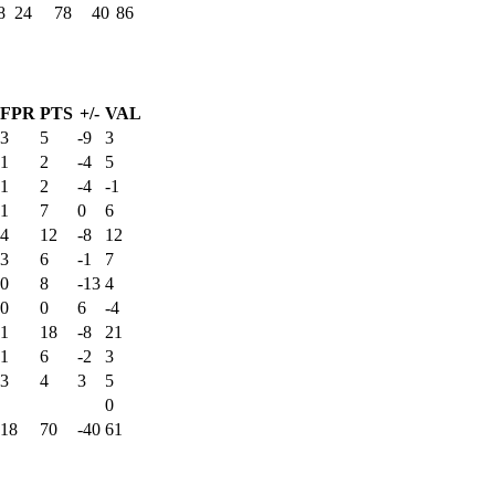
8
24
78
40
86
FPR
PTS
+/-
VAL
3
5
-9
3
1
2
-4
5
1
2
-4
-1
1
7
0
6
4
12
-8
12
3
6
-1
7
0
8
-13
4
0
0
6
-4
1
18
-8
21
1
6
-2
3
3
4
3
5
0
18
70
-40
61