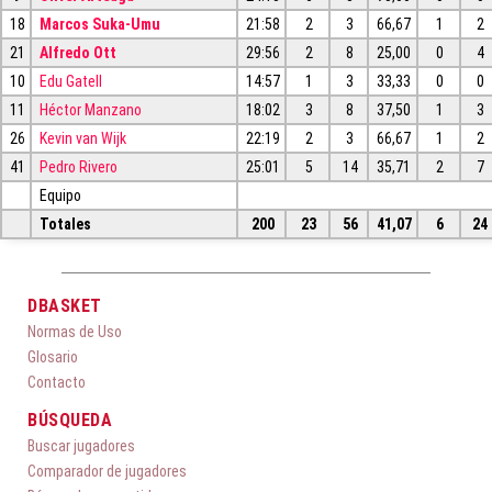
18
Marcos Suka-Umu
21:58
2
3
66,67
1
2
21
Alfredo Ott
29:56
2
8
25,00
0
4
10
Edu Gatell
14:57
1
3
33,33
0
0
11
Héctor Manzano
18:02
3
8
37,50
1
3
26
Kevin van Wijk
22:19
2
3
66,67
1
2
41
Pedro Rivero
25:01
5
14
35,71
2
7
Equipo
Totales
200
23
56
41,07
6
24
DBASKET
Normas de Uso
Glosario
Contacto
BÚSQUEDA
Buscar jugadores
Comparador de jugadores