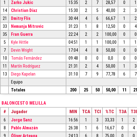
1
Zarko Jukic
15:35
2
7
28,57
0
1
14
Christian Díaz
15:30
2
5
40,00
2
3
21
Dmitry Flis
30:44
4
6
66,67
1
2
33
Nemanja Mitrovic
31:23
1
8
12,50
0
4
35
Fran Guerra
22:24
2
2
100,00
0
0
5
Kyle Hittle
04:51
1
1
100,00
1
1
7
Devin Wright
17:04
4
8
50,00
0
0
10
Tomás Fernández
09:48
0
0
0,0
0
0
11
Martín Rodríguez
21:31
2
4
50,00
1
3
13
Diego Kapelan
31:10
7
9
77,78
6
7
Equipo
Totales
200
25
50
50,00
11
2
BALONCESTO MELILLA
#
Jugador
MIN
TCA
TCI
%TC
T3A
T3I
6
Jorge Sanz
16:56
1
3
33,33
1
2
8
Pablo Almazán
26:38
1
6
16,67
0
4
9
Óliver Arteaga
24:13
6
8
75,00
0
0