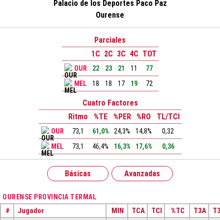
Palacio de los Deportes Paco Paz
Ourense
Parciales
1C
2C
3C
4C
TOT
OUR
22
23
21
11
77
MEL
18
18
17
19
72
Cuatro Factores
Ritmo
%TE
%PER
%RO
TL/TCI
OUR
73,1
61,0%
24,3%
14,8%
0,32
MEL
73,1
46,4%
16,3%
17,6%
0,36
Básicas
Avanzadas
OURENSE PROVINCIA TERMAL
#
Jugador
MIN
TCA
TCI
%TC
T3A
T3