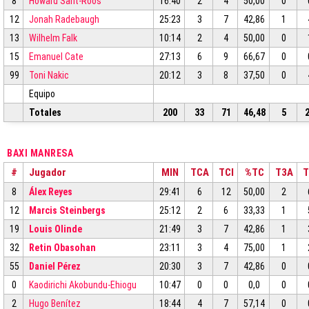
8
Howard Sant-Roos
16:40
2
4
50,00
0
12
Jonah Radebaugh
25:23
3
7
42,86
1
13
Wilhelm Falk
10:14
2
4
50,00
0
15
Emanuel Cate
27:13
6
9
66,67
0
99
Toni Nakic
20:12
3
8
37,50
0
Equipo
Totales
200
33
71
46,48
5
BAXI MANRESA
#
Jugador
MIN
TCA
TCI
%TC
T3A
T
8
Álex Reyes
29:41
6
12
50,00
2
12
Marcis Steinbergs
25:12
2
6
33,33
1
19
Louis Olinde
21:49
3
7
42,86
1
32
Retin Obasohan
23:11
3
4
75,00
1
55
Daniel Pérez
20:30
3
7
42,86
0
0
Kaodirichi Akobundu-Ehiogu
10:47
0
0
0,0
0
2
Hugo Benítez
18:44
4
7
57,14
0