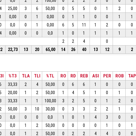
0
0,0
2
2
100,00
0
2
2
3
0
0
0
4
25,00
3
6
50,00
0
5
5
0
1
2
0
1
0,00
0
1
0,00
0
1
1
0
0
1
1
0
0,0
0
1
0,00
6
5
11
1
2
0
0
4
0,00
0
0
0,0
1
0
1
1
1
1
1
2
2
4
0
22
22,73
13
20
65,00
14
26
40
13
12
9
2
3I
%T3
TLA
TLI
%TL
RO
RD
REB
ASI
PER
ROB
TAP
6
33,33
2
4
50,00
0
6
6
1
0
0
0
5
20,00
1
2
50,00
1
4
5
1
0
1
0
3
33,33
1
1
100,00
3
2
5
0
1
2
0
2
50,00
3
10
30,00
0
3
3
2
2
1
0
0
0,0
0
0
0,0
1
0
1
4
3
0
0
0
0,0
1
2
50,00
0
0
0
0
1
0
1
0
0,0
1
2
50,00
0
2
2
4
4
0
0