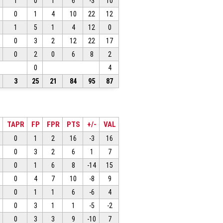
1
0
1
6
-3
10
0
1
4
10
22
12
1
5
1
4
12
0
0
3
2
12
22
17
0
2
0
6
8
2
0
4
3
25
21
84
95
87
TAPR
FP
FPR
PTS
+/-
VAL
0
1
2
16
-3
16
0
3
2
6
1
7
0
1
6
8
-14
15
0
4
7
10
-8
9
0
1
1
6
-6
4
0
3
1
1
-5
-2
0
3
3
9
-10
7