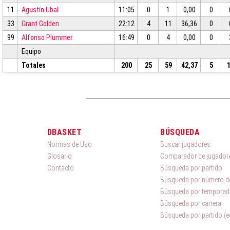
11
Agustín Ubal
11:05
0
1
0,00
0
33
Grant Golden
22:12
4
11
36,36
0
99
Alfonso Plummer
16:49
0
4
0,00
0
Equipo
Totales
200
25
59
42,37
5
DBASKET
BÚSQUEDA
Normas de Uso
Buscar jugadores
Glosario
Comparador de jugador
Contacto
Búsqueda por partido
Búsqueda por número de
Búsqueda por temporad
Búsqueda por carrera
Búsqueda por partido (e