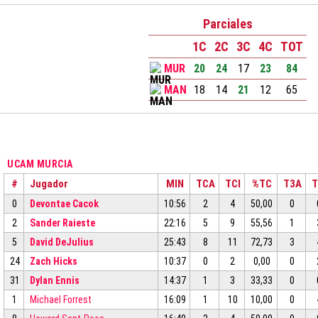
Parciales
1C
2C
3C
4C
TOT
MUR
20
24
17
23
84
MAN
18
14
21
12
65
UCAM MURCIA
#
Jugador
MIN
TCA
TCI
%TC
T3A
T
0
Devontae Cacok
10:56
2
4
50,00
0
2
Sander Raieste
22:16
5
9
55,56
1
5
David DeJulius
25:43
8
11
72,73
3
24
Zach Hicks
10:37
0
2
0,00
0
31
Dylan Ennis
14:37
1
3
33,33
0
1
Michael Forrest
16:09
1
10
10,00
0