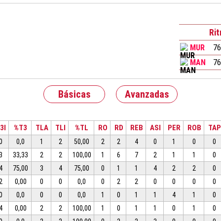
Ri
MUR
76
MAN
76
Básicas
Avanzadas
3I
%T3
TLA
TLI
%TL
RO
RD
REB
ASI
PER
ROB
TAP
0
0,0
1
2
50,00
2
2
4
0
1
0
0
3
33,33
2
2
100,00
1
6
7
2
1
1
0
4
75,00
3
4
75,00
0
1
1
4
2
2
0
2
0,00
0
0
0,0
0
2
2
0
0
0
0
0
0,0
0
0
0,0
1
0
1
1
4
1
0
4
0,00
2
2
100,00
1
0
1
1
0
1
0