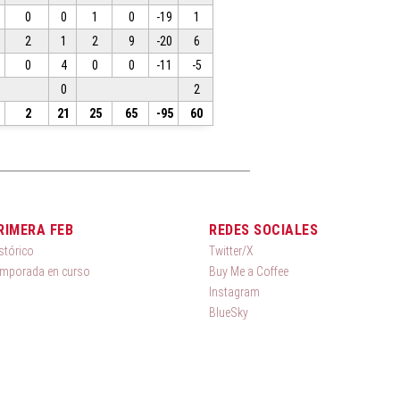
0
0
1
0
-19
1
2
1
2
9
-20
6
0
4
0
0
-11
-5
0
2
2
21
25
65
-95
60
RIMERA FEB
REDES SOCIALES
stórico
Twitter/X
mporada en curso
Buy Me a Coffee
Instagram
BlueSky