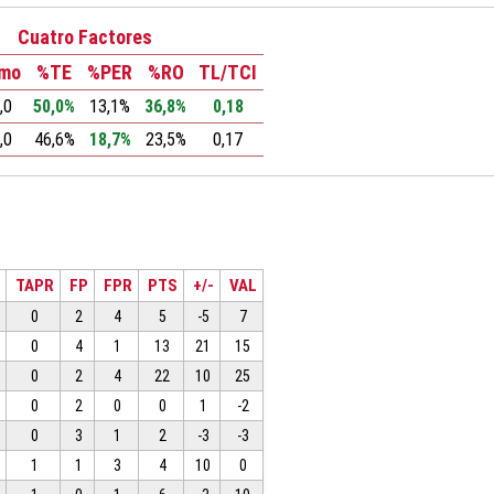
Cuatro Factores
tmo
%TE
%PER
%RO
TL/TCI
,0
50,0%
13,1%
36,8%
0,18
,0
46,6%
18,7%
23,5%
0,17
TAPR
FP
FPR
PTS
+/-
VAL
0
2
4
5
-5
7
0
4
1
13
21
15
0
2
4
22
10
25
0
2
0
0
1
-2
0
3
1
2
-3
-3
1
1
3
4
10
0