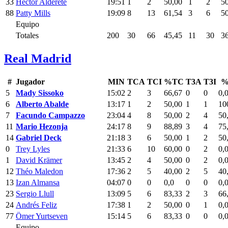
33
Héctor Alderete
19:51
1
2
50,00
1
2
5
88
Patty Mills
19:09
8
13
61,54
3
6
5
Equipo
Totales
200
30
66
45,45
11
30
3
Real Madrid
#
Jugador
MIN
TCA
TCI
%TC
T3A
T3I
%
5
Mady Sissoko
15:02
2
3
66,67
0
0
0,
6
Alberto Abalde
13:17
1
2
50,00
1
1
10
7
Facundo Campazzo
23:04
4
8
50,00
2
4
50
11
Mario Hezonja
24:17
8
9
88,89
3
4
75
14
Gabriel Deck
21:18
3
6
50,00
1
2
50
0
Trey Lyles
21:33
6
10
60,00
0
2
0,
1
David Krämer
13:45
2
4
50,00
0
2
0,
12
Théo Maledon
17:36
2
5
40,00
2
5
40
13
Izan Almansa
04:07
0
0
0,0
0
0
0,
23
Sergio Llull
13:09
5
6
83,33
2
3
66
24
Andrés Feliz
17:38
1
2
50,00
0
1
0,
77
Ömer Yurtseven
15:14
5
6
83,33
0
0
0,
Equipo