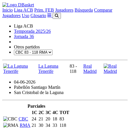
Inicio
Liga ACB
Prim. FEB
Jugadores
Búsqueda
Comparar
Jugadores
Uso
Glosario
Liga ACB
Temporada 2025/26
Jornada 36
Otros partidos
La Laguna
83 -
Real
Tenerife
118
Madrid
04-06-2026
Pabellón Santiago Martín
San Cristobal de la Laguna
Parciales
1C
2C
3C
4C
TOT
CBC
24
21
20
18
83
RMA
21
30
34
33
118