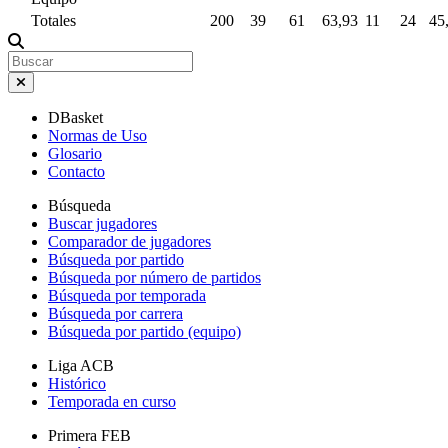
Totales
200
39
61
63,93
11
24
45
DBasket
Normas de Uso
Glosario
Contacto
Búsqueda
Buscar jugadores
Comparador de jugadores
Búsqueda por partido
Búsqueda por número de partidos
Búsqueda por temporada
Búsqueda por carrera
Búsqueda por partido (equipo)
Liga ACB
Histórico
Temporada en curso
Primera FEB