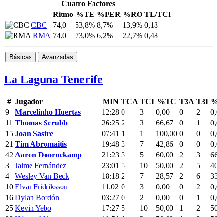
Cuatro Factores
Ritmo
%TE
%PER
%RO
TL/TCI
CBC
74,0
53,8%
8,7%
13,9%
0,18
RMA
74,0
73,0%
6,2%
22,7%
0,48
Básicas
Avanzadas
La Laguna Tenerife
#
Jugador
MIN
TCA
TCI
%TC
T3A
T3I
%
9
Marcelinho Huertas
12:28
0
3
0,00
0
2
0,
11
Thomas Scrubb
26:25
2
3
66,67
0
1
0,
15
Joan Sastre
07:41
1
1
100,00
0
0
0,
21
Tim Abromaitis
19:48
3
7
42,86
0
0
0,
42
Aaron Doornekamp
21:23
3
5
60,00
2
3
6
3
Jaime Fernández
23:01
5
10
50,00
2
5
4
4
Wesley Van Beck
18:18
2
7
28,57
2
6
3
10
Elvar Fridriksson
11:02
0
3
0,00
0
2
0,
16
Dylan Bordón
03:27
0
2
0,00
0
1
0,
25
Kevin Yebo
17:27
5
10
50,00
1
2
5