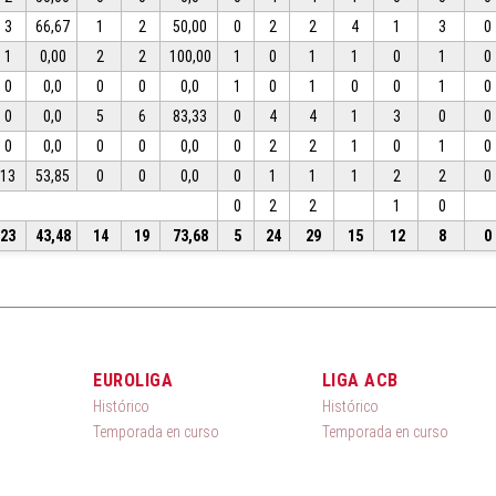
3
66,67
1
2
50,00
0
2
2
4
1
3
0
1
0,00
2
2
100,00
1
0
1
1
0
1
0
0
0,0
0
0
0,0
1
0
1
0
0
1
0
0
0,0
5
6
83,33
0
4
4
1
3
0
0
0
0,0
0
0
0,0
0
2
2
1
0
1
0
13
53,85
0
0
0,0
0
1
1
1
2
2
0
0
2
2
1
0
23
43,48
14
19
73,68
5
24
29
15
12
8
0
EUROLIGA
LIGA ACB
Histórico
Histórico
Temporada en curso
Temporada en curso