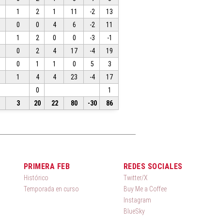
1
2
1
11
-2
13
0
0
4
6
-2
11
1
2
0
0
-3
-1
0
2
4
17
-4
19
0
1
1
0
5
3
1
4
4
23
-4
17
0
1
3
20
22
80
-30
86
PRIMERA FEB
REDES SOCIALES
Histórico
Twitter/X
Temporada en curso
Buy Me a Coffee
Instagram
BlueSky