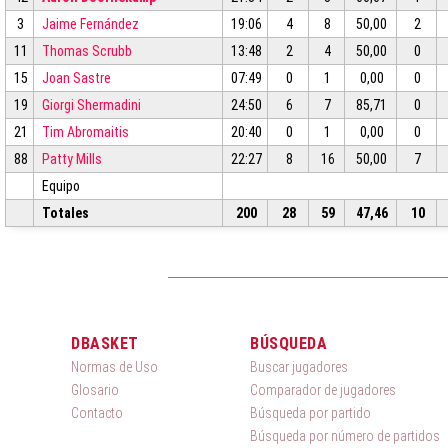
3
Jaime Fernández
19:06
4
8
50,00
2
11
Thomas Scrubb
13:48
2
4
50,00
0
15
Joan Sastre
07:49
0
1
0,00
0
19
Giorgi Shermadini
24:50
6
7
85,71
0
21
Tim Abromaitis
20:40
0
1
0,00
0
88
Patty Mills
22:27
8
16
50,00
7
Equipo
Totales
200
28
59
47,46
10
DBASKET
BÚSQUEDA
Normas de Uso
Buscar jugadores
Glosario
Comparador de jugadores
Contacto
Búsqueda por partido
Búsqueda por número de partidos