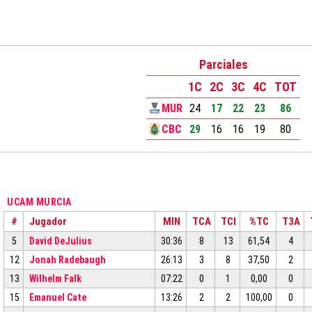
Parciales
1C
2C
3C
4C
TOT
MUR
24
17
22
23
86
CBC
29
16
16
19
80
UCAM MURCIA
#
Jugador
MIN
TCA
TCI
%TC
T3A
5
David DeJulius
30:36
8
13
61,54
4
12
Jonah Radebaugh
26:13
3
8
37,50
2
13
Wilhelm Falk
07:22
0
1
0,00
0
15
Emanuel Cate
13:26
2
2
100,00
0