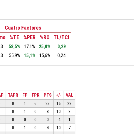
Cuatro Factores
tmo
%TE
%PER
%RO
TL/TCI
,3
58,5%
17,1%
25,0%
0,29
,3
55,9%
15,1%
15,6%
0,24
AP
TAPR
FP
FPR
PTS
+/-
VAL
0
0
1
6
23
16
28
1
0
1
0
8
10
8
0
0
0
0
0
-4
1
1
0
1
0
4
10
7