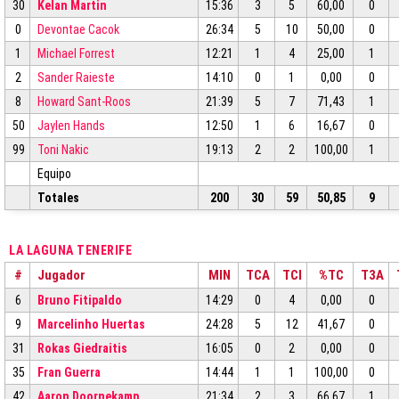
30
Kelan Martin
15:36
3
5
60,00
0
0
Devontae Cacok
26:34
5
10
50,00
0
1
Michael Forrest
12:21
1
4
25,00
1
2
Sander Raieste
14:10
0
1
0,00
0
8
Howard Sant-Roos
21:39
5
7
71,43
1
50
Jaylen Hands
12:50
1
6
16,67
0
99
Toni Nakic
19:13
2
2
100,00
1
Equipo
Totales
200
30
59
50,85
9
LA LAGUNA TENERIFE
#
Jugador
MIN
TCA
TCI
%TC
T3A
6
Bruno Fitipaldo
14:29
0
4
0,00
0
9
Marcelinho Huertas
24:28
5
12
41,67
0
31
Rokas Giedraitis
16:05
0
2
0,00
0
35
Fran Guerra
14:44
1
1
100,00
0
42
Aaron Doornekamp
21:34
2
3
66,67
1