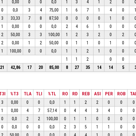
1
0,00
0
0
0,0
1
3
4
1
2
0
0
0,0
3
4
75,00
1
6
7
1
4
0
3
33,33
7
8
87,50
0
0
0
0
1
0
1
0,00
0
0
0,0
2
4
6
1
0
0
2
50,00
3
3
100,00
1
2
3
2
0
2
2
0,00
1
2
50,00
0
1
1
0
1
0
1
100,00
0
0
0,0
1
1
2
1
0
0
1
1
2
0
0
21
42,86
17
20
85,00
8
27
35
14
14
5
T3I
%T3
TLA
TLI
%TL
RO
RD
REB
ASI
PER
ROB
TA
3
0,00
0
0
0,0
1
1
2
2
0
0
0
1
0,00
4
7
57,14
0
4
4
3
4
0
0
0
0,0
2
2
100,00
0
1
1
0
0
0
0
0
0,0
0
0
0,0
2
3
5
1
1
0
0
2
50,00
0
0
0,0
0
4
4
1
0
0
0