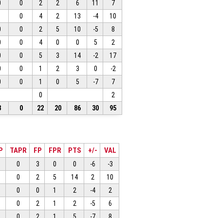
0
0
2
2
6
11
7
1
0
4
2
13
-4
10
0
0
2
5
10
-5
8
0
0
4
0
0
5
2
0
0
5
3
14
-2
17
0
0
1
2
3
0
-2
0
0
1
0
5
-7
7
0
2
3
0
22
20
86
30
95
P
TAPR
FP
FPR
PTS
+/-
VAL
0
3
0
0
-6
-3
0
2
5
14
2
10
0
0
1
2
-4
2
0
2
1
2
-5
6
0
2
1
5
-7
8