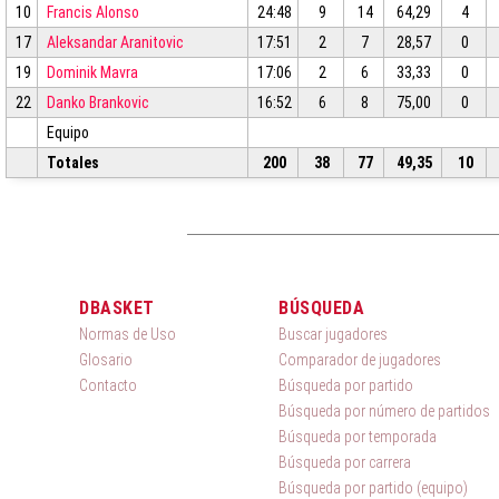
10
Francis Alonso
24:48
9
14
64,29
4
17
Aleksandar Aranitovic
17:51
2
7
28,57
0
19
Dominik Mavra
17:06
2
6
33,33
0
22
Danko Brankovic
16:52
6
8
75,00
0
Equipo
Totales
200
38
77
49,35
10
DBASKET
BÚSQUEDA
Normas de Uso
Buscar jugadores
Glosario
Comparador de jugadores
Contacto
Búsqueda por partido
Búsqueda por número de partidos
Búsqueda por temporada
Búsqueda por carrera
Búsqueda por partido (equipo)