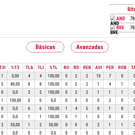
Ri
AND
78
BRE
78
Básicas
Avanzadas
T3I
%T3
TLA
TLI
%TL
RO
RD
REB
ASI
PER
ROB
T
1
0,00
4
4
100,00
0
2
2
10
7
0
5
80,00
8
8
100,00
0
2
2
1
4
1
0
0,0
2
2
100,00
0
2
2
1
1
1
1
100,00
0
0
0,0
0
0
0
0
2
0
0
0,0
6
6
100,00
1
4
5
0
1
0
0
0,0
1
1
100,00
0
1
1
0
0
0
2
50,00
1
2
50,00
0
0
0
2
1
1
0
0,0
0
0
0,0
0
0
0
0
0
0