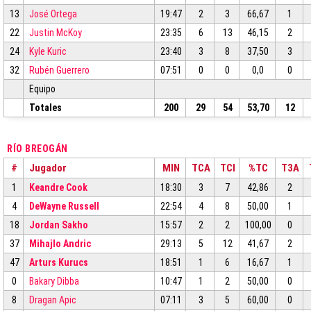
13
José Ortega
19:47
2
3
66,67
1
22
Justin McKoy
23:35
6
13
46,15
2
24
Kyle Kuric
23:40
3
8
37,50
3
32
Rubén Guerrero
07:51
0
0
0,0
0
Equipo
Totales
200
29
54
53,70
12
RÍO BREOGÁN
#
Jugador
MIN
TCA
TCI
%TC
T3A
1
Keandre Cook
18:30
3
7
42,86
2
4
DeWayne Russell
22:54
4
8
50,00
1
18
Jordan Sakho
15:57
2
2
100,00
0
37
Mihajlo Andric
29:13
5
12
41,67
2
47
Arturs Kurucs
18:51
1
6
16,67
1
0
Bakary Dibba
10:47
1
2
50,00
0
8
Dragan Apic
07:11
3
5
60,00
0