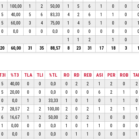
1
100,00
1
2
50,00
1
5
6
1
0
0
5
40,00
5
6
83,33
4
2
6
1
1
0
5
60,00
3
4
75,00
1
4
5
1
0
0
0
0,0
0
0
0,0
0
0
0
0
0
0
1
1
2
1
0
20
60,00
31
35
88,57
8
23
31
17
18
3
T3I
%T3
TLA
TLI
%TL
RO
RD
REB
ASI
PER
ROB
TA
5
40,00
0
0
0,0
0
2
2
1
2
0
2
5
20,00
0
0
0,0
0
0
0
6
2
1
0
0
0,0
1
3
33,33
1
0
1
0
1
1
0
7
28,57
2
2
100,00
2
0
2
1
2
1
1
6
16,67
1
2
50,00
2
0
2
1
0
0
0
1
0,00
0
0
0,0
1
0
1
1
0
0
0
0
0,0
0
0
0,0
0
1
1
0
0
0
1