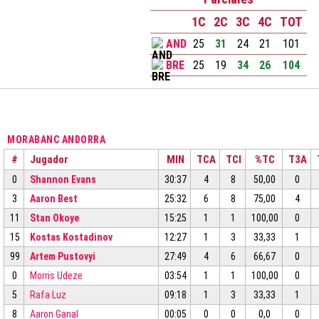
1C
2C
3C
4C
TOT
AND
25
31
24
21
101
BRE
25
19
34
26
104
MORABANC ANDORRA
#
Jugador
MIN
TCA
TCI
%TC
T3A
0
Shannon Evans
30:37
4
8
50,00
0
3
Aaron Best
25:32
6
8
75,00
4
11
Stan Okoye
15:25
1
1
100,00
0
15
Kostas Kostadinov
12:27
1
3
33,33
1
99
Artem Pustovyi
27:49
4
6
66,67
0
0
Morris Udeze
03:54
1
1
100,00
0
5
Rafa Luz
09:18
1
3
33,33
1
8
Aaron Ganal
00:05
0
0
0,0
0