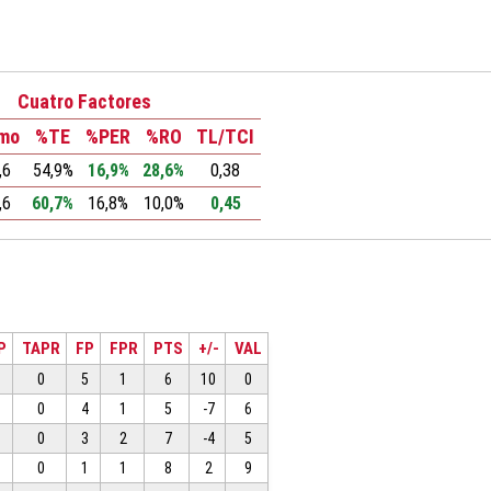
Cuatro Factores
tmo
%TE
%PER
%RO
TL/TCI
,6
54,9%
16,9%
28,6%
0,38
,6
60,7%
16,8%
10,0%
0,45
P
TAPR
FP
FPR
PTS
+/-
VAL
0
5
1
6
10
0
0
4
1
5
-7
6
0
3
2
7
-4
5
0
1
1
8
2
9