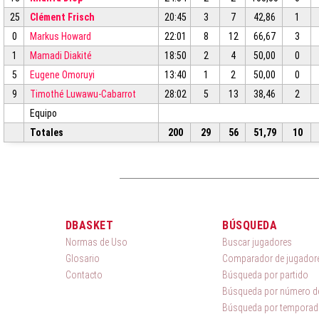
25
Clément Frisch
20:45
3
7
42,86
1
0
Markus Howard
22:01
8
12
66,67
3
1
Mamadi Diakité
18:50
2
4
50,00
0
5
Eugene Omoruyi
13:40
1
2
50,00
0
9
Timothé Luwawu-Cabarrot
28:02
5
13
38,46
2
Equipo
Totales
200
29
56
51,79
10
DBASKET
BÚSQUEDA
Normas de Uso
Buscar jugadores
Glosario
Comparador de jugador
Contacto
Búsqueda por partido
Búsqueda por número de
Búsqueda por temporad