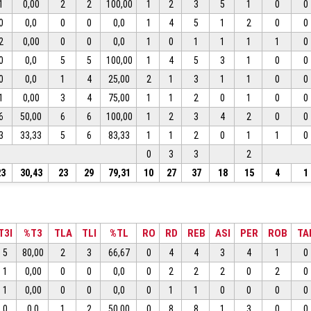
1
0,00
2
2
100,00
1
2
3
5
1
0
0
0
0,0
0
0
0,0
1
4
5
1
2
0
0
2
0,00
0
0
0,0
1
0
1
1
1
1
0
0
0,0
5
5
100,00
1
4
5
3
1
0
0
0
0,0
1
4
25,00
2
1
3
1
1
0
0
1
0,00
3
4
75,00
1
1
2
0
1
0
0
6
50,00
6
6
100,00
1
2
3
4
2
0
0
3
33,33
5
6
83,33
1
1
2
0
1
1
0
0
3
3
2
23
30,43
23
29
79,31
10
27
37
18
15
4
1
T3I
%T3
TLA
TLI
%TL
RO
RD
REB
ASI
PER
ROB
TA
5
80,00
2
3
66,67
0
4
4
3
4
1
0
1
0,00
0
0
0,0
0
2
2
2
0
2
0
1
0,00
0
0
0,0
0
1
1
0
0
0
0
0
0,0
1
2
50,00
0
8
8
1
3
0
0