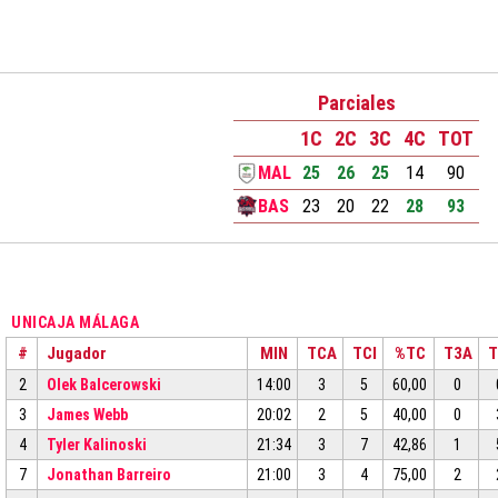
Parciales
1C
2C
3C
4C
TOT
MAL
25
26
25
14
90
BAS
23
20
22
28
93
UNICAJA MÁLAGA
#
Jugador
MIN
TCA
TCI
%TC
T3A
T
2
Olek Balcerowski
14:00
3
5
60,00
0
3
James Webb
20:02
2
5
40,00
0
4
Tyler Kalinoski
21:34
3
7
42,86
1
7
Jonathan Barreiro
21:00
3
4
75,00
2