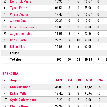
55
Kendrick Perry
17:35
1
6
16,67
0
0
Tyson Pérez
06:51
3
4
75,00
0
1
Chase Audige
14:43
1
6
16,67
0
9
Alberto Díaz
22:39
0
0
0,0
0
19
Emir Sulejmanovic
11:03
1
2
50,00
0
21
Augustine Rubit
16:06
3
7
42,86
0
27
Chris Duarte
22:29
7
10
70,00
3
33
Killian Tillie
11:58
3
5
60,00
1
Equipo
Totales
200
30
61
49,18
7
BASKONIA
#
Jugador
MIN
TCA
TCI
%TC
T3A
2
Kobi Simmons
34:03
6
11
54,55
4
4
Rafael Villar
18:42
2
3
66,67
0
17
Gytis Radzevicius
19:23
0
2
0,00
0
18
Khalifa Diop
24:34
2
2
100,00
0