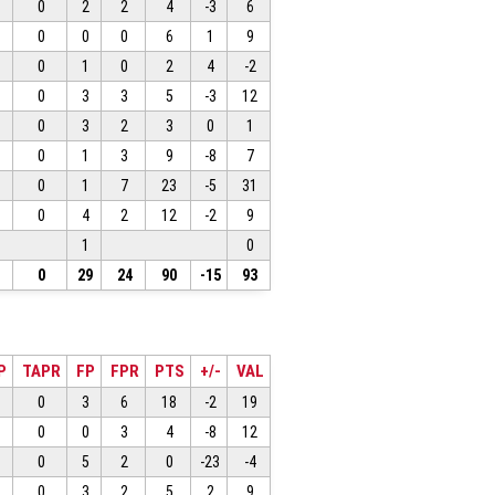
0
2
2
4
-3
6
0
0
0
6
1
9
0
1
0
2
4
-2
0
3
3
5
-3
12
0
3
2
3
0
1
0
1
3
9
-8
7
0
1
7
23
-5
31
0
4
2
12
-2
9
1
0
0
29
24
90
-15
93
P
TAPR
FP
FPR
PTS
+/-
VAL
0
3
6
18
-2
19
0
0
3
4
-8
12
0
5
2
0
-23
-4
0
3
2
5
2
9