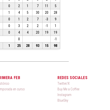
0
2
1
7
11
5
1
4
5
30
20
28
0
1
2
7
-3
9
0
3
2
2
-1
1
0
4
4
20
19
19
0
-1
1
25
28
93
15
98
RIMERA FEB
REDES SOCIALES
stórico
Twitter/X
mporada en curso
Buy Me a Coffee
Instagram
BlueSky