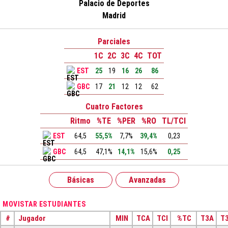
Palacio de Deportes
Madrid
Parciales
1C
2C
3C
4C
TOT
EST
25
19
16
26
86
GBC
17
21
12
12
62
Cuatro Factores
Ritmo
%TE
%PER
%RO
TL/TCI
EST
64,5
55,5%
7,7%
39,4%
0,23
GBC
64,5
47,1%
14,1%
15,6%
0,25
Básicas
Avanzadas
MOVISTAR ESTUDIANTES
#
Jugador
MIN
TCA
TCI
%TC
T3A
T3