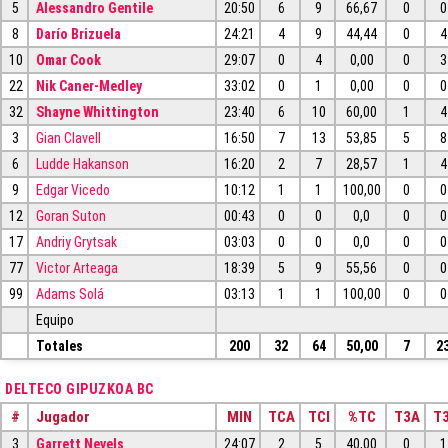
5
Alessandro Gentile
20:50
6
9
66,67
0
0
8
Darío Brizuela
24:21
4
9
44,44
0
4
10
Omar Cook
29:07
0
4
0,00
0
3
22
Nik Caner-Medley
33:02
0
1
0,00
0
0
32
Shayne Whittington
23:40
6
10
60,00
1
4
3
Gian Clavell
16:50
7
13
53,85
5
8
6
Ludde Hakanson
16:20
2
7
28,57
1
4
9
Edgar Vicedo
10:12
1
1
100,00
0
0
12
Goran Suton
00:43
0
0
0,0
0
0
17
Andriy Grytsak
03:03
0
0
0,0
0
0
77
Victor Arteaga
18:39
5
9
55,56
0
0
99
Adams Solá
03:13
1
1
100,00
0
0
Equipo
Totales
200
32
64
50,00
7
2
DELTECO GIPUZKOA BC
#
Jugador
MIN
TCA
TCI
%TC
T3A
T3
3
Garrett Nevels
24:07
2
5
40,00
0
1