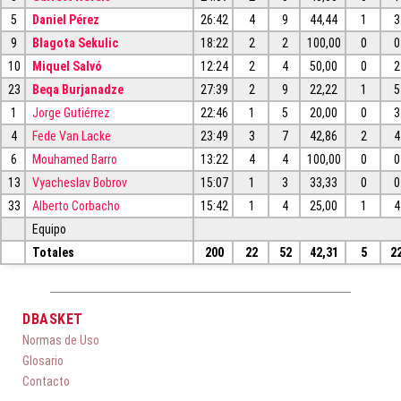
5
Daniel Pérez
26:42
4
9
44,44
1
3
9
Blagota Sekulic
18:22
2
2
100,00
0
0
10
Miquel Salvó
12:24
2
4
50,00
0
2
23
Beqa Burjanadze
27:39
2
9
22,22
1
5
1
Jorge Gutiérrez
22:46
1
5
20,00
0
3
4
Fede Van Lacke
23:49
3
7
42,86
2
4
6
Mouhamed Barro
13:22
4
4
100,00
0
0
13
Vyacheslav Bobrov
15:07
1
3
33,33
0
0
33
Alberto Corbacho
15:42
1
4
25,00
1
4
Equipo
Totales
200
22
52
42,31
5
2
DBASKET
Normas de Uso
Glosario
Contacto