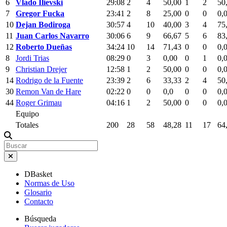
6
Vlado Ilievski
29:08
2
4
50,00
1
2
50
7
Gregor Fucka
23:41
2
8
25,00
0
0
0,
10
Dejan Bodiroga
30:57
4
10
40,00
3
4
75
11
Juan Carlos Navarro
30:06
6
9
66,67
5
6
83
12
Roberto Dueñas
34:24
10
14
71,43
0
0
0,
8
Jordi Trias
08:29
0
3
0,00
0
1
0,
9
Christian Drejer
12:58
1
2
50,00
0
0
0,
14
Rodrigo de la Fuente
23:39
2
6
33,33
2
4
50
30
Remon Van de Hare
02:22
0
0
0,0
0
0
0,
44
Roger Grimau
04:16
1
2
50,00
0
0
0,
Equipo
Totales
200
28
58
48,28
11
17
64
DBasket
Normas de Uso
Glosario
Contacto
Búsqueda