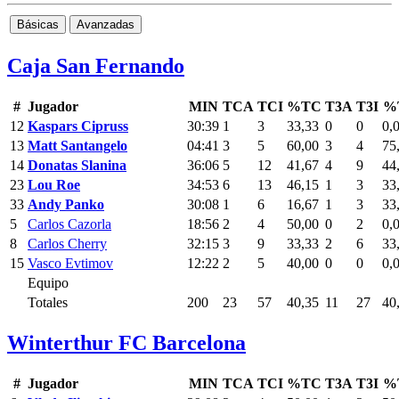
Básicas
Avanzadas
Caja San Fernando
#
Jugador
MIN
TCA
TCI
%TC
T3A
T3I
%
12
Kaspars Cipruss
30:39
1
3
33,33
0
0
0,
13
Matt Santangelo
04:41
3
5
60,00
3
4
75
14
Donatas Slanina
36:06
5
12
41,67
4
9
44
23
Lou Roe
34:53
6
13
46,15
1
3
33
33
Andy Panko
30:08
1
6
16,67
1
3
33
5
Carlos Cazorla
18:56
2
4
50,00
0
2
0,
8
Carlos Cherry
32:15
3
9
33,33
2
6
33
15
Vasco Evtimov
12:22
2
5
40,00
0
0
0,
Equipo
Totales
200
23
57
40,35
11
27
40
Winterthur FC Barcelona
#
Jugador
MIN
TCA
TCI
%TC
T3A
T3I
%