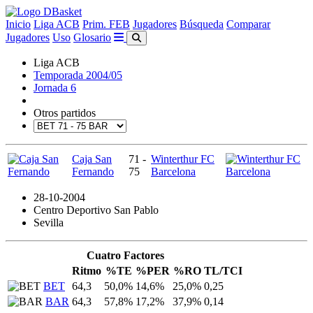
Inicio
Liga ACB
Prim. FEB
Jugadores
Búsqueda
Comparar
Jugadores
Uso
Glosario
Liga ACB
Temporada 2004/05
Jornada 6
Otros partidos
Caja San
71 -
Winterthur FC
Fernando
75
Barcelona
28-10-2004
Centro Deportivo San Pablo
Sevilla
Cuatro Factores
Ritmo
%TE
%PER
%RO
TL/TCI
BET
64,3
50,0%
14,6%
25,0%
0,25
BAR
64,3
57,8%
17,2%
37,9%
0,14