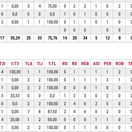
1
0,00
3
4
75,00
0
2
2
1
0
2
0
0,0
0
0
0,0
1
0
1
0
0
0
2
0,00
1
1
100,00
0
1
1
0
1
0
0
0
0
0
0
17
35,29
25
33
75,76
14
20
34
5
12
8
T3I
%T3
TLA
TLI
%TL
RO
RD
REB
ASI
PER
ROB
T
4
100,00
1
1
100,00
0
1
1
1
1
2
1
0,00
2
2
100,00
0
1
1
1
3
1
1
0,00
2
2
100,00
0
0
0
1
0
0
3
33,33
0
0
0,0
1
2
3
0
2
0
0
0,0
2
2
100,00
2
4
6
2
5
0
1
0,00
7
8
87,50
2
4
6
0
2
0
4
25,00
1
2
50,00
0
0
0
1
1
0
1
0,00
2
2
100,00
0
1
1
0
0
0