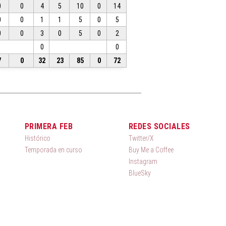
0
0
4
5
10
0
14
0
0
1
1
5
0
5
0
0
3
0
5
0
2
0
0
7
0
32
23
85
0
72
PRIMERA FEB
REDES SOCIALES
Histórico
Twitter/X
Temporada en curso
Buy Me a Coffee
Instagram
BlueSky