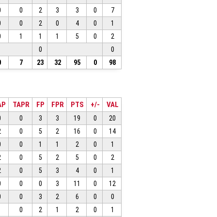
0
0
2
3
3
0
7
0
0
2
0
4
0
1
0
1
1
1
5
0
2
0
0
0
7
23
32
95
0
98
AP
TAPR
FP
FPR
PTS
+/-
VAL
0
0
3
3
19
0
20
2
0
5
2
16
0
14
0
0
1
1
2
0
1
2
0
5
2
5
0
2
2
0
5
3
4
0
1
0
0
0
3
11
0
12
0
0
3
2
6
0
0
1
0
2
1
2
0
1