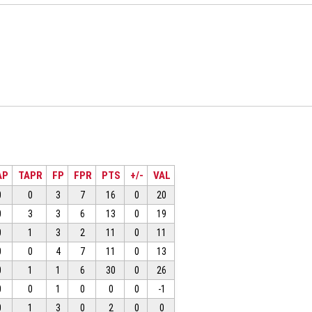
AP
TAPR
FP
FPR
PTS
+/-
VAL
0
0
3
7
16
0
20
0
3
3
6
13
0
19
0
1
3
2
11
0
11
0
0
4
7
11
0
13
0
1
1
6
30
0
26
0
0
1
0
0
0
-1
0
1
3
0
2
0
0