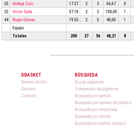
25
Andrija Zizic
17:27
2
3
66,67
0
32
Victor Sada
07:18
2
2
100,00
1
44
Roger Grimau
19:55
2
5
40,00
1
Equipo
Totales
200
27
56
48,21
8
DBASKET
BÚSQUEDA
Normas de Uso
Buscar jugadores
Glosario
Comparador de jugadores
Contacto
Búsqueda por partido
Búsqueda por número de partidos
Búsqueda por temporada
Búsqueda por carrera
Búsqueda por partido (equipo)