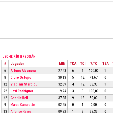
LECHE RÍO BREOGÁN
#
Jugador
MIN
TCA
TCI
%TC
T3A
6
Alfons Alzamora
27:43
6
6
100,00
1
8
Djuro Ostojic
30:13
5
12
41,67
0
12
Vladimir Stergiou
32:09
4
12
33,33
1
22
Javi Rodríguez
19:24
3
3
100,00
0
42
Charlie Bell
37:35
9
18
50,00
4
9
Marco Carraretto
02:25
0
1
0,00
0
13
Alfonso Reyes
09:32
1
3
33,33
0