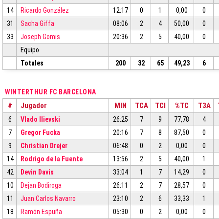
14
Ricardo González
12:17
0
1
0,00
0
31
Sacha Giffa
08:06
2
4
50,00
0
33
Joseph Gomis
20:36
2
5
40,00
0
Equipo
Totales
200
32
65
49,23
6
WINTERTHUR FC BARCELONA
#
Jugador
MIN
TCA
TCI
%TC
T3A
6
Vlado Ilievski
26:25
7
9
77,78
4
7
Gregor Fucka
20:16
7
8
87,50
0
9
Christian Drejer
06:48
0
2
0,00
0
14
Rodrigo de la Fuente
13:56
2
5
40,00
1
42
Devin Davis
33:04
1
7
14,29
0
10
Dejan Bodiroga
26:11
2
7
28,57
0
11
Juan Carlos Navarro
23:10
2
6
33,33
1
18
Ramón Espuña
05:30
0
2
0,00
0