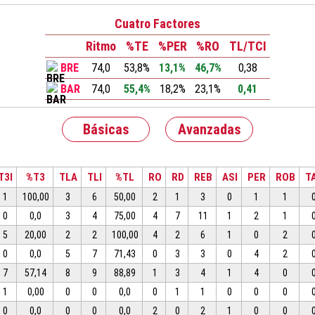
Cuatro Factores
Ritmo
%TE
%PER
%RO
TL/TCI
BRE
74,0
53,8%
13,1%
46,7%
0,38
BAR
74,0
55,4%
18,2%
23,1%
0,41
Básicas
Avanzadas
T3I
%T3
TLA
TLI
%TL
RO
RD
REB
ASI
PER
ROB
T
1
100,00
3
6
50,00
2
1
3
0
1
1
0
0,0
3
4
75,00
4
7
11
1
2
1
5
20,00
2
2
100,00
4
2
6
1
0
2
0
0,0
5
7
71,43
0
3
3
0
4
2
7
57,14
8
9
88,89
1
3
4
1
4
0
1
0,00
0
0
0,0
0
1
1
0
0
0
0
0,0
0
0
0,0
2
0
2
1
0
0