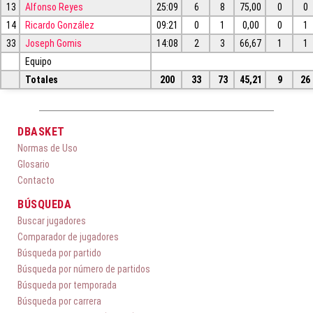
13
Alfonso Reyes
25:09
6
8
75,00
0
0
14
Ricardo González
09:21
0
1
0,00
0
1
33
Joseph Gomis
14:08
2
3
66,67
1
1
Equipo
Totales
200
33
73
45,21
9
26
DBASKET
Normas de Uso
Glosario
Contacto
BÚSQUEDA
Buscar jugadores
Comparador de jugadores
Búsqueda por partido
Búsqueda por número de partidos
Búsqueda por temporada
Búsqueda por carrera