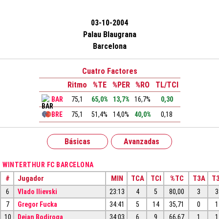
03-10-2004
Palau Blaugrana
Barcelona
Cuatro Factores
Ritmo
%TE
%PER
%RO
TL/TCI
BAR
75,1
65,0%
13,7%
16,7%
0,30
BRE
75,1
51,4%
14,0%
40,0%
0,18
Básicas
Avanzadas
WINTERTHUR FC BARCELONA
#
Jugador
MIN
TCA
TCI
%TC
T3A
T3
6
Vlado Ilievski
23:13
4
5
80,00
3
3
7
Gregor Fucka
34:41
5
14
35,71
0
1
10
Dejan Bodiroga
34:03
6
9
66,67
1
1