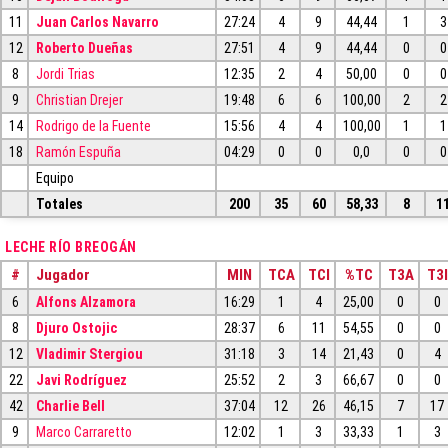
11
Juan Carlos Navarro
27:24
4
9
44,44
1
3
12
Roberto Dueñas
27:51
4
9
44,44
0
0
8
Jordi Trias
12:35
2
4
50,00
0
0
9
Christian Drejer
19:48
6
6
100,00
2
2
14
Rodrigo de la Fuente
15:56
4
4
100,00
1
1
18
Ramón Espuña
04:29
0
0
0,0
0
0
Equipo
Totales
200
35
60
58,33
8
1
LECHE RÍO BREOGÁN
#
Jugador
MIN
TCA
TCI
%TC
T3A
T3I
6
Alfons Alzamora
16:29
1
4
25,00
0
0
8
Djuro Ostojic
28:37
6
11
54,55
0
0
12
Vladimir Stergiou
31:18
3
14
21,43
0
4
22
Javi Rodríguez
25:52
2
3
66,67
0
0
42
Charlie Bell
37:04
12
26
46,15
7
17
9
Marco Carraretto
12:02
1
3
33,33
1
3