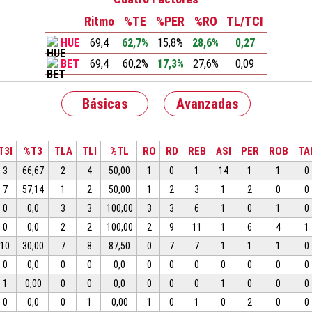
Ritmo
%TE
%PER
%RO
TL/TCI
HUE
69,4
62,7%
15,8%
28,6%
0,27
BET
69,4
60,2%
17,3%
27,6%
0,09
Básicas
Avanzadas
T3I
%T3
TLA
TLI
%TL
RO
RD
REB
ASI
PER
ROB
TA
3
66,67
2
4
50,00
1
0
1
14
1
1
0
7
57,14
1
2
50,00
1
2
3
1
2
0
0
0
0,0
3
3
100,00
3
3
6
1
0
1
0
0
0,0
2
2
100,00
2
9
11
1
6
4
1
10
30,00
7
8
87,50
0
7
7
1
1
1
0
0
0,0
0
0
0,0
0
0
0
0
0
0
0
1
0,00
0
0
0,0
0
0
0
1
0
0
0
0
0,0
0
1
0,00
1
0
1
0
2
0
0