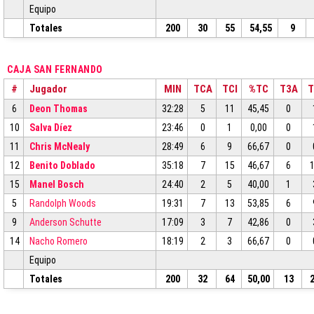
Equipo
Totales
200
30
55
54,55
9
CAJA SAN FERNANDO
#
Jugador
MIN
TCA
TCI
%TC
T3A
T
6
Deon Thomas
32:28
5
11
45,45
0
10
Salva Díez
23:46
0
1
0,00
0
11
Chris McNealy
28:49
6
9
66,67
0
12
Benito Doblado
35:18
7
15
46,67
6
15
Manel Bosch
24:40
2
5
40,00
1
5
Randolph Woods
19:31
7
13
53,85
6
9
Anderson Schutte
17:09
3
7
42,86
0
14
Nacho Romero
18:19
2
3
66,67
0
Equipo
Totales
200
32
64
50,00
13