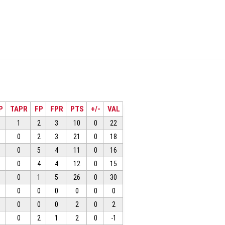
P
TAPR
FP
FPR
PTS
+/-
VAL
1
2
3
10
0
22
0
2
3
21
0
18
0
5
4
11
0
16
0
4
4
12
0
15
0
1
5
26
0
30
0
0
0
0
0
0
0
0
0
2
0
2
0
2
1
2
0
-1