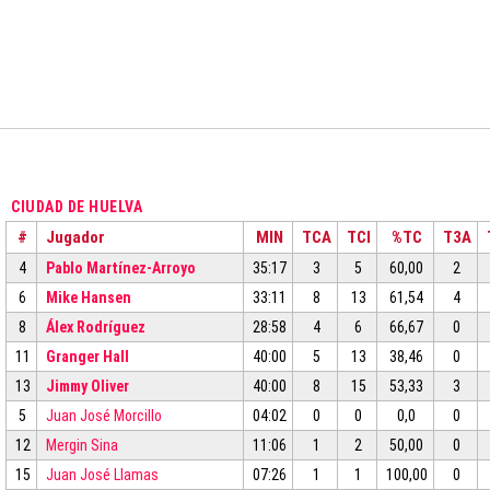
CIUDAD DE HUELVA
#
Jugador
MIN
TCA
TCI
%TC
T3A
4
Pablo Martínez-Arroyo
35:17
3
5
60,00
2
6
Mike Hansen
33:11
8
13
61,54
4
8
Álex Rodríguez
28:58
4
6
66,67
0
11
Granger Hall
40:00
5
13
38,46
0
13
Jimmy Oliver
40:00
8
15
53,33
3
5
Juan José Morcillo
04:02
0
0
0,0
0
12
Mergin Sina
11:06
1
2
50,00
0
15
Juan José Llamas
07:26
1
1
100,00
0