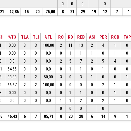
0
0
0
0
21
42,86
15
20
75,00
8
21
29
19
12
7
1
3I
%T3
TLA
TLI
%TL
RO
RD
REB
ASI
PER
ROB
TAP
1
0,00
3
3
100,00
2
11
13
2
4
1
0
1
0,00
0
0
0,0
0
1
1
1
0
1
0
0
0,0
0
0
0,0
2
5
7
2
5
4
0
11
54,55
0
0
0,0
0
1
1
0
1
0
0
3
33,33
1
2
50,00
3
0
3
1
0
0
1
9
66,67
2
2
100,00
0
0
0
0
2
1
0
3
0,00
0
0
0,0
0
1
1
0
0
1
0
0
0,0
0
0
0,0
1
1
2
0
2
1
0
0
0
0
0
28
46,43
6
7
85,71
8
20
28
6
14
9
1