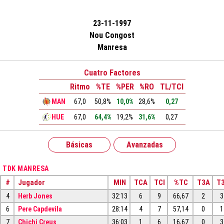
23-11-1997
Nou Congost
Manresa
Cuatro Factores
Ritmo
%TE
%PER
%RO
TL/TCI
MAN
67,0
50,8%
10,0%
28,6%
0,27
HUE
67,0
64,4%
19,2%
31,6%
0,27
Básicas
Avanzadas
TDK MANRESA
#
Jugador
MIN
TCA
TCI
%TC
T3A
T3
4
Herb Jones
32:13
6
9
66,67
2
3
6
Pere Capdevila
28:14
4
7
57,14
0
1
7
Chichi Creus
36:03
1
6
16,67
0
3