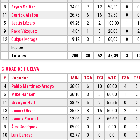
8
Bryan Sallier
34:03
7
12
58,33
0
0
11
Derrick Alston
26:45
6
16
37,50
0
0
5
Jesús Lázaro
09:26
2
2
100,00
1
1
9
Paco Vázquez
14:04
1
5
20,00
0
2
12
Quique Moraga
19:12
3
5
60,00
0
0
Equipo
Totales
200
30
62
48,39
3
1
CIUDAD DE HUELVA
#
Jugador
MIN
TCA
TCI
%TC
T3A
T3I
4
Pablo Martínez-Arroyo
36:03
6
10
60,00
4
5
6
Mike Hansen
36:10
3
5
60,00
1
2
11
Granger Hall
38:43
5
9
55,56
0
0
13
Jimmy Oliver
35:08
8
16
50,00
2
9
14
James Forrest
12:06
2
3
66,67
0
0
8
Álex Rodríguez
05:09
0
1
0,00
0
0
10
Luis Barroso
02:47
0
0
0,0
0
0