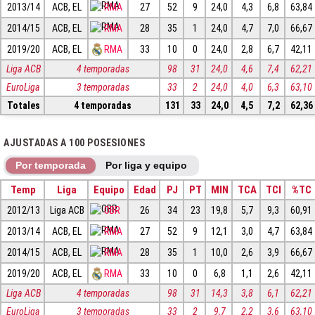
2013/14
ACB, EL
RMA
27
52
9
24,0
4,3
6,8
63,84
2014/15
ACB, EL
RMA
28
35
1
24,0
4,7
7,0
66,67
2019/20
ACB, EL
RMA
33
10
0
24,0
2,8
6,7
42,11
Liga ACB
4 temporadas
98
31
24,0
4,6
7,4
62,21
EuroLiga
3 temporadas
33
2
24,0
4,0
6,3
63,10
Totales
4 temporadas
131
33
24,0
4,5
7,2
62,36
AJUSTADAS A 100 POSESIONES
Por temporada
Por liga y equipo
Temp
Liga
Equipo
Edad
PJ
PT
MIN
TCA
TCI
%TC
2012/13
Liga ACB
OBR
26
34
23
19,8
5,7
9,3
60,91
2013/14
ACB, EL
RMA
27
52
9
12,1
3,0
4,7
63,84
2014/15
ACB, EL
RMA
28
35
1
10,0
2,6
3,9
66,67
2019/20
ACB, EL
RMA
33
10
0
6,8
1,1
2,6
42,11
Liga ACB
4 temporadas
98
31
14,3
3,8
6,1
62,21
EuroLiga
3 temporadas
33
2
9,7
2,2
3,6
63,10