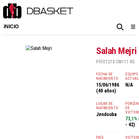
INICIO
Salah Mejri
PÍVOT
218 CM
111 KG
FECHA DE
EQUIPO
NACIMIENTO
ACTUA
15/06/1986
N/A
(40 años)
LUGAR DE
PORCE
NACIMIENTO
DE
VICTOR
Jendouba
73,1%
- 42)
PAÍS
VICTOR