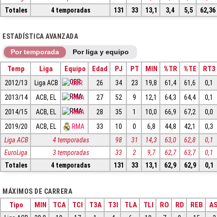
Totales
4 temporadas
131
33
13,1
3,4
5,5
62,36
ESTADÍSTICA AVANZADA
Por temporada
Por liga y equipo
Temp
Liga
Equipo
Edad
PJ
PT
MIN
%TR
%TE
RT3
2012/13
Liga ACB
OBR
26
34
23
19,8
61,4
61,6
0,1
2013/14
ACB, EL
RMA
27
52
9
12,1
64,3
64,4
0,1
2014/15
ACB, EL
RMA
28
35
1
10,0
66,9
67,2
0,0
2019/20
ACB, EL
RMA
33
10
0
6,8
44,8
42,1
0,3
Liga ACB
4 temporadas
98
31
14,3
63,0
62,8
0,1
EuroLiga
3 temporadas
33
2
9,7
62,7
63,7
0,1
Totales
4 temporadas
131
33
13,1
62,9
62,9
0,1
MÁXIMOS DE CARRERA
Tipo
MIN
TCA
TCI
T3A
T3I
TLA
TLI
RO
RD
REB
AS