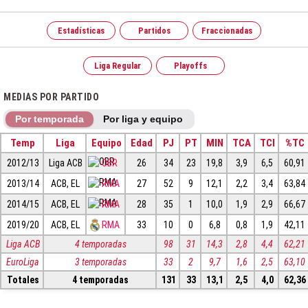
Estadísticas
Partidos
Fraccionadas
Liga Regular
Playoffs
MEDIAS POR PARTIDO
Por temporada
Por liga y equipo
Temp
Liga
Equipo
Edad
PJ
PT
MIN
TCA
TCI
%TC
2012/13
Liga ACB
OBR
26
34
23
19,8
3,9
6,5
60,91
2013/14
ACB, EL
RMA
27
52
9
12,1
2,2
3,4
63,84
2014/15
ACB, EL
RMA
28
35
1
10,0
1,9
2,9
66,67
2019/20
ACB, EL
RMA
33
10
0
6,8
0,8
1,9
42,11
Liga ACB
4 temporadas
98
31
14,3
2,8
4,4
62,21
EuroLiga
3 temporadas
33
2
9,7
1,6
2,5
63,10
Totales
4 temporadas
131
33
13,1
2,5
4,0
62,36