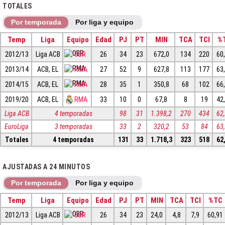
TOTALES
Por temporada
Por liga y equipo
Temp
Liga
Equipo
Edad
PJ
PT
MIN
TCA
TCI
%
2012/13
Liga ACB
OBR
26
34
23
672,0
134
220
60
2013/14
ACB, EL
RMA
27
52
9
627,8
113
177
63
2014/15
ACB, EL
RMA
28
35
1
350,8
68
102
66
2019/20
ACB, EL
RMA
33
10
0
67,8
8
19
42
Liga ACB
4 temporadas
98
31
1.398,2
270
434
62
EuroLiga
3 temporadas
33
2
320,2
53
84
63
Totales
4 temporadas
131
33
1.718,3
323
518
62
AJUSTADAS A 24 MINUTOS
Por temporada
Por liga y equipo
Temp
Liga
Equipo
Edad
PJ
PT
MIN
TCA
TCI
%TC
2012/13
Liga ACB
OBR
26
34
23
24,0
4,8
7,9
60,91