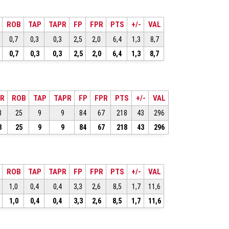
ROB
TAP
TAPR
FP
FPR
PTS
+/-
VAL
0,7
0,3
0,3
2,5
2,0
6,4
1,3
8,7
0,7
0,3
0,3
2,5
2,0
6,4
1,3
8,7
ER
ROB
TAP
TAPR
FP
FPR
PTS
+/-
VAL
8
25
9
9
84
67
218
43
296
8
25
9
9
84
67
218
43
296
ROB
TAP
TAPR
FP
FPR
PTS
+/-
VAL
1,0
0,4
0,4
3,3
2,6
8,5
1,7
11,6
1,0
0,4
0,4
3,3
2,6
8,5
1,7
11,6