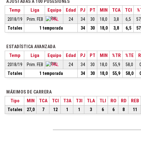
AJUSTADAS A 100 POSESIONES
Temp
Liga
Equipo
Edad
PJ
PT
MIN
TCA
TCI
%
2018/19
Prim. FEB
PAL
24
34
30
18,0
3,8
6,5
57
Totales
1 temporada
34
30
18,0
3,8
6,5
57
ESTADÍSTICA AVANZADA
Temp
Liga
Equipo
Edad
PJ
PT
MIN
%TR
%TE
R
2018/19
Prim. FEB
PAL
24
34
30
18,0
55,9
58,0
Totales
1 temporada
34
30
18,0
55,9
58,0
MÁXIMOS DE CARRERA
Tipo
MIN
TCA
TCI
T3A
T3I
TLA
TLI
RO
RD
REB
Totales
27,0
7
12
1
1
3
6
6
8
11