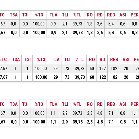
TC
T3A
T3I
%T3
TLA
TLI
%TL
RO
RD
REB
ASI
PER
,67
0,0
0,0
100,00
0,9
2,1
39,73
1,8
3,6
5,4
0,6
0,8
,67
0,0
0,0
100,00
0,9
2,1
39,73
1,8
3,6
5,4
0,6
0,8
%TC
T3A
T3I
%T3
TLA
TLI
%TL
RO
RD
REB
ASI
P
7,67
1
1
100,00
29
73
39,73
60
122
182
20
2
7,67
1
1
100,00
29
73
39,73
60
122
182
20
2
TC
T3A
T3I
%T3
TLA
TLI
%TL
RO
RD
REB
ASI
PER
,67
0,0
0,0
100,00
1,1
2,9
39,73
2,3
4,8
7,1
0,8
1,1
,67
0,0
0,0
100,00
1,1
2,9
39,73
2,3
4,8
7,1
0,8
1,1