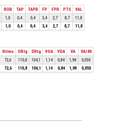
ROB
TAP
TAPR
FP
FPR
PTS
VAL
1,0
0,4
0,4
3,4
2,7
8,7
11,8
1,0
0,4
0,4
3,4
2,7
8,7
11,8
Ritmo
ORtg
DRtg
VOA
VDA
VA
VA/40
72,6
110,8
104,1
1,14
0,84
1,98
0,050
72,6
110,8
104,1
1,14
0,84
1,98
0,050