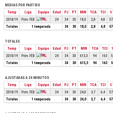
MEDIAS POR PARTIDO
Temp
Liga
Equipo
Edad
PJ
PT
MIN
TCA
TCI
%
2018/19
Prim. FEB
PAL
24
34
30
18,0
2,8
4,8
57
Totales
1 temporada
34
30
18,0
2,8
4,8
57
TOTALES
Temp
Liga
Equipo
Edad
PJ
PT
MIN
TCA
TCI
2018/19
Prim. FEB
PAL
24
34
30
613,3
94
163
5
Totales
1 temporada
34
30
613,3
94
163
5
AJUSTADAS A 24 MINUTOS
Temp
Liga
Equipo
Edad
PJ
PT
MIN
TCA
TCI
%
2018/19
Prim. FEB
PAL
24
34
30
24,0
3,7
6,4
57
Totales
1 temporada
34
30
24,0
3,7
6,4
57