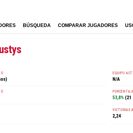
DORES
BÚSQUEDA
COMPARAR JUGADORES
US
ustys
TO
EQUIPO AC
ños)
N/A
TO
PORCENTAJE
53,8%
(21 
VICTORIAS 
2,24