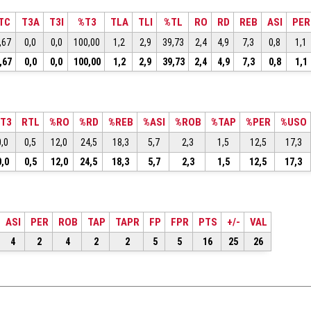
TC
T3A
T3I
%T3
TLA
TLI
%TL
RO
RD
REB
ASI
PER
,67
0,0
0,0
100,00
1,2
2,9
39,73
2,4
4,9
7,3
0,8
1,1
,67
0,0
0,0
100,00
1,2
2,9
39,73
2,4
4,9
7,3
0,8
1,1
T3
RTL
%RO
%RD
%REB
%ASI
%ROB
%TAP
%PER
%USO
0,0
0,5
12,0
24,5
18,3
5,7
2,3
1,5
12,5
17,3
0,0
0,5
12,0
24,5
18,3
5,7
2,3
1,5
12,5
17,3
ASI
PER
ROB
TAP
TAPR
FP
FPR
PTS
+/-
VAL
4
2
4
2
2
5
5
16
25
26