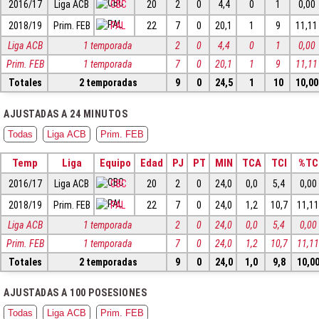
2016/17
Liga ACB
CBC
20
2
0
4,4
0
1
0,00
2018/19
Prim. FEB
PAL
22
7
0
20,1
1
9
11,11
Liga ACB
1 temporada
2
0
4,4
0
1
0,00
Prim. FEB
1 temporada
7
0
20,1
1
9
11,11
Totales
2 temporadas
9
0
24,5
1
10
10,00
AJUSTADAS A 24 MINUTOS
Todas
Liga ACB
Prim. FEB
Temp
Liga
Equipo
Edad
PJ
PT
MIN
TCA
TCI
%TC
2016/17
Liga ACB
CBC
20
2
0
24,0
0,0
5,4
0,00
2018/19
Prim. FEB
PAL
22
7
0
24,0
1,2
10,7
11,1
Liga ACB
1 temporada
2
0
24,0
0,0
5,4
0,00
Prim. FEB
1 temporada
7
0
24,0
1,2
10,7
11,1
Totales
2 temporadas
9
0
24,0
1,0
9,8
10,0
AJUSTADAS A 100 POSESIONES
Todas
Liga ACB
Prim. FEB