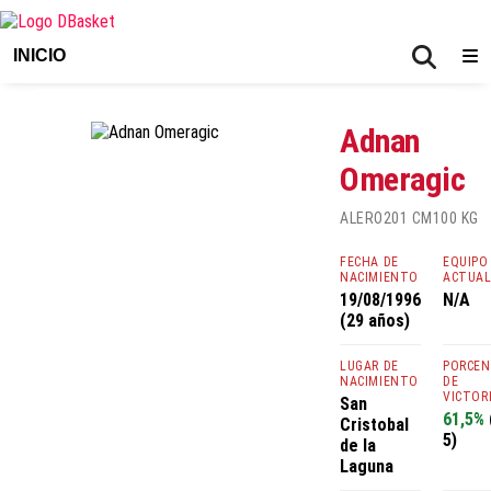
INICIO
Adnan
Omeragic
ALERO
201 CM
100 KG
FECHA DE
EQUIPO
NACIMIENTO
ACTUA
19/08/1996
N/A
(29 años)
LUGAR DE
PORCE
NACIMIENTO
DE
VICTOR
San
61,5%
Cristobal
5)
de la
Laguna