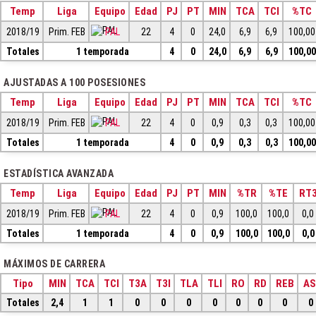
Temp
Liga
Equipo
Edad
PJ
PT
MIN
TCA
TCI
%TC
2018/19
Prim. FEB
PAL
22
4
0
24,0
6,9
6,9
100,00
Totales
1 temporada
4
0
24,0
6,9
6,9
100,00
AJUSTADAS A 100 POSESIONES
Temp
Liga
Equipo
Edad
PJ
PT
MIN
TCA
TCI
%TC
2018/19
Prim. FEB
PAL
22
4
0
0,9
0,3
0,3
100,00
Totales
1 temporada
4
0
0,9
0,3
0,3
100,00
ESTADÍSTICA AVANZADA
Temp
Liga
Equipo
Edad
PJ
PT
MIN
%TR
%TE
RT
2018/19
Prim. FEB
PAL
22
4
0
0,9
100,0
100,0
0,0
Totales
1 temporada
4
0
0,9
100,0
100,0
0,0
MÁXIMOS DE CARRERA
Tipo
MIN
TCA
TCI
T3A
T3I
TLA
TLI
RO
RD
REB
AS
Totales
2,4
1
1
0
0
0
0
0
0
0
0