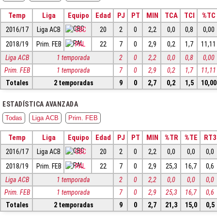
Temp
Liga
Equipo
Edad
PJ
PT
MIN
TCA
TCI
%TC
2016/17
Liga ACB
CBC
20
2
0
2,2
0,0
0,8
0,00
2018/19
Prim. FEB
PAL
22
7
0
2,9
0,2
1,7
11,11
Liga ACB
1 temporada
2
0
2,2
0,0
0,8
0,00
Prim. FEB
1 temporada
7
0
2,9
0,2
1,7
11,11
Totales
2 temporadas
9
0
2,7
0,2
1,5
10,00
ESTADÍSTICA AVANZADA
Todas
Liga ACB
Prim. FEB
Temp
Liga
Equipo
Edad
PJ
PT
MIN
%TR
%TE
RT3
2016/17
Liga ACB
CBC
20
2
0
2,2
0,0
0,0
0,0
2018/19
Prim. FEB
PAL
22
7
0
2,9
25,3
16,7
0,6
Liga ACB
1 temporada
2
0
2,2
0,0
0,0
0,0
Prim. FEB
1 temporada
7
0
2,9
25,3
16,7
0,6
Totales
2 temporadas
9
0
2,7
21,3
15,0
0,5