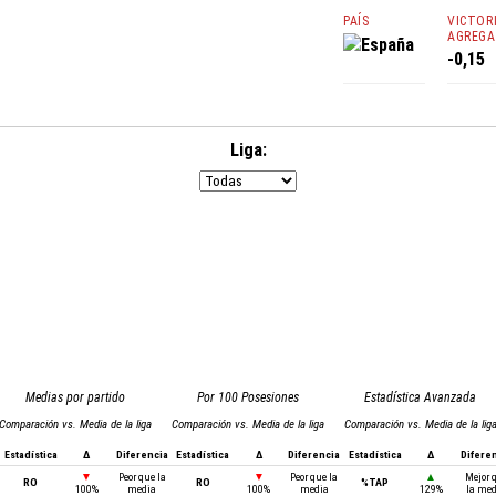
PAÍS
VICTOR
AGREGA
España
-0,15
Liga:
Medias por partido
Por 100 Posesiones
Estadística Avanzada
Comparación vs. Media de la liga
Comparación vs. Media de la liga
Comparación vs. Media de la lig
Estadística
Δ
Diferencia
Estadística
Δ
Diferencia
Estadística
Δ
Difere
▼
Peor que la
▼
Peor que la
▲
Mejor 
RO
RO
%TAP
100%
media
100%
media
129%
la me