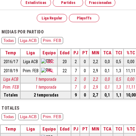
Estadísticas
Partidos
Fraccionadas
Liga Regular
Playoffs
MEDIAS POR PARTIDO
Todas
Liga ACB
Prim. FEB
Temp
Liga
Equipo
Edad
PJ
PT
MIN
TCA
TCI
%TC
2016/17
Liga ACB
CBC
20
2
0
2,2
0,0
0,5
0,00
2018/19
Prim. FEB
PAL
22
7
0
2,9
0,1
1,3
11,11
Liga ACB
1 temporada
2
0
2,2
0,0
0,5
0,00
Prim. FEB
1 temporada
7
0
2,9
0,1
1,3
11,11
Totales
2 temporadas
9
0
2,7
0,1
1,1
10,00
TOTALES
Todas
Liga ACB
Prim. FEB
Temp
Liga
Equipo
Edad
PJ
PT
MIN
TCA
TCI
%TC