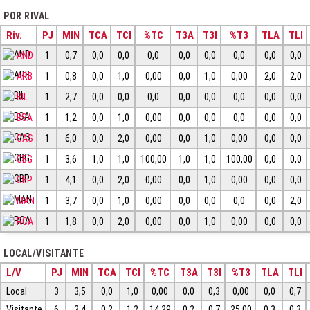
POR RIVAL
Riv.
PJ
MIN
TCA
TCI
%TC
T3A
T3I
%T3
TLA
TLI
AND
1
0,7
0,0
0,0
0,0
0,0
0,0
0,0
0,0
0,0
ARB
1
0,8
0,0
1,0
0,00
0,0
1,0
0,00
2,0
2,0
BIL
1
2,7
0,0
0,0
0,0
0,0
0,0
0,0
0,0
0,0
BSA
1
1,2
0,0
1,0
0,00
0,0
0,0
0,0
0,0
0,0
CAS
1
6,0
0,0
2,0
0,00
0,0
1,0
0,00
0,0
0,0
CBG
1
3,6
1,0
1,0
100,00
1,0
1,0
100,00
0,0
0,0
CBP
1
4,1
0,0
2,0
0,00
0,0
1,0
0,00
0,0
0,0
MAN
1
3,7
0,0
1,0
0,00
0,0
0,0
0,0
0,0
2,0
RCA
1
1,8
0,0
2,0
0,00
0,0
1,0
0,00
0,0
0,0
LOCAL/VISITANTE
L/V
PJ
MIN
TCA
TCI
%TC
T3A
T3I
%T3
TLA
TLI
Local
3
3,5
0,0
1,0
0,00
0,0
0,3
0,00
0,0
0,7
Visitante
6
2,4
0,2
1,2
14,29
0,2
0,7
25,00
0,3
0,3