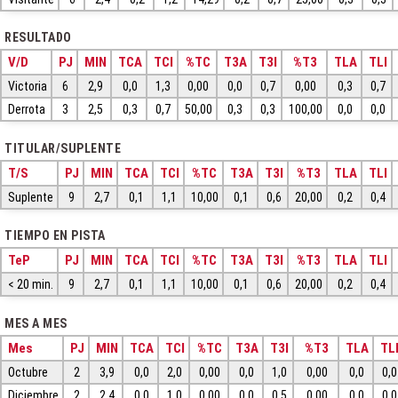
RESULTADO
V/D
PJ
MIN
TCA
TCI
%TC
T3A
T3I
%T3
TLA
TLI
Victoria
6
2,9
0,0
1,3
0,00
0,0
0,7
0,00
0,3
0,7
Derrota
3
2,5
0,3
0,7
50,00
0,3
0,3
100,00
0,0
0,0
TITULAR/SUPLENTE
T/S
PJ
MIN
TCA
TCI
%TC
T3A
T3I
%T3
TLA
TLI
Suplente
9
2,7
0,1
1,1
10,00
0,1
0,6
20,00
0,2
0,4
TIEMPO EN PISTA
TeP
PJ
MIN
TCA
TCI
%TC
T3A
T3I
%T3
TLA
TLI
< 20 min.
9
2,7
0,1
1,1
10,00
0,1
0,6
20,00
0,2
0,4
MES A MES
Mes
PJ
MIN
TCA
TCI
%TC
T3A
T3I
%T3
TLA
TL
Octubre
2
3,9
0,0
2,0
0,00
0,0
1,0
0,00
0,0
0,0
Diciembre
2
2,4
0,0
1,0
0,00
0,0
0,5
0,00
0,0
0,0