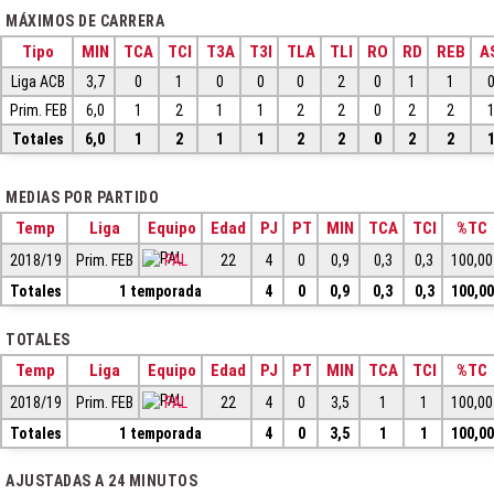
MÁXIMOS DE CARRERA
Tipo
MIN
TCA
TCI
T3A
T3I
TLA
TLI
RO
RD
REB
A
Liga ACB
3,7
0
1
0
0
0
2
0
1
1
Prim. FEB
6,0
1
2
1
1
2
2
0
2
2
Totales
6,0
1
2
1
1
2
2
0
2
2
MEDIAS POR PARTIDO
Temp
Liga
Equipo
Edad
PJ
PT
MIN
TCA
TCI
%TC
2018/19
Prim. FEB
PAL
22
4
0
0,9
0,3
0,3
100,00
Totales
1 temporada
4
0
0,9
0,3
0,3
100,00
TOTALES
Temp
Liga
Equipo
Edad
PJ
PT
MIN
TCA
TCI
%TC
2018/19
Prim. FEB
PAL
22
4
0
3,5
1
1
100,00
Totales
1 temporada
4
0
3,5
1
1
100,00
AJUSTADAS A 24 MINUTOS