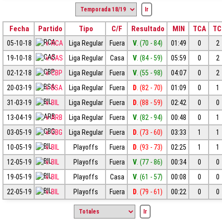
Fecha
Partido
Tipo
C/F
Resultado
MIN
TCA
TC
05-10-18
v. RCA
Liga Regular
Fuera
V
. (70 - 84)
01:49
0
2
19-10-18
v. CAS
Liga Regular
Casa
V
. (84 - 59)
05:59
0
2
02-12-18
v. CBP
Liga Regular
Fuera
V
. (55 - 98)
04:07
0
2
20-03-19
v. BSA
Liga Regular
Fuera
D
. (82 - 70)
01:09
0
1
31-03-19
v. BIL
Liga Regular
Fuera
D
. (88 - 59)
02:42
0
0
13-04-19
v. ARB
Liga Regular
Fuera
V
. (82 - 94)
00:48
0
1
03-05-19
v. CBG
Liga Regular
Fuera
D
. (73 - 60)
03:33
1
1
10-05-19
v. BIL
Playoffs
Fuera
D
. (93 - 73)
02:25
1
1
12-05-19
v. BIL
Playoffs
Fuera
V
. (77 - 86)
00:34
0
0
19-05-19
v. BIL
Playoffs
Casa
V
. (61 - 57)
00:08
0
0
22-05-19
v. BIL
Playoffs
Fuera
D
. (79 - 61)
00:22
0
0