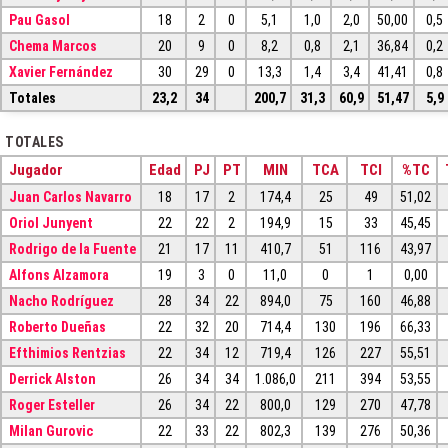
Pau Gasol
18
2
0
5,1
1,0
2,0
50,00
0,5
Chema Marcos
20
9
0
8,2
0,8
2,1
36,84
0,2
Xavier Fernández
30
29
0
13,3
1,4
3,4
41,41
0,8
Totales
23,2
34
200,7
31,3
60,9
51,47
5,9
TOTALES
Jugador
Edad
PJ
PT
MIN
TCA
TCI
%TC
Juan Carlos Navarro
18
17
2
174,4
25
49
51,02
Oriol Junyent
22
22
2
194,9
15
33
45,45
Rodrigo de la Fuente
21
17
11
410,7
51
116
43,97
Alfons Alzamora
19
3
0
11,0
0
1
0,00
Nacho Rodríguez
28
34
22
894,0
75
160
46,88
Roberto Dueñas
22
32
20
714,4
130
196
66,33
Efthimios Rentzias
22
34
12
719,4
126
227
55,51
Derrick Alston
26
34
34
1.086,0
211
394
53,55
Roger Esteller
26
34
22
800,0
129
270
47,78
Milan Gurovic
22
33
22
802,3
139
276
50,36