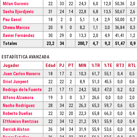
Milan Gurovic
22
33
22
24,3
6,0
12,0
50,36
2,0
Sasha Djordjevic
31
24
14
22,8
6,8
13,5
50,67
2,6
Pau Gasol
18
2
0
5,1
1,4
2,9
50,00
0,7
Chema Marcos
20
9
0
8,2
1,1
3,0
36,84
0,3
Xavier Fernández
30
29
0
13,3
2,0
4,9
41,41
1,2
Totales
23,2
34
200,7
4,7
9,2
51,47
0,9
ESTADÍSTICA AVANZADA
Jugador
Edad
PJ
PT
MIN
%TR
%TE
RT3
RTL
Juan Carlos Navarro
18
17
2
10,3
61,7
55,1
0,4
0,5
Oriol Junyent
22
22
2
8,9
51,3
45,5
0,0
0,6
Rodrigo de la Fuente
21
17
11
24,2
50,3
47,0
0,2
0,2
Alfons Alzamora
19
3
0
3,7
26,6
0,0
0,0
2,0
Nacho Rodríguez
28
34
22
26,3
65,3
59,7
0,6
0,5
Roberto Dueñas
22
32
20
22,3
65,8
66,3
0,0
0,4
Efthimios Rentzias
22
34
12
21,2
59,1
55,9
0,0
0,4
Derrick Alston
26
34
34
31,9
55,9
53,6
0,0
0,4