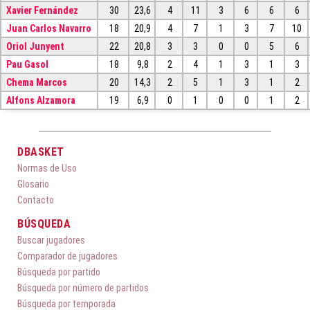
Xavier Fernández
30
23,6
4
11
3
6
6
6
Juan Carlos Navarro
18
20,9
4
7
1
3
7
10
Oriol Junyent
22
20,8
3
3
0
0
5
6
Pau Gasol
18
9,8
2
4
1
3
1
3
Chema Marcos
20
14,3
2
5
1
3
1
2
Alfons Alzamora
19
6,9
0
1
0
0
1
2
DBASKET
Normas de Uso
Glosario
Contacto
BÚSQUEDA
Buscar jugadores
Comparador de jugadores
Búsqueda por partido
Búsqueda por número de partidos
Búsqueda por temporada