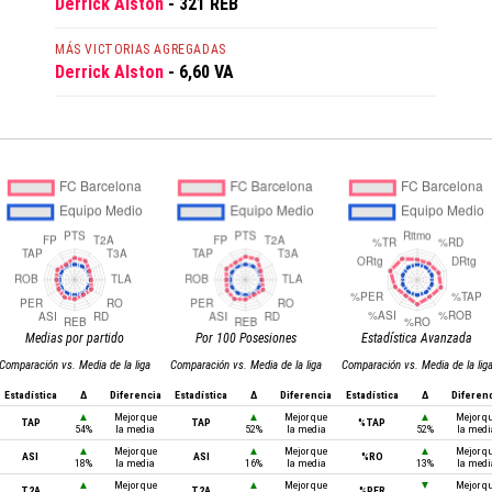
Derrick Alston
- 321 REB
MÁS VICTORIAS AGREGADAS
Derrick Alston
- 6,60 VA
Medias por partido
Por 100 Posesiones
Estadística Avanzada
Comparación vs. Media de la liga
Comparación vs. Media de la liga
Comparación vs. Media de la lig
Estadística
Δ
Diferencia
Estadística
Δ
Diferencia
Estadística
Δ
Diferen
▲
Mejor que
▲
Mejor que
▲
Mejor q
TAP
TAP
%TAP
54%
la media
52%
la media
52%
la medi
▲
Mejor que
▲
Mejor que
▲
Mejor q
ASI
ASI
%RO
18%
la media
16%
la media
13%
la medi
▲
Mejor que
▲
Mejor que
▼
Mejor q
T2A
T2A
%PER