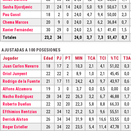
Sasha Djordjevic
31
24
14
24,0
5,0
9,9
50,67
1,9
Pau Gasol
18
2
0
24,0
4,7
9,4
50,00
2,3
Chema Marcos
20
9
0
24,0
2,3
6,2
36,84
0,7
Xavier Fernández
30
29
0
24,0
2,5
6,1
41,41
1,5
Totales
23,2
34
24,0
3,7
7,3
51,47
0,7
AJUSTADAS A 100 POSESIONES
Jugador
Edad
PJ
PT
MIN
TCA
TCI
%TC
T3A
Juan Carlos Navarro
18
17
2
10,3
2,1
4,1
51,02
0,3
Oriol Junyent
22
22
2
8,9
1,0
2,1
45,45
0,0
Rodrigo de la Fuente
21
17
11
24,2
4,3
9,7
43,97
0,6
Alfons Alzamora
19
3
0
3,7
0,0
0,5
0,00
0,0
Nacho Rodríguez
28
34
22
26,3
3,2
6,7
46,88
1,7
Roberto Dueñas
22
32
20
22,3
5,8
8,8
66,33
0,0
Efthimios Rentzias
22
34
12
21,2
5,3
9,6
55,51
0,1
Derrick Alston
26
34
34
31,9
8,9
16,6
53,55
0,0
Roger Esteller
26
34
22
23,5
5,4
11,4
47,78
1,3