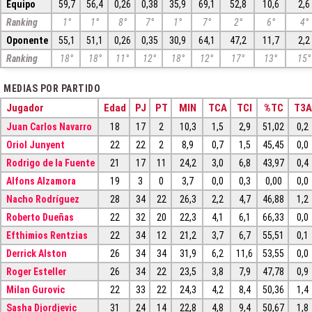
Equipo
59,7
56,4
0,26
0,38
35,9
69,1
52,8
10,6
2,6
Ranking
1°
1°
8°
7°
1°
7°
2°
6°
4°
Oponente
55,1
51,1
0,26
0,35
30,9
64,1
47,2
11,7
2,2
Ranking
18°
18°
11°
12°
18°
12°
17°
13°
15°
MEDIAS POR PARTIDO
Jugador
Edad
PJ
PT
MIN
TCA
TCI
%TC
T3A
Juan Carlos Navarro
18
17
2
10,3
1,5
2,9
51,02
0,2
Oriol Junyent
22
22
2
8,9
0,7
1,5
45,45
0,0
Rodrigo de la Fuente
21
17
11
24,2
3,0
6,8
43,97
0,4
Alfons Alzamora
19
3
0
3,7
0,0
0,3
0,00
0,0
Nacho Rodríguez
28
34
22
26,3
2,2
4,7
46,88
1,2
Roberto Dueñas
22
32
20
22,3
4,1
6,1
66,33
0,0
Efthimios Rentzias
22
34
12
21,2
3,7
6,7
55,51
0,1
Derrick Alston
26
34
34
31,9
6,2
11,6
53,55
0,0
Roger Esteller
26
34
22
23,5
3,8
7,9
47,78
0,9
Milan Gurovic
22
33
22
24,3
4,2
8,4
50,36
1,4
Sasha Djordjevic
31
24
14
22,8
4,8
9,4
50,67
1,8