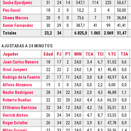
Sasha Djordjevic
31
24
14
547,1
114
225
50,67
Pau Gasol
18
2
0
10,2
2
4
50,00
Chema Marcos
20
9
0
73,6
7
19
36,84
Xavier Fernández
30
29
0
387,1
41
99
41,41
Totales
23,2
34
6.825,0
1.065
2.069
51,47
AJUSTADAS A 24 MINUTOS
Jugador
Edad
PJ
PT
MIN
TCA
TCI
%TC
T3A
Juan Carlos Navarro
18
17
2
24,0
3,4
6,7
51,02
0,6
Oriol Junyent
22
22
2
24,0
1,8
4,1
45,45
0,0
Rodrigo de la Fuente
21
17
11
24,0
3,0
6,8
43,97
0,4
Alfons Alzamora
19
3
0
24,0
0,0
2,2
0,00
0,0
Nacho Rodríguez
28
34
22
24,0
2,0
4,3
46,88
1,1
Roberto Dueñas
22
32
20
24,0
4,4
6,6
66,33
0,0
Efthimios Rentzias
22
34
12
24,0
4,2
7,6
55,51
0,1
Derrick Alston
26
34
34
24,0
4,7
8,7
53,55
0,0
Roger Esteller
26
34
22
24,0
3,9
8,1
47,78
0,9
Milan Gurovic
22
33
22
24,0
4,2
8,3
50,36
1,4