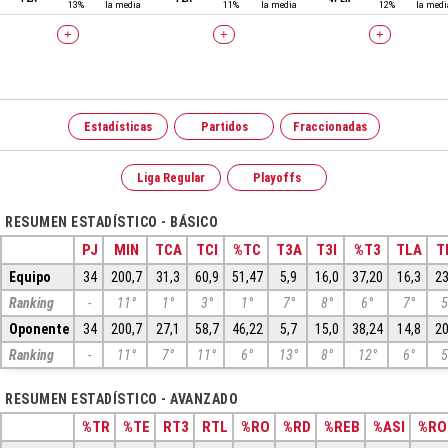
13%
la media
11%
la media
12%
la medi
+
+
+
Estadísticas
Partidos
Fraccionadas
Liga Regular
Playoffs
RESUMEN ESTADÍSTICO - BÁSICO
PJ
MIN
TCA
TCI
%TC
T3A
T3I
%T3
TLA
T
Equipo
34
200,7
31,3
60,9
51,47
5,9
16,0
37,20
16,3
23
Ranking
-
11°
1°
3°
1°
7°
8°
6°
7°
5
Oponente
34
200,7
27,1
58,7
46,22
5,7
15,0
38,24
14,8
20
Ranking
-
11°
7°
11°
6°
13°
8°
12°
6°
5
RESUMEN ESTADÍSTICO - AVANZADO
%TR
%TE
RT3
RTL
%RO
%RD
%REB
%ASI
%RO