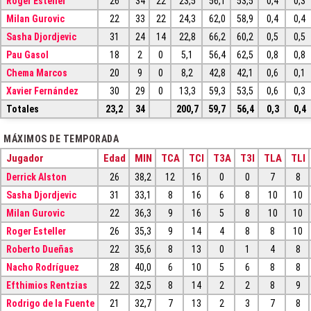
Roger Esteller
26
34
22
23,5
56,1
53,5
0,4
0,3
Milan Gurovic
22
33
22
24,3
62,0
58,9
0,4
0,4
Sasha Djordjevic
31
24
14
22,8
66,2
60,2
0,5
0,5
Pau Gasol
18
2
0
5,1
56,4
62,5
0,8
0,8
Chema Marcos
20
9
0
8,2
42,8
42,1
0,6
0,1
Xavier Fernández
30
29
0
13,3
59,3
53,5
0,6
0,3
Totales
23,2
34
200,7
59,7
56,4
0,3
0,4
MÁXIMOS DE TEMPORADA
Jugador
Edad
MIN
TCA
TCI
T3A
T3I
TLA
TLI
Derrick Alston
26
38,2
12
16
0
0
7
8
Sasha Djordjevic
31
33,1
8
16
6
8
10
10
Milan Gurovic
22
36,3
9
16
5
8
10
10
Roger Esteller
26
35,3
9
14
4
8
8
10
Roberto Dueñas
22
35,6
8
13
0
1
4
8
Nacho Rodríguez
28
40,0
6
10
5
6
8
8
Efthimios Rentzias
22
32,5
8
14
2
2
8
9
Rodrigo de la Fuente
21
32,7
7
13
2
3
7
8