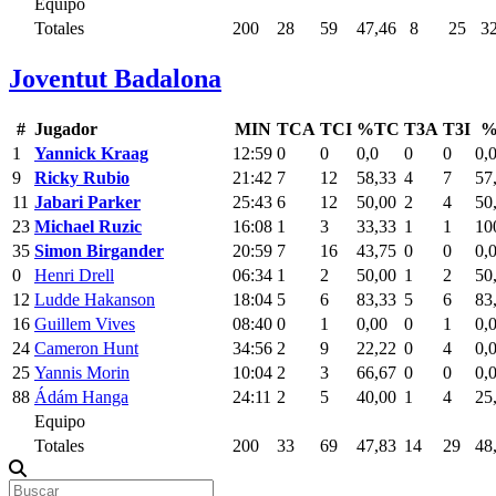
Equipo
Totales
200
28
59
47,46
8
25
3
Joventut Badalona
#
Jugador
MIN
TCA
TCI
%TC
T3A
T3I
%
1
Yannick Kraag
12:59
0
0
0,0
0
0
0,
9
Ricky Rubio
21:42
7
12
58,33
4
7
57
11
Jabari Parker
25:43
6
12
50,00
2
4
50
23
Michael Ruzic
16:08
1
3
33,33
1
1
10
35
Simon Birgander
20:59
7
16
43,75
0
0
0,
0
Henri Drell
06:34
1
2
50,00
1
2
50
12
Ludde Hakanson
18:04
5
6
83,33
5
6
83
16
Guillem Vives
08:40
0
1
0,00
0
1
0,
24
Cameron Hunt
34:56
2
9
22,22
0
4
0,
25
Yannis Morin
10:04
2
3
66,67
0
0
0,
88
Ádám Hanga
24:11
2
5
40,00
1
4
25
Equipo
Totales
200
33
69
47,83
14
29
48