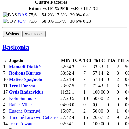
Cuatro Factores
Ritmo
%TE
%PER
%RO
TL/TCI
BAS
75,6
54,2%
17,3%
29,0%
0,41
JOV
75,6
58,0%
11,4%
30,6%
0,23
Básicas
Avanzadas
Baskonia
#
Jugador
MIN
TCA
TCI
%TC
T3A
T3I
%
1
Mamadi Diakité
32:34
3
9
33,33
1
2
5
7
Rodions Kurucs
33:32
4
7
57,14
2
3
6
10
Matteo Spagnolo
22:24
4
7
57,14
0
2
0,
11
Trent Forrest
23:07
5
7
71,43
1
3
3
17
Gytis Radzevicius
11:32
1
1
100,00
0
0
0,
2
Kobi Simmons
27:20
5
10
50,00
2
5
4
4
Rafael Villar
04:08
0
0
0,0
0
0
0,
5
Eugene Omoruyi
15:07
1
2
50,00
0
1
0,
9
Timothé Luwawu-Cabarrot
27:42
4
15
26,67
2
9
2
14
Jesse Edwards
02:34
1
1
100,00
0
0
0,