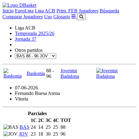
Inicio
EuroLiga
Liga ACB
Prim. FEB
Jugadores
Búsqueda
Comparar Jugadores
Uso
Glosario
Liga ACB
Temporada 2025/26
Jornada 37
Otros partidos
88 -
Joventut
Baskonia
96
Badalona
07-06-2026
Fernando Buesa Arena
Vitoria
Parciales
1C
2C
3C
4C
TOT
BAS
24
14
25
25
88
JOV
23
18
30
25
96