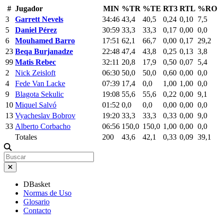
#
Jugador
MIN
%TR
%TE
RT3
RTL
%RO
3
Garrett Nevels
34:46
43,4
40,5
0,24
0,10
7,5
5
Daniel Pérez
30:59
33,3
33,3
0,17
0,00
0,0
6
Mouhamed Barro
17:51
62,1
66,7
0,00
0,17
29,2
23
Beqa Burjanadze
22:48
47,4
43,8
0,25
0,13
3,8
99
Matis Rebec
32:11
20,8
17,9
0,50
0,07
5,4
2
Nick Zeisloft
06:30
50,0
50,0
0,60
0,00
0,0
4
Fede Van Lacke
07:39
17,4
0,0
1,00
1,00
0,0
9
Blagota Sekulic
19:08
55,6
55,6
0,22
0,00
9,1
10
Miquel Salvó
01:52
0,0
0,0
0,00
0,00
0,0
13
Vyacheslav Bobrov
19:20
33,3
33,3
0,33
0,00
9,0
33
Alberto Corbacho
06:56
150,0
150,0
1,00
0,00
0,0
Totales
200
43,6
42,1
0,33
0,09
39,1
DBasket
Normas de Uso
Glosario
Contacto