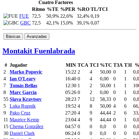
Cuatro Factores
Ritmo
%TE
%PER
%RO
TL/TCI
FUE
72,5
50,9%
22,6%
32,4%
0,19
GBC
72,5
42,1%
15,0%
39,1%
0,07
Básicas
Avanzadas
Montakit Fuenlabrada
#
Jugador
MIN
TCA
TCI
%TC
T3A
T3I
%
2
Marko Popovic
15:22
2
4
50,00
0
1
0,
4
Ian O'Leary
16:40
0
4
0,00
0
1
0,
7
Tomás Bellas
12:30
1
2
50,00
1
1
10
8
Marc García
05:26
0
2
0,00
0
1
0,
55
Slava Kravtsov
28:23
7
12
58,33
0
0
0,
5
Luka Rupnik
19:52
4
8
50,00
4
6
66
9
Pako Cruz
27:20
4
9
44,44
2
6
33
11
Maurice Kemp
23:04
4
9
44,44
0
1
0,
15
Chema González
04:57
0
0
0,0
0
0
0,
30
Daniel Clark
06:24
0
0
0,0
0
0
0,