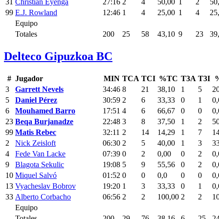
31
Christian Eyenga
27:16
2
4
50,00
1
2
50
99
E.J. Rowland
12:46
1
4
25,00
1
4
25
Equipo
Totales
200
25
58
43,10
9
23
39
Delteco Gipuzkoa BC
#
Jugador
MIN
TCA
TCI
%TC
T3A
T3I
3
Garrett Nevels
34:46
8
21
38,10
1
5
2
5
Daniel Pérez
30:59
2
6
33,33
0
1
0,
6
Mouhamed Barro
17:51
4
6
66,67
0
0
0,
23
Beqa Burjanadze
22:48
3
8
37,50
1
2
5
99
Matis Rebec
32:11
2
14
14,29
1
7
1
2
Nick Zeisloft
06:30
2
5
40,00
1
3
3
4
Fede Van Lacke
07:39
0
2
0,00
0
2
0,
9
Blagota Sekulic
19:08
5
9
55,56
0
2
0,
10
Miquel Salvó
01:52
0
0
0,0
0
0
0,
13
Vyacheslav Bobrov
19:20
1
3
33,33
0
1
0,
33
Alberto Corbacho
06:56
2
2
100,00
2
2
1
Equipo
Totales
200
29
76
38,16
6
25
2