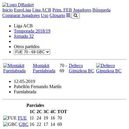
Inicio
EuroLiga
Liga ACB
Prim. FEB
Jugadores
Búsqueda
Comparar Jugadores
Uso
Glosario
Liga ACB
Temporada 2018/19
Jornada 32
Otros partidos
Montakit
70 -
Delteco
Fuenlabrada
69
Gipuzkoa BC
12-05-2019
Pabellón Fernando Martín
Fuenlabrada
Parciales
1C
2C
3C
4C
TOT
FUE
11
24
19
16
70
GBC
16
22
17
14
69