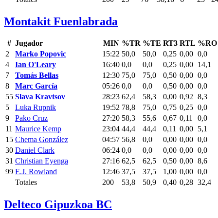
Montakit Fuenlabrada
#
Jugador
MIN
%TR
%TE
RT3
RTL
%RO
2
Marko Popovic
15:22
50,0
50,0
0,25
0,00
0,0
4
Ian O'Leary
16:40
0,0
0,0
0,25
0,00
14,1
7
Tomás Bellas
12:30
75,0
75,0
0,50
0,00
0,0
8
Marc García
05:26
0,0
0,0
0,50
0,00
0,0
55
Slava Kravtsov
28:23
62,4
58,3
0,00
0,92
8,3
5
Luka Rupnik
19:52
78,8
75,0
0,75
0,25
0,0
9
Pako Cruz
27:20
58,3
55,6
0,67
0,11
0,0
11
Maurice Kemp
23:04
44,4
44,4
0,11
0,00
5,1
15
Chema González
04:57
56,8
0,0
0,00
0,00
0,0
30
Daniel Clark
06:24
0,0
0,0
0,00
0,00
0,0
31
Christian Eyenga
27:16
62,5
62,5
0,50
0,00
8,6
99
E.J. Rowland
12:46
37,5
37,5
1,00
0,00
0,0
Totales
200
53,8
50,9
0,40
0,28
32,4
Delteco Gipuzkoa BC